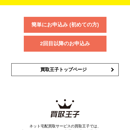
タイヤ
ブレーキパーツ
カーナビ
クラッチ
ドライブレコ
ラケット
バドミントンラケット
ン
イプサ
エスティローダー
YVES SAINT LAURENT
IPSA
ーダー
カーオーディオ
エスト
エレガンス
エリクシ
ESTEE LAUDER
est
Elégance
ール
オッペン化粧品
オバジ
花王
カネ
ELIXIR
Obagi
Kao
ボウ
KANEBO
簡単にお申込み (初めての方)
コスメ・香水買取の
詳細はこちら
2回目以降のお申込み
買取王子トップページ
ネット宅配買取サービスの買取王子では、