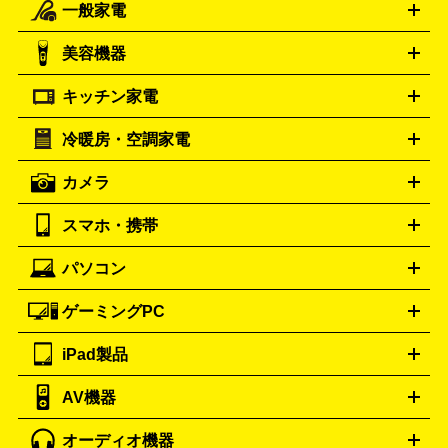
一般家電
ルイ・ヴィトン
エルメス
LOUIS VUITTON
HERMES
シャネル
グッチ
コーチ
CHANEL
GUCCI
COACH
美容機器
掃除機
アイロン
ミシン
電話機・FAX
電池・充電池
プラダ
フェリージ
ゴヤール
PRADA
Felisi
GOYARD
キッチン家電
ポーター
美顔器
脱毛器
家電買取の詳細はこちら
ヘアドライヤー
トゥミ
ヘアアイロン
EMS
フェ
PORTER
TUMI
イスケア
ボディケア
マッサージ機
電気シェーバー
電動
トリー バーチ
ロレックス
TORY BURCH
ROLEX
冷暖房・空調家電
オーブンレンジ・電子レンジ
炊飯器・精米機
ホットプレー
歯ブラシ
オメガ
アンテプリマ
OMEGA
ANTEPRIMA
ト・たこ焼き器
ホームベーカリー
電気圧力鍋
ミキサー・カ
カメラ
バレンシアガ
ストーブ
ファンヒーター
電気ヒーター
ふとん乾燥機
加
ッター
調理家電
BALENCIAGA
美容機器の詳細はこちら
ワインセラー
湿器、除湿器
空気清浄器
扇風機
サーキュレーター
ボッテガ・ヴェネタ
バーバリー
Bottega Veneta
BURBERRY
スマホ・携帯
ニコン
Canon
ソニー
富士フイルム
オリンパス
パナソニ
キッチン家電買取の
ブルガリ
カルティエ
BVLGARI
Cartier
ック
一眼レフカメラ
家電買取の詳細はこちら
コンパクトデジカメ（コンデジ）
ミラ
詳細はこちら
パソコン
ドルチェ＆ガッバーナ
フェンディ
Dolce&Gabbana
FENDI
iPhone
Xperia
Android
携帯電話
ポータブル充電器
スマ
ーレス一眼
一眼レフ レンズ各種
レンズフィルター
一脚・
ートフォンアクセサリー
三脚
ロエベ
ティファニー
Loewe
Tiffany&Co.
ゲーミングPC
ノートパソコン
デスクトップパソコン
Mac
パソコンパー
ツ
PCモニター
スマホ・携帯買取の詳細はこちら
パソコン周辺機器
電子ブックリーダー
プ
カメラ買取の詳細はこちら
ブランド品買取の詳細はこちら
iPad製品
デスクトップ
ノートパソコン
PCパーツ
周辺機器
リンター
AV機器
iPad
iPad Pro
ゲーミングPC買取の詳細はこちら
iPad Air
iPad mini
パソコン買取の詳細はこちら
オーディオ機器
ブルーレイ・DVDレコーダー
iPad製品買取の詳細はこちら
音楽プレイヤー
プロジェクタ