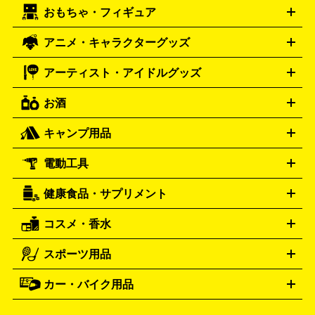
エリー・宝石
シルバーアクセサリー
銀食器・カトラリー
PCエンジン
ネオジオ
メガドライブ
PCゲーム
ゲームパッ
おもちゃ・フィギュア
スウォッチ
ポケモンカード
遊戯王
センチュリー
ワンピースカード
デュエルマスター
Swatch
CENTURY
ド
メモリーカード
アーケードスティック
レーシングコント
ズ
ホロライブ オフィシャルカードゲーム
サプライ品
未開
ローラー
ヘッドセット
amiibo
ニンテンドークラシックミニ
タイメックス
シチズン
プレゲ
TIMEX
CITIZEN
Breguet
アニメ・キャラクターグッズ
フィギュア
プラモデル
ミニカー
レトロトイ
エアガン・
封ボックス
金・プラチナ買取の詳細はこちら
未開封パック
その他カードゲーム
その他コレク
ファミコン
ニンテンドークラシックミニスーパーファミコン
ブルガリ
ダニエル・ウェリントン
BVLGARI
Daniel Wellington
モデルガン
ドール
鉄道模型
ションカード
メガドライブミニ
レトロフリーク
レトロゲーム互換機
アーティスト・アイドルグッズ
ディーゼル
アルマーニ
フェンディ
VTuberグッズ
缶バッジ
アクリルグッズ
ラバスト
タペス
Diesel
ARMANI
FENDI
トリー
抱き枕カバー
おもちゃ買取の詳細はこちら
一番くじ
ぬいぐるみ
トレーディングカード買取の詳細はこちら
フランクミュラー
グッチ
ゲーム買取の詳細はこちら
FRANCK MULLER
GUCCI
お酒
ライブDVD・Blu-ray
映像ソフト
アイドルCD
写真集
ペン
ハミルトン
ハリー･ウィンストン
Hamilton
Harry Winston
ライト
タオル
アニメ・キャラクターグッズ
Tシャツ
パーカー
はっぴ
生写真
ジャー
キャンプ用品
エルメス
ルミノックス
HERMES
LUMINOX
ウイスキー
ワイン
ブランデー
日本酒・焼酎
各種アルコ
ジ
アクリルキーホルダー
買取の詳細はこちら
トートバッグ
リュック
缶バッ
ール
ジ
ベースボールシャツ
うちわ
電動工具
テント・タープ
時計買取の詳細はこちら
寝袋・キャンプ寝具
ザック・リュック
発電
機
ナイフ
バーナー・バーベキューコンロ
お酒買取の詳細はこちら
ランタン・ライ
アーティスト・アイドルグッズ
健康食品・サプリメント
穴あけ・締付工具
切断工具
研磨工具
電動工具・充電工具
ト
クッカー・調理器具
キャンプテーブル・椅子
登山靴・ト
買取の詳細はこちら
レッキングシューズ
アウトドア用品
コスメ・香水
サントリー
アサヒ
MLM
サントリーウエルネス
カルピス
ハンディGPS、レインウエアなど
電動工具買取の詳細はこちら
スポーツ用品
SK-II
健康食品・サプリメント
シャネル
ドゥ・ラ・メール
キャンプ用品買取の詳細はこちら
エスケーツー
CHANEL
資生堂
買取の詳細はこちら
ポーラ
アディクション
DE LA MER
SHISEIDO
POLA
カー・バイク用品
ゴルフクラブ・ゴルフ用品
ドライバー
アイアンセット
フェ
アユーラ
アールエムケー
アルビ
ADDICTION
AYURA
RMK
アウェイウッド
ウェッジ
パター
ユーティリティ
テニス
オン
アンプリチュード
イヴ・サンローラ
ALBION
Amplitude