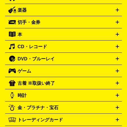
ー
ラジカセ
ラジオ
ミニコンポ・システムコンポ
ビデオ
楽器
スピーカー
プリメインアンプ
レコードプレーヤー・ターンテ
デッキ
カラオケ機器
テレビ
ブルーレイ・DVDプレーヤ
ーブル
CDプレイヤー
イヤホン
真空管アンプ
オープンリ
ー
マイク
リモコン
ICレコーダー
記録メディア
映像用
切手・金券
ギター
ベース
アコギ
バイオリン
サックス
フルート
ールデッキ
ヘッドホン
チューナー
AVアンプ
MDプレーヤ
ケーブル
キーボード
アンプ
エフェクター
ー
イコライザー
DATデッキ
ホームシアター・サラウンドセ
本
切手シート
クオカード
テレホンカード
ANA（全日空）株
ット
ウーファー
AV機器買取の詳細はこちら
ワイヤレス・ポータブルスピーカー
スマー
主優待券
JCBギフトカード
楽器買取の詳細はこちら
はがき・年賀状
トスピーカー
交換針・カートリッジ
音響用ケーブル
記録媒
CD・レコード
漫画・コミック
小説
ビジネス書
医学書・教育書
哲学・
体
人文書
趣味・暮らし本
切手・金券買取の詳細はこちら
写真集・絵本
DVD・ブルーレイ
J-POP
アニメ・ゲーム
サウンドトラック
ロック
ハード
オーディオ買取の詳細はこちら
ロック・ヘヴィーメタル
本買取の詳細はこちら
ジャズ
クラシック
ソウル・R＆
ゲーム
映画
ドラマ
アニメ
ミュージックビデオ
アイドル
スポ
B
歌謡曲・演歌
洋楽
K-POP
ブルース・カントリー
ヒッ
ーツ
お笑い
ドキュメンタリー
舞台・ステージ
プホップ
ダンス・エレクトロニカ
フュージョン
ワール
古着 ※取扱い終了
ニンテンドー Switch2
ニンテンドー Switch
ド
ヒーリング・ニューエイジ
キッズ・ファミリー
日本の伝
スイッチ2
スイッチ
ニンテンドー 3DS
DVD買取の詳細はこちら
ニンテンドー DS
PS5
PS4
統芸能・芸能
カラオケ
スポーツ・カルチャー
プレステ5
時計
PS3
PS Vita
PSP
PS4 pro
PS2
プレステ4
プレステ3
古着買取の詳細はこちら
プレイステーション
PS VR
ゲームボーイ
ゲームボーイア
CD・レコード買取の詳細はこちら
金・プラチナ・宝石
ドバンス
ロレックス
Wii
Wii U
オメガ
ゲームキューブ
XBOX One
XBOX
ROLEX
OMEGA
One X
XBOX One S
XBOX 360
ファミコン
スーパーファ
タグホイヤー
カシオ
セイコー
TAG Heuer
SEIKO
CASIO
トレーディングカード
ゴールド
インゴット
コイン・金貨
メダル・記念品
ジュ
ミコン
ニンテンドー64
セガサターン
ドリームキャスト
G-SHOCK
パネライ
カルティエ
Gショック
Panerai
Cartier