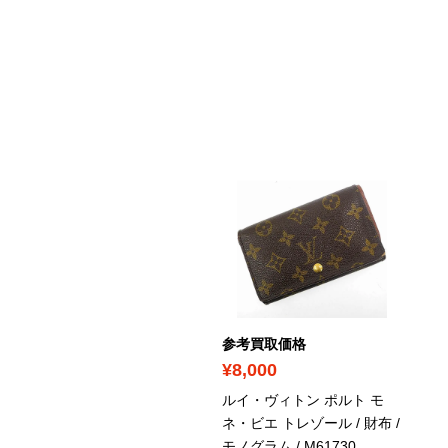
ICK UP
考買取価格
参考買取価格
46,000
¥8,000
イ・ヴィトン ジッピー・
ルイ・ヴィトン ポルト モ
ォレット / 財布 / ノワール
ネ・ビエ トレゾール / 財布 /
 モノグラムアンプラント
/
モノグラム
/ M61730