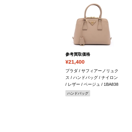
ICK UP
考買取価格
参考買取価格
37,400
¥21,400
ャネル / ココマーク ライ
プラダ / サフィアーノリュク
ストーン付き チョーカー
ス / ハンドバッグ / ナイロン
ィンテージ
/ レザー / ベージュ
/ 1BA838
クセサリー
ハンドバッグ