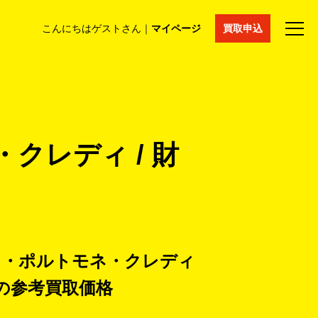
こんにちはゲストさん｜
マイページ
買取申込
法人買取
コラム
マイページ
採用情報
通販サイト
クレディ / 財
ト・ポルトモネ・クレディ
の
参考買取価格