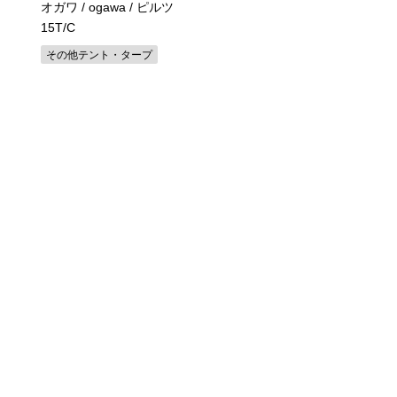
オガワ / ogawa / ピルツ
スノーピーク/snow peak
15T/C
火台Mスターターセッ
SET-111
その他テント・タープ
焚火台