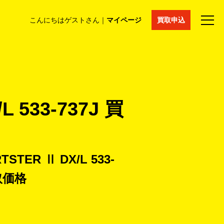
こんにちはゲストさん｜
マイページ
買取申込
法人買取
コラム
マイページ
採用情報
通販サイト
 533-737J 買
STER Ⅱ DX/L 533-
取価格