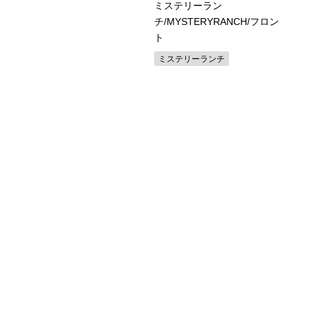
UCK / バック / フォールデ
ミステリーラン
ングナイフ 110
チ/MYSTERYRANCH/フロン
ト
ック
ミステリーランチ