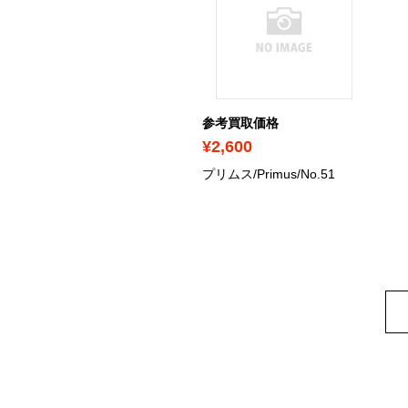
考買取価格
参考買取価格
2,300
¥2,600
ールマ
プリムス/Primus/No.51
Coleman/SPORTSTER
DX/L 533-737J