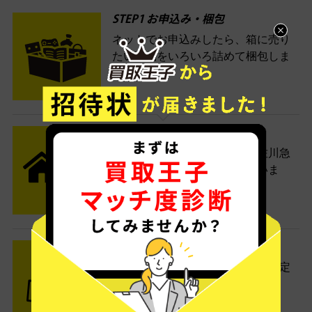
STEP1 お申込み・梱包
ネットでお申込みしたら、箱に売り
たい商品をいろいろ詰めて梱包しま
す。
STEP2 発送
送料無料でご自宅から発送！佐川急
便がご自宅まで引き取りに伺いま
す。
STEP3 ご入金
査定結果はメールでお知らせ。査定
結果がOKなら金額をお支払い！