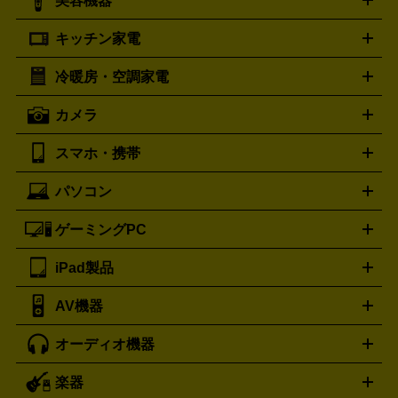
美容機器
掃除機
アイロン
ミシン
電話機・FAX
電池・充電池
プラダ
フェリージ
ゴヤール
PRADA
Felisi
GOYARD
キッチン家電
ポーター
美顔器
脱毛器
家電買取の詳細はこちら
ヘアドライヤー
トゥミ
ヘアアイロン
EMS
フェ
PORTER
TUMI
イスケア
ボディケア
マッサージ機
電気シェーバー
電動
トリー バーチ
ロレックス
TORY BURCH
ROLEX
冷暖房・空調家電
オーブンレンジ・電子レンジ
炊飯器・精米機
ホットプレー
歯ブラシ
オメガ
アンテプリマ
OMEGA
ANTEPRIMA
ト・たこ焼き器
ホームベーカリー
電気圧力鍋
ミキサー・カ
カメラ
バレンシアガ
ストーブ
ファンヒーター
電気ヒーター
ふとん乾燥機
加
ッター
調理家電
BALENCIAGA
美容機器の詳細はこちら
ワインセラー
湿器、除湿器
空気清浄器
扇風機
サーキュレーター
ボッテガ・ヴェネタ
バーバリー
Bottega Veneta
BURBERRY
スマホ・携帯
ニコン
Canon
ソニー
富士フイルム
オリンパス
パナソニ
キッチン家電買取の
ブルガリ
カルティエ
BVLGARI
Cartier
ック
一眼レフカメラ
家電買取の詳細はこちら
コンパクトデジカメ（コンデジ）
ミラ
詳細はこちら
パソコン
ドルチェ＆ガッバーナ
フェンディ
Dolce&Gabbana
FENDI
iPhone
Xperia
Android
携帯電話
ポータブル充電器
スマ
ーレス一眼
一眼レフ レンズ各種
レンズフィルター
一脚・
ートフォンアクセサリー
三脚
ロエベ
ティファニー
Loewe
Tiffany&Co.
ゲーミングPC
ノートパソコン
デスクトップパソコン
Mac
パソコンパー
ツ
PCモニター
スマホ・携帯買取の詳細はこちら
パソコン周辺機器
電子ブックリーダー
プ
カメラ買取の詳細はこちら
ブランド品買取の詳細はこちら
iPad製品
デスクトップ
ノートパソコン
PCパーツ
周辺機器
リンター
AV機器
iPad
iPad Pro
ゲーミングPC買取の詳細はこちら
iPad Air
iPad mini
パソコン買取の詳細はこちら
オーディオ機器
ブルーレイ・DVDレコーダー
iPad製品買取の詳細はこちら
音楽プレイヤー
プロジェクタ
ー
ラジカセ
ラジオ
ミニコンポ・システムコンポ
ビデオ
楽器
スピーカー
プリメインアンプ
レコードプレーヤー・ターンテ
デッキ
カラオケ機器
テレビ
ブルーレイ・DVDプレーヤ