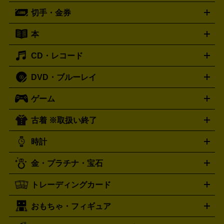
ーブル
CDプレイヤー
イヤホン
真空管アンプ
オープンリ
ー
マイク
リモコン
ICレコーダー
記録メディア
映像用
切手・金券
ギター
ベース
アコギ
バイオリン
サックス
フルート
ールデッキ
ヘッドホン
チューナー
AVアンプ
MDプレーヤ
ケーブル
キーボード
アンプ
エフェクター
ー
イコライザー
DATデッキ
ホームシアター・サラウンドセ
本
切手シート
クオカード
テレホンカード
ANA（全日空）株
ット
ウーファー
AV機器買取の詳細はこちら
ワイヤレス・ポータブルスピーカー
スマー
主優待券
JCBギフトカード
楽器買取の詳細はこちら
はがき・年賀状
トスピーカー
交換針・カートリッジ
音響用ケーブル
記録媒
CD・レコード
漫画・コミック
小説
ビジネス書
医学書・教育書
哲学・
体
人文書
趣味・暮らし本
切手・金券買取の詳細はこちら
写真集・絵本
DVD・ブルーレイ
J-POP
アニメ・ゲーム
サウンドトラック
ロック
ハード
オーディオ買取の詳細はこちら
ロック・ヘヴィーメタル
本買取の詳細はこちら
ジャズ
クラシック
ソウル・R＆
ゲーム
映画
ドラマ
アニメ
ミュージックビデオ
アイドル
スポ
B
歌謡曲・演歌
洋楽
K-POP
ブルース・カントリー
ヒッ
ーツ
お笑い
ドキュメンタリー
舞台・ステージ
プホップ
ダンス・エレクトロニカ
フュージョン
ワール
古着 ※取扱い終了
ニンテンドー Switch2
ニンテンドー Switch
ド
ヒーリング・ニューエイジ
キッズ・ファミリー
日本の伝
スイッチ2
スイッチ
ニンテンドー 3DS
DVD買取の詳細はこちら
ニンテンドー DS
PS5
PS4
統芸能・芸能
カラオケ
スポーツ・カルチャー
プレステ5
時計
PS3
PS Vita
PSP
PS4 pro
PS2
プレステ4
プレステ3
古着買取の詳細はこちら
プレイステーション
PS VR
ゲームボーイ
ゲームボーイア
CD・レコード買取の詳細はこちら
金・プラチナ・宝石
ドバンス
ロレックス
Wii
Wii U
オメガ
ゲームキューブ
XBOX One
XBOX
ROLEX
OMEGA
One X
XBOX One S
XBOX 360
ファミコン
スーパーファ
タグホイヤー
カシオ
セイコー
TAG Heuer
SEIKO
CASIO
トレーディングカード
ゴールド
インゴット
コイン・金貨
メダル・記念品
ジュ
ミコン
ニンテンドー64
セガサターン
ドリームキャスト
G-SHOCK
パネライ
カルティエ
Gショック
Panerai
Cartier
エリー・宝石
シルバーアクセサリー
銀食器・カトラリー
PCエンジン
ネオジオ
メガドライブ
PCゲーム
ゲームパッ
おもちゃ・フィギュア
スウォッチ
ポケモンカード
遊戯王
センチュリー
ワンピースカード
デュエルマスター
Swatch
CENTURY
ド
メモリーカード
アーケードスティック
レーシングコント
ズ
ホロライブ オフィシャルカードゲーム
サプライ品
未開
ローラー
ヘッドセット
amiibo
ニンテンドークラシックミニ
タイメックス
シチズン
プレゲ
TIMEX
CITIZEN
Breguet