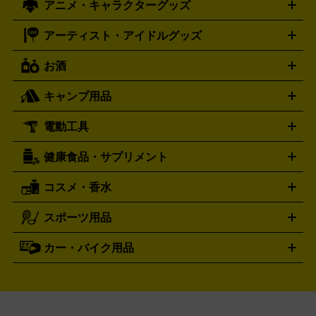
アニメ・キャラクターグッズ
フィギュア
プラモデル
ミニカー
レトロトイ
エアガン・
封ボックス
金・プラチナ買取の詳細はこちら
未開封パック
その他カードゲーム
その他コレク
ファミコン
ニンテンドークラシックミニスーパーファミコン
ブルガリ
ダニエル・ウェリントン
BVLGARI
Daniel Wellington
モデルガン
ドール
鉄道模型
ションカード
メガドライブミニ
レトロフリーク
レトロゲーム互換機
アーティスト・アイドルグッズ
ディーゼル
アルマーニ
フェンディ
VTuberグッズ
缶バッジ
アクリルグッズ
ラバスト
タペス
Diesel
ARMANI
FENDI
トリー
抱き枕カバー
おもちゃ買取の詳細はこちら
一番くじ
ぬいぐるみ
トレーディングカード買取の詳細はこちら
フランクミュラー
グッチ
ゲーム買取の詳細はこちら
FRANCK MULLER
GUCCI
お酒
ライブDVD・Blu-ray
映像ソフト
アイドルCD
写真集
ペン
ハミルトン
ハリー･ウィンストン
Hamilton
Harry Winston
ライト
タオル
アニメ・キャラクターグッズ
Tシャツ
パーカー
はっぴ
生写真
ジャー
キャンプ用品
エルメス
ルミノックス
HERMES
LUMINOX
ウイスキー
ワイン
ブランデー
日本酒・焼酎
各種アルコ
ジ
アクリルキーホルダー
買取の詳細はこちら
トートバッグ
リュック
缶バッ
ール
ジ
ベースボールシャツ
うちわ
電動工具
テント・タープ
時計買取の詳細はこちら
寝袋・キャンプ寝具
ザック・リュック
発電
機
ナイフ
バーナー・バーベキューコンロ
お酒買取の詳細はこちら
ランタン・ライ
アーティスト・アイドルグッズ
健康食品・サプリメント
穴あけ・締付工具
切断工具
研磨工具
電動工具・充電工具
ト
クッカー・調理器具
キャンプテーブル・椅子
登山靴・ト
買取の詳細はこちら
レッキングシューズ
アウトドア用品
コスメ・香水
サントリー
アサヒ
MLM
サントリーウエルネス
カルピス
ハンディGPS、レインウエアなど
電動工具買取の詳細はこちら
スポーツ用品
SK-II
健康食品・サプリメント
シャネル
ドゥ・ラ・メール
キャンプ用品買取の詳細はこちら
エスケーツー
CHANEL
資生堂
買取の詳細はこちら
ポーラ
アディクション
DE LA MER
SHISEIDO
POLA
カー・バイク用品
ゴルフクラブ・ゴルフ用品
ドライバー
アイアンセット
フェ
アユーラ
アールエムケー
アルビ
ADDICTION
AYURA
RMK
アウェイウッド
ウェッジ
パター
ユーティリティ
テニス
オン
アンプリチュード
イヴ・サンローラ
ALBION
Amplitude
タイヤ
ブレーキパーツ
カーナビ
クラッチ
ドライブレコ
ラケット
バドミントンラケット
ン
イプサ
エスティローダー
YVES SAINT LAURENT
IPSA
ーダー
カーオーディオ
エスト
エレガンス
エリクシ
ESTEE LAUDER
est
Elégance
ール
オッペン化粧品
オバジ
花王
カネ
ELIXIR
Obagi
Kao