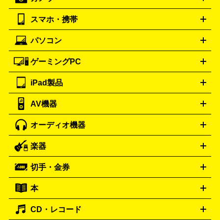
ストーブ
ファンヒーター
電気ヒーター
ふとん乾燥機
加
ッター
調理家電
BALENCIAGA
美容機器の詳細はこちら
ワインセラー
湿器、除湿器
空気清浄器
扇風機
サーキュレーター
ボッテガ・ヴェネタ
バーバリー
Bottega Veneta
BURBERRY
スマホ・携帯
ニコン
Canon
ソニー
富士フイルム
オリンパス
パナソニ
キッチン家電買取の
ブルガリ
カルティエ
BVLGARI
Cartier
ック
一眼レフカメラ
家電買取の詳細はこちら
コンパクトデジカメ（コンデジ）
ミラ
詳細はこちら
パソコン
ドルチェ＆ガッバーナ
フェンディ
Dolce&Gabbana
FENDI
iPhone
Xperia
Android
携帯電話
ポータブル充電器
スマ
ーレス一眼
一眼レフ レンズ各種
レンズフィルター
一脚・
ートフォンアクセサリー
三脚
ロエベ
ティファニー
Loewe
Tiffany&Co.
ゲーミングPC
ノートパソコン
デスクトップパソコン
Mac
パソコンパー
ツ
PCモニター
スマホ・携帯買取の詳細はこちら
パソコン周辺機器
電子ブックリーダー
プ
カメラ買取の詳細はこちら
ブランド品買取の詳細はこちら
iPad製品
デスクトップ
ノートパソコン
PCパーツ
周辺機器
リンター
AV機器
iPad
iPad Pro
ゲーミングPC買取の詳細はこちら
iPad Air
iPad mini
パソコン買取の詳細はこちら
オーディオ機器
ブルーレイ・DVDレコーダー
iPad製品買取の詳細はこちら
音楽プレイヤー
プロジェクタ
ー
ラジカセ
ラジオ
ミニコンポ・システムコンポ
ビデオ
楽器
スピーカー
プリメインアンプ
レコードプレーヤー・ターンテ
デッキ
カラオケ機器
テレビ
ブルーレイ・DVDプレーヤ
ーブル
CDプレイヤー
イヤホン
真空管アンプ
オープンリ
ー
マイク
リモコン
ICレコーダー
記録メディア
映像用
切手・金券
ギター
ベース
アコギ
バイオリン
サックス
フルート
ールデッキ
ヘッドホン
チューナー
AVアンプ
MDプレーヤ
ケーブル
キーボード
アンプ
エフェクター
ー
イコライザー
DATデッキ
ホームシアター・サラウンドセ
本
切手シート
クオカード
テレホンカード
ANA（全日空）株
ット
ウーファー
AV機器買取の詳細はこちら
ワイヤレス・ポータブルスピーカー
スマー
主優待券
JCBギフトカード
楽器買取の詳細はこちら
はがき・年賀状
トスピーカー
交換針・カートリッジ
音響用ケーブル
記録媒
CD・レコード
漫画・コミック
小説
ビジネス書
医学書・教育書
哲学・
体