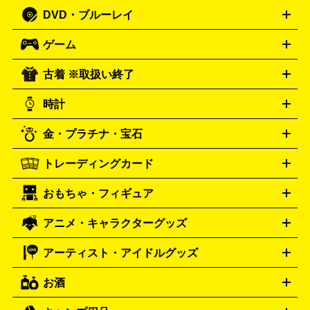
人文書
趣味・暮らし本
切手・金券買取の詳細はこちら
写真集・絵本
DVD・ブルーレイ
J-POP
アニメ・ゲーム
サウンドトラック
ロック
ハード
オーディオ買取の詳細はこちら
ロック・ヘヴィーメタル
本買取の詳細はこちら
ジャズ
クラシック
ソウル・R＆
ゲーム
映画
ドラマ
アニメ
ミュージックビデオ
アイドル
スポ
B
歌謡曲・演歌
洋楽
K-POP
ブルース・カントリー
ヒッ
ーツ
お笑い
ドキュメンタリー
舞台・ステージ
プホップ
ダンス・エレクトロニカ
フュージョン
ワール
古着 ※取扱い終了
ニンテンドー Switch2
ニンテンドー Switch
ド
ヒーリング・ニューエイジ
キッズ・ファミリー
日本の伝
スイッチ2
スイッチ
ニンテンドー 3DS
DVD買取の詳細はこちら
ニンテンドー DS
PS5
PS4
統芸能・芸能
カラオケ
スポーツ・カルチャー
プレステ5
時計
PS3
PS Vita
PSP
PS4 pro
PS2
プレステ4
プレステ3
古着買取の詳細はこちら
プレイステーション
PS VR
ゲームボーイ
ゲームボーイア
CD・レコード買取の詳細はこちら
金・プラチナ・宝石
ドバンス
ロレックス
Wii
Wii U
オメガ
ゲームキューブ
XBOX One
XBOX
ROLEX
OMEGA
One X
XBOX One S
XBOX 360
ファミコン
スーパーファ
タグホイヤー
カシオ
セイコー
TAG Heuer
SEIKO
CASIO
トレーディングカード
ゴールド
インゴット
コイン・金貨
メダル・記念品
ジュ
ミコン
ニンテンドー64
セガサターン
ドリームキャスト
G-SHOCK
パネライ
カルティエ
Gショック
Panerai
Cartier
エリー・宝石
シルバーアクセサリー
銀食器・カトラリー
PCエンジン
ネオジオ
メガドライブ
PCゲーム
ゲームパッ
おもちゃ・フィギュア
スウォッチ
ポケモンカード
遊戯王
センチュリー
ワンピースカード
デュエルマスター
Swatch
CENTURY
ド
メモリーカード
アーケードスティック
レーシングコント
ズ
ホロライブ オフィシャルカードゲーム
サプライ品
未開
ローラー
ヘッドセット
amiibo
ニンテンドークラシックミニ
タイメックス
シチズン
プレゲ
TIMEX
CITIZEN
Breguet
アニメ・キャラクターグッズ
フィギュア
プラモデル
ミニカー
レトロトイ
エアガン・
封ボックス
金・プラチナ買取の詳細はこちら
未開封パック
その他カードゲーム
その他コレク
ファミコン
ニンテンドークラシックミニスーパーファミコン
ブルガリ
ダニエル・ウェリントン
BVLGARI
Daniel Wellington
モデルガン
ドール
鉄道模型
ションカード
メガドライブミニ
レトロフリーク
レトロゲーム互換機
アーティスト・アイドルグッズ
ディーゼル
アルマーニ
フェンディ
VTuberグッズ
缶バッジ
アクリルグッズ
ラバスト
タペス
Diesel
ARMANI
FENDI
トリー
抱き枕カバー
おもちゃ買取の詳細はこちら
一番くじ
ぬいぐるみ
トレーディングカード買取の詳細はこちら
フランクミュラー
グッチ
ゲーム買取の詳細はこちら
FRANCK MULLER
GUCCI
お酒
ライブDVD・Blu-ray
映像ソフト
アイドルCD
写真集
ペン
ハミルトン
ハリー･ウィンストン
Hamilton
Harry Winston
ライト
タオル
アニメ・キャラクターグッズ
Tシャツ
パーカー
はっぴ
生写真
ジャー