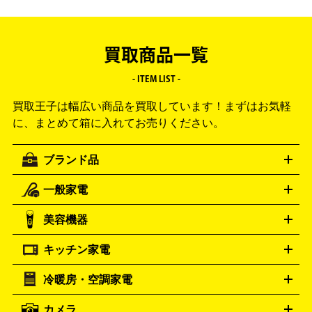
買取商品一覧
- ITEM LIST -
買取王子は幅広い商品を買取しています！
まずはお気軽
に、まとめて箱に入れてお売りください。
ブランド品
一般家電
ルイ・ヴィトン
エルメス
LOUIS VUITTON
HERMES
シャネル
グッチ
コーチ
CHANEL
GUCCI
COACH
美容機器
掃除機
アイロン
ミシン
電話機・FAX
電池・充電池
プラダ
フェリージ
ゴヤール
PRADA
Felisi
GOYARD
キッチン家電
ポーター
美顔器
脱毛器
家電買取の詳細はこちら
ヘアドライヤー
トゥミ
ヘアアイロン
EMS
フェ
PORTER
TUMI
イスケア
ボディケア
マッサージ機
電気シェーバー
電動
トリー バーチ
ロレックス
TORY BURCH
ROLEX
冷暖房・空調家電
オーブンレンジ・電子レンジ
炊飯器・精米機
ホットプレー
歯ブラシ
オメガ
アンテプリマ
OMEGA
ANTEPRIMA
ト・たこ焼き器
ホームベーカリー
電気圧力鍋
ミキサー・カ
カメラ
バレンシアガ