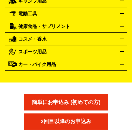
キャンプ用品
エルメス
ルミノックス
HERMES
LUMINOX
ウイスキー
ワイン
ブランデー
日本酒・焼酎
各種アルコ
ジ
アクリルキーホルダー
買取の詳細はこちら
トートバッグ
リュック
缶バッ
ール
ジ
ベースボールシャツ
うちわ
電動工具
テント・タープ
時計買取の詳細はこちら
寝袋・キャンプ寝具
ザック・リュック
発電
機
ナイフ
バーナー・バーベキューコンロ
お酒買取の詳細はこちら
ランタン・ライ
アーティスト・アイドルグッズ
健康食品・サプリメント
穴あけ・締付工具
切断工具
研磨工具
電動工具・充電工具
ト
クッカー・調理器具
キャンプテーブル・椅子
登山靴・ト
買取の詳細はこちら
レッキングシューズ
アウトドア用品
コスメ・香水
サントリー
アサヒ
MLM
サントリーウエルネス
カルピス
ハンディGPS、レインウエアなど
電動工具買取の詳細はこちら
スポーツ用品
SK-II
健康食品・サプリメント
シャネル
ドゥ・ラ・メール
キャンプ用品買取の詳細はこちら
エスケーツー
CHANEL
資生堂
買取の詳細はこちら
ポーラ
アディクション
DE LA MER
SHISEIDO
POLA
カー・バイク用品
ゴルフクラブ・ゴルフ用品
ドライバー
アイアンセット
フェ
アユーラ
アールエムケー
アルビ
ADDICTION
AYURA
RMK
アウェイウッド
ウェッジ
パター
ユーティリティ
テニス
オン
アンプリチュード
イヴ・サンローラ
ALBION
Amplitude
タイヤ
ブレーキパーツ
カーナビ
クラッチ
ドライブレコ
ラケット
バドミントンラケット
ン
イプサ
エスティローダー
YVES SAINT LAURENT
IPSA
ーダー
カーオーディオ
エスト
エレガンス
エリクシ
ESTEE LAUDER
est
Elégance
ール
オッペン化粧品
オバジ
花王
カネ
ELIXIR
Obagi
Kao
ボウ
KANEBO
簡単にお申込み (初めての方)
コスメ・香水買取の
詳細はこちら
2回目以降のお申込み