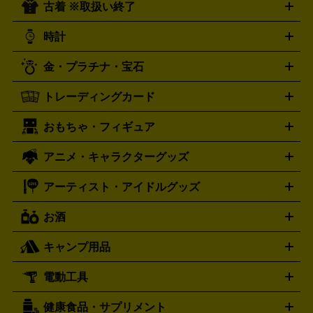
古着 ※取扱い終了
ニンテンドー Switch2
ニンテンドー Switch
ド
ヒーリング・ニューエイジ
キッズ・ファミリー
日本の伝
スイッチ2
スイッチ
ニンテンドー 3DS
DVD買取の詳細はこちら
ニンテンドー DS
PS5
PS4
統芸能・芸能
カラオケ
スポーツ・カルチャー
プレステ5
時計
PS3
PS Vita
PSP
PS4 pro
PS2
プレステ4
プレステ3
古着買取の詳細はこちら
プレイステーション
PS VR
ゲームボーイ
ゲームボーイア
CD・レコード買取の詳細はこちら
金・プラチナ・宝石
ドバンス
ロレックス
Wii
Wii U
オメガ
ゲームキューブ
XBOX One
XBOX
ROLEX
OMEGA
One X
XBOX One S
XBOX 360
ファミコン
スーパーファ
タグホイヤー
カシオ
セイコー
TAG Heuer
SEIKO
CASIO
トレーディングカード
ゴールド
インゴット
コイン・金貨
メダル・記念品
ジュ
ミコン
ニンテンドー64
セガサターン
ドリームキャスト
G-SHOCK
パネライ
カルティエ
Gショック
Panerai
Cartier
エリー・宝石
シルバーアクセサリー
銀食器・カトラリー
PCエンジン
ネオジオ
メガドライブ
PCゲーム
ゲームパッ
おもちゃ・フィギュア
スウォッチ
ポケモンカード
遊戯王
センチュリー
ワンピースカード
デュエルマスター
Swatch
CENTURY
ド
メモリーカード
アーケードスティック
レーシングコント
ズ
ホロライブ オフィシャルカードゲーム
サプライ品
未開
ローラー
ヘッドセット
amiibo
ニンテンドークラシックミニ
タイメックス
シチズン
プレゲ
TIMEX
CITIZEN
Breguet
アニメ・キャラクターグッズ
フィギュア
プラモデル
ミニカー
レトロトイ
エアガン・
封ボックス
金・プラチナ買取の詳細はこちら
未開封パック
その他カードゲーム
その他コレク
ファミコン
ニンテンドークラシックミニスーパーファミコン
ブルガリ
ダニエル・ウェリントン
BVLGARI
Daniel Wellington
モデルガン
ドール
鉄道模型
ションカード
メガドライブミニ
レトロフリーク
レトロゲーム互換機
アーティスト・アイドルグッズ
ディーゼル
アルマーニ
フェンディ
VTuberグッズ
缶バッジ
アクリルグッズ
ラバスト
タペス
Diesel
ARMANI
FENDI
トリー
抱き枕カバー
おもちゃ買取の詳細はこちら
一番くじ
ぬいぐるみ
トレーディングカード買取の詳細はこちら
フランクミュラー
グッチ
ゲーム買取の詳細はこちら
FRANCK MULLER
GUCCI
お酒
ライブDVD・Blu-ray
映像ソフト
アイドルCD
写真集
ペン
ハミルトン
ハリー･ウィンストン
Hamilton
Harry Winston
ライト
タオル
アニメ・キャラクターグッズ
Tシャツ
パーカー
はっぴ
生写真
ジャー
キャンプ用品
エルメス
ルミノックス
HERMES
LUMINOX
ウイスキー
ワイン
ブランデー
日本酒・焼酎
各種アルコ
ジ
アクリルキーホルダー
買取の詳細はこちら
トートバッグ
リュック
缶バッ
ール
ジ
ベースボールシャツ
うちわ
電動工具
テント・タープ
時計買取の詳細はこちら
寝袋・キャンプ寝具
ザック・リュック
発電
機
ナイフ
バーナー・バーベキューコンロ
お酒買取の詳細はこちら
ランタン・ライ
アーティスト・アイドルグッズ
健康食品・サプリメント
穴あけ・締付工具
切断工具
研磨工具
電動工具・充電工具
ト
クッカー・調理器具
キャンプテーブル・椅子
登山靴・ト
買取の詳細はこちら