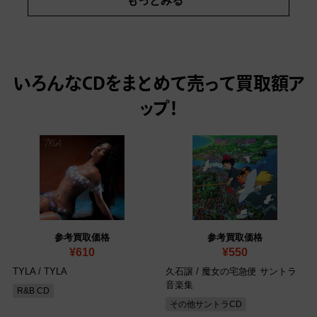
もっとみる
いろんなCDをまとめて売って
買取額ア
ップ！
参考買取価格
参考買取価格
¥610
¥550
TYLA / TYLA
久石譲 / 魔女の宅急便 サントラ
音楽集
R&B CD
その他サントラCD