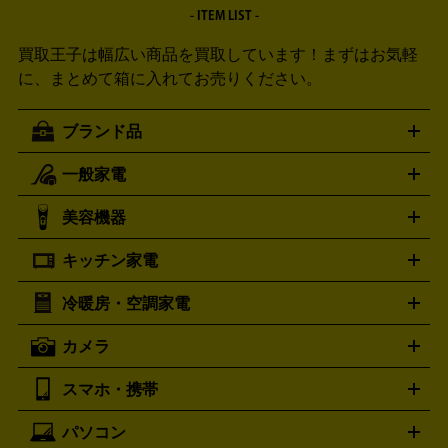
- ITEM LIST -
買取王子は幅広い商品を買取しています！
まずはお気軽
に、まとめて箱に入れてお売りください。
ブランド品
一般家電
ルイ・ヴィトン
エルメス
LOUIS VUITTON
HERMES
シャネル
グッチ
コーチ
CHANEL
GUCCI
COACH
美容機器
掃除機
アイロン
ミシン
電話機・FAX
電池・充電池
プラダ
フェリージ
ゴヤール
PRADA
Felisi
GOYARD
キッチン家電
ポーター
美顔器
脱毛器
家電買取の詳細はこちら
ヘアドライヤー
トゥミ
ヘアアイロン
EMS
フェ
PORTER
TUMI
イスケア
ボディケア
マッサージ機
電気シェーバー
電動
トリー バーチ
ロレックス
TORY BURCH
ROLEX
冷暖房・空調家電
オーブンレンジ・電子レンジ
炊飯器・精米機
ホットプレー
歯ブラシ
オメガ
アンテプリマ
OMEGA
ANTEPRIMA
ト・たこ焼き器
ホームベーカリー
電気圧力鍋
ミキサー・カ
カメラ
バレンシアガ
ストーブ
ファンヒーター
電気ヒーター
ふとん乾燥機
加
ッター
調理家電
BALENCIAGA
美容機器の詳細はこちら
ワインセラー
湿器、除湿器
空気清浄器
扇風機
サーキュレーター
ボッテガ・ヴェネタ
バーバリー
Bottega Veneta
BURBERRY
スマホ・携帯
ニコン
Canon
ソニー
富士フイルム
オリンパス
パナソニ
キッチン家電買取の
ブルガリ
カルティエ
BVLGARI
Cartier
ック
一眼レフカメラ
家電買取の詳細はこちら
コンパクトデジカメ（コンデジ）
ミラ
詳細はこちら
パソコン
ドルチェ＆ガッバーナ
フェンディ
Dolce&Gabbana
FENDI
iPhone
Xperia
Android
携帯電話
ポータブル充電器
スマ
ーレス一眼
一眼レフ レンズ各種
レンズフィルター
一脚・