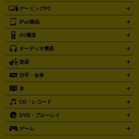
ートフォンアクセサリー
三脚
ロエベ
ティファニー
Loewe
Tiffany&Co.
ゲーミングPC
ノートパソコン
デスクトップパソコン
Mac
パソコンパー
ツ
PCモニター
スマホ・携帯買取の詳細はこちら
パソコン周辺機器
電子ブックリーダー
プ
カメラ買取の詳細はこちら
ブランド品買取の詳細はこちら
iPad製品
デスクトップ
ノートパソコン
PCパーツ
周辺機器
リンター
AV機器
iPad
iPad Pro
ゲーミングPC買取の詳細はこちら
iPad Air
iPad mini
パソコン買取の詳細はこちら
オーディオ機器
ブルーレイ・DVDレコーダー
iPad製品買取の詳細はこちら
音楽プレイヤー
プロジェクタ
ー
ラジカセ
ラジオ
ミニコンポ・システムコンポ
ビデオ
楽器
スピーカー
プリメインアンプ
レコードプレーヤー・ターンテ
デッキ
カラオケ機器
テレビ
ブルーレイ・DVDプレーヤ
ーブル
CDプレイヤー
イヤホン
真空管アンプ
オープンリ
ー
マイク
リモコン
ICレコーダー
記録メディア
映像用
切手・金券
ギター
ベース
アコギ
バイオリン
サックス
フルート
ールデッキ
ヘッドホン
チューナー
AVアンプ
MDプレーヤ
ケーブル
キーボード
アンプ
エフェクター
ー
イコライザー
DATデッキ
ホームシアター・サラウンドセ
本
切手シート
クオカード
テレホンカード
ANA（全日空）株
ット
ウーファー
AV機器買取の詳細はこちら
ワイヤレス・ポータブルスピーカー
スマー
主優待券
JCBギフトカード
楽器買取の詳細はこちら
はがき・年賀状
トスピーカー
交換針・カートリッジ
音響用ケーブル
記録媒
CD・レコード
漫画・コミック
小説
ビジネス書
医学書・教育書
哲学・
体
人文書
趣味・暮らし本
切手・金券買取の詳細はこちら
写真集・絵本
DVD・ブルーレイ
J-POP
アニメ・ゲーム
サウンドトラック
ロック
ハード
オーディオ買取の詳細はこちら
ロック・ヘヴィーメタル
本買取の詳細はこちら
ジャズ
クラシック
ソウル・R＆
ゲーム
映画
ドラマ
アニメ
ミュージックビデオ
アイドル
スポ
B
歌謡曲・演歌
洋楽
K-POP
ブルース・カントリー
ヒッ
ーツ
お笑い
ドキュメンタリー
舞台・ステージ
プホップ
ダンス・エレクトロニカ
フュージョン
ワール