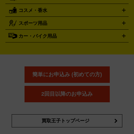
レッキングシューズ
アウトドア用品
コスメ・香水
サントリー
アサヒ
MLM
サントリーウエルネス
カルピス
ハンディGPS、レインウエアなど
電動工具買取の詳細はこちら
スポーツ用品
SK-II
健康食品・サプリメント
シャネル
ドゥ・ラ・メール
キャンプ用品買取の詳細はこちら
エスケーツー
CHANEL
資生堂
買取の詳細はこちら
ポーラ
アディクション
DE LA MER
SHISEIDO
POLA
カー・バイク用品
ゴルフクラブ・ゴルフ用品
ドライバー
アイアンセット
フェ
アユーラ
アールエムケー
アルビ
ADDICTION
AYURA
RMK
アウェイウッド
ウェッジ
パター
ユーティリティ
テニス
オン
アンプリチュード
イヴ・サンローラ
ALBION
Amplitude
タイヤ
ブレーキパーツ
カーナビ
クラッチ
ドライブレコ
ラケット
バドミントンラケット
ン
イプサ
エスティローダー
YVES SAINT LAURENT
IPSA
ーダー
カーオーディオ
エスト
エレガンス
エリクシ
ESTEE LAUDER
est
Elégance
ール
オッペン化粧品
オバジ
花王
カネ
ELIXIR
Obagi
Kao
ボウ
KANEBO
簡単にお申込み (初めての方)
コスメ・香水買取の
詳細はこちら
2回目以降のお申込み
買取王子トップページ