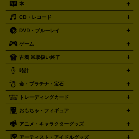
本
切手シート
クオカード
テレホンカード
ANA（全日空）株
ット
ウーファー
AV機器買取の詳細はこちら
ワイヤレス・ポータブルスピーカー
スマー
主優待券
JCBギフトカード
楽器買取の詳細はこちら
はがき・年賀状
トスピーカー
交換針・カートリッジ
音響用ケーブル
記録媒
CD・レコード
漫画・コミック
小説
ビジネス書
医学書・教育書
哲学・
体
人文書
趣味・暮らし本
切手・金券買取の詳細はこちら
写真集・絵本
DVD・ブルーレイ
J-POP
アニメ・ゲーム
サウンドトラック
ロック
ハード
オーディオ買取の詳細はこちら
ロック・ヘヴィーメタル
本買取の詳細はこちら
ジャズ
クラシック
ソウル・R＆
ゲーム
映画
ドラマ
アニメ
ミュージックビデオ
アイドル
スポ
B
歌謡曲・演歌
洋楽
K-POP
ブルース・カントリー
ヒッ
ーツ
お笑い
ドキュメンタリー
舞台・ステージ
プホップ
ダンス・エレクトロニカ
フュージョン
ワール
古着 ※取扱い終了
ニンテンドー Switch2
ニンテンドー Switch
ド
ヒーリング・ニューエイジ
キッズ・ファミリー
日本の伝
スイッチ2
スイッチ
ニンテンドー 3DS
DVD買取の詳細はこちら
ニンテンドー DS
PS5
PS4
統芸能・芸能
カラオケ
スポーツ・カルチャー
プレステ5
時計
PS3
PS Vita
PSP
PS4 pro
PS2
プレステ4
プレステ3
古着買取の詳細はこちら
プレイステーション
PS VR
ゲームボーイ
ゲームボーイア
CD・レコード買取の詳細はこちら
金・プラチナ・宝石
ドバンス
ロレックス
Wii
Wii U
オメガ
ゲームキューブ
XBOX One
XBOX
ROLEX
OMEGA
One X
XBOX One S
XBOX 360
ファミコン
スーパーファ
タグホイヤー
カシオ
セイコー
TAG Heuer
SEIKO
CASIO
トレーディングカード
ゴールド
インゴット
コイン・金貨
メダル・記念品
ジュ
ミコン
ニンテンドー64
セガサターン
ドリームキャスト
G-SHOCK
パネライ
カルティエ
Gショック
Panerai
Cartier
エリー・宝石
シルバーアクセサリー
銀食器・カトラリー
PCエンジン
ネオジオ
メガドライブ
PCゲーム
ゲームパッ
おもちゃ・フィギュア
スウォッチ
ポケモンカード
遊戯王
センチュリー
ワンピースカード
デュエルマスター
Swatch
CENTURY
ド
メモリーカード
アーケードスティック
レーシングコント
ズ
ホロライブ オフィシャルカードゲーム
サプライ品
未開
ローラー
ヘッドセット
amiibo
ニンテンドークラシックミニ
タイメックス
シチズン
プレゲ
TIMEX
CITIZEN
Breguet
アニメ・キャラクターグッズ
フィギュア
プラモデル
ミニカー
レトロトイ
エアガン・
封ボックス
金・プラチナ買取の詳細はこちら
未開封パック
その他カードゲーム
その他コレク
ファミコン
ニンテンドークラシックミニスーパーファミコン
ブルガリ
ダニエル・ウェリントン
BVLGARI
Daniel Wellington
モデルガン
ドール
鉄道模型
ションカード
メガドライブミニ
レトロフリーク
レトロゲーム互換機
アーティスト・アイドルグッズ
ディーゼル
アルマーニ
フェンディ
VTuberグッズ
缶バッジ
アクリルグッズ
ラバスト
タペス
Diesel
ARMANI
FENDI