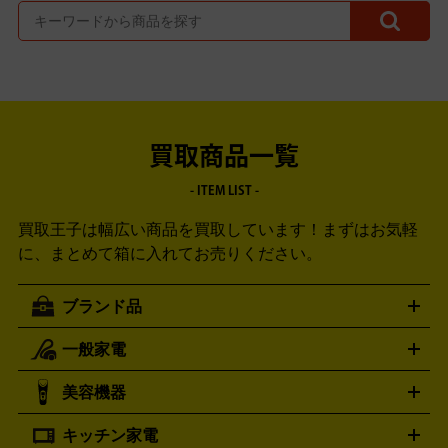
買取商品一覧
- ITEM LIST -
買取王子は幅広い商品を買取しています！
まずはお気軽
に、まとめて箱に入れてお売りください。
ブランド品
一般家電
ルイ・ヴィトン
エルメス
LOUIS VUITTON
HERMES
シャネル
グッチ
コーチ
CHANEL
GUCCI
COACH
美容機器
掃除機
アイロン
ミシン
電話機・FAX
電池・充電池
プラダ
フェリージ
ゴヤール
PRADA
Felisi
GOYARD
キッチン家電
ポーター
美顔器
脱毛器
家電買取の詳細はこちら
ヘアドライヤー
トゥミ
ヘアアイロン
EMS
フェ
PORTER
TUMI