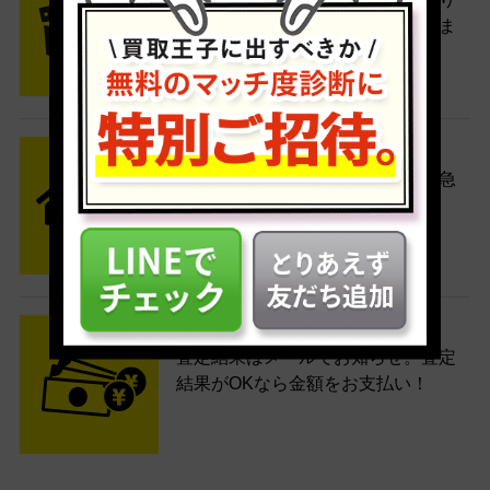
たい商品をいろいろ詰めて梱包しま
す。
STEP2 発送
送料無料でご自宅から発送！佐川急
便がご自宅まで引き取りに伺いま
す。
STEP3 ご入金
査定結果はメールでお知らせ。査定
結果がOKなら金額をお支払い！