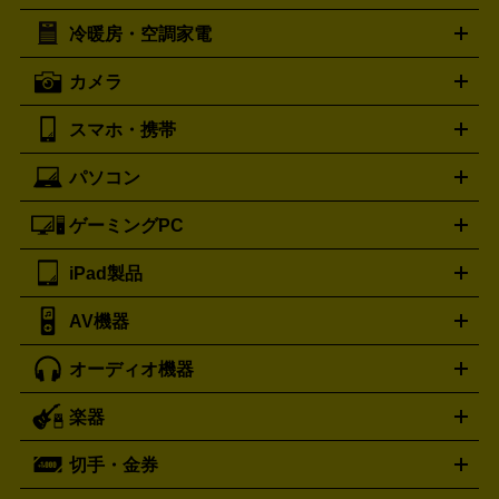
イスケア
ボディケア
マッサージ機
電気シェーバー
電動
トリー バーチ
ロレックス
TORY BURCH
ROLEX
冷暖房・空調家電
オーブンレンジ・電子レンジ
炊飯器・精米機
ホットプレー
歯ブラシ
オメガ
アンテプリマ
OMEGA
ANTEPRIMA
ト・たこ焼き器
ホームベーカリー
電気圧力鍋
ミキサー・カ
カメラ
バレンシアガ
ストーブ
ファンヒーター
電気ヒーター
ふとん乾燥機
加
ッター
調理家電
BALENCIAGA
美容機器の詳細はこちら
ワインセラー
湿器、除湿器
空気清浄器
扇風機
サーキュレーター
ボッテガ・ヴェネタ
バーバリー
Bottega Veneta
BURBERRY
スマホ・携帯
ニコン
Canon
ソニー
富士フイルム
オリンパス
パナソニ
キッチン家電買取の
ブルガリ
カルティエ
BVLGARI
Cartier
ック
一眼レフカメラ
家電買取の詳細はこちら
コンパクトデジカメ（コンデジ）
ミラ
詳細はこちら
パソコン
ドルチェ＆ガッバーナ
フェンディ
Dolce&Gabbana
FENDI
iPhone
Xperia
Android
携帯電話
ポータブル充電器
スマ
ーレス一眼
一眼レフ レンズ各種
レンズフィルター
一脚・
ートフォンアクセサリー
三脚
ロエベ
ティファニー
Loewe
Tiffany&Co.
ゲーミングPC
ノートパソコン
デスクトップパソコン
Mac
パソコンパー
ツ
PCモニター
スマホ・携帯買取の詳細はこちら
パソコン周辺機器
電子ブックリーダー
プ
カメラ買取の詳細はこちら
ブランド品買取の詳細はこちら
iPad製品
デスクトップ
ノートパソコン
PCパーツ
周辺機器
リンター
AV機器
iPad
iPad Pro
ゲーミングPC買取の詳細はこちら
iPad Air
iPad mini
パソコン買取の詳細はこちら
オーディオ機器
ブルーレイ・DVDレコーダー
iPad製品買取の詳細はこちら
音楽プレイヤー
プロジェクタ
ー
ラジカセ
ラジオ
ミニコンポ・システムコンポ
ビデオ
楽器
スピーカー
プリメインアンプ
レコードプレーヤー・ターンテ
デッキ
カラオケ機器
テレビ
ブルーレイ・DVDプレーヤ
ーブル
CDプレイヤー
イヤホン
真空管アンプ
オープンリ
ー
マイク
リモコン
ICレコーダー
記録メディア
映像用
切手・金券
ギター
ベース
アコギ
バイオリン
サックス
フルート
ールデッキ
ヘッドホン
チューナー
AVアンプ
MDプレーヤ
ケーブル
キーボード
アンプ
エフェクター
ー
イコライザー
DATデッキ
ホームシアター・サラウンドセ