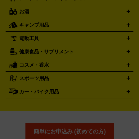
トリー
抱き枕カバー
おもちゃ買取の詳細はこちら
一番くじ
ぬいぐるみ
トレーディングカード買取の詳細はこちら
フランクミュラー
グッチ
ゲーム買取の詳細はこちら
FRANCK MULLER
GUCCI
お酒
ライブDVD・Blu-ray
映像ソフト
アイドルCD
写真集
ペン
ハミルトン
ハリー･ウィンストン
Hamilton
Harry Winston
ライト
タオル
アニメ・キャラクターグッズ
Tシャツ
パーカー
はっぴ
生写真
ジャー
キャンプ用品
エルメス
ルミノックス
HERMES
LUMINOX
ウイスキー
ワイン
ブランデー
日本酒・焼酎
各種アルコ
ジ
アクリルキーホルダー
買取の詳細はこちら
トートバッグ
リュック
缶バッ
ール
ジ
ベースボールシャツ
うちわ
電動工具
テント・タープ
時計買取の詳細はこちら
寝袋・キャンプ寝具
ザック・リュック
発電
機
ナイフ
バーナー・バーベキューコンロ
お酒買取の詳細はこちら
ランタン・ライ
アーティスト・アイドルグッズ
健康食品・サプリメント
穴あけ・締付工具
切断工具
研磨工具
電動工具・充電工具
ト
クッカー・調理器具
キャンプテーブル・椅子
登山靴・ト
買取の詳細はこちら
レッキングシューズ
アウトドア用品
コスメ・香水
サントリー
アサヒ
MLM
サントリーウエルネス
カルピス
ハンディGPS、レインウエアなど
電動工具買取の詳細はこちら
スポーツ用品
SK-II
健康食品・サプリメント
シャネル
ドゥ・ラ・メール
キャンプ用品買取の詳細はこちら
エスケーツー
CHANEL
資生堂
買取の詳細はこちら
ポーラ
アディクション
DE LA MER
SHISEIDO
POLA
カー・バイク用品
ゴルフクラブ・ゴルフ用品
ドライバー
アイアンセット
フェ
アユーラ
アールエムケー
アルビ
ADDICTION
AYURA
RMK
アウェイウッド
ウェッジ
パター
ユーティリティ
テニス
オン
アンプリチュード
イヴ・サンローラ
ALBION
Amplitude
タイヤ
ブレーキパーツ
カーナビ
クラッチ
ドライブレコ
ラケット
バドミントンラケット
ン
イプサ
エスティローダー
YVES SAINT LAURENT
IPSA
ーダー
カーオーディオ
エスト
エレガンス
エリクシ
ESTEE LAUDER
est
Elégance
ール
オッペン化粧品
オバジ
花王
カネ
ELIXIR
Obagi
Kao
ボウ
KANEBO
簡単にお申込み (初めての方)