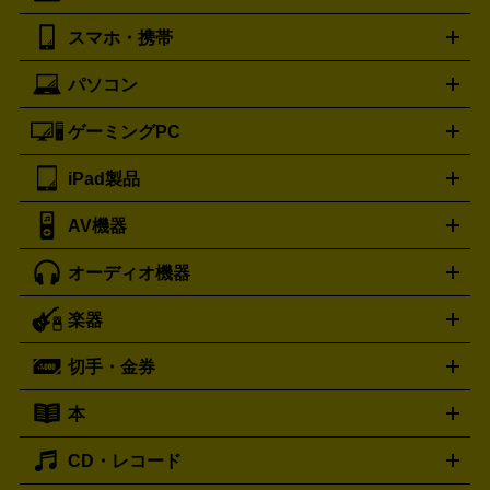
湿器、除湿器
空気清浄器
扇風機
サーキュレーター
ボッテガ・ヴェネタ
バーバリー
Bottega Veneta
BURBERRY
スマホ・携帯
ニコン
Canon
ソニー
富士フイルム
オリンパス
パナソニ
キッチン家電買取の
ブルガリ
カルティエ
BVLGARI
Cartier
ック
一眼レフカメラ
家電買取の詳細はこちら
コンパクトデジカメ（コンデジ）
ミラ
詳細はこちら
パソコン
ドルチェ＆ガッバーナ
フェンディ
Dolce&Gabbana
FENDI
iPhone
Xperia
Android
携帯電話
ポータブル充電器
スマ
ーレス一眼
一眼レフ レンズ各種
レンズフィルター
一脚・
ートフォンアクセサリー
三脚
ロエベ
ティファニー
Loewe
Tiffany&Co.
ゲーミングPC
ノートパソコン
デスクトップパソコン
Mac
パソコンパー
ツ
PCモニター
スマホ・携帯買取の詳細はこちら
パソコン周辺機器
電子ブックリーダー
プ
カメラ買取の詳細はこちら
ブランド品買取の詳細はこちら
iPad製品
デスクトップ
ノートパソコン
PCパーツ
周辺機器
リンター
AV機器
iPad
iPad Pro
ゲーミングPC買取の詳細はこちら
iPad Air
iPad mini
パソコン買取の詳細はこちら
オーディオ機器
ブルーレイ・DVDレコーダー
iPad製品買取の詳細はこちら
音楽プレイヤー
プロジェクタ
ー
ラジカセ
ラジオ
ミニコンポ・システムコンポ
ビデオ
楽器
スピーカー
プリメインアンプ
レコードプレーヤー・ターンテ
デッキ
カラオケ機器
テレビ
ブルーレイ・DVDプレーヤ
ーブル
CDプレイヤー
イヤホン
真空管アンプ
オープンリ
ー
マイク
リモコン
ICレコーダー
記録メディア
映像用
切手・金券
ギター
ベース
アコギ
バイオリン
サックス
フルート
ールデッキ
ヘッドホン
チューナー
AVアンプ
MDプレーヤ
ケーブル
キーボード
アンプ
エフェクター
ー
イコライザー
DATデッキ
ホームシアター・サラウンドセ
本
切手シート
クオカード
テレホンカード
ANA（全日空）株
ット
ウーファー
AV機器買取の詳細はこちら
ワイヤレス・ポータブルスピーカー
スマー
主優待券
JCBギフトカード
楽器買取の詳細はこちら
はがき・年賀状
トスピーカー
交換針・カートリッジ
音響用ケーブル
記録媒
CD・レコード
漫画・コミック
小説
ビジネス書
医学書・教育書
哲学・
体