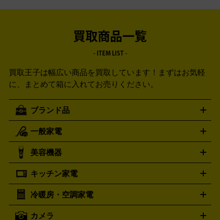
買取商品一覧
- ITEM LIST -
買取王子は幅広い商品を買取しています！
まずはお気軽
に、まとめて箱に入れてお売りください。
ブランド品
一般家電
ルイ・ヴィトン
エルメス
LOUIS VUITTON
HERMES
シャネル
グッチ
コーチ
CHANEL
GUCCI
COACH
美容機器
掃除機
アイロン
ミシン
電話機・FAX
電池・充電池
プラダ
フェリージ
ゴヤール
PRADA
Felisi
GOYARD
キッチン家電
ポーター
美顔器
脱毛器
家電買取の詳細はこちら
ヘアドライヤー
トゥミ
ヘアアイロン
EMS
フェ
PORTER
TUMI
イスケア
ボディケア
マッサージ機
電気シェーバー
電動
トリー バーチ
ロレックス
TORY BURCH
ROLEX
冷暖房・空調家電
オーブンレンジ・電子レンジ
炊飯器・精米機
ホットプレー
歯ブラシ
オメガ
アンテプリマ
OMEGA
ANTEPRIMA
ト・たこ焼き器
ホームベーカリー
電気圧力鍋
ミキサー・カ
カメラ
バレンシアガ
ストーブ
ファンヒーター
電気ヒーター
ふとん乾燥機
加
ッター
調理家電
BALENCIAGA
美容機器の詳細はこちら
ワインセラー