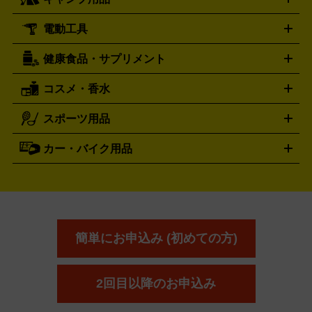
HERMES
LUMINOX
ウイスキー
ワイン
ブランデー
日本酒・焼酎
各種アルコ
ジ
アクリルキーホルダー
買取の詳細はこちら
トートバッグ
リュック
缶バッ
ール
ジ
ベースボールシャツ
うちわ
電動工具
テント・タープ
時計買取の詳細はこちら
寝袋・キャンプ寝具
ザック・リュック
発電
機
ナイフ
バーナー・バーベキューコンロ
お酒買取の詳細はこちら
ランタン・ライ
アーティスト・アイドルグッズ
健康食品・サプリメント
穴あけ・締付工具
切断工具
研磨工具
電動工具・充電工具
ト
クッカー・調理器具
キャンプテーブル・椅子
登山靴・ト
買取の詳細はこちら
レッキングシューズ
アウトドア用品
コスメ・香水
サントリー
アサヒ
MLM
サントリーウエルネス
カルピス
ハンディGPS、レインウエアなど
電動工具買取の詳細はこちら
スポーツ用品
SK-II
健康食品・サプリメント
シャネル
ドゥ・ラ・メール
キャンプ用品買取の詳細はこちら
エスケーツー
CHANEL
資生堂
買取の詳細はこちら
ポーラ
アディクション
DE LA MER
SHISEIDO
POLA
カー・バイク用品
ゴルフクラブ・ゴルフ用品
ドライバー
アイアンセット
フェ
アユーラ
アールエムケー
アルビ
ADDICTION
AYURA
RMK
アウェイウッド
ウェッジ
パター
ユーティリティ
テニス
オン
アンプリチュード
イヴ・サンローラ
ALBION
Amplitude
タイヤ
ブレーキパーツ
カーナビ
クラッチ
ドライブレコ
ラケット
バドミントンラケット
ン
イプサ
エスティローダー
YVES SAINT LAURENT
IPSA
ーダー
カーオーディオ
エスト
エレガンス
エリクシ
ESTEE LAUDER
est
Elégance
ール
オッペン化粧品
オバジ
花王
カネ
ELIXIR
Obagi
Kao
ボウ
KANEBO
簡単にお申込み (初めての方)
コスメ・香水買取の
詳細はこちら
2回目以降のお申込み