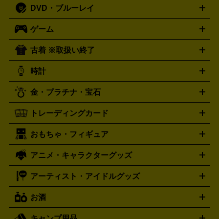
人文書
趣味・暮らし本
切手・金券買取の詳細はこちら
写真集・絵本
DVD・ブルーレイ
J-POP
アニメ・ゲーム
サウンドトラック
ロック
ハード
オーディオ買取の詳細はこちら
ロック・ヘヴィーメタル
本買取の詳細はこちら
ジャズ
クラシック
ソウル・R＆
ゲーム
映画
ドラマ
アニメ
ミュージックビデオ
アイドル
スポ
B
歌謡曲・演歌
洋楽
K-POP
ブルース・カントリー
ヒッ
ーツ
お笑い
ドキュメンタリー
舞台・ステージ
プホップ
ダンス・エレクトロニカ
フュージョン
ワール
古着 ※取扱い終了
ニンテンドー Switch2
ニンテンドー Switch
ド
ヒーリング・ニューエイジ
キッズ・ファミリー
日本の伝
スイッチ2
スイッチ
ニンテンドー 3DS
DVD買取の詳細はこちら
ニンテンドー DS
PS5
PS4
統芸能・芸能
カラオケ
スポーツ・カルチャー
プレステ5
時計
PS3
PS Vita
PSP
PS4 pro
PS2
プレステ4
プレステ3
古着買取の詳細はこちら
プレイステーション
PS VR
ゲームボーイ
ゲームボーイア
CD・レコード買取の詳細はこちら
金・プラチナ・宝石
ドバンス
ロレックス
Wii
Wii U
オメガ
ゲームキューブ
XBOX One
XBOX
ROLEX
OMEGA
One X
XBOX One S
XBOX 360
ファミコン
スーパーファ
タグホイヤー
カシオ
セイコー
TAG Heuer
SEIKO
CASIO
トレーディングカード
ゴールド
インゴット
コイン・金貨
メダル・記念品
ジュ
ミコン
ニンテンドー64
セガサターン
ドリームキャスト
G-SHOCK
パネライ
カルティエ
Gショック
Panerai
Cartier
エリー・宝石
シルバーアクセサリー
銀食器・カトラリー
PCエンジン
ネオジオ
メガドライブ
PCゲーム
ゲームパッ
おもちゃ・フィギュア
スウォッチ
ポケモンカード
遊戯王
センチュリー
ワンピースカード
デュエルマスター
Swatch
CENTURY
ド
メモリーカード
アーケードスティック
レーシングコント
ズ
ホロライブ オフィシャルカードゲーム
サプライ品
未開
ローラー
ヘッドセット
amiibo
ニンテンドークラシックミニ
タイメックス
シチズン
プレゲ
TIMEX
CITIZEN
Breguet
アニメ・キャラクターグッズ
フィギュア
プラモデル
ミニカー
レトロトイ
エアガン・
封ボックス
金・プラチナ買取の詳細はこちら
未開封パック
その他カードゲーム
その他コレク
ファミコン
ニンテンドークラシックミニスーパーファミコン
ブルガリ
ダニエル・ウェリントン
BVLGARI
Daniel Wellington
モデルガン
ドール
鉄道模型
ションカード
メガドライブミニ
レトロフリーク
レトロゲーム互換機
アーティスト・アイドルグッズ
ディーゼル
アルマーニ
フェンディ
VTuberグッズ
缶バッジ
アクリルグッズ
ラバスト
タペス
Diesel
ARMANI
FENDI
トリー
抱き枕カバー
おもちゃ買取の詳細はこちら
一番くじ
ぬいぐるみ
トレーディングカード買取の詳細はこちら
フランクミュラー
グッチ
ゲーム買取の詳細はこちら
FRANCK MULLER
GUCCI
お酒
ライブDVD・Blu-ray
映像ソフト
アイドルCD
写真集
ペン
ハミルトン
ハリー･ウィンストン
Hamilton
Harry Winston
ライト
タオル
アニメ・キャラクターグッズ
Tシャツ
パーカー
はっぴ
生写真
ジャー
キャンプ用品
エルメス
ルミノックス