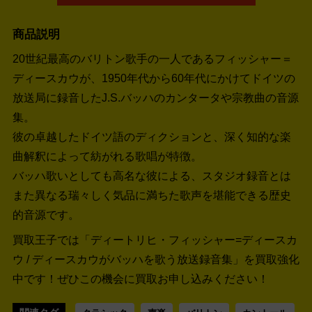
商品説明
20世紀最高のバリトン歌手の一人であるフィッシャー＝
ディースカウが、1950年代から60年代にかけてドイツの
放送局に録音したJ.S.バッハのカンタータや宗教曲の音源
集。
彼の卓越したドイツ語のディクションと、深く知的な楽
曲解釈によって紡がれる歌唱が特徴。
バッハ歌いとしても高名な彼による、スタジオ録音とは
また異なる瑞々しく気品に満ちた歌声を堪能できる歴史
的音源です。
買取王子では「ディートリヒ・フィッシャー=ディースカ
ウ / ディースカウがバッハを歌う放送録音集」を買取強化
中です！
ぜひこの機会に買取お申し込みください！