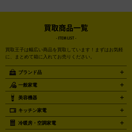
買取商品一覧
- ITEM LIST -
買取王子は幅広い商品を買取しています！
まずはお気軽
に、まとめて箱に入れてお売りください。
ブランド品
一般家電
ルイ・ヴィトン
エルメス
LOUIS VUITTON
HERMES
シャネル
グッチ
コーチ
CHANEL
GUCCI
COACH
美容機器
掃除機
アイロン
ミシン
電話機・FAX
電池・充電池
プラダ
フェリージ
ゴヤール
PRADA
Felisi
GOYARD
キッチン家電
ポーター
美顔器
脱毛器
家電買取の詳細はこちら
ヘアドライヤー
トゥミ
ヘアアイロン
EMS
フェ
PORTER
TUMI
イスケア
ボディケア
マッサージ機
電気シェーバー
電動
トリー バーチ
ロレックス
TORY BURCH
ROLEX
冷暖房・空調家電
オーブンレンジ・電子レンジ
炊飯器・精米機
ホットプレー
歯ブラシ
オメガ
アンテプリマ
OMEGA
ANTEPRIMA
ト・たこ焼き器
ホームベーカリー
電気圧力鍋
ミキサー・カ