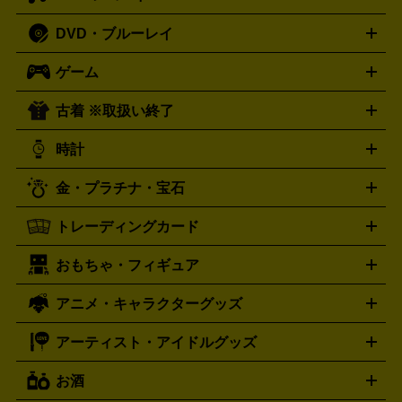
体
人文書
趣味・暮らし本
切手・金券買取の詳細はこちら
写真集・絵本
DVD・ブルーレイ
J-POP
アニメ・ゲーム
サウンドトラック
ロック
ハード
オーディオ買取の詳細はこちら
ロック・ヘヴィーメタル
本買取の詳細はこちら
ジャズ
クラシック
ソウル・R＆
ゲーム
映画
ドラマ
アニメ
ミュージックビデオ
アイドル
スポ
B
歌謡曲・演歌
洋楽
K-POP
ブルース・カントリー
ヒッ
ーツ
お笑い
ドキュメンタリー
舞台・ステージ
プホップ
ダンス・エレクトロニカ
フュージョン
ワール
古着 ※取扱い終了
ニンテンドー Switch2
ニンテンドー Switch
ド
ヒーリング・ニューエイジ
キッズ・ファミリー
日本の伝
スイッチ2
スイッチ
ニンテンドー 3DS
DVD買取の詳細はこちら
ニンテンドー DS
PS5
PS4
統芸能・芸能
カラオケ
スポーツ・カルチャー
プレステ5
時計
PS3
PS Vita
PSP
PS4 pro
PS2
プレステ4
プレステ3
古着買取の詳細はこちら
プレイステーション
PS VR
ゲームボーイ
ゲームボーイア
CD・レコード買取の詳細はこちら
金・プラチナ・宝石
ドバンス
ロレックス
Wii
Wii U
オメガ
ゲームキューブ
XBOX One
XBOX
ROLEX
OMEGA
One X
XBOX One S
XBOX 360
ファミコン
スーパーファ
タグホイヤー
カシオ
セイコー
TAG Heuer
SEIKO
CASIO
トレーディングカード
ゴールド
インゴット
コイン・金貨
メダル・記念品
ジュ
ミコン
ニンテンドー64
セガサターン
ドリームキャスト
G-SHOCK
パネライ
カルティエ
Gショック
Panerai
Cartier
エリー・宝石
シルバーアクセサリー
銀食器・カトラリー
PCエンジン
ネオジオ
メガドライブ
PCゲーム
ゲームパッ
おもちゃ・フィギュア
スウォッチ
ポケモンカード
遊戯王
センチュリー
ワンピースカード
デュエルマスター
Swatch
CENTURY
ド
メモリーカード
アーケードスティック
レーシングコント
ズ
ホロライブ オフィシャルカードゲーム
サプライ品
未開
ローラー
ヘッドセット
amiibo
ニンテンドークラシックミニ
タイメックス
シチズン
プレゲ
TIMEX
CITIZEN
Breguet
アニメ・キャラクターグッズ
フィギュア
プラモデル
ミニカー
レトロトイ
エアガン・
封ボックス
金・プラチナ買取の詳細はこちら
未開封パック
その他カードゲーム
その他コレク
ファミコン
ニンテンドークラシックミニスーパーファミコン
ブルガリ
ダニエル・ウェリントン
BVLGARI
Daniel Wellington
モデルガン
ドール
鉄道模型
ションカード
メガドライブミニ
レトロフリーク
レトロゲーム互換機
アーティスト・アイドルグッズ
ディーゼル
アルマーニ
フェンディ
VTuberグッズ
缶バッジ
アクリルグッズ
ラバスト
タペス
Diesel
ARMANI
FENDI
トリー
抱き枕カバー
おもちゃ買取の詳細はこちら
一番くじ
ぬいぐるみ
トレーディングカード買取の詳細はこちら
フランクミュラー
グッチ
ゲーム買取の詳細はこちら
FRANCK MULLER
GUCCI
お酒
ライブDVD・Blu-ray
映像ソフト
アイドルCD
写真集
ペン
ハミルトン
ハリー･ウィンストン
Hamilton
Harry Winston