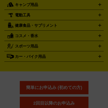
ライト
タオル
アニメ・キャラクターグッズ
Tシャツ
パーカー
はっぴ
生写真
ジャー
キャンプ用品
エルメス
ルミノックス
HERMES
LUMINOX
ウイスキー
ワイン
ブランデー
日本酒・焼酎
各種アルコ
ジ
アクリルキーホルダー
買取の詳細はこちら
トートバッグ
リュック
缶バッ
ール
ジ
ベースボールシャツ
うちわ
電動工具
テント・タープ
時計買取の詳細はこちら
寝袋・キャンプ寝具
ザック・リュック
発電
機
ナイフ
バーナー・バーベキューコンロ
お酒買取の詳細はこちら
ランタン・ライ
アーティスト・アイドルグッズ
健康食品・サプリメント
穴あけ・締付工具
切断工具
研磨工具
電動工具・充電工具
ト
クッカー・調理器具
キャンプテーブル・椅子
登山靴・ト
買取の詳細はこちら
レッキングシューズ
アウトドア用品
コスメ・香水
サントリー
アサヒ
MLM
サントリーウエルネス
カルピス
ハンディGPS、レインウエアなど
電動工具買取の詳細はこちら
スポーツ用品
SK-II
健康食品・サプリメント
シャネル
ドゥ・ラ・メール
キャンプ用品買取の詳細はこちら
エスケーツー
CHANEL
資生堂
買取の詳細はこちら
ポーラ
アディクション
DE LA MER
SHISEIDO
POLA
カー・バイク用品
ゴルフクラブ・ゴルフ用品
ドライバー
アイアンセット
フェ
アユーラ
アールエムケー
アルビ
ADDICTION
AYURA
RMK
アウェイウッド
ウェッジ
パター
ユーティリティ
テニス
オン
アンプリチュード
イヴ・サンローラ
ALBION
Amplitude
タイヤ
ブレーキパーツ
カーナビ
クラッチ
ドライブレコ
ラケット
バドミントンラケット
ン
イプサ
エスティローダー
YVES SAINT LAURENT
IPSA
ーダー
カーオーディオ
エスト
エレガンス
エリクシ
ESTEE LAUDER
est
Elégance
ール
オッペン化粧品
オバジ
花王
カネ
ELIXIR
Obagi
Kao
ボウ
KANEBO
簡単にお申込み (初めての方)
コスメ・香水買取の
詳細はこちら
2回目以降のお申込み