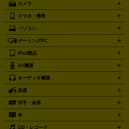
カメラ
バレンシアガ
ストーブ
ファンヒーター
電気ヒーター
ふとん乾燥機
加
ッター
調理家電
BALENCIAGA
美容機器の詳細はこちら
ワインセラー
湿器、除湿器
空気清浄器
扇風機
サーキュレーター
ボッテガ・ヴェネタ
バーバリー
Bottega Veneta
BURBERRY
スマホ・携帯
ニコン
Canon
ソニー
富士フイルム
オリンパス
パナソニ
キッチン家電買取の
ブルガリ
カルティエ
BVLGARI
Cartier
ック
一眼レフカメラ
家電買取の詳細はこちら
コンパクトデジカメ（コンデジ）
ミラ
詳細はこちら
パソコン
ドルチェ＆ガッバーナ
フェンディ
Dolce&Gabbana
FENDI
iPhone
Xperia
Android
携帯電話
ポータブル充電器
スマ
ーレス一眼
一眼レフ レンズ各種
レンズフィルター
一脚・
ートフォンアクセサリー
三脚
ロエベ
ティファニー
Loewe
Tiffany&Co.
ゲーミングPC
ノートパソコン
デスクトップパソコン
Mac
パソコンパー
ツ
PCモニター
スマホ・携帯買取の詳細はこちら
パソコン周辺機器
電子ブックリーダー
プ
カメラ買取の詳細はこちら
ブランド品買取の詳細はこちら
iPad製品
デスクトップ
ノートパソコン
PCパーツ
周辺機器
リンター
AV機器
iPad
iPad Pro
ゲーミングPC買取の詳細はこちら
iPad Air
iPad mini
パソコン買取の詳細はこちら
オーディオ機器
ブルーレイ・DVDレコーダー
iPad製品買取の詳細はこちら
音楽プレイヤー
プロジェクタ
ー
ラジカセ
ラジオ
ミニコンポ・システムコンポ
ビデオ
楽器
スピーカー
プリメインアンプ
レコードプレーヤー・ターンテ
デッキ
カラオケ機器
テレビ
ブルーレイ・DVDプレーヤ
ーブル
CDプレイヤー
イヤホン
真空管アンプ
オープンリ
ー
マイク
リモコン
ICレコーダー
記録メディア
映像用
切手・金券
ギター
ベース
アコギ
バイオリン
サックス
フルート
ールデッキ
ヘッドホン
チューナー
AVアンプ
MDプレーヤ
ケーブル
キーボード
アンプ
エフェクター
ー
イコライザー
DATデッキ
ホームシアター・サラウンドセ
本
切手シート
クオカード
テレホンカード
ANA（全日空）株
ット
ウーファー
AV機器買取の詳細はこちら
ワイヤレス・ポータブルスピーカー
スマー
主優待券
JCBギフトカード
楽器買取の詳細はこちら
はがき・年賀状
トスピーカー
交換針・カートリッジ
音響用ケーブル
記録媒
CD・レコード
漫画・コミック
小説
ビジネス書
医学書・教育書
哲学・