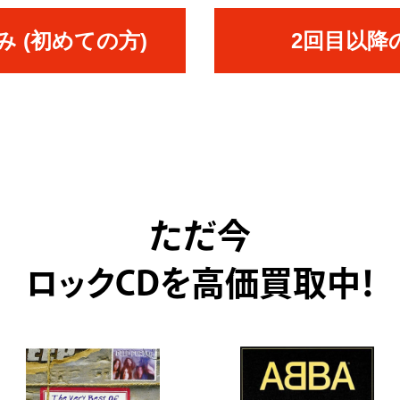
 (初めての方)
2回目以降
ただ今
ロックCDを高価買取中！