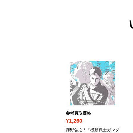
考買取価格
参考買取価格
610
¥1,260
ルティヌー弦楽四重奏団,
澤野弘之 / 『機動戦士ガンダ