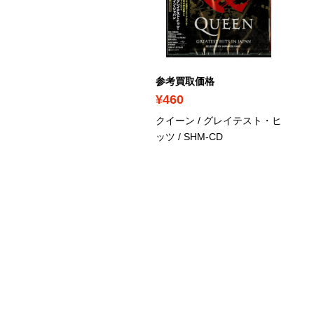
考買取価格
参考買取価格
1,570
¥460
ンク・フロイド / ライヴ・
クイーン / グレイテスト・ヒ
ロム・ロサンゼルス・ス
ッツ
/ SHM-CD
ーツ・アリーナ 1975