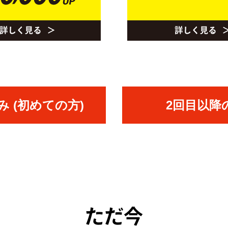
 (初めての方)
2回目以降
ただ今