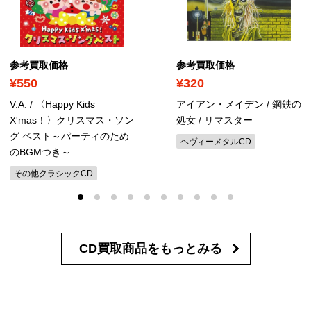
参考買取価格
参考買取価格
¥550
¥320
V.A. / 〈Happy Kids
アイアン・メイデン / 鋼鉄の
X'mas！〉クリスマス・ソン
処女
/ リマスター
グ ベスト～パーティのため
ヘヴィーメタルCD
のBGMつき～
その他クラシックCD
CD買取商品を
もっとみる