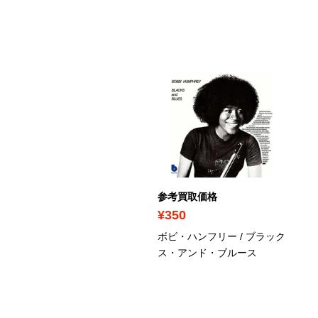
考買取価格
参考買取価格
140
¥350
イケル・ジャクソン /
ボビ・ハンフリー / ブラック
story - Past, Present &
ス・アンド・ブルース
ture-book 1