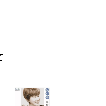
て
PICK UP