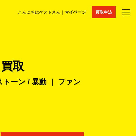
こんにちはゲストさん｜
マイページ
買取申込
法人買取
コラム
マイページ
採用情報
通販サイト
 買取
ーン / 暴動 ｜ ファン