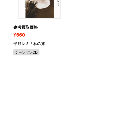
参考買取価格
参考買取価格
¥660
¥1,060
平野レミ / 私の旅
石原裕次郎 / ベストヒッ
30
シャンソンCD
歌謡曲CD