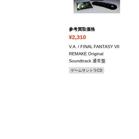
考買取価格
参考買取価格
590
¥2,310
ィープ・パープル / 嵐の使
V.A. / FINAL FANTASY VII
 35th アニヴァーサリー・
REMAKE Original
ディション SHM-CD
Soundtrack 通常盤
ードロックCD
ゲームサントラCD