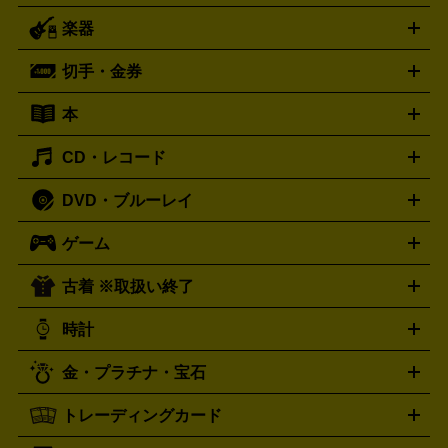
ー
ラジカセ
ラジオ
ミニコンポ・システムコンポ
ビデオ
楽器
スピーカー
プリメインアンプ
レコードプレーヤー・ターンテ
デッキ
カラオケ機器
テレビ
ブルーレイ・DVDプレーヤ
ーブル
CDプレイヤー
イヤホン
真空管アンプ
オープンリ
ー
マイク
リモコン
ICレコーダー
記録メディア
映像用
切手・金券
ギター
ベース
アコギ
バイオリン
サックス
フルート
ールデッキ
ヘッドホン
チューナー
AVアンプ
MDプレーヤ
ケーブル
キーボード
アンプ
エフェクター
ー
イコライザー
DATデッキ
ホームシアター・サラウンドセ
本
切手シート
クオカード
テレホンカード
ANA（全日空）株
ット
ウーファー
AV機器買取の詳細はこちら
ワイヤレス・ポータブルスピーカー
スマー
主優待券
JCBギフトカード
楽器買取の詳細はこちら
はがき・年賀状
トスピーカー
交換針・カートリッジ
音響用ケーブル
記録媒
CD・レコード
漫画・コミック
小説
ビジネス書
医学書・教育書
哲学・
体
人文書
趣味・暮らし本
切手・金券買取の詳細はこちら
写真集・絵本
DVD・ブルーレイ
J-POP
アニメ・ゲーム
サウンドトラック
ロック
ハード
オーディオ買取の詳細はこちら
ロック・ヘヴィーメタル
本買取の詳細はこちら
ジャズ
クラシック
ソウル・R＆
ゲーム
映画
ドラマ
アニメ
ミュージックビデオ
アイドル
スポ
B
歌謡曲・演歌
洋楽
K-POP
ブルース・カントリー
ヒッ
ーツ
お笑い
ドキュメンタリー
舞台・ステージ
プホップ
ダンス・エレクトロニカ
フュージョン
ワール
古着 ※取扱い終了
ニンテンドー Switch2
ニンテンドー Switch
ド
ヒーリング・ニューエイジ
キッズ・ファミリー
日本の伝
スイッチ2
スイッチ
ニンテンドー 3DS
DVD買取の詳細はこちら
ニンテンドー DS
PS5
PS4
統芸能・芸能
カラオケ
スポーツ・カルチャー
プレステ5
時計
PS3
PS Vita
PSP
PS4 pro
PS2
プレステ4
プレステ3
古着買取の詳細はこちら
プレイステーション
PS VR
ゲームボーイ
ゲームボーイア
CD・レコード買取の詳細はこちら
金・プラチナ・宝石
ドバンス
ロレックス
Wii
Wii U
オメガ
ゲームキューブ
XBOX One
XBOX
ROLEX
OMEGA
One X
XBOX One S
XBOX 360
ファミコン
スーパーファ
タグホイヤー
カシオ
セイコー
TAG Heuer
SEIKO
CASIO
トレーディングカード
ゴールド
インゴット
コイン・金貨
メダル・記念品
ジュ
ミコン
ニンテンドー64
セガサターン
ドリームキャスト
G-SHOCK
パネライ
カルティエ
Gショック
Panerai
Cartier
エリー・宝石
シルバーアクセサリー
銀食器・カトラリー
PCエンジン
ネオジオ
メガドライブ
PCゲーム
ゲームパッ