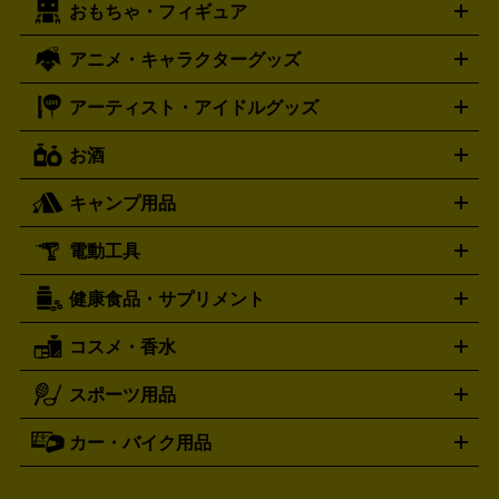
おもちゃ・フィギュア
スウォッチ
ポケモンカード
遊戯王
センチュリー
ワンピースカード
デュエルマスター
Swatch
CENTURY
ド
メモリーカード
アーケードスティック
レーシングコント
ズ
ホロライブ オフィシャルカードゲーム
サプライ品
未開
ローラー
ヘッドセット
amiibo
ニンテンドークラシックミニ
タイメックス
シチズン
プレゲ
TIMEX
CITIZEN
Breguet
アニメ・キャラクターグッズ
フィギュア
プラモデル
ミニカー
レトロトイ
エアガン・
封ボックス
金・プラチナ買取の詳細はこちら
未開封パック
その他カードゲーム
その他コレク
ファミコン
ニンテンドークラシックミニスーパーファミコン
ブルガリ
ダニエル・ウェリントン
BVLGARI
Daniel Wellington
モデルガン
ドール
鉄道模型
ションカード
メガドライブミニ
レトロフリーク
レトロゲーム互換機
アーティスト・アイドルグッズ
ディーゼル
アルマーニ
フェンディ
VTuberグッズ
缶バッジ
アクリルグッズ
ラバスト
タペス
Diesel
ARMANI
FENDI
トリー
抱き枕カバー
おもちゃ買取の詳細はこちら
一番くじ
ぬいぐるみ
トレーディングカード買取の詳細はこちら
フランクミュラー
グッチ
ゲーム買取の詳細はこちら
FRANCK MULLER
GUCCI
お酒
ライブDVD・Blu-ray
映像ソフト
アイドルCD
写真集
ペン
ハミルトン
ハリー･ウィンストン
Hamilton
Harry Winston
ライト
タオル
アニメ・キャラクターグッズ
Tシャツ
パーカー
はっぴ
生写真
ジャー
キャンプ用品
エルメス
ルミノックス
HERMES
LUMINOX
ウイスキー
ワイン
ブランデー
日本酒・焼酎
各種アルコ
ジ
アクリルキーホルダー
買取の詳細はこちら
トートバッグ
リュック
缶バッ
ール
ジ
ベースボールシャツ
うちわ
電動工具
テント・タープ
時計買取の詳細はこちら
寝袋・キャンプ寝具
ザック・リュック
発電
機
ナイフ
バーナー・バーベキューコンロ
お酒買取の詳細はこちら
ランタン・ライ
アーティスト・アイドルグッズ
健康食品・サプリメント
穴あけ・締付工具
切断工具
研磨工具
電動工具・充電工具
ト
クッカー・調理器具
キャンプテーブル・椅子
登山靴・ト
買取の詳細はこちら
レッキングシューズ
アウトドア用品
コスメ・香水
サントリー
アサヒ
MLM
サントリーウエルネス
カルピス
ハンディGPS、レインウエアなど
電動工具買取の詳細はこちら
スポーツ用品
SK-II
健康食品・サプリメント
シャネル
ドゥ・ラ・メール
キャンプ用品買取の詳細はこちら
エスケーツー
CHANEL
資生堂
買取の詳細はこちら
ポーラ
アディクション
DE LA MER
SHISEIDO
POLA
カー・バイク用品
ゴルフクラブ・ゴルフ用品
ドライバー
アイアンセット
フェ
アユーラ
アールエムケー
アルビ
ADDICTION
AYURA
RMK
アウェイウッド
ウェッジ
パター
ユーティリティ
テニス
オン
アンプリチュード
イヴ・サンローラ
ALBION
Amplitude
タイヤ
ブレーキパーツ
カーナビ
クラッチ
ドライブレコ
ラケット
バドミントンラケット
ン
イプサ
エスティローダー