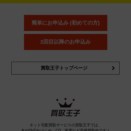
YVES SAINT LAURENT
IPSA
ーダー
カーオーディオ
エスト
エレガンス
エリクシ
ESTEE LAUDER
est
Elégance
ール
オッペン化粧品
オバジ
花王
カネ
ELIXIR
Obagi
Kao
ボウ
KANEBO
簡単にお申込み (初めての方)
コスメ・香水買取の
詳細はこちら
2回目以降のお申込み
買取王子トップページ
ネット宅配買取サービスの買取王子では、
本やDVDをはじめ、CD、家電など高価買取中です！