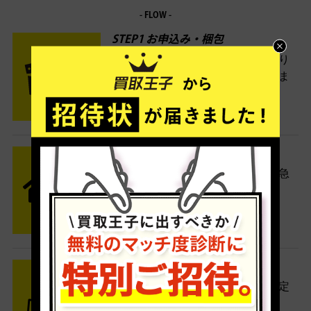
- FLOW -
STEP1 お申込み・梱包
ネットでお申込みしたら、箱に売り
たい商品をいろいろ詰めて梱包しま
す。
STEP2 発送
送料無料でご自宅から発送！佐川急
便がご自宅まで引き取りに伺いま
す。
STEP3 ご入金
査定結果はメールでお知らせ。査定
結果がOKなら金額をお支払い！