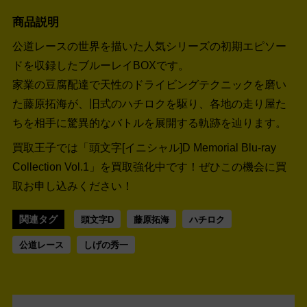
商品説明
公道レースの世界を描いた人気シリーズの初期エピソー
ドを収録したブルーレイBOXです。
家業の豆腐配達で天性のドライビングテクニックを磨い
た藤原拓海が、旧式のハチロクを駆り、各地の走り屋た
ちを相手に驚異的なバトルを展開する軌跡を辿ります。
買取王子では「頭文字[イニシャル]D Memorial Blu-ray
Collection Vol.1」を買取強化中です！
ぜひこの機会に買
取お申し込みください！
関連タグ
頭文字D
藤原拓海
ハチロク
公道レース
しげの秀一