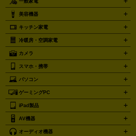
一般家電
ルイ・ヴィトン
エルメス
LOUIS VUITTON
HERMES
シャネル
グッチ
コーチ
CHANEL
GUCCI
COACH
美容機器
掃除機
アイロン
ミシン
電話機・FAX
電池・充電池
プラダ
フェリージ
ゴヤール
PRADA
Felisi
GOYARD
キッチン家電
ポーター
美顔器
脱毛器
家電買取の詳細はこちら
ヘアドライヤー
トゥミ
ヘアアイロン
EMS
フェ
PORTER
TUMI
イスケア
ボディケア
マッサージ機
電気シェーバー
電動
トリー バーチ
ロレックス
TORY BURCH
ROLEX
冷暖房・空調家電
オーブンレンジ・電子レンジ
炊飯器・精米機
ホットプレー
歯ブラシ
オメガ
アンテプリマ
OMEGA
ANTEPRIMA
ト・たこ焼き器
ホームベーカリー
電気圧力鍋
ミキサー・カ
カメラ
バレンシアガ
ストーブ
ファンヒーター
電気ヒーター
ふとん乾燥機
加
ッター
調理家電
BALENCIAGA
美容機器の詳細はこちら
ワインセラー
湿器、除湿器
空気清浄器
扇風機
サーキュレーター
ボッテガ・ヴェネタ
バーバリー
Bottega Veneta
BURBERRY
スマホ・携帯
ニコン
Canon
ソニー
富士フイルム
オリンパス
パナソニ
キッチン家電買取の
ブルガリ
カルティエ
BVLGARI
Cartier
ック
一眼レフカメラ
家電買取の詳細はこちら
コンパクトデジカメ（コンデジ）
ミラ
詳細はこちら
パソコン
ドルチェ＆ガッバーナ
フェンディ
Dolce&Gabbana
FENDI
iPhone
Xperia
Android
携帯電話
ポータブル充電器
スマ
ーレス一眼
一眼レフ レンズ各種
レンズフィルター
一脚・
ートフォンアクセサリー
三脚
ロエベ
ティファニー
Loewe
Tiffany&Co.
ゲーミングPC
ノートパソコン
デスクトップパソコン
Mac
パソコンパー
ツ
PCモニター
スマホ・携帯買取の詳細はこちら
パソコン周辺機器
電子ブックリーダー
プ
カメラ買取の詳細はこちら
ブランド品買取の詳細はこちら
iPad製品
デスクトップ
ノートパソコン
PCパーツ
周辺機器
リンター
AV機器
iPad
iPad Pro
ゲーミングPC買取の詳細はこちら
iPad Air
iPad mini
パソコン買取の詳細はこちら
オーディオ機器
ブルーレイ・DVDレコーダー
iPad製品買取の詳細はこちら
音楽プレイヤー
プロジェクタ