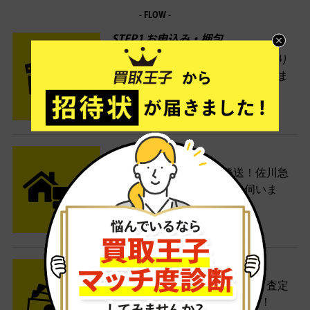
- FLOW -
STEP1 お申込み・梱包
ネットでお申込みしたら、箱に売り
たい商品をいろいろ詰めて梱包しま
す。
STEP2 発送
送料無料でご自宅から発送！佐川急
便がご自宅まで引き取りに伺いま
す。
STEP3 ご入金
査定結果はメールでお知らせ。査定
結果がOKなら金額をお支払い！