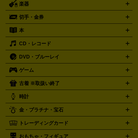
楽器
スピーカー
プリメインアンプ
レコードプレーヤー・ターンテ
デッキ
カラオケ機器
テレビ
ブルーレイ・DVDプレーヤ
ーブル
CDプレイヤー
イヤホン
真空管アンプ
オープンリ
ー
マイク
リモコン
ICレコーダー
記録メディア
映像用
切手・金券
ギター
ベース
アコギ
バイオリン
サックス
フルート
ールデッキ
ヘッドホン
チューナー
AVアンプ
MDプレーヤ
ケーブル
キーボード
アンプ
エフェクター
ー
イコライザー
DATデッキ
ホームシアター・サラウンドセ
本
切手シート
クオカード
テレホンカード
ANA（全日空）株
ット
ウーファー
AV機器買取の詳細はこちら
ワイヤレス・ポータブルスピーカー
スマー
主優待券
JCBギフトカード
楽器買取の詳細はこちら
はがき・年賀状
トスピーカー
交換針・カートリッジ
音響用ケーブル
記録媒
CD・レコード
漫画・コミック
小説
ビジネス書
医学書・教育書
哲学・
体
人文書
趣味・暮らし本
切手・金券買取の詳細はこちら
写真集・絵本
DVD・ブルーレイ
J-POP
アニメ・ゲーム
サウンドトラック
ロック
ハード
オーディオ買取の詳細はこちら
ロック・ヘヴィーメタル
本買取の詳細はこちら
ジャズ
クラシック
ソウル・R＆
ゲーム
映画
ドラマ
アニメ
ミュージックビデオ
アイドル
スポ
B
歌謡曲・演歌
洋楽
K-POP
ブルース・カントリー
ヒッ
ーツ
お笑い
ドキュメンタリー
舞台・ステージ
プホップ
ダンス・エレクトロニカ
フュージョン
ワール
古着 ※取扱い終了
ニンテンドー Switch2
ニンテンドー Switch
ド
ヒーリング・ニューエイジ
キッズ・ファミリー
日本の伝
スイッチ2
スイッチ
ニンテンドー 3DS
DVD買取の詳細はこちら
ニンテンドー DS
PS5
PS4
統芸能・芸能
カラオケ
スポーツ・カルチャー
プレステ5
時計
PS3
PS Vita
PSP
PS4 pro
PS2
プレステ4
プレステ3
古着買取の詳細はこちら
プレイステーション
PS VR
ゲームボーイ
ゲームボーイア
CD・レコード買取の詳細はこちら
金・プラチナ・宝石
ドバンス
ロレックス
Wii
Wii U
オメガ
ゲームキューブ
XBOX One
XBOX
ROLEX
OMEGA
One X
XBOX One S
XBOX 360
ファミコン
スーパーファ
タグホイヤー
カシオ
セイコー
TAG Heuer
SEIKO
CASIO
トレーディングカード
ゴールド
インゴット
コイン・金貨
メダル・記念品
ジュ
ミコン
ニンテンドー64
セガサターン
ドリームキャスト
G-SHOCK
パネライ
カルティエ
Gショック
Panerai
Cartier
エリー・宝石
シルバーアクセサリー
銀食器・カトラリー
PCエンジン
ネオジオ
メガドライブ
PCゲーム
ゲームパッ
おもちゃ・フィギュア
スウォッチ
ポケモンカード
遊戯王
センチュリー
ワンピースカード
デュエルマスター