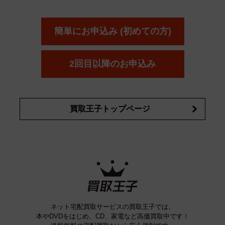
ーダー
カーオーディオ
エスト
エレガンス
エリクシ
ESTEE LAUDER
est
Elégance
ール
オッペン化粧品
オバジ
花王
カネ
ELIXIR
Obagi
Kao
ボウ
KANEBO
簡単にお申込み (初めての方)
コスメ・香水買取の
詳細はこちら
2回目以降のお申込み
買取王子トップページ
ネット宅配買取サービスの買取王子では、
本やDVDをはじめ、CD、家電など高価買取中です！