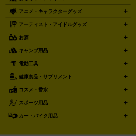
Swatch
CENTURY
ド
メモリーカード
アーケードスティック
レーシングコント
ズ
ホロライブ オフィシャルカードゲーム
サプライ品
未開
ローラー
ヘッドセット
amiibo
ニンテンドークラシックミニ
タイメックス
シチズン
プレゲ
TIMEX
CITIZEN
Breguet
アニメ・キャラクターグッズ
フィギュア
プラモデル
ミニカー
レトロトイ
エアガン・
封ボックス
金・プラチナ買取の詳細はこちら
未開封パック
その他カードゲーム
その他コレク
ファミコン
ニンテンドークラシックミニスーパーファミコン
ブルガリ
ダニエル・ウェリントン
BVLGARI
Daniel Wellington
モデルガン
ドール
鉄道模型
ションカード
メガドライブミニ
レトロフリーク
レトロゲーム互換機
アーティスト・アイドルグッズ
ディーゼル
アルマーニ
フェンディ
VTuberグッズ
缶バッジ
アクリルグッズ
ラバスト
タペス
Diesel
ARMANI
FENDI
トリー
抱き枕カバー
おもちゃ買取の詳細はこちら
一番くじ
ぬいぐるみ
トレーディングカード買取の詳細はこちら
フランクミュラー
グッチ
ゲーム買取の詳細はこちら
FRANCK MULLER
GUCCI
お酒
ライブDVD・Blu-ray
映像ソフト
アイドルCD
写真集
ペン
ハミルトン
ハリー･ウィンストン
Hamilton
Harry Winston
ライト
タオル
アニメ・キャラクターグッズ
Tシャツ
パーカー
はっぴ
生写真
ジャー
キャンプ用品
エルメス
ルミノックス
HERMES
LUMINOX
ウイスキー
ワイン
ブランデー
日本酒・焼酎
各種アルコ
ジ
アクリルキーホルダー
買取の詳細はこちら
トートバッグ
リュック
缶バッ
ール
ジ
ベースボールシャツ
うちわ
電動工具
テント・タープ
時計買取の詳細はこちら
寝袋・キャンプ寝具
ザック・リュック
発電
機
ナイフ
バーナー・バーベキューコンロ
お酒買取の詳細はこちら
ランタン・ライ
アーティスト・アイドルグッズ
健康食品・サプリメント
穴あけ・締付工具
切断工具
研磨工具
電動工具・充電工具
ト
クッカー・調理器具
キャンプテーブル・椅子
登山靴・ト
買取の詳細はこちら
レッキングシューズ
アウトドア用品
コスメ・香水
サントリー
アサヒ
MLM
サントリーウエルネス
カルピス
ハンディGPS、レインウエアなど
電動工具買取の詳細はこちら
スポーツ用品
SK-II
健康食品・サプリメント
シャネル
ドゥ・ラ・メール
キャンプ用品買取の詳細はこちら
エスケーツー
CHANEL
資生堂
買取の詳細はこちら
ポーラ
アディクション
DE LA MER
SHISEIDO
POLA
カー・バイク用品
ゴルフクラブ・ゴルフ用品
ドライバー
アイアンセット
フェ
アユーラ
アールエムケー
アルビ
ADDICTION
AYURA
RMK
アウェイウッド
ウェッジ
パター
ユーティリティ
テニス
オン
アンプリチュード
イヴ・サンローラ
ALBION
Amplitude
タイヤ
ブレーキパーツ
カーナビ
クラッチ
ドライブレコ
ラケット
バドミントンラケット
ン
イプサ
エスティローダー
YVES SAINT LAURENT
IPSA