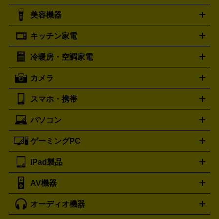
シャネル
グッチ
コーチ
CHANEL
GUCCI
COACH
美容機器
掃除機
アイロン
ミシン
電話機・FAX
電池・充電池
プラダ
フェリージ
ゴヤール
PRADA
Felisi
GOYARD
キッチン家電
ポーター
美顔器
脱毛器
家電買取の詳細はこちら
ヘアドライヤー
トゥミ
ヘアアイロン
EMS
フェ
PORTER
TUMI
イスケア
ボディケア
マッサージ機
電気シェーバー
電動
トリー バーチ
ロレックス
TORY BURCH
ROLEX
冷暖房・空調家電
オーブンレンジ・電子レンジ
炊飯器・精米機
ホットプレー
歯ブラシ
オメガ
アンテプリマ
OMEGA
ANTEPRIMA
ト・たこ焼き器
ホームベーカリー
電気圧力鍋
ミキサー・カ
カメラ
バレンシアガ
ストーブ
ファンヒーター
電気ヒーター
ふとん乾燥機
加
ッター
調理家電
BALENCIAGA
美容機器の詳細はこちら
ワインセラー
湿器、除湿器
空気清浄器
扇風機
サーキュレーター
ボッテガ・ヴェネタ
バーバリー
Bottega Veneta
BURBERRY
スマホ・携帯
ニコン
Canon
ソニー
富士フイルム
オリンパス
パナソニ
キッチン家電買取の
ブルガリ
カルティエ
BVLGARI
Cartier
ック
一眼レフカメラ
家電買取の詳細はこちら
コンパクトデジカメ（コンデジ）
ミラ
詳細はこちら
パソコン
ドルチェ＆ガッバーナ
フェンディ
Dolce&Gabbana
FENDI
iPhone
Xperia
Android
携帯電話
ポータブル充電器
スマ
ーレス一眼
一眼レフ レンズ各種
レンズフィルター
一脚・
ートフォンアクセサリー
三脚
ロエベ
ティファニー
Loewe
Tiffany&Co.
ゲーミングPC
ノートパソコン
デスクトップパソコン
Mac
パソコンパー
ツ
PCモニター
スマホ・携帯買取の詳細はこちら
パソコン周辺機器
電子ブックリーダー
プ
カメラ買取の詳細はこちら
ブランド品買取の詳細はこちら
iPad製品
デスクトップ
ノートパソコン
PCパーツ
周辺機器
リンター
AV機器
iPad
iPad Pro
ゲーミングPC買取の詳細はこちら
iPad Air
iPad mini
パソコン買取の詳細はこちら
オーディオ機器
ブルーレイ・DVDレコーダー
iPad製品買取の詳細はこちら
音楽プレイヤー
プロジェクタ
ー
ラジカセ
ラジオ
ミニコンポ・システムコンポ
ビデオ