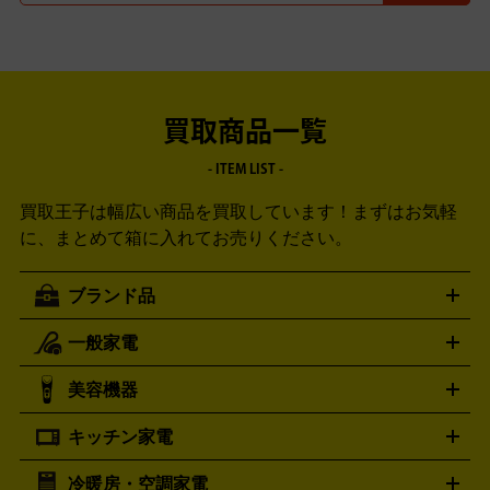
買取商品一覧
- ITEM LIST -
買取王子は幅広い商品を買取しています！
まずはお気軽
に、まとめて箱に入れてお売りください。
ブランド品
一般家電
ルイ・ヴィトン
エルメス
LOUIS VUITTON
HERMES
シャネル
グッチ
コーチ
CHANEL
GUCCI
COACH
美容機器
掃除機
アイロン
ミシン
電話機・FAX
電池・充電池
プラダ
フェリージ
ゴヤール
PRADA
Felisi
GOYARD
キッチン家電
ポーター
美顔器
脱毛器
家電買取の詳細はこちら
ヘアドライヤー
トゥミ
ヘアアイロン
EMS
フェ
PORTER
TUMI
イスケア
ボディケア
マッサージ機
電気シェーバー
電動
トリー バーチ
ロレックス
TORY BURCH
ROLEX
冷暖房・空調家電
オーブンレンジ・電子レンジ
炊飯器・精米機
ホットプレー