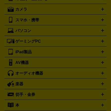
歯ブラシ
オメガ
アンテプリマ
OMEGA
ANTEPRIMA
ト・たこ焼き器
ホームベーカリー
電気圧力鍋
ミキサー・カ
カメラ
バレンシアガ
ストーブ
ファンヒーター
電気ヒーター
ふとん乾燥機
加
ッター
調理家電
BALENCIAGA
美容機器の詳細はこちら
ワインセラー
湿器、除湿器
空気清浄器
扇風機
サーキュレーター
ボッテガ・ヴェネタ
バーバリー
Bottega Veneta
BURBERRY
スマホ・携帯
ニコン
Canon
ソニー
富士フイルム
オリンパス
パナソニ
キッチン家電買取の
ブルガリ
カルティエ
BVLGARI
Cartier
ック
一眼レフカメラ
家電買取の詳細はこちら
コンパクトデジカメ（コンデジ）
ミラ
詳細はこちら
パソコン
ドルチェ＆ガッバーナ
フェンディ
Dolce&Gabbana
FENDI
iPhone
Xperia
Android
携帯電話
ポータブル充電器
スマ
ーレス一眼
一眼レフ レンズ各種
レンズフィルター
一脚・
ートフォンアクセサリー
三脚
ロエベ
ティファニー
Loewe
Tiffany&Co.
ゲーミングPC
ノートパソコン
デスクトップパソコン
Mac
パソコンパー
ツ
PCモニター
スマホ・携帯買取の詳細はこちら
パソコン周辺機器
電子ブックリーダー
プ
カメラ買取の詳細はこちら
ブランド品買取の詳細はこちら
iPad製品
デスクトップ
ノートパソコン
PCパーツ
周辺機器
リンター
AV機器
iPad
iPad Pro
ゲーミングPC買取の詳細はこちら
iPad Air
iPad mini
パソコン買取の詳細はこちら
オーディオ機器
ブルーレイ・DVDレコーダー
iPad製品買取の詳細はこちら
音楽プレイヤー
プロジェクタ
ー
ラジカセ
ラジオ
ミニコンポ・システムコンポ
ビデオ
楽器
スピーカー
プリメインアンプ
レコードプレーヤー・ターンテ
デッキ
カラオケ機器
テレビ
ブルーレイ・DVDプレーヤ
ーブル
CDプレイヤー
イヤホン
真空管アンプ
オープンリ
ー
マイク
リモコン
ICレコーダー
記録メディア
映像用
切手・金券
ギター
ベース
アコギ
バイオリン
サックス
フルート
ールデッキ
ヘッドホン
チューナー
AVアンプ
MDプレーヤ
ケーブル
キーボード
アンプ
エフェクター
ー
イコライザー
DATデッキ
ホームシアター・サラウンドセ
本
切手シート
クオカード
テレホンカード
ANA（全日空）株
ット
ウーファー
AV機器買取の詳細はこちら
ワイヤレス・ポータブルスピーカー
スマー