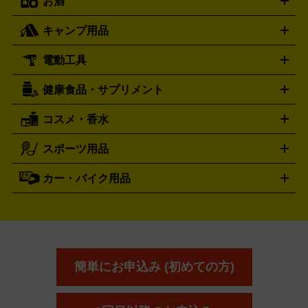
お酒
ライブDVD・Blu-ray
映像ソフト
アイドルCD
写真集
ペン
ハミルトン
ハリー･ウィンストン
Hamilton
Harry Winston
ライト
タオル
アニメ・キャラクターグッズ
Tシャツ
パーカー
はっぴ
生写真
ジャー
キャンプ用品
エルメス
ルミノックス
HERMES
LUMINOX
ウイスキー
ワイン
ブランデー
日本酒・焼酎
各種アルコ
ジ
アクリルキーホルダー
買取の詳細はこちら
トートバッグ
リュック
缶バッ
ール
ジ
ベースボールシャツ
うちわ
電動工具
テント・タープ
時計買取の詳細はこちら
寝袋・キャンプ寝具
ザック・リュック
発電
機
ナイフ
バーナー・バーベキューコンロ
お酒買取の詳細はこちら
ランタン・ライ
アーティスト・アイドルグッズ
健康食品・サプリメント
穴あけ・締付工具
切断工具
研磨工具
電動工具・充電工具
ト
クッカー・調理器具
キャンプテーブル・椅子
登山靴・ト
買取の詳細はこちら
レッキングシューズ
アウトドア用品
コスメ・香水
サントリー
アサヒ
MLM
サントリーウエルネス
カルピス
ハンディGPS、レインウエアなど
電動工具買取の詳細はこちら
スポーツ用品
SK-II
健康食品・サプリメント
シャネル
ドゥ・ラ・メール
キャンプ用品買取の詳細はこちら
エスケーツー
CHANEL
資生堂
買取の詳細はこちら
ポーラ
アディクション
DE LA MER
SHISEIDO
POLA
カー・バイク用品
ゴルフクラブ・ゴルフ用品
ドライバー
アイアンセット
フェ
アユーラ
アールエムケー
アルビ
ADDICTION
AYURA
RMK
アウェイウッド
ウェッジ
パター
ユーティリティ
テニス
オン
アンプリチュード
イヴ・サンローラ
ALBION
Amplitude
タイヤ
ブレーキパーツ
カーナビ
クラッチ
ドライブレコ
ラケット
バドミントンラケット
ン
イプサ
エスティローダー
YVES SAINT LAURENT
IPSA
ーダー
カーオーディオ
エスト
エレガンス
エリクシ
ESTEE LAUDER
est
Elégance
ール
オッペン化粧品
オバジ
花王
カネ
ELIXIR
Obagi
Kao
ボウ
KANEBO
簡単にお申込み (初めての方)
コスメ・香水買取の
詳細はこちら