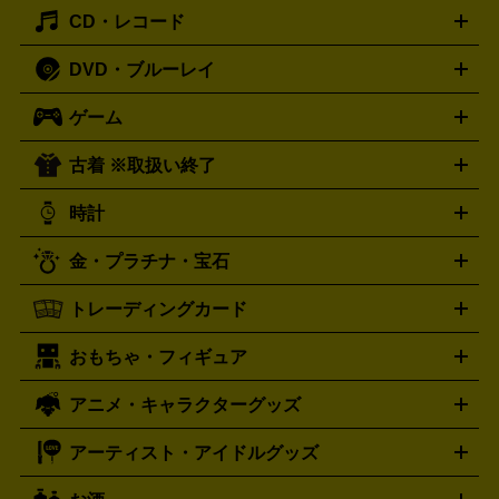
主優待券
JCBギフトカード
楽器買取の詳細はこちら
はがき・年賀状
トスピーカー
交換針・カートリッジ
音響用ケーブル
記録媒
CD・レコード
漫画・コミック
小説
ビジネス書
医学書・教育書
哲学・
体
人文書
趣味・暮らし本
切手・金券買取の詳細はこちら
写真集・絵本
DVD・ブルーレイ
J-POP
アニメ・ゲーム
サウンドトラック
ロック
ハード
オーディオ買取の詳細はこちら
ロック・ヘヴィーメタル
本買取の詳細はこちら
ジャズ
クラシック
ソウル・R＆
ゲーム
映画
ドラマ
アニメ
ミュージックビデオ
アイドル
スポ
B
歌謡曲・演歌
洋楽
K-POP
ブルース・カントリー
ヒッ
ーツ
お笑い
ドキュメンタリー
舞台・ステージ
プホップ
ダンス・エレクトロニカ
フュージョン
ワール
古着 ※取扱い終了
ニンテンドー Switch2
ニンテンドー Switch
ド
ヒーリング・ニューエイジ
キッズ・ファミリー
日本の伝
スイッチ2
スイッチ
ニンテンドー 3DS
DVD買取の詳細はこちら
ニンテンドー DS
PS5
PS4
統芸能・芸能
カラオケ
スポーツ・カルチャー
プレステ5
時計
PS3
PS Vita
PSP
PS4 pro
PS2
プレステ4
プレステ3
古着買取の詳細はこちら
プレイステーション
PS VR
ゲームボーイ
ゲームボーイア
CD・レコード買取の詳細はこちら
金・プラチナ・宝石
ドバンス
ロレックス
Wii
Wii U
オメガ
ゲームキューブ
XBOX One
XBOX
ROLEX
OMEGA
One X
XBOX One S
XBOX 360
ファミコン
スーパーファ
タグホイヤー
カシオ
セイコー
TAG Heuer
SEIKO
CASIO
トレーディングカード
ゴールド
インゴット
コイン・金貨
メダル・記念品
ジュ
ミコン
ニンテンドー64
セガサターン
ドリームキャスト
G-SHOCK
パネライ
カルティエ
Gショック
Panerai
Cartier
エリー・宝石
シルバーアクセサリー
銀食器・カトラリー
PCエンジン
ネオジオ
メガドライブ
PCゲーム
ゲームパッ
おもちゃ・フィギュア
スウォッチ
ポケモンカード
遊戯王
センチュリー
ワンピースカード
デュエルマスター
Swatch
CENTURY
ド
メモリーカード
アーケードスティック
レーシングコント
ズ
ホロライブ オフィシャルカードゲーム
サプライ品
未開
ローラー
ヘッドセット
amiibo
ニンテンドークラシックミニ
タイメックス
シチズン
プレゲ
TIMEX
CITIZEN
Breguet
アニメ・キャラクターグッズ
フィギュア
プラモデル
ミニカー
レトロトイ
エアガン・
封ボックス
金・プラチナ買取の詳細はこちら
未開封パック
その他カードゲーム
その他コレク
ファミコン
ニンテンドークラシックミニスーパーファミコン
ブルガリ
ダニエル・ウェリントン
BVLGARI
Daniel Wellington
モデルガン
ドール
鉄道模型
ションカード
メガドライブミニ
レトロフリーク
レトロゲーム互換機
アーティスト・アイドルグッズ
ディーゼル
アルマーニ
フェンディ
VTuberグッズ
缶バッジ
アクリルグッズ
ラバスト
タペス
Diesel
ARMANI
FENDI
トリー
抱き枕カバー
おもちゃ買取の詳細はこちら
一番くじ
ぬいぐるみ
トレーディングカード買取の詳細はこちら
フランクミュラー
グッチ
ゲーム買取の詳細はこちら
FRANCK MULLER
GUCCI