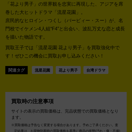
「花より男子」の世界観を忠実に再現した、アジアを席
巻した大ヒットドラマ「流星花園」。
庶民的なヒロイン・つくし（バービィー・スー）が、名
門校でイケメン4人組“F4”と出会い、波乱万丈な恋と成長
を描いた物語です。
買取王子では「流星花園 花より男子」を買取強化中で
す！
ぜひこの機会に買取お申し込みください！
関連タグ
流星花園
花より男子
台湾ドラマ
買取時の注意事項
サイトの表示の買取価格は、完品状態での買取価格となり
ます。
買取価格は予告なく変更する場合があります。予めご了承ください。
査
定結果は、お荷物到着時の買取価格を基準に商品の状態(汚れ・傷・不備)