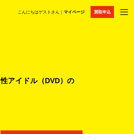
こんにちはゲストさん｜
マイページ
買取申込
法人買取
コラム
マイページ
採用情報
通販サイト
 男性アイドル（DVD）の