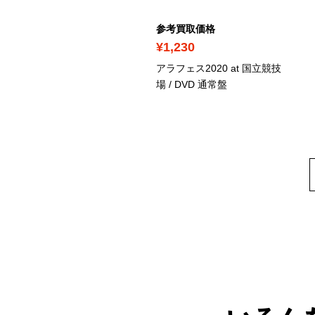
考買取価格
参考買取価格
2,240
¥1,230
y! Say! JUMP LIVE
アラフェス2020 at 国立競技
UR 2024-2025 H+
/ DVD
場
/ DVD 通常盤
回生産限定盤