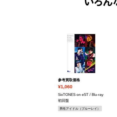
いろん
考買取価格
参考買取価格
1,320
¥1,060
人伝
/ Blu-ray
SixTONES on eST
/ Blu-ray
初回盤
国映画
男性アイドル（ブルーレイ）