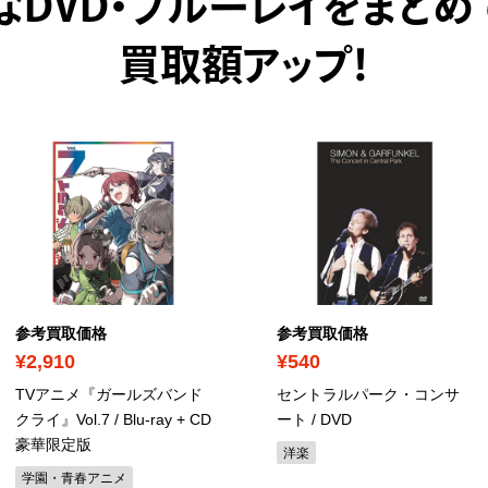
なDVD・ブルーレイをまとめ
買取額アップ！
参考買取価格
参考買取価格
¥2,910
¥540
TVアニメ『ガールズバンド
セントラルパーク・コンサ
クライ』Vol.7
/ Blu-ray + CD
ート
/ DVD
豪華限定版
洋楽
学園・青春アニメ