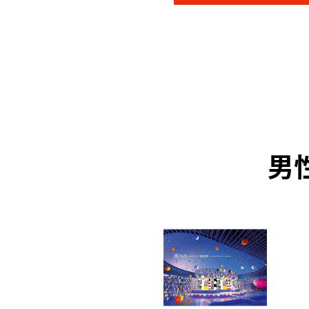
男
ICK UP