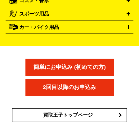
コスメ・香水
サントリー
アサヒ
MLM
サントリーウエルネス
カルピス
ハンディGPS、レインウエアなど
電動工具買取の詳細はこちら
スポーツ用品
SK-II
健康食品・サプリメント
シャネル
ドゥ・ラ・メール
キャンプ用品買取の詳細はこちら
エスケーツー
CHANEL
資生堂
買取の詳細はこちら
ポーラ
アディクション
DE LA MER
SHISEIDO
POLA
カー・バイク用品
ゴルフクラブ・ゴルフ用品
ドライバー
アイアンセット
フェ
アユーラ
アールエムケー
アルビ
ADDICTION
AYURA
RMK
アウェイウッド
ウェッジ
パター
ユーティリティ
テニス
オン
アンプリチュード
イヴ・サンローラ
ALBION
Amplitude
タイヤ
ブレーキパーツ
カーナビ
クラッチ
ドライブレコ
ラケット
バドミントンラケット
ン
イプサ
エスティローダー
YVES SAINT LAURENT
IPSA
ーダー
カーオーディオ
エスト
エレガンス
エリクシ
ESTEE LAUDER
est
Elégance
ール
オッペン化粧品
オバジ
花王
カネ
ELIXIR
Obagi
Kao
ボウ
KANEBO
簡単にお申込み (初めての方)
コスメ・香水買取の
詳細はこちら
2回目以降のお申込み
買取王子トップページ