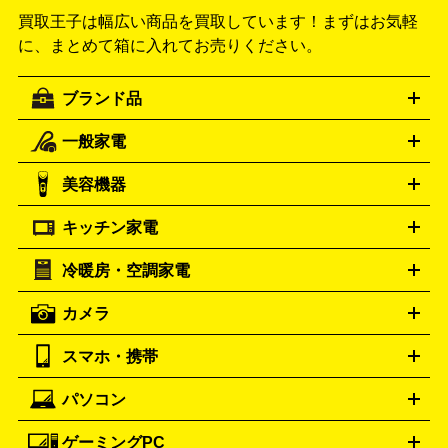
買取王子は幅広い商品を買取しています！
まずはお気軽
に、まとめて箱に入れてお売りください。
ブランド品
一般家電
ルイ・ヴィトン
エルメス
LOUIS VUITTON
HERMES
シャネル
グッチ
コーチ
CHANEL
GUCCI
COACH
美容機器
掃除機
アイロン
ミシン
電話機・FAX
電池・充電池
プラダ
フェリージ
ゴヤール
PRADA
Felisi
GOYARD
キッチン家電
ポーター
美顔器
脱毛器
家電買取の詳細はこちら
ヘアドライヤー
トゥミ
ヘアアイロン
EMS
フェ
PORTER
TUMI
イスケア
ボディケア
マッサージ機
電気シェーバー
電動
トリー バーチ
ロレックス
TORY BURCH
ROLEX
冷暖房・空調家電
オーブンレンジ・電子レンジ
炊飯器・精米機
ホットプレー
歯ブラシ
オメガ
アンテプリマ
OMEGA
ANTEPRIMA
ト・たこ焼き器
ホームベーカリー
電気圧力鍋
ミキサー・カ
カメラ
バレンシアガ
ストーブ
ファンヒーター
電気ヒーター
ふとん乾燥機
加
ッター
調理家電
BALENCIAGA
美容機器の詳細はこちら
ワインセラー
湿器、除湿器
空気清浄器
扇風機
サーキュレーター
ボッテガ・ヴェネタ
バーバリー
Bottega Veneta
BURBERRY
スマホ・携帯
ニコン
Canon
ソニー
富士フイルム
オリンパス
パナソニ
キッチン家電買取の
ブルガリ
カルティエ
BVLGARI
Cartier
ック
一眼レフカメラ
家電買取の詳細はこちら
コンパクトデジカメ（コンデジ）
ミラ
詳細はこちら
パソコン
ドルチェ＆ガッバーナ
フェンディ
Dolce&Gabbana
FENDI
iPhone
Xperia
Android
携帯電話
ポータブル充電器
スマ
ーレス一眼
一眼レフ レンズ各種
レンズフィルター
一脚・
ートフォンアクセサリー
三脚
ロエベ
ティファニー
Loewe
Tiffany&Co.
ゲーミングPC
ノートパソコン
デスクトップパソコン
Mac
パソコンパー