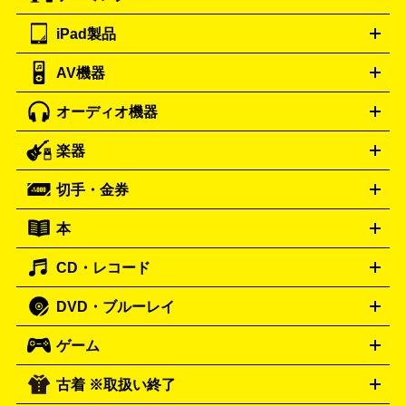
ツ
PCモニター
スマホ・携帯買取の詳細はこちら
パソコン周辺機器
電子ブックリーダー
プ
カメラ買取の詳細はこちら
ブランド品買取の詳細はこちら
iPad製品
デスクトップ
ノートパソコン
PCパーツ
周辺機器
リンター
AV機器
iPad
iPad Pro
ゲーミングPC買取の詳細はこちら
iPad Air
iPad mini
パソコン買取の詳細はこちら
オーディオ機器
ブルーレイ・DVDレコーダー
iPad製品買取の詳細はこちら
音楽プレイヤー
プロジェクタ
ー
ラジカセ
ラジオ
ミニコンポ・システムコンポ
ビデオ
楽器
スピーカー
プリメインアンプ
レコードプレーヤー・ターンテ
デッキ
カラオケ機器
テレビ
ブルーレイ・DVDプレーヤ
ーブル
CDプレイヤー
イヤホン
真空管アンプ
オープンリ
ー
マイク
リモコン
ICレコーダー
記録メディア
映像用
切手・金券
ギター
ベース
アコギ
バイオリン
サックス
フルート
ールデッキ
ヘッドホン
チューナー
AVアンプ
MDプレーヤ
ケーブル
キーボード
アンプ
エフェクター
ー
イコライザー
DATデッキ
ホームシアター・サラウンドセ
本
切手シート
クオカード
テレホンカード
ANA（全日空）株
ット
ウーファー
AV機器買取の詳細はこちら
ワイヤレス・ポータブルスピーカー
スマー
主優待券
JCBギフトカード
楽器買取の詳細はこちら
はがき・年賀状
トスピーカー
交換針・カートリッジ
音響用ケーブル
記録媒
CD・レコード
漫画・コミック
小説
ビジネス書
医学書・教育書
哲学・
体
人文書
趣味・暮らし本
切手・金券買取の詳細はこちら
写真集・絵本
DVD・ブルーレイ
J-POP
アニメ・ゲーム
サウンドトラック
ロック
ハード
オーディオ買取の詳細はこちら
ロック・ヘヴィーメタル
本買取の詳細はこちら
ジャズ
クラシック
ソウル・R＆
ゲーム
映画
ドラマ
アニメ
ミュージックビデオ
アイドル
スポ
B
歌謡曲・演歌
洋楽
K-POP
ブルース・カントリー
ヒッ
ーツ
お笑い
ドキュメンタリー
舞台・ステージ
プホップ
ダンス・エレクトロニカ
フュージョン
ワール
古着 ※取扱い終了
ニンテンドー Switch2
ニンテンドー Switch
ド
ヒーリング・ニューエイジ
キッズ・ファミリー
日本の伝
スイッチ2
スイッチ