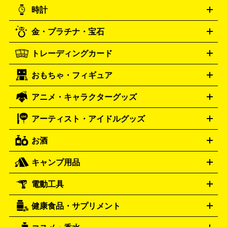
ニンテンドー 3DS
DVD買取の詳細はこちら
ニンテンドー DS
PS5
PS4
統芸能・芸能
カラオケ
スポーツ・カルチャー
プレステ5
時計
PS3
PS Vita
PSP
PS4 pro
PS2
プレステ4
プレステ3
古着買取の詳細はこちら
プレイステーション
PS VR
ゲームボーイ
ゲームボーイア
CD・レコード買取の詳細はこちら
金・プラチナ・宝石
ドバンス
ロレックス
Wii
Wii U
オメガ
ゲームキューブ
XBOX One
XBOX
ROLEX
OMEGA
One X
XBOX One S
XBOX 360
ファミコン
スーパーファ
タグホイヤー
カシオ
セイコー
TAG Heuer
SEIKO
CASIO
トレーディングカード
ゴールド
インゴット
コイン・金貨
メダル・記念品
ジュ
ミコン
ニンテンドー64
セガサターン
ドリームキャスト
G-SHOCK
パネライ
カルティエ
Gショック
Panerai
Cartier
エリー・宝石
シルバーアクセサリー
銀食器・カトラリー
PCエンジン
ネオジオ
メガドライブ
PCゲーム
ゲームパッ
おもちゃ・フィギュア
スウォッチ
ポケモンカード
遊戯王
センチュリー
ワンピースカード
デュエルマスター
Swatch
CENTURY
ド
メモリーカード
アーケードスティック
レーシングコント
ズ
ホロライブ オフィシャルカードゲーム
サプライ品
未開
ローラー
ヘッドセット
amiibo
ニンテンドークラシックミニ
タイメックス
シチズン
プレゲ
TIMEX
CITIZEN
Breguet
アニメ・キャラクターグッズ
フィギュア
プラモデル
ミニカー
レトロトイ
エアガン・
封ボックス
金・プラチナ買取の詳細はこちら
未開封パック
その他カードゲーム
その他コレク
ファミコン
ニンテンドークラシックミニスーパーファミコン
ブルガリ
ダニエル・ウェリントン
BVLGARI
Daniel Wellington
モデルガン
ドール
鉄道模型
ションカード
メガドライブミニ
レトロフリーク
レトロゲーム互換機
アーティスト・アイドルグッズ
ディーゼル
アルマーニ
フェンディ
VTuberグッズ
缶バッジ
アクリルグッズ
ラバスト
タペス
Diesel
ARMANI
FENDI
トリー
抱き枕カバー
おもちゃ買取の詳細はこちら
一番くじ
ぬいぐるみ
トレーディングカード買取の詳細はこちら
フランクミュラー
グッチ
ゲーム買取の詳細はこちら
FRANCK MULLER
GUCCI
お酒
ライブDVD・Blu-ray
映像ソフト
アイドルCD
写真集
ペン
ハミルトン
ハリー･ウィンストン
Hamilton
Harry Winston
ライト
タオル
アニメ・キャラクターグッズ
Tシャツ
パーカー
はっぴ
生写真
ジャー
キャンプ用品
エルメス
ルミノックス
HERMES
LUMINOX
ウイスキー
ワイン
ブランデー
日本酒・焼酎
各種アルコ
ジ
アクリルキーホルダー
買取の詳細はこちら
トートバッグ
リュック
缶バッ
ール
ジ
ベースボールシャツ
うちわ
電動工具
テント・タープ
時計買取の詳細はこちら
寝袋・キャンプ寝具
ザック・リュック
発電
機
ナイフ
バーナー・バーベキューコンロ
お酒買取の詳細はこちら
ランタン・ライ
アーティスト・アイドルグッズ
健康食品・サプリメント
穴あけ・締付工具
切断工具
研磨工具
電動工具・充電工具
ト
クッカー・調理器具
キャンプテーブル・椅子
登山靴・ト
買取の詳細はこちら
レッキングシューズ
アウトドア用品