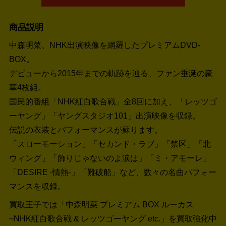
商品説明
中森明菜、NHK出演映像を網羅したプレミアムDVD-
BOX。
デビューから2015年までの軌跡を辿る、ファン垂涎の豪
華4枚組。
国民的番組「NHK紅白歌合戦」全8回に加え、「レッツゴ
ーヤング」「ヤングスタジオ101」出演映像を収録。
伝説の衣装とパフォーマンスが蘇ります。
「スローモーション」「セカンド・ラブ」「禁区」「北
ウィング」「飾りじゃないのよ涙は」「ミ・アモーレ」
「DESIRE -情熱-」「難破船」など、数々の名曲パフォー
マンスを収録。
買取王子では「中森明菜 プレミアム BOX ルーカス
~NHK紅白歌合戦 & レッツゴーヤング etc.」を買取強化中