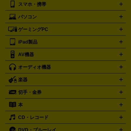
ボッテガ・ヴェネタ
バーバリー
Bottega Veneta
BURBERRY
スマホ・携帯
ニコン
Canon
ソニー
富士フイルム
オリンパス
パナソニ
キッチン家電買取の
ブルガリ
カルティエ
BVLGARI
Cartier
ック
一眼レフカメラ
家電買取の詳細はこちら
コンパクトデジカメ（コンデジ）
ミラ
詳細はこちら
パソコン
ドルチェ＆ガッバーナ
フェンディ
Dolce&Gabbana
FENDI
iPhone
Xperia
Android
携帯電話
ポータブル充電器
スマ
ーレス一眼
一眼レフ レンズ各種
レンズフィルター
一脚・
ートフォンアクセサリー
三脚
ロエベ
ティファニー
Loewe
Tiffany&Co.
ゲーミングPC
ノートパソコン
デスクトップパソコン
Mac
パソコンパー
ツ
PCモニター
スマホ・携帯買取の詳細はこちら
パソコン周辺機器
電子ブックリーダー
プ
カメラ買取の詳細はこちら
ブランド品買取の詳細はこちら
iPad製品
デスクトップ
ノートパソコン
PCパーツ
周辺機器
リンター
AV機器
iPad
iPad Pro
ゲーミングPC買取の詳細はこちら
iPad Air
iPad mini
パソコン買取の詳細はこちら
オーディオ機器
ブルーレイ・DVDレコーダー
iPad製品買取の詳細はこちら
音楽プレイヤー
プロジェクタ
ー
ラジカセ
ラジオ
ミニコンポ・システムコンポ
ビデオ
楽器
スピーカー
プリメインアンプ
レコードプレーヤー・ターンテ
デッキ
カラオケ機器
テレビ
ブルーレイ・DVDプレーヤ
ーブル
CDプレイヤー
イヤホン
真空管アンプ
オープンリ
ー
マイク
リモコン
ICレコーダー
記録メディア
映像用
切手・金券
ギター
ベース
アコギ
バイオリン
サックス
フルート
ールデッキ
ヘッドホン
チューナー
AVアンプ
MDプレーヤ
ケーブル
キーボード
アンプ
エフェクター
ー
イコライザー
DATデッキ
ホームシアター・サラウンドセ
本
切手シート
クオカード
テレホンカード
ANA（全日空）株
ット
ウーファー
AV機器買取の詳細はこちら
ワイヤレス・ポータブルスピーカー
スマー
主優待券
JCBギフトカード
楽器買取の詳細はこちら
はがき・年賀状
トスピーカー
交換針・カートリッジ
音響用ケーブル
記録媒
CD・レコード
漫画・コミック
小説
ビジネス書
医学書・教育書
哲学・
体
人文書
趣味・暮らし本
切手・金券買取の詳細はこちら
写真集・絵本
DVD・ブルーレイ