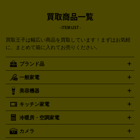
買取商品一覧
- ITEM LIST -
買取王子は幅広い商品を買取しています！
まずはお気軽
に、まとめて箱に入れてお売りください。
ブランド品
一般家電
ルイ・ヴィトン
エルメス
LOUIS VUITTON
HERMES
シャネル
グッチ
コーチ
CHANEL
GUCCI
COACH
美容機器
掃除機
アイロン
ミシン
電話機・FAX
電池・充電池
プラダ
フェリージ
ゴヤール
PRADA
Felisi
GOYARD
キッチン家電
ポーター
美顔器
脱毛器
家電買取の詳細はこちら
ヘアドライヤー
トゥミ
ヘアアイロン
EMS
フェ
PORTER
TUMI
イスケア
ボディケア
マッサージ機
電気シェーバー
電動
トリー バーチ
ロレックス
TORY BURCH
ROLEX
冷暖房・空調家電
オーブンレンジ・電子レンジ
炊飯器・精米機
ホットプレー
歯ブラシ
オメガ
アンテプリマ
OMEGA
ANTEPRIMA
ト・たこ焼き器
ホームベーカリー
電気圧力鍋
ミキサー・カ
カメラ
バレンシアガ
ストーブ
ファンヒーター
電気ヒーター
ふとん乾燥機
加
ッター
調理家電
BALENCIAGA
美容機器の詳細はこちら
ワインセラー
湿器、除湿器
空気清浄器
扇風機
サーキュレーター