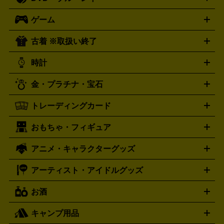
J-POP
アニメ・ゲーム
サウンドトラック
ロック
ハード
オーディオ買取の詳細はこちら
ロック・ヘヴィーメタル
本買取の詳細はこちら
ジャズ
クラシック
ソウル・R＆
ゲーム
映画
ドラマ
アニメ
ミュージックビデオ
アイドル
スポ
B
歌謡曲・演歌
洋楽
K-POP
ブルース・カントリー
ヒッ
ーツ
お笑い
ドキュメンタリー
舞台・ステージ
プホップ
ダンス・エレクトロニカ
フュージョン
ワール
古着 ※取扱い終了
ニンテンドー Switch2
ニンテンドー Switch
ド
ヒーリング・ニューエイジ
キッズ・ファミリー
日本の伝
スイッチ2
スイッチ
ニンテンドー 3DS
DVD買取の詳細はこちら
ニンテンドー DS
PS5
PS4
統芸能・芸能
カラオケ
スポーツ・カルチャー
プレステ5
時計
PS3
PS Vita
PSP
PS4 pro
PS2
プレステ4
プレステ3
古着買取の詳細はこちら
プレイステーション
PS VR
ゲームボーイ
ゲームボーイア
CD・レコード買取の詳細はこちら
金・プラチナ・宝石
ドバンス
ロレックス
Wii
Wii U
オメガ
ゲームキューブ
XBOX One
XBOX
ROLEX
OMEGA
One X
XBOX One S
XBOX 360
ファミコン
スーパーファ
タグホイヤー
カシオ
セイコー
TAG Heuer
SEIKO
CASIO
トレーディングカード
ゴールド
インゴット
コイン・金貨
メダル・記念品
ジュ
ミコン
ニンテンドー64
セガサターン
ドリームキャスト
G-SHOCK
パネライ
カルティエ
Gショック
Panerai
Cartier
エリー・宝石
シルバーアクセサリー
銀食器・カトラリー
PCエンジン
ネオジオ
メガドライブ
PCゲーム
ゲームパッ
おもちゃ・フィギュア
スウォッチ
ポケモンカード
遊戯王
センチュリー
ワンピースカード
デュエルマスター
Swatch
CENTURY
ド
メモリーカード
アーケードスティック
レーシングコント
ズ
ホロライブ オフィシャルカードゲーム
サプライ品
未開
ローラー
ヘッドセット
amiibo
ニンテンドークラシックミニ
タイメックス
シチズン
プレゲ
TIMEX
CITIZEN
Breguet
アニメ・キャラクターグッズ
フィギュア
プラモデル
ミニカー
レトロトイ
エアガン・
封ボックス
金・プラチナ買取の詳細はこちら
未開封パック
その他カードゲーム
その他コレク
ファミコン
ニンテンドークラシックミニスーパーファミコン
ブルガリ
ダニエル・ウェリントン
BVLGARI
Daniel Wellington
モデルガン
ドール
鉄道模型
ションカード
メガドライブミニ
レトロフリーク
レトロゲーム互換機
アーティスト・アイドルグッズ
ディーゼル
アルマーニ
フェンディ
VTuberグッズ
缶バッジ
アクリルグッズ
ラバスト
タペス
Diesel
ARMANI
FENDI
トリー
抱き枕カバー
おもちゃ買取の詳細はこちら
一番くじ
ぬいぐるみ
トレーディングカード買取の詳細はこちら
フランクミュラー
グッチ
ゲーム買取の詳細はこちら
FRANCK MULLER
GUCCI
お酒
ライブDVD・Blu-ray
映像ソフト
アイドルCD
写真集
ペン
ハミルトン
ハリー･ウィンストン
Hamilton
Harry Winston
ライト
タオル
アニメ・キャラクターグッズ
Tシャツ
パーカー
はっぴ
生写真
ジャー
キャンプ用品
エルメス
ルミノックス
HERMES
LUMINOX
ウイスキー
ワイン
ブランデー
日本酒・焼酎
各種アルコ
ジ
アクリルキーホルダー
買取の詳細はこちら
トートバッグ
リュック
缶バッ