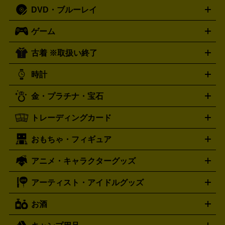
人文書
趣味・暮らし本
切手・金券買取の詳細はこちら
写真集・絵本
DVD・ブルーレイ
J-POP
アニメ・ゲーム
サウンドトラック
ロック
ハード
オーディオ買取の詳細はこちら
ロック・ヘヴィーメタル
本買取の詳細はこちら
ジャズ
クラシック
ソウル・R＆
ゲーム
映画
ドラマ
アニメ
ミュージックビデオ
アイドル
スポ
B
歌謡曲・演歌
洋楽
K-POP
ブルース・カントリー
ヒッ
ーツ
お笑い
ドキュメンタリー
舞台・ステージ
プホップ
ダンス・エレクトロニカ
フュージョン
ワール
古着 ※取扱い終了
ニンテンドー Switch2
ニンテンドー Switch
ド
ヒーリング・ニューエイジ
キッズ・ファミリー
日本の伝
スイッチ2
スイッチ
ニンテンドー 3DS
DVD買取の詳細はこちら
ニンテンドー DS
PS5
PS4
統芸能・芸能
カラオケ
スポーツ・カルチャー
プレステ5
時計
PS3
PS Vita
PSP
PS4 pro
PS2
プレステ4
プレステ3
古着買取の詳細はこちら
プレイステーション
PS VR
ゲームボーイ
ゲームボーイア
CD・レコード買取の詳細はこちら
金・プラチナ・宝石
ドバンス
ロレックス
Wii
Wii U
オメガ
ゲームキューブ
XBOX One
XBOX
ROLEX
OMEGA
One X
XBOX One S
XBOX 360
ファミコン
スーパーファ
タグホイヤー
カシオ
セイコー
TAG Heuer
SEIKO
CASIO
トレーディングカード
ゴールド
インゴット
コイン・金貨
メダル・記念品
ジュ
ミコン
ニンテンドー64
セガサターン
ドリームキャスト
G-SHOCK
パネライ
カルティエ
Gショック
Panerai
Cartier
エリー・宝石
シルバーアクセサリー
銀食器・カトラリー
PCエンジン
ネオジオ
メガドライブ
PCゲーム
ゲームパッ
おもちゃ・フィギュア
スウォッチ
ポケモンカード
遊戯王
センチュリー
ワンピースカード
デュエルマスター
Swatch
CENTURY
ド
メモリーカード
アーケードスティック
レーシングコント
ズ
ホロライブ オフィシャルカードゲーム
サプライ品
未開
ローラー
ヘッドセット
amiibo
ニンテンドークラシックミニ
タイメックス
シチズン
プレゲ
TIMEX
CITIZEN
Breguet
アニメ・キャラクターグッズ
フィギュア
プラモデル
ミニカー
レトロトイ
エアガン・
封ボックス
金・プラチナ買取の詳細はこちら
未開封パック
その他カードゲーム
その他コレク
ファミコン
ニンテンドークラシックミニスーパーファミコン
ブルガリ
ダニエル・ウェリントン
BVLGARI
Daniel Wellington
モデルガン
ドール
鉄道模型
ションカード
メガドライブミニ
レトロフリーク
レトロゲーム互換機
アーティスト・アイドルグッズ
ディーゼル
アルマーニ
フェンディ
VTuberグッズ
缶バッジ
アクリルグッズ
ラバスト
タペス
Diesel
ARMANI
FENDI
トリー
抱き枕カバー
おもちゃ買取の詳細はこちら
一番くじ
ぬいぐるみ
トレーディングカード買取の詳細はこちら
フランクミュラー
グッチ
ゲーム買取の詳細はこちら
FRANCK MULLER
GUCCI
お酒
ライブDVD・Blu-ray
映像ソフト
アイドルCD
写真集
ペン
ハミルトン
ハリー･ウィンストン
Hamilton
Harry Winston
ライト
タオル
アニメ・キャラクターグッズ
Tシャツ
パーカー
はっぴ
生写真
ジャー