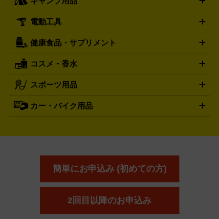
キャンプ用品
エルメス
ルミノックス
HERMES
LUMINOX
ウイスキー
ワイン
ブランデー
日本酒・焼酎
各種アルコ
ジ
アクリルキーホルダー
買取の詳細はこちら
トートバッグ
リュック
缶バッ
ール
ジ
ベースボールシャツ
うちわ
電動工具
テント・タープ
時計買取の詳細はこちら
寝袋・キャンプ寝具
ザック・リュック
発電
機
ナイフ
バーナー・バーベキューコンロ
お酒買取の詳細はこちら
ランタン・ライ
アーティスト・アイドルグッズ
健康食品・サプリメント
穴あけ・締付工具
切断工具
研磨工具
電動工具・充電工具
ト
クッカー・調理器具
キャンプテーブル・椅子
登山靴・ト
買取の詳細はこちら
レッキングシューズ
アウトドア用品
コスメ・香水
サントリー
アサヒ
MLM
サントリーウエルネス
カルピス
ハンディGPS、レインウエアなど
電動工具買取の詳細はこちら
スポーツ用品
SK-II
健康食品・サプリメント
シャネル
ドゥ・ラ・メール
キャンプ用品買取の詳細はこちら
エスケーツー
CHANEL
資生堂
買取の詳細はこちら
ポーラ
アディクション
DE LA MER
SHISEIDO
POLA
カー・バイク用品
ゴルフクラブ・ゴルフ用品
ドライバー
アイアンセット
フェ
アユーラ
アールエムケー
アルビ
ADDICTION
AYURA
RMK
アウェイウッド
ウェッジ
パター
ユーティリティ
テニス
オン
アンプリチュード
イヴ・サンローラ
ALBION
Amplitude
タイヤ
ブレーキパーツ
カーナビ
クラッチ
ドライブレコ
ラケット
バドミントンラケット
ン
イプサ
エスティローダー
YVES SAINT LAURENT
IPSA
ーダー
カーオーディオ
エスト
エレガンス
エリクシ
ESTEE LAUDER
est
Elégance
ール
オッペン化粧品
オバジ
花王
カネ
ELIXIR
Obagi
Kao
ボウ
KANEBO
簡単にお申込み (初めての方)
コスメ・香水買取の
詳細はこちら
2回目以降のお申込み