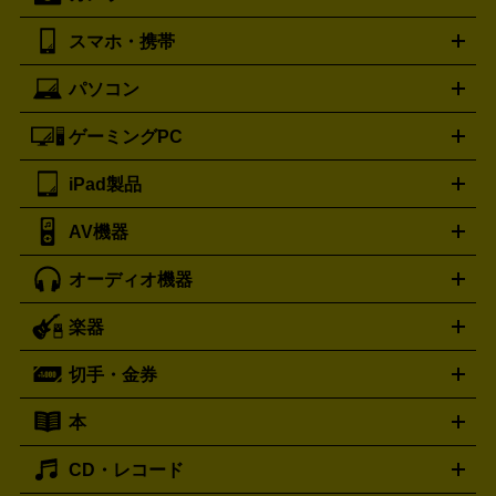
ッター
調理家電
美容機器の詳細はこちら
ワインセラー
湿器、除湿器
空気清浄器
扇風機
サーキュレーター
ボッテガ・ヴェネタ
バーバリー
Bottega Veneta
BURBERRY
スマホ・携帯
ニコン
Canon
ソニー
富士フイルム
オリンパス
パナソニ
キッチン家電買取の
ブルガリ
カルティエ
BVLGARI
Cartier
ック
一眼レフカメラ
家電買取の詳細はこちら
コンパクトデジカメ（コンデジ）
ミラ
詳細はこちら
パソコン
ドルチェ＆ガッバーナ
フェンディ
Dolce&Gabbana
FENDI
iPhone
Xperia
Android
携帯電話
ポータブル充電器
スマ
ーレス一眼
一眼レフ レンズ各種
レンズフィルター
一脚・
ートフォンアクセサリー
三脚
ロエベ
ティファニー
Loewe
Tiffany&Co.
ゲーミングPC
ノートパソコン
デスクトップパソコン
Mac
パソコンパー
ツ
PCモニター
スマホ・携帯買取の詳細はこちら
パソコン周辺機器
電子ブックリーダー
プ
カメラ買取の詳細はこちら
ブランド品買取の詳細はこちら
iPad製品
デスクトップ
ノートパソコン
PCパーツ
周辺機器
リンター
AV機器
iPad
iPad Pro
ゲーミングPC買取の詳細はこちら
iPad Air
iPad mini
パソコン買取の詳細はこちら
オーディオ機器
ブルーレイ・DVDレコーダー
iPad製品買取の詳細はこちら
音楽プレイヤー
プロジェクタ
ー
ラジカセ
ラジオ
ミニコンポ・システムコンポ
ビデオ
楽器
スピーカー
プリメインアンプ
レコードプレーヤー・ターンテ
デッキ
カラオケ機器
テレビ
ブルーレイ・DVDプレーヤ
ーブル
CDプレイヤー
イヤホン
真空管アンプ
オープンリ
ー
マイク
リモコン
ICレコーダー
記録メディア
映像用
切手・金券
ギター
ベース
アコギ
バイオリン
サックス
フルート
ールデッキ
ヘッドホン
チューナー
AVアンプ
MDプレーヤ
ケーブル
キーボード
アンプ
エフェクター
ー
イコライザー
DATデッキ
ホームシアター・サラウンドセ
本
切手シート
クオカード
テレホンカード
ANA（全日空）株
ット
ウーファー
AV機器買取の詳細はこちら
ワイヤレス・ポータブルスピーカー
スマー
主優待券
JCBギフトカード
楽器買取の詳細はこちら
はがき・年賀状
トスピーカー
交換針・カートリッジ
音響用ケーブル
記録媒
CD・レコード
漫画・コミック
小説
ビジネス書
医学書・教育書
哲学・
体