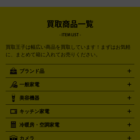
買取商品一覧
- ITEM LIST -
買取王子は幅広い商品を買取しています！
まずはお気軽
に、まとめて箱に入れてお売りください。
ブランド品
一般家電
ルイ・ヴィトン
エルメス
LOUIS VUITTON
HERMES
シャネル
グッチ
コーチ
CHANEL
GUCCI
COACH
美容機器
掃除機
アイロン
ミシン
電話機・FAX
電池・充電池
プラダ
フェリージ
ゴヤール
PRADA
Felisi
GOYARD
キッチン家電
ポーター
美顔器
脱毛器
家電買取の詳細はこちら
ヘアドライヤー
トゥミ
ヘアアイロン
EMS
フェ
PORTER
TUMI
イスケア
ボディケア
マッサージ機
電気シェーバー
電動
トリー バーチ
ロレックス
TORY BURCH
ROLEX
冷暖房・空調家電
オーブンレンジ・電子レンジ
炊飯器・精米機
ホットプレー
歯ブラシ
オメガ
アンテプリマ
OMEGA
ANTEPRIMA
ト・たこ焼き器
ホームベーカリー
電気圧力鍋
ミキサー・カ
カメラ
バレンシアガ
ストーブ
ファンヒーター
電気ヒーター
ふとん乾燥機
加
BALENCIAGA