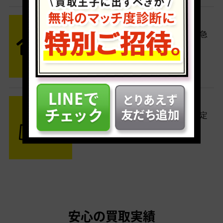
STEP2 発送
送料無料でご自宅から発送！佐川急
便がご自宅まで引き取りに伺いま
す。
STEP3 ご入金
査定結果はメールでお知らせ。査定
結果がOKなら金額をお支払い！
安心の買取実績