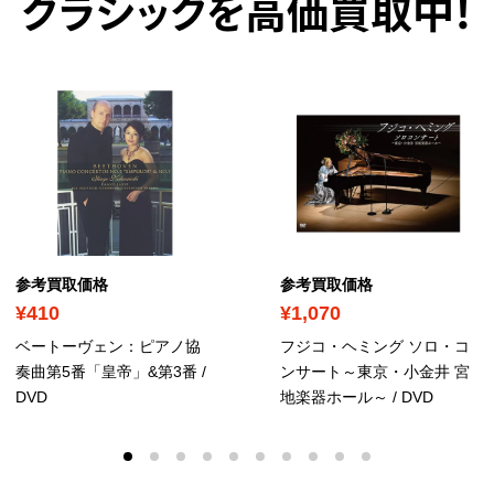
クラシックを高価買取中！
参考買取価格
参考買取価格
¥410
¥1,070
ベートーヴェン：ピアノ協
フジコ・ヘミング ソロ・コ
奏曲第5番「皇帝」&第3番
/
ンサート～東京・小金井 宮
DVD
地楽器ホール～
/ DVD