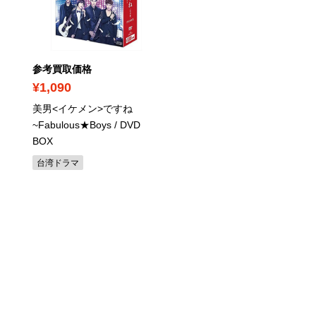
参考買取価格
参考買取価格
¥1,090
¥2,030
美男<イケメン>ですね
恋せよ姐GO! 2
/ DVD BO
~Fabulous★Boys
/ DVD
台湾ドラマ
BOX
台湾ドラマ