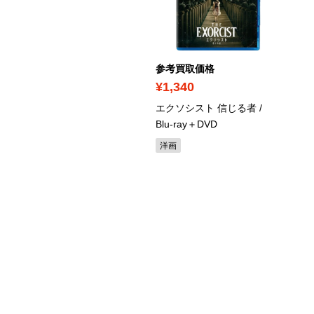
考買取価格
参考買取価格
750
¥1,340
愛は科学!? ～What is
エクソシスト 信じる者
/
ve?～ DVD-BOX2
/ DVD
Blu-ray＋DVD
湾ドラマ
洋画