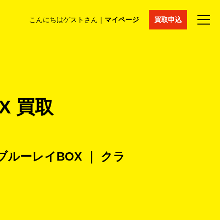
こんにちはゲストさん｜
マイページ
買取申込
法人買取
コラム
マイページ
採用情報
通販サイト
OX 買取
ry ブルーレイBOX ｜ クラ