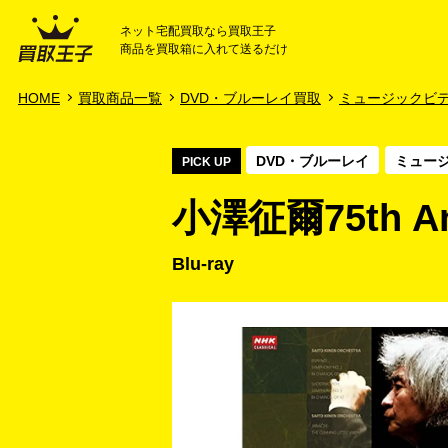
ネット宅配買取なら買取王子
商品を買取箱に入れて送るだけ
HOME
ご利用ガイド
HOME
買取商品一覧
DVD・ブルーレイ買取
ミュージックビ
DVD・ブルーレイ
ミュー
PICK UP
小澤征爾75th A
Blu-ray