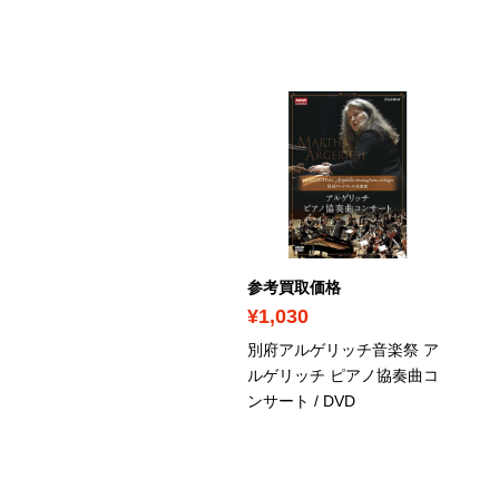
考買取価格
参考買取価格
1,380
¥1,030
ルバン・ベルク：歌劇
別府アルゲリッチ音楽祭 ア
ルル》フリードリヒ・ツ
ルゲリッチ ピアノ協奏曲コ
ルハ補筆による3幕版
/
ンサート
/ DVD
VD