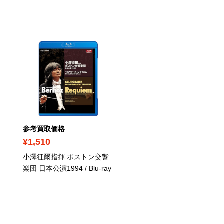
PICK UP
参考買取価格
参考買取価格
¥1,510
¥1,900
小澤征爾指揮 ボストン交響
熊川哲也 くるみ割り人形
楽団 日本公演1994
/ Blu-ray
DVD