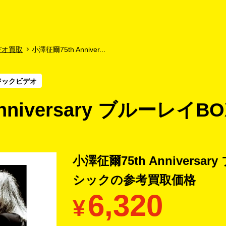
よくあるご質問
キャンペーン
買取商品
お知らせ・査定状況
デオ買取
小澤征爾75th Anniver...
ジックビデオ
nniversary ブルーレイB
小澤征爾75th Anniversa
シックの
参考買取価格
6,320
¥