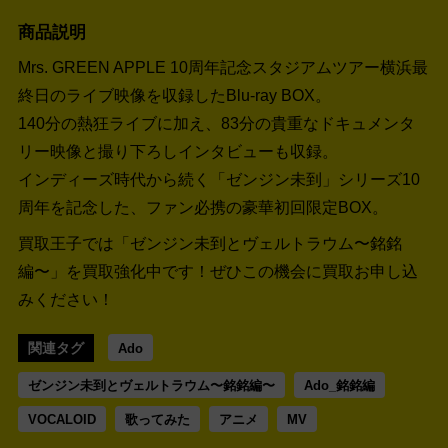
商品説明
Mrs. GREEN APPLE 10周年記念スタジアムツアー横浜最
終日のライブ映像を収録したBlu-ray BOX。
140分の熱狂ライブに加え、83分の貴重なドキュメンタ
リー映像と撮り下ろしインタビューも収録。
インディーズ時代から続く「ゼンジン未到」シリーズ10
周年を記念した、ファン必携の豪華初回限定BOX。
買取王子では「ゼンジン未到とヴェルトラウム〜銘銘
編〜」を買取強化中です！
ぜひこの機会に買取お申し込
みください！
関連タグ
Ado
ゼンジン未到とヴェルトラウム〜銘銘編〜
Ado_銘銘編
VOCALOID
歌ってみた
アニメ
MV