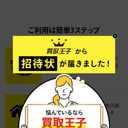
ご利用は簡単3ステップ
- FLOW -
STEP1 お申込み・梱包
ネットでお申込みしたら、箱に売り
たい商品をいろいろ詰めて梱包しま
す。
STEP2 発送
送料無料でご自宅から発送！佐川急
便がご自宅まで引き取りに伺いま
す。