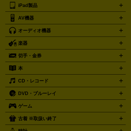
ツ
PCモニター
スマホ・携帯買取の詳細はこちら
パソコン周辺機器
電子ブックリーダー
プ
カメラ買取の詳細はこちら
ブランド品買取の詳細はこちら
iPad製品
デスクトップ
ノートパソコン
PCパーツ
周辺機器
リンター
AV機器
iPad
iPad Pro
ゲーミングPC買取の詳細はこちら
iPad Air
iPad mini
パソコン買取の詳細はこちら
オーディオ機器
ブルーレイ・DVDレコーダー
iPad製品買取の詳細はこちら
音楽プレイヤー
プロジェクタ
ー
ラジカセ
ラジオ
ミニコンポ・システムコンポ
ビデオ
楽器
スピーカー
プリメインアンプ
レコードプレーヤー・ターンテ
デッキ
カラオケ機器
テレビ
ブルーレイ・DVDプレーヤ
ーブル
CDプレイヤー
イヤホン
真空管アンプ
オープンリ
ー
マイク
リモコン
ICレコーダー
記録メディア
映像用
切手・金券
ギター
ベース
アコギ
バイオリン
サックス
フルート
ールデッキ
ヘッドホン
チューナー
AVアンプ
MDプレーヤ
ケーブル
キーボード
アンプ
エフェクター
ー
イコライザー
DATデッキ
ホームシアター・サラウンドセ
本
切手シート
クオカード
テレホンカード
ANA（全日空）株
ット
ウーファー
AV機器買取の詳細はこちら
ワイヤレス・ポータブルスピーカー
スマー
主優待券
JCBギフトカード
楽器買取の詳細はこちら
はがき・年賀状
トスピーカー
交換針・カートリッジ
音響用ケーブル
記録媒
CD・レコード
漫画・コミック
小説
ビジネス書
医学書・教育書
哲学・
体
人文書
趣味・暮らし本
切手・金券買取の詳細はこちら
写真集・絵本
DVD・ブルーレイ
J-POP
アニメ・ゲーム
サウンドトラック
ロック
ハード
オーディオ買取の詳細はこちら
ロック・ヘヴィーメタル
本買取の詳細はこちら
ジャズ
クラシック
ソウル・R＆
ゲーム
映画
ドラマ
アニメ
ミュージックビデオ
アイドル
スポ
B
歌謡曲・演歌
洋楽
K-POP
ブルース・カントリー
ヒッ
ーツ
お笑い
ドキュメンタリー
舞台・ステージ
プホップ
ダンス・エレクトロニカ
フュージョン
ワール
古着 ※取扱い終了
ニンテンドー Switch2
ニンテンドー Switch
ド
ヒーリング・ニューエイジ
キッズ・ファミリー
日本の伝
スイッチ2
スイッチ
ニンテンドー 3DS
DVD買取の詳細はこちら
ニンテンドー DS
PS5
PS4
統芸能・芸能
カラオケ
スポーツ・カルチャー
プレステ5