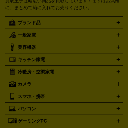
買取王子は幅広い商品を買取しています！
まずはお気軽
に、まとめて箱に入れてお売りください。
ブランド品
一般家電
ルイ・ヴィトン
エルメス
LOUIS VUITTON
HERMES
シャネル
グッチ
コーチ
CHANEL
GUCCI
COACH
美容機器
掃除機
アイロン
ミシン
電話機・FAX
電池・充電池
プラダ
フェリージ
ゴヤール
PRADA
Felisi
GOYARD
キッチン家電
ポーター
美顔器
脱毛器
家電買取の詳細はこちら
ヘアドライヤー
トゥミ
ヘアアイロン
EMS
フェ
PORTER
TUMI
イスケア
ボディケア
マッサージ機
電気シェーバー
電動
トリー バーチ
ロレックス
TORY BURCH
ROLEX
冷暖房・空調家電
オーブンレンジ・電子レンジ
炊飯器・精米機
ホットプレー
歯ブラシ
オメガ
アンテプリマ
OMEGA
ANTEPRIMA
ト・たこ焼き器
ホームベーカリー
電気圧力鍋
ミキサー・カ
カメラ
バレンシアガ
ストーブ
ファンヒーター
電気ヒーター
ふとん乾燥機
加
ッター
調理家電
BALENCIAGA
美容機器の詳細はこちら
ワインセラー
湿器、除湿器
空気清浄器
扇風機
サーキュレーター
ボッテガ・ヴェネタ
バーバリー
Bottega Veneta
BURBERRY
スマホ・携帯
ニコン
Canon
ソニー
富士フイルム
オリンパス
パナソニ
キッチン家電買取の
ブルガリ
カルティエ
BVLGARI
Cartier
ック
一眼レフカメラ
家電買取の詳細はこちら
コンパクトデジカメ（コンデジ）
ミラ
詳細はこちら
パソコン
ドルチェ＆ガッバーナ
フェンディ
Dolce&Gabbana
FENDI
iPhone
Xperia
Android
携帯電話
ポータブル充電器
スマ
ーレス一眼
一眼レフ レンズ各種
レンズフィルター
一脚・
ートフォンアクセサリー
三脚
ロエベ
ティファニー
Loewe
Tiffany&Co.
ゲーミングPC
ノートパソコン
デスクトップパソコン
Mac
パソコンパー