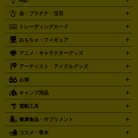
時計
PS3
PS Vita
PSP
PS4 pro
PS2
プレステ4
プレステ3
古着買取の詳細はこちら
プレイステーション
PS VR
ゲームボーイ
ゲームボーイア
CD・レコード買取の詳細はこちら
金・プラチナ・宝石
ドバンス
ロレックス
Wii
Wii U
オメガ
ゲームキューブ
XBOX One
XBOX
ROLEX
OMEGA
One X
XBOX One S
XBOX 360
ファミコン
スーパーファ
タグホイヤー
カシオ
セイコー
TAG Heuer
SEIKO
CASIO
トレーディングカード
ゴールド
インゴット
コイン・金貨
メダル・記念品
ジュ
ミコン
ニンテンドー64
セガサターン
ドリームキャスト
G-SHOCK
パネライ
カルティエ
Gショック
Panerai
Cartier
エリー・宝石
シルバーアクセサリー
銀食器・カトラリー
PCエンジン
ネオジオ
メガドライブ
PCゲーム
ゲームパッ
おもちゃ・フィギュア
スウォッチ
ポケモンカード
遊戯王
センチュリー
ワンピースカード
デュエルマスター
Swatch
CENTURY
ド
メモリーカード
アーケードスティック
レーシングコント
ズ
ホロライブ オフィシャルカードゲーム
サプライ品
未開
ローラー
ヘッドセット
amiibo
ニンテンドークラシックミニ
タイメックス
シチズン
プレゲ
TIMEX
CITIZEN
Breguet
アニメ・キャラクターグッズ
フィギュア
プラモデル
ミニカー
レトロトイ
エアガン・
封ボックス
金・プラチナ買取の詳細はこちら
未開封パック
その他カードゲーム
その他コレク
ファミコン
ニンテンドークラシックミニスーパーファミコン
ブルガリ
ダニエル・ウェリントン
BVLGARI
Daniel Wellington
モデルガン
ドール
鉄道模型
ションカード
メガドライブミニ
レトロフリーク
レトロゲーム互換機
アーティスト・アイドルグッズ
ディーゼル
アルマーニ
フェンディ
VTuberグッズ
缶バッジ
アクリルグッズ
ラバスト
タペス
Diesel
ARMANI
FENDI
トリー
抱き枕カバー
おもちゃ買取の詳細はこちら
一番くじ
ぬいぐるみ
トレーディングカード買取の詳細はこちら
フランクミュラー
グッチ
ゲーム買取の詳細はこちら
FRANCK MULLER
GUCCI
お酒
ライブDVD・Blu-ray
映像ソフト
アイドルCD
写真集
ペン
ハミルトン
ハリー･ウィンストン
Hamilton
Harry Winston
ライト
タオル
アニメ・キャラクターグッズ
Tシャツ
パーカー
はっぴ
生写真
ジャー
キャンプ用品
エルメス
ルミノックス
HERMES
LUMINOX
ウイスキー
ワイン
ブランデー
日本酒・焼酎
各種アルコ
ジ
アクリルキーホルダー
買取の詳細はこちら
トートバッグ
リュック
缶バッ
ール
ジ
ベースボールシャツ
うちわ
電動工具
テント・タープ
時計買取の詳細はこちら
寝袋・キャンプ寝具
ザック・リュック
発電
機
ナイフ
バーナー・バーベキューコンロ
お酒買取の詳細はこちら
ランタン・ライ
アーティスト・アイドルグッズ
健康食品・サプリメント
穴あけ・締付工具
切断工具
研磨工具
電動工具・充電工具
ト
クッカー・調理器具
キャンプテーブル・椅子
登山靴・ト
買取の詳細はこちら
レッキングシューズ
アウトドア用品
コスメ・香水
サントリー
アサヒ
MLM
サントリーウエルネス
カルピス
ハンディGPS、レインウエアなど