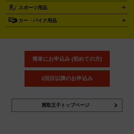
電動工具買取の詳細はこちら
スポーツ用品
SK-II
健康食品・サプリメント
シャネル
ドゥ・ラ・メール
キャンプ用品買取の詳細はこちら
エスケーツー
CHANEL
資生堂
買取の詳細はこちら
ポーラ
アディクション
DE LA MER
SHISEIDO
POLA
カー・バイク用品
ゴルフクラブ・ゴルフ用品
ドライバー
アイアンセット
フェ
アユーラ
アールエムケー
アルビ
ADDICTION
AYURA
RMK
アウェイウッド
ウェッジ
パター
ユーティリティ
テニス
オン
アンプリチュード
イヴ・サンローラ
ALBION
Amplitude
タイヤ
ブレーキパーツ
カーナビ
クラッチ
ドライブレコ
ラケット
バドミントンラケット
ン
イプサ
エスティローダー
YVES SAINT LAURENT
IPSA
ーダー
カーオーディオ
エスト
エレガンス
エリクシ
ESTEE LAUDER
est
Elégance
ール
オッペン化粧品
オバジ
花王
カネ
ELIXIR
Obagi
Kao
ボウ
KANEBO
簡単にお申込み (初めての方)
コスメ・香水買取の
詳細はこちら
2回目以降のお申込み
買取王子トップページ