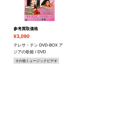
参考買取価格
参考買取価格
¥3,090
¥13,750
テレサ・テン DVD-BOX ア
ダーティペア COMPLET
ジアの歌姫
/ DVD
Blu-ray BOX 初回限定版
その他ミュージックビデオ
美少女・ヒロインアニメ