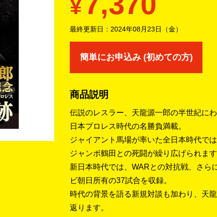
7,370
¥
最終更新日：
2024年08月23日（金）
簡単にお申込み (初めての方)
商品説明
伝説のレスラー、天龍源一郎の半世紀にわ
日本プロレス時代の名勝負満載。
ジャイアント馬場が率いた全日本時代では
ジャンボ鶴田との死闘が繰り広げられます
新日本時代では、WARとの対抗戦、さら
ビ朝日所有の37試合を収録。
時代の背景を語る新規対談も加わり、天龍
返ります。