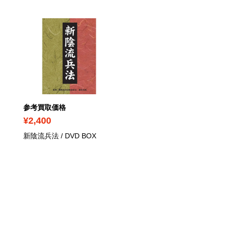
参考買取価格
参考買取価格
¥2,400
¥5,610
新陰流兵法
/ DVD BOX
IWGP烈伝COMPLETE-B
2 1987年初代IWGPヘビ
王者アントニオ猪木初防
戦～1991年第11代IWGP
ビー級王者藤波辰爾誕生
/
Blu-ray BOX