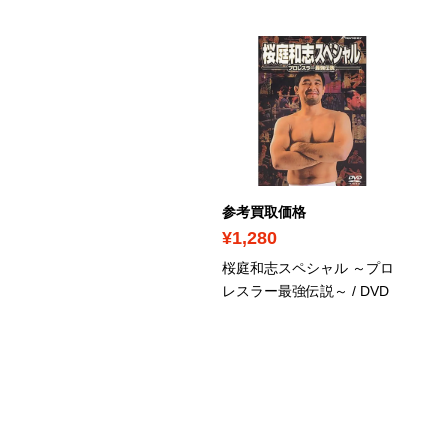
考買取価格
参考買取価格
950
¥1,280
井祐樹 関節技逃れ方大全
桜庭和志スペシャル ～プロ
下）
/ DVD
レスラー最強伝説～
/ DVD