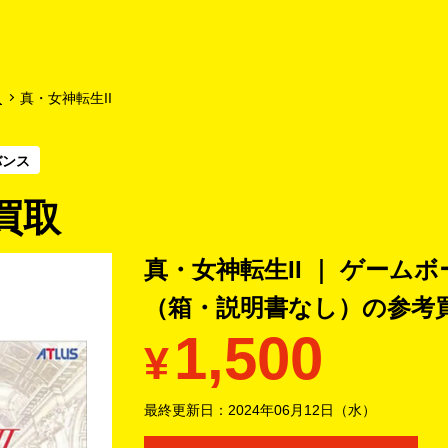
よくあるご質問
キャンペーン
買取商品
お知らせ・査定状況
取
真・女神転生II
バンス
買取
真・女神転生II ｜ ゲー
（箱・説明書なし）の
参考
1,500
¥
最終更新日：
2024年06月12日（水）