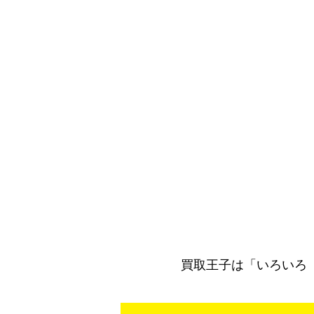
S4（付属品なし）
買取王子は「いろいろ