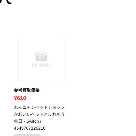
って
参考買取価格
参考買取価格
¥610
¥1,000
わんニャンペットショップ
ことばのパズル もじぴっ
かわいいペットとふれあう
んアンコール -Switch
/
毎日 - Switch
/
4582528404998
4549767126210
Switch ソフト