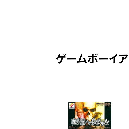
ゲームボーイア
ICK UP