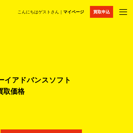
こんにちはゲストさん｜
マイページ
買取申込
法人買取
コラム
マイページ
採用情報
通販サイト
ムボーイアドバンスソフト
買取価格