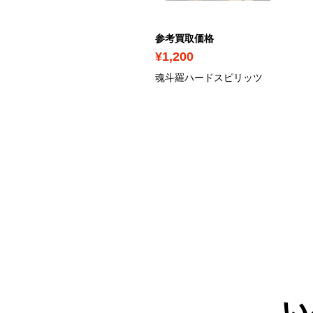
考買取価格
参考買取価格
1,500
¥1,200
・女神転生II
魂斗羅ハードスピリッツ