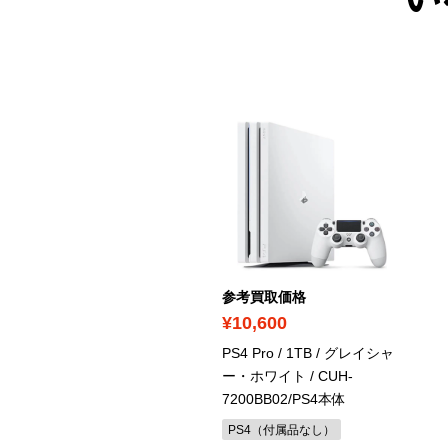
い
考買取価格
参考買取価格
17,800
¥10,600
ayStation 4 Pro ゴッド・
PS4 Pro / 1TB / グレイシャ
ブ・ウォー リミテッドエ
ー・ホワイト
/ CUH-
ィション / 1TB
/ CUHJ-
7200BB02/PS4本体
021/PS4本体
PS4（付属品なし）