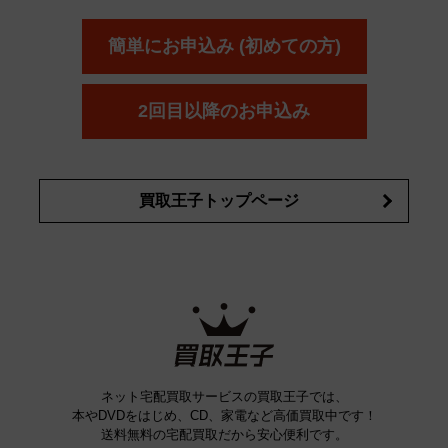
ール
オッペン化粧品
オバジ
花王
カネ
ELIXIR
Obagi
Kao
ボウ
KANEBO
簡単にお申込み (初めての方)
コスメ・香水買取の
詳細はこちら
2回目以降のお申込み
買取王子トップページ
ネット宅配買取サービスの買取王子では、
本やDVDをはじめ、CD、家電など高価買取中です！
送料無料の宅配買取だから安心便利です。