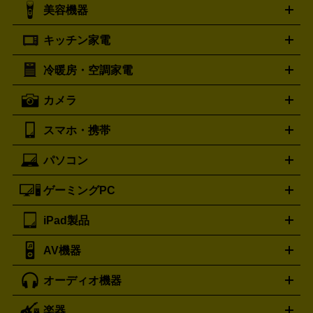
シャネル
グッチ
コーチ
CHANEL
GUCCI
COACH
美容機器
掃除機
アイロン
ミシン
電話機・FAX
電池・充電池
プラダ
フェリージ
ゴヤール
PRADA
Felisi
GOYARD
キッチン家電
ポーター
美顔器
脱毛器
家電買取の詳細はこちら
ヘアドライヤー
トゥミ
ヘアアイロン
EMS
フェ
PORTER
TUMI
イスケア
ボディケア
マッサージ機
電気シェーバー
電動
トリー バーチ
ロレックス
TORY BURCH
ROLEX
冷暖房・空調家電
オーブンレンジ・電子レンジ
炊飯器・精米機
ホットプレー
歯ブラシ
オメガ
アンテプリマ
OMEGA
ANTEPRIMA
ト・たこ焼き器
ホームベーカリー
電気圧力鍋
ミキサー・カ
カメラ
バレンシアガ
ストーブ
ファンヒーター
電気ヒーター
ふとん乾燥機
加
ッター
調理家電
BALENCIAGA
美容機器の詳細はこちら
ワインセラー
湿器、除湿器
空気清浄器
扇風機
サーキュレーター
ボッテガ・ヴェネタ
バーバリー
Bottega Veneta
BURBERRY
スマホ・携帯
ニコン
Canon
ソニー
富士フイルム
オリンパス
パナソニ
キッチン家電買取の
ブルガリ
カルティエ
BVLGARI
Cartier
ック
一眼レフカメラ
家電買取の詳細はこちら
コンパクトデジカメ（コンデジ）
ミラ
詳細はこちら
パソコン
ドルチェ＆ガッバーナ
フェンディ
Dolce&Gabbana
FENDI
iPhone
Xperia
Android
携帯電話
ポータブル充電器
スマ
ーレス一眼
一眼レフ レンズ各種
レンズフィルター
一脚・
ートフォンアクセサリー
三脚
ロエベ
ティファニー
Loewe
Tiffany&Co.
ゲーミングPC
ノートパソコン
デスクトップパソコン
Mac
パソコンパー
ツ
PCモニター
スマホ・携帯買取の詳細はこちら
パソコン周辺機器
電子ブックリーダー
プ
カメラ買取の詳細はこちら
ブランド品買取の詳細はこちら
iPad製品
デスクトップ
ノートパソコン
PCパーツ
周辺機器
リンター
AV機器
iPad
iPad Pro
ゲーミングPC買取の詳細はこちら
iPad Air
iPad mini
パソコン買取の詳細はこちら
オーディオ機器
ブルーレイ・DVDレコーダー
iPad製品買取の詳細はこちら
音楽プレイヤー
プロジェクタ
ー
ラジカセ
ラジオ
ミニコンポ・システムコンポ
ビデオ
楽器