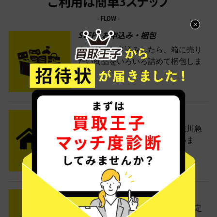
ご利用は簡単3ステップ
- FLOW -
STEP1 お申込み・梱包
ネットでお申込みしたら、箱に売り
たい商品をいろいろ詰めて梱包しま
す。
STEP2 発送
送料無料でご自宅から発送！佐川急
便がご自宅まで引き取りに伺いま
す。
STEP3 ご入金
査定結果はメールでお知らせ。査定