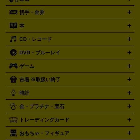
スピーカー
プリメインアンプ
レコードプレーヤー・ターンテ
デッキ
カラオケ機器
テレビ
ブルーレイ・DVDプレーヤ
ーブル
CDプレイヤー
イヤホン
真空管アンプ
オープンリ
ー
マイク
リモコン
ICレコーダー
記録メディア
映像用
切手・金券
ギター
ベース
アコギ
バイオリン
サックス
フルート
ールデッキ
ヘッドホン
チューナー
AVアンプ
MDプレーヤ
ケーブル
キーボード
アンプ
エフェクター
ー
イコライザー
DATデッキ
ホームシアター・サラウンドセ
本
切手シート
クオカード
テレホンカード
ANA（全日空）株
ット
ウーファー
AV機器買取の詳細はこちら
ワイヤレス・ポータブルスピーカー
スマー
主優待券
JCBギフトカード
楽器買取の詳細はこちら
はがき・年賀状
トスピーカー
交換針・カートリッジ
音響用ケーブル
記録媒
CD・レコード
漫画・コミック
小説
ビジネス書
医学書・教育書
哲学・
体
人文書
趣味・暮らし本
切手・金券買取の詳細はこちら
写真集・絵本
DVD・ブルーレイ
J-POP
アニメ・ゲーム
サウンドトラック
ロック
ハード
オーディオ買取の詳細はこちら
ロック・ヘヴィーメタル
本買取の詳細はこちら
ジャズ
クラシック
ソウル・R＆
ゲーム
映画
ドラマ
アニメ
ミュージックビデオ
アイドル
スポ
B
歌謡曲・演歌
洋楽
K-POP
ブルース・カントリー
ヒッ
ーツ
お笑い
ドキュメンタリー
舞台・ステージ
プホップ
ダンス・エレクトロニカ
フュージョン
ワール
古着 ※取扱い終了
ニンテンドー Switch2
ニンテンドー Switch
ド
ヒーリング・ニューエイジ
キッズ・ファミリー
日本の伝
スイッチ2
スイッチ
ニンテンドー 3DS
DVD買取の詳細はこちら
ニンテンドー DS
PS5
PS4
統芸能・芸能
カラオケ
スポーツ・カルチャー
プレステ5
時計
PS3
PS Vita
PSP
PS4 pro
PS2
プレステ4
プレステ3
古着買取の詳細はこちら
プレイステーション
PS VR
ゲームボーイ
ゲームボーイア
CD・レコード買取の詳細はこちら
金・プラチナ・宝石
ドバンス
ロレックス
Wii
Wii U
オメガ
ゲームキューブ
XBOX One
XBOX
ROLEX
OMEGA
One X
XBOX One S
XBOX 360
ファミコン
スーパーファ
タグホイヤー
カシオ
セイコー
TAG Heuer
SEIKO
CASIO
トレーディングカード
ゴールド
インゴット
コイン・金貨
メダル・記念品
ジュ
ミコン
ニンテンドー64
セガサターン
ドリームキャスト
G-SHOCK
パネライ
カルティエ
Gショック
Panerai
Cartier
エリー・宝石
シルバーアクセサリー
銀食器・カトラリー
PCエンジン
ネオジオ
メガドライブ
PCゲーム
ゲームパッ
おもちゃ・フィギュア
スウォッチ
ポケモンカード
遊戯王
センチュリー
ワンピースカード
デュエルマスター
Swatch
CENTURY
ド
メモリーカード
アーケードスティック
レーシングコント