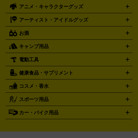
ズ
ホロライブ オフィシャルカードゲーム
サプライ品
未開
ローラー
ヘッドセット
amiibo
ニンテンドークラシックミニ
タイメックス
シチズン
プレゲ
TIMEX
CITIZEN
Breguet
アニメ・キャラクターグッズ
フィギュア
プラモデル
ミニカー
レトロトイ
エアガン・
封ボックス
金・プラチナ買取の詳細はこちら
未開封パック
その他カードゲーム
その他コレク
ファミコン
ニンテンドークラシックミニスーパーファミコン
ブルガリ
ダニエル・ウェリントン
BVLGARI
Daniel Wellington
モデルガン
ドール
鉄道模型
ションカード
メガドライブミニ
レトロフリーク
レトロゲーム互換機
アーティスト・アイドルグッズ
ディーゼル
アルマーニ
フェンディ
VTuberグッズ
缶バッジ
アクリルグッズ
ラバスト
タペス
Diesel
ARMANI
FENDI
トリー
抱き枕カバー
おもちゃ買取の詳細はこちら
一番くじ
ぬいぐるみ
トレーディングカード買取の詳細はこちら
フランクミュラー
グッチ
ゲーム買取の詳細はこちら
FRANCK MULLER
GUCCI
お酒
ライブDVD・Blu-ray
映像ソフト
アイドルCD
写真集
ペン
ハミルトン
ハリー･ウィンストン
Hamilton
Harry Winston
ライト
タオル
アニメ・キャラクターグッズ
Tシャツ
パーカー
はっぴ
生写真
ジャー
キャンプ用品
エルメス
ルミノックス
HERMES
LUMINOX
ウイスキー
ワイン
ブランデー
日本酒・焼酎
各種アルコ
ジ
アクリルキーホルダー
買取の詳細はこちら
トートバッグ
リュック
缶バッ
ール
ジ
ベースボールシャツ
うちわ
電動工具
テント・タープ
時計買取の詳細はこちら
寝袋・キャンプ寝具
ザック・リュック
発電
機
ナイフ
バーナー・バーベキューコンロ
お酒買取の詳細はこちら
ランタン・ライ
アーティスト・アイドルグッズ
健康食品・サプリメント
穴あけ・締付工具
切断工具
研磨工具
電動工具・充電工具
ト
クッカー・調理器具
キャンプテーブル・椅子
登山靴・ト
買取の詳細はこちら
レッキングシューズ
アウトドア用品
コスメ・香水
サントリー
アサヒ
MLM
サントリーウエルネス
カルピス
ハンディGPS、レインウエアなど
電動工具買取の詳細はこちら
スポーツ用品
SK-II
健康食品・サプリメント
シャネル
ドゥ・ラ・メール
キャンプ用品買取の詳細はこちら
エスケーツー
CHANEL
資生堂
買取の詳細はこちら
ポーラ
アディクション
DE LA MER
SHISEIDO
POLA
カー・バイク用品
ゴルフクラブ・ゴルフ用品
ドライバー
アイアンセット
フェ
アユーラ
アールエムケー
アルビ
ADDICTION
AYURA
RMK
アウェイウッド
ウェッジ
パター
ユーティリティ
テニス
オン
アンプリチュード
イヴ・サンローラ
ALBION
Amplitude
タイヤ
ブレーキパーツ
カーナビ
クラッチ
ドライブレコ
ラケット
バドミントンラケット
ン
イプサ
エスティローダー
YVES SAINT LAURENT
IPSA
ーダー
カーオーディオ
エスト
エレガンス
エリクシ
ESTEE LAUDER
est
Elégance