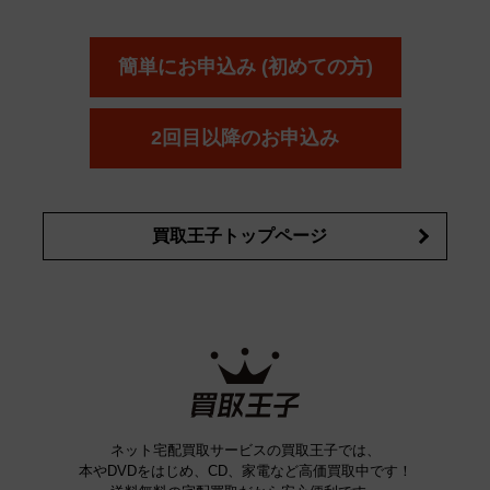
ーダー
カーオーディオ
エスト
エレガンス
エリクシ
ESTEE LAUDER
est
Elégance
ール
オッペン化粧品
オバジ
花王
カネ
ELIXIR
Obagi
Kao
ボウ
KANEBO
簡単にお申込み (初めての方)
コスメ・香水買取の
詳細はこちら
2回目以降のお申込み
買取王子トップページ
ネット宅配買取サービスの買取王子では、
本やDVDをはじめ、CD、家電など高価買取中です！