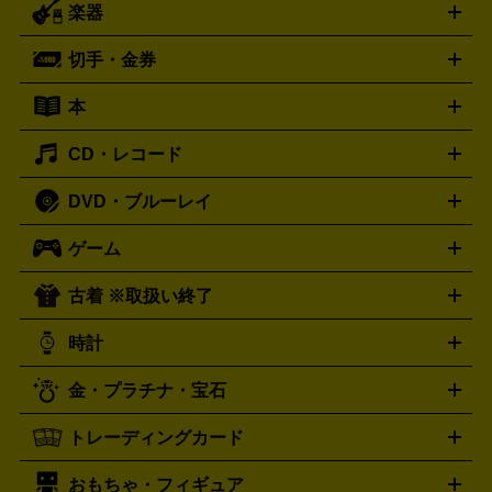
楽器
スピーカー
プリメインアンプ
レコードプレーヤー・ターンテ
デッキ
カラオケ機器
テレビ
ブルーレイ・DVDプレーヤ
ーブル
CDプレイヤー
イヤホン
真空管アンプ
オープンリ
ー
マイク
リモコン
ICレコーダー
記録メディア
映像用
切手・金券
ギター
ベース
アコギ
バイオリン
サックス
フルート
ールデッキ
ヘッドホン
チューナー
AVアンプ
MDプレーヤ
ケーブル
キーボード
アンプ
エフェクター
ー
イコライザー
DATデッキ
ホームシアター・サラウンドセ
本
切手シート
クオカード
テレホンカード
ANA（全日空）株
ット
ウーファー
AV機器買取の詳細はこちら
ワイヤレス・ポータブルスピーカー
スマー
主優待券
JCBギフトカード
楽器買取の詳細はこちら
はがき・年賀状
トスピーカー
交換針・カートリッジ
音響用ケーブル
記録媒
CD・レコード
漫画・コミック
小説
ビジネス書
医学書・教育書
哲学・
体
人文書
趣味・暮らし本
切手・金券買取の詳細はこちら
写真集・絵本
DVD・ブルーレイ
J-POP
アニメ・ゲーム
サウンドトラック
ロック
ハード
オーディオ買取の詳細はこちら
ロック・ヘヴィーメタル
本買取の詳細はこちら
ジャズ
クラシック
ソウル・R＆
ゲーム
映画
ドラマ
アニメ
ミュージックビデオ
アイドル
スポ
B
歌謡曲・演歌
洋楽
K-POP
ブルース・カントリー
ヒッ
ーツ
お笑い
ドキュメンタリー
舞台・ステージ
プホップ
ダンス・エレクトロニカ
フュージョン
ワール
古着 ※取扱い終了
ニンテンドー Switch2
ニンテンドー Switch
ド
ヒーリング・ニューエイジ
キッズ・ファミリー
日本の伝
スイッチ2
スイッチ
ニンテンドー 3DS
DVD買取の詳細はこちら
ニンテンドー DS
PS5
PS4
統芸能・芸能
カラオケ
スポーツ・カルチャー
プレステ5
時計
PS3
PS Vita
PSP
PS4 pro
PS2
プレステ4
プレステ3
古着買取の詳細はこちら
プレイステーション
PS VR
ゲームボーイ
ゲームボーイア
CD・レコード買取の詳細はこちら
金・プラチナ・宝石
ドバンス
ロレックス
Wii
Wii U
オメガ
ゲームキューブ
XBOX One
XBOX
ROLEX
OMEGA
One X
XBOX One S
XBOX 360
ファミコン
スーパーファ
タグホイヤー
カシオ
セイコー
TAG Heuer
SEIKO
CASIO
トレーディングカード
ゴールド
インゴット
コイン・金貨
メダル・記念品
ジュ
ミコン
ニンテンドー64
セガサターン
ドリームキャスト
G-SHOCK
パネライ
カルティエ
Gショック
Panerai
Cartier
エリー・宝石
シルバーアクセサリー
銀食器・カトラリー
PCエンジン
ネオジオ
メガドライブ
PCゲーム
ゲームパッ
おもちゃ・フィギュア
スウォッチ
ポケモンカード
遊戯王
センチュリー
ワンピースカード
デュエルマスター
Swatch
CENTURY