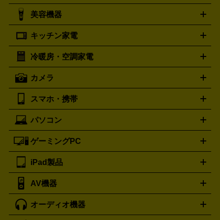
シャネル
グッチ
コーチ
CHANEL
GUCCI
COACH
美容機器
掃除機
アイロン
ミシン
電話機・FAX
電池・充電池
プラダ
フェリージ
ゴヤール
PRADA
Felisi
GOYARD
キッチン家電
ポーター
美顔器
脱毛器
家電買取の詳細はこちら
ヘアドライヤー
トゥミ
ヘアアイロン
EMS
フェ
PORTER
TUMI
イスケア
ボディケア
マッサージ機
電気シェーバー
電動
トリー バーチ
ロレックス
TORY BURCH
ROLEX
冷暖房・空調家電
オーブンレンジ・電子レンジ
炊飯器・精米機
ホットプレー
歯ブラシ
オメガ
アンテプリマ
OMEGA
ANTEPRIMA
ト・たこ焼き器
ホームベーカリー
電気圧力鍋
ミキサー・カ
カメラ
バレンシアガ
ストーブ
ファンヒーター
電気ヒーター
ふとん乾燥機
加
ッター
調理家電
BALENCIAGA
美容機器の詳細はこちら
ワインセラー
湿器、除湿器
空気清浄器
扇風機
サーキュレーター
ボッテガ・ヴェネタ
バーバリー
Bottega Veneta
BURBERRY
スマホ・携帯
ニコン
Canon
ソニー
富士フイルム
オリンパス
パナソニ
キッチン家電買取の
ブルガリ
カルティエ
BVLGARI
Cartier
ック
一眼レフカメラ
家電買取の詳細はこちら
コンパクトデジカメ（コンデジ）
ミラ
詳細はこちら
パソコン
ドルチェ＆ガッバーナ
フェンディ
Dolce&Gabbana
FENDI
iPhone
Xperia
Android
携帯電話
ポータブル充電器
スマ
ーレス一眼
一眼レフ レンズ各種
レンズフィルター
一脚・
ートフォンアクセサリー
三脚
ロエベ
ティファニー
Loewe
Tiffany&Co.
ゲーミングPC
ノートパソコン
デスクトップパソコン
Mac
パソコンパー
ツ
PCモニター
スマホ・携帯買取の詳細はこちら
パソコン周辺機器
電子ブックリーダー
プ
カメラ買取の詳細はこちら
ブランド品買取の詳細はこちら
iPad製品
デスクトップ
ノートパソコン
PCパーツ
周辺機器
リンター
AV機器
iPad
iPad Pro
ゲーミングPC買取の詳細はこちら
iPad Air
iPad mini
パソコン買取の詳細はこちら
オーディオ機器
ブルーレイ・DVDレコーダー
iPad製品買取の詳細はこちら
音楽プレイヤー
プロジェクタ
ー
ラジカセ
ラジオ
ミニコンポ・システムコンポ
ビデオ