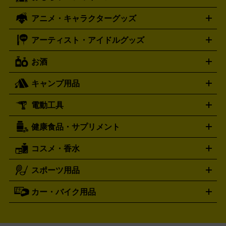
ド
メモリーカード
アーケードスティック
レーシングコント
ズ
ホロライブ オフィシャルカードゲーム
サプライ品
未開
ローラー
ヘッドセット
amiibo
ニンテンドークラシックミニ
タイメックス
シチズン
プレゲ
TIMEX
CITIZEN
Breguet
アニメ・キャラクターグッズ
フィギュア
プラモデル
ミニカー
レトロトイ
エアガン・
封ボックス
金・プラチナ買取の詳細はこちら
未開封パック
その他カードゲーム
その他コレク
ファミコン
ニンテンドークラシックミニスーパーファミコン
ブルガリ
ダニエル・ウェリントン
BVLGARI
Daniel Wellington
モデルガン
ドール
鉄道模型
ションカード
メガドライブミニ
レトロフリーク
レトロゲーム互換機
アーティスト・アイドルグッズ
ディーゼル
アルマーニ
フェンディ
VTuberグッズ
缶バッジ
アクリルグッズ
ラバスト
タペス
Diesel
ARMANI
FENDI
トリー
抱き枕カバー
おもちゃ買取の詳細はこちら
一番くじ
ぬいぐるみ
トレーディングカード買取の詳細はこちら
フランクミュラー
グッチ
ゲーム買取の詳細はこちら
FRANCK MULLER
GUCCI
お酒
ライブDVD・Blu-ray
映像ソフト
アイドルCD
写真集
ペン
ハミルトン
ハリー･ウィンストン
Hamilton
Harry Winston
ライト
タオル
アニメ・キャラクターグッズ
Tシャツ
パーカー
はっぴ
生写真
ジャー
キャンプ用品
エルメス
ルミノックス
HERMES
LUMINOX
ウイスキー
ワイン
ブランデー
日本酒・焼酎
各種アルコ
ジ
アクリルキーホルダー
買取の詳細はこちら
トートバッグ
リュック
缶バッ
ール
ジ
ベースボールシャツ
うちわ
電動工具
テント・タープ
時計買取の詳細はこちら
寝袋・キャンプ寝具
ザック・リュック
発電
機
ナイフ
バーナー・バーベキューコンロ
お酒買取の詳細はこちら
ランタン・ライ
アーティスト・アイドルグッズ
健康食品・サプリメント
穴あけ・締付工具
切断工具
研磨工具
電動工具・充電工具
ト
クッカー・調理器具
キャンプテーブル・椅子
登山靴・ト
買取の詳細はこちら
レッキングシューズ
アウトドア用品
コスメ・香水
サントリー
アサヒ
MLM
サントリーウエルネス
カルピス
ハンディGPS、レインウエアなど
電動工具買取の詳細はこちら
スポーツ用品
SK-II
健康食品・サプリメント
シャネル
ドゥ・ラ・メール
キャンプ用品買取の詳細はこちら
エスケーツー
CHANEL
資生堂
買取の詳細はこちら
ポーラ
アディクション
DE LA MER
SHISEIDO
POLA
カー・バイク用品
ゴルフクラブ・ゴルフ用品
ドライバー
アイアンセット
フェ
アユーラ
アールエムケー
アルビ
ADDICTION
AYURA
RMK
アウェイウッド
ウェッジ
パター
ユーティリティ
テニス
オン
アンプリチュード
イヴ・サンローラ
ALBION
Amplitude
タイヤ
ブレーキパーツ
カーナビ
クラッチ
ドライブレコ
ラケット
バドミントンラケット
ン
イプサ
エスティローダー
YVES SAINT LAURENT
IPSA