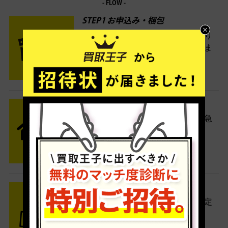
- FLOW -
STEP1 お申込み・梱包
ネットでお申込みしたら、箱に売り
たい商品をいろいろ詰めて梱包しま
す。
STEP2 発送
送料無料でご自宅から発送！佐川急
便がご自宅まで引き取りに伺いま
す。
STEP3 ご入金
査定結果はメールでお知らせ。査定
結果がOKなら金額をお支払い！