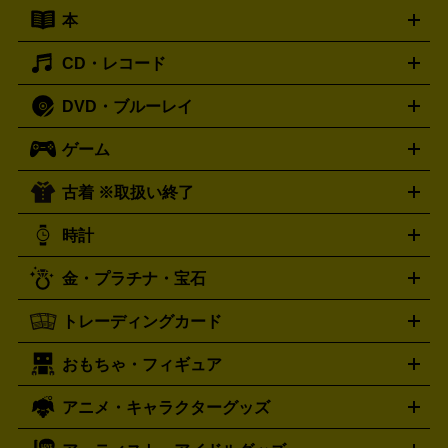
キーボード
アンプ
エフェクター
ー
イコライザー
DATデッキ
ホームシアター・サラウンドセ
本
切手シート
クオカード
テレホンカード
ANA（全日空）株
ット
ウーファー
AV機器買取の詳細はこちら
ワイヤレス・ポータブルスピーカー
スマー
主優待券
JCBギフトカード
楽器買取の詳細はこちら
はがき・年賀状
トスピーカー
交換針・カートリッジ
音響用ケーブル
記録媒
CD・レコード
漫画・コミック
小説
ビジネス書
医学書・教育書
哲学・
体
人文書
趣味・暮らし本
切手・金券買取の詳細はこちら
写真集・絵本
DVD・ブルーレイ
J-POP
アニメ・ゲーム
サウンドトラック
ロック
ハード
オーディオ買取の詳細はこちら
ロック・ヘヴィーメタル
本買取の詳細はこちら
ジャズ
クラシック
ソウル・R＆
ゲーム
映画
ドラマ
アニメ
ミュージックビデオ
アイドル
スポ
B
歌謡曲・演歌
洋楽
K-POP
ブルース・カントリー
ヒッ
ーツ
お笑い
ドキュメンタリー
舞台・ステージ
プホップ
ダンス・エレクトロニカ
フュージョン
ワール
古着 ※取扱い終了
ニンテンドー Switch2
ニンテンドー Switch
ド
ヒーリング・ニューエイジ
キッズ・ファミリー
日本の伝
スイッチ2
スイッチ
ニンテンドー 3DS
DVD買取の詳細はこちら
ニンテンドー DS
PS5
PS4
統芸能・芸能
カラオケ
スポーツ・カルチャー
プレステ5
時計
PS3
PS Vita
PSP
PS4 pro
PS2
プレステ4
プレステ3
古着買取の詳細はこちら
プレイステーション
PS VR
ゲームボーイ
ゲームボーイア
CD・レコード買取の詳細はこちら
金・プラチナ・宝石
ドバンス
ロレックス
Wii
Wii U
オメガ
ゲームキューブ
XBOX One
XBOX
ROLEX
OMEGA
One X
XBOX One S
XBOX 360
ファミコン
スーパーファ
タグホイヤー
カシオ
セイコー
TAG Heuer
SEIKO
CASIO
トレーディングカード
ゴールド
インゴット
コイン・金貨
メダル・記念品
ジュ
ミコン
ニンテンドー64
セガサターン
ドリームキャスト
G-SHOCK
パネライ
カルティエ
Gショック
Panerai
Cartier
エリー・宝石
シルバーアクセサリー
銀食器・カトラリー
PCエンジン
ネオジオ
メガドライブ
PCゲーム
ゲームパッ
おもちゃ・フィギュア
スウォッチ
ポケモンカード
遊戯王
センチュリー
ワンピースカード
デュエルマスター
Swatch
CENTURY
ド
メモリーカード
アーケードスティック
レーシングコント
ズ
ホロライブ オフィシャルカードゲーム
サプライ品
未開
ローラー
ヘッドセット
amiibo
ニンテンドークラシックミニ
タイメックス
シチズン
プレゲ
TIMEX
CITIZEN
Breguet
アニメ・キャラクターグッズ
フィギュア
プラモデル
ミニカー
レトロトイ
エアガン・
封ボックス
金・プラチナ買取の詳細はこちら
未開封パック
その他カードゲーム
その他コレク
ファミコン
ニンテンドークラシックミニスーパーファミコン
ブルガリ
ダニエル・ウェリントン
BVLGARI
Daniel Wellington
モデルガン
ドール
鉄道模型
ションカード
メガドライブミニ
レトロフリーク
レトロゲーム互換機