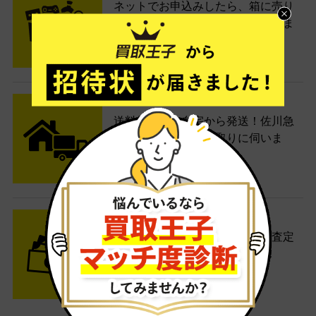
ネットでお申込みしたら、箱に売り
たい商品をいろいろ詰めて梱包しま
す。
STEP2 発送
送料無料でご自宅から発送！佐川急
便がご自宅まで引き取りに伺いま
す。
STEP3 ご入金
査定結果はメールでお知らせ。査定
結果がOKなら金額をお支払い！