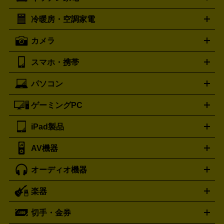
ポーター
美顔器
脱毛器
家電買取の詳細はこちら
ヘアドライヤー
トゥミ
ヘアアイロン
EMS
フェ
PORTER
TUMI
イスケア
ボディケア
マッサージ機
電気シェーバー
電動
トリー バーチ
ロレックス
TORY BURCH
ROLEX
冷暖房・空調家電
オーブンレンジ・電子レンジ
炊飯器・精米機
ホットプレー
歯ブラシ
オメガ
アンテプリマ
OMEGA
ANTEPRIMA
ト・たこ焼き器
ホームベーカリー
電気圧力鍋
ミキサー・カ
カメラ
バレンシアガ
ストーブ
ファンヒーター
電気ヒーター
ふとん乾燥機
加
ッター
調理家電
BALENCIAGA
美容機器の詳細はこちら
ワインセラー
湿器、除湿器
空気清浄器
扇風機
サーキュレーター
ボッテガ・ヴェネタ
バーバリー
Bottega Veneta
BURBERRY
スマホ・携帯
ニコン
Canon
ソニー
富士フイルム
オリンパス
パナソニ
キッチン家電買取の
ブルガリ
カルティエ
BVLGARI
Cartier
ック
一眼レフカメラ
家電買取の詳細はこちら
コンパクトデジカメ（コンデジ）
ミラ
詳細はこちら
パソコン
ドルチェ＆ガッバーナ
フェンディ
Dolce&Gabbana
FENDI
iPhone
Xperia
Android
携帯電話
ポータブル充電器
スマ
ーレス一眼
一眼レフ レンズ各種
レンズフィルター
一脚・
ートフォンアクセサリー
三脚
ロエベ
ティファニー
Loewe
Tiffany&Co.
ゲーミングPC
ノートパソコン
デスクトップパソコン
Mac
パソコンパー
ツ
PCモニター
スマホ・携帯買取の詳細はこちら
パソコン周辺機器
電子ブックリーダー
プ
カメラ買取の詳細はこちら
ブランド品買取の詳細はこちら
iPad製品
デスクトップ
ノートパソコン
PCパーツ
周辺機器
リンター
AV機器
iPad
iPad Pro
ゲーミングPC買取の詳細はこちら
iPad Air
iPad mini
パソコン買取の詳細はこちら
オーディオ機器
ブルーレイ・DVDレコーダー
iPad製品買取の詳細はこちら
音楽プレイヤー
プロジェクタ
ー
ラジカセ
ラジオ
ミニコンポ・システムコンポ
ビデオ
楽器
スピーカー
プリメインアンプ
レコードプレーヤー・ターンテ
デッキ
カラオケ機器
テレビ
ブルーレイ・DVDプレーヤ
ーブル
CDプレイヤー
イヤホン
真空管アンプ
オープンリ
ー
マイク
リモコン
ICレコーダー
記録メディア
映像用
切手・金券
ギター
ベース
アコギ
バイオリン
サックス
フルート
ールデッキ
ヘッドホン
チューナー
AVアンプ
MDプレーヤ
ケーブル