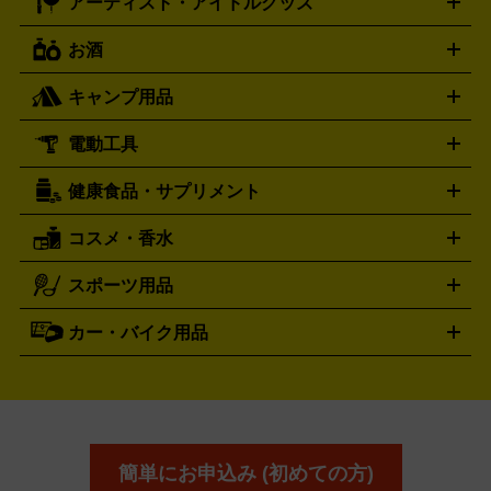
アーティスト・アイドルグッズ
ディーゼル
アルマーニ
フェンディ
VTuberグッズ
缶バッジ
アクリルグッズ
ラバスト
タペス
Diesel
ARMANI
FENDI
トリー
抱き枕カバー
おもちゃ買取の詳細はこちら
一番くじ
ぬいぐるみ
トレーディングカード買取の詳細はこちら
フランクミュラー
グッチ
ゲーム買取の詳細はこちら
FRANCK MULLER
GUCCI
お酒
ライブDVD・Blu-ray
映像ソフト
アイドルCD
写真集
ペン
ハミルトン
ハリー･ウィンストン
Hamilton
Harry Winston
ライト
タオル
アニメ・キャラクターグッズ
Tシャツ
パーカー
はっぴ
生写真
ジャー
キャンプ用品
エルメス
ルミノックス
HERMES
LUMINOX
ウイスキー
ワイン
ブランデー
日本酒・焼酎
各種アルコ
ジ
アクリルキーホルダー
買取の詳細はこちら
トートバッグ
リュック
缶バッ
ール
ジ
ベースボールシャツ
うちわ
電動工具
テント・タープ
時計買取の詳細はこちら
寝袋・キャンプ寝具
ザック・リュック
発電
機
ナイフ
バーナー・バーベキューコンロ
お酒買取の詳細はこちら
ランタン・ライ
アーティスト・アイドルグッズ
健康食品・サプリメント
穴あけ・締付工具
切断工具
研磨工具
電動工具・充電工具
ト
クッカー・調理器具
キャンプテーブル・椅子
登山靴・ト
買取の詳細はこちら
レッキングシューズ
アウトドア用品
コスメ・香水
サントリー
アサヒ
MLM
サントリーウエルネス
カルピス
ハンディGPS、レインウエアなど
電動工具買取の詳細はこちら
スポーツ用品
SK-II
健康食品・サプリメント
シャネル
ドゥ・ラ・メール
キャンプ用品買取の詳細はこちら
エスケーツー
CHANEL
資生堂
買取の詳細はこちら
ポーラ
アディクション
DE LA MER
SHISEIDO
POLA
カー・バイク用品
ゴルフクラブ・ゴルフ用品
ドライバー
アイアンセット
フェ
アユーラ
アールエムケー
アルビ
ADDICTION
AYURA
RMK
アウェイウッド
ウェッジ
パター
ユーティリティ
テニス
オン
アンプリチュード
イヴ・サンローラ
ALBION
Amplitude
タイヤ
ブレーキパーツ
カーナビ
クラッチ
ドライブレコ
ラケット
バドミントンラケット
ン
イプサ
エスティローダー
YVES SAINT LAURENT
IPSA
ーダー
カーオーディオ
エスト
エレガンス
エリクシ
ESTEE LAUDER
est
Elégance
ール
オッペン化粧品
オバジ
花王
カネ
ELIXIR
Obagi
Kao
ボウ
KANEBO
簡単にお申込み (初めての方)