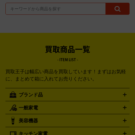
買取商品一覧
- ITEM LIST -
買取王子は幅広い商品を買取しています！
まずはお気軽
に、まとめて箱に入れてお売りください。
ブランド品
一般家電
ルイ・ヴィトン
エルメス
LOUIS VUITTON
HERMES
シャネル
グッチ
コーチ
CHANEL
GUCCI
COACH
美容機器
掃除機
アイロン
ミシン
電話機・FAX
電池・充電池
プラダ
フェリージ
ゴヤール
PRADA
Felisi
GOYARD
キッチン家電