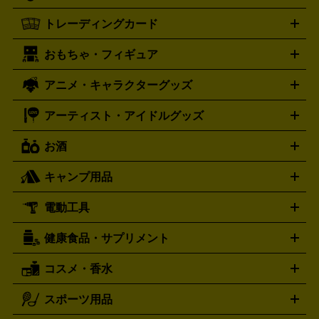
One X
XBOX One S
XBOX 360
ファミコン
スーパーファ
タグホイヤー
カシオ
セイコー
TAG Heuer
SEIKO
CASIO
トレーディングカード
ゴールド
インゴット
コイン・金貨
メダル・記念品
ジュ
ミコン
ニンテンドー64
セガサターン
ドリームキャスト
G-SHOCK
パネライ
カルティエ
Gショック
Panerai
Cartier
エリー・宝石
シルバーアクセサリー
銀食器・カトラリー
PCエンジン
ネオジオ
メガドライブ
PCゲーム
ゲームパッ
おもちゃ・フィギュア
スウォッチ
ポケモンカード
遊戯王
センチュリー
ワンピースカード
デュエルマスター
Swatch
CENTURY
ド
メモリーカード
アーケードスティック
レーシングコント
ズ
ホロライブ オフィシャルカードゲーム
サプライ品
未開
ローラー
ヘッドセット
amiibo
ニンテンドークラシックミニ
タイメックス
シチズン
プレゲ
TIMEX
CITIZEN
Breguet
アニメ・キャラクターグッズ
フィギュア
プラモデル
ミニカー
レトロトイ
エアガン・
封ボックス
金・プラチナ買取の詳細はこちら
未開封パック
その他カードゲーム
その他コレク
ファミコン
ニンテンドークラシックミニスーパーファミコン
ブルガリ
ダニエル・ウェリントン
BVLGARI
Daniel Wellington
モデルガン
ドール
鉄道模型
ションカード
メガドライブミニ
レトロフリーク
レトロゲーム互換機
アーティスト・アイドルグッズ
ディーゼル
アルマーニ
フェンディ
VTuberグッズ
缶バッジ
アクリルグッズ
ラバスト
タペス
Diesel
ARMANI
FENDI
トリー
抱き枕カバー
おもちゃ買取の詳細はこちら
一番くじ
ぬいぐるみ
トレーディングカード買取の詳細はこちら
フランクミュラー
グッチ
ゲーム買取の詳細はこちら
FRANCK MULLER
GUCCI
お酒
ライブDVD・Blu-ray
映像ソフト
アイドルCD
写真集
ペン
ハミルトン
ハリー･ウィンストン
Hamilton
Harry Winston
ライト
タオル
アニメ・キャラクターグッズ
Tシャツ
パーカー
はっぴ
生写真
ジャー
キャンプ用品
エルメス
ルミノックス
HERMES
LUMINOX
ウイスキー
ワイン
ブランデー
日本酒・焼酎
各種アルコ
ジ
アクリルキーホルダー
買取の詳細はこちら
トートバッグ
リュック
缶バッ
ール
ジ
ベースボールシャツ
うちわ
電動工具
テント・タープ
時計買取の詳細はこちら
寝袋・キャンプ寝具
ザック・リュック
発電
機
ナイフ
バーナー・バーベキューコンロ
お酒買取の詳細はこちら
ランタン・ライ
アーティスト・アイドルグッズ
健康食品・サプリメント
穴あけ・締付工具
切断工具
研磨工具
電動工具・充電工具
ト
クッカー・調理器具
キャンプテーブル・椅子
登山靴・ト
買取の詳細はこちら
レッキングシューズ
アウトドア用品
コスメ・香水
サントリー
アサヒ
MLM
サントリーウエルネス
カルピス
ハンディGPS、レインウエアなど
電動工具買取の詳細はこちら
スポーツ用品
SK-II
健康食品・サプリメント
シャネル
ドゥ・ラ・メール
キャンプ用品買取の詳細はこちら
エスケーツー
CHANEL
資生堂
ポーラ
アディクション