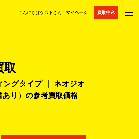
こんにちはゲストさん｜
マイページ
買取申込
法人買取
コラム
マイページ
採用情報
通販サイト
買取
ィングタイプ ｜ ネオジオ
書あり）の
参考買取価格