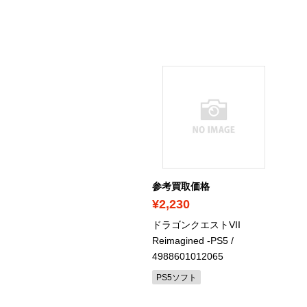
考買取価格
参考買取価格
1,210
¥2,230
・女神転生Ⅴ Vengeance
ドラゴンクエストVII
PS5
/ 4984995907529
Reimagined -PS5
/
4988601012065
S5ソフト
PS5ソフト