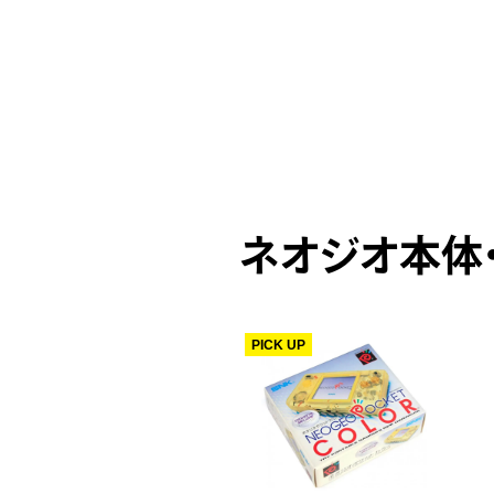
ネオジオ本体
ICK UP
PICK UP