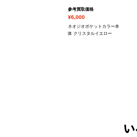
考買取価格
参考買取価格
35,000
¥6,000
オジオロム ROM 本体
ネオジオポケットカラー本
体 クリスタルイエロー
い