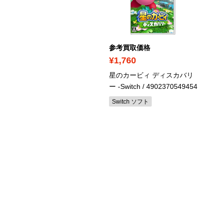
考買取価格
参考買取価格
4,930
¥1,760
の青空に約束を― Refine
星のカービィ ディスカバリ
全生産限定版
/ EGCS-
ー -Switch
/ 4902370549454
271
Switch ソフト
S4（スペシャルエディショ
）