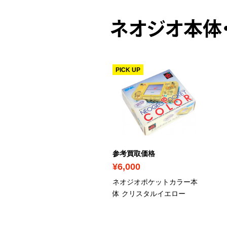
ネオジオ本体
ICK UP
PICK UP
考買取価格
参考買取価格
35,000
¥6,000
オジオロム ROM 本体
ネオジオポケットカラー本
体 クリスタルイエロー