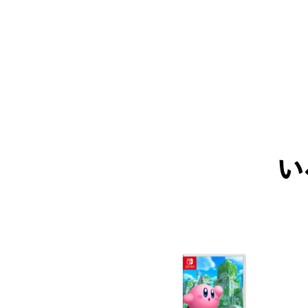
い
ICK UP