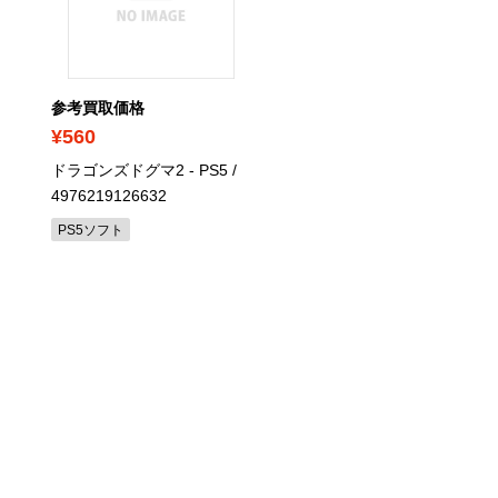
参考買取価格
参考買取価格
¥560
¥14,600
ドラゴンズドグマ2 - PS5
/
PlayStation 4 ドラゴン
4976219126632
スト ロト エディション /
1TB
/ CUHJ-10015/PS4
PS5ソフト
PS4（付属品なし）