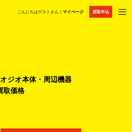
こんにちはゲストさん｜
マイページ
買取申込
法人買取
コラム
マイページ
採用情報
通販サイト
 ネオジオ本体・周辺機器
買取価格