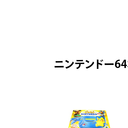
ニンテンドー6
ICK UP