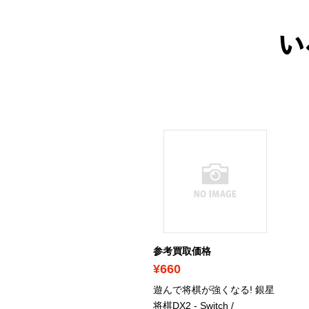
い
ICK UP
考買取価格
参考買取価格
1,500
¥660
ンテンドー64
/ ニンテン
遊んで将棋が強くなる! 銀星
ー64本体
将棋DX2 - Switch
/