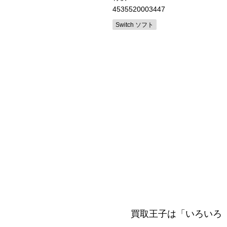
4535520003447
ンテンドー64本体・周辺機
（箱・説明書あり）
Switch ソフト
買取王子は「いろいろ