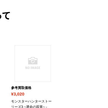
って
参考買取価格
参考買取価格
¥3,020
¥410
モンスターハンターストー
AOテニス 2 -Switch
/
リーズ3 ~運命の双竜~ -
4571331332734