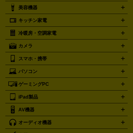
シャネル
グッチ
コーチ
CHANEL
GUCCI
COACH
美容機器
掃除機
アイロン
ミシン
電話機・FAX
電池・充電池
プラダ
フェリージ
ゴヤール
PRADA
Felisi
GOYARD
キッチン家電
ポーター
美顔器
脱毛器
家電買取の詳細はこちら
ヘアドライヤー
トゥミ
ヘアアイロン
EMS
フェ
PORTER
TUMI
イスケア
ボディケア
マッサージ機
電気シェーバー
電動
トリー バーチ
ロレックス
TORY BURCH
ROLEX
冷暖房・空調家電
オーブンレンジ・電子レンジ
炊飯器・精米機
ホットプレー
歯ブラシ
オメガ
アンテプリマ
OMEGA
ANTEPRIMA
ト・たこ焼き器
ホームベーカリー
電気圧力鍋
ミキサー・カ
カメラ
バレンシアガ
ストーブ
ファンヒーター
電気ヒーター
ふとん乾燥機
加
ッター
調理家電
BALENCIAGA
美容機器の詳細はこちら
ワインセラー
湿器、除湿器
空気清浄器
扇風機
サーキュレーター
ボッテガ・ヴェネタ
バーバリー
Bottega Veneta
BURBERRY
スマホ・携帯
ニコン
Canon
ソニー
富士フイルム
オリンパス
パナソニ
キッチン家電買取の
ブルガリ
カルティエ
BVLGARI
Cartier
ック
一眼レフカメラ
家電買取の詳細はこちら
コンパクトデジカメ（コンデジ）
ミラ
詳細はこちら
パソコン
ドルチェ＆ガッバーナ
フェンディ
Dolce&Gabbana
FENDI
iPhone
Xperia
Android
携帯電話
ポータブル充電器
スマ
ーレス一眼
一眼レフ レンズ各種
レンズフィルター
一脚・
ートフォンアクセサリー
三脚
ロエベ
ティファニー
Loewe
Tiffany&Co.
ゲーミングPC
ノートパソコン
デスクトップパソコン
Mac
パソコンパー
ツ
PCモニター
スマホ・携帯買取の詳細はこちら
パソコン周辺機器
電子ブックリーダー
プ
カメラ買取の詳細はこちら
ブランド品買取の詳細はこちら
iPad製品
デスクトップ
ノートパソコン
PCパーツ
周辺機器
リンター
AV機器
iPad
iPad Pro
ゲーミングPC買取の詳細はこちら
iPad Air
iPad mini
パソコン買取の詳細はこちら
オーディオ機器
ブルーレイ・DVDレコーダー
iPad製品買取の詳細はこちら
音楽プレイヤー
プロジェクタ
ー
ラジカセ
ラジオ
ミニコンポ・システムコンポ
ビデオ