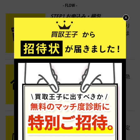
- FLOW -
STEP1 お申込み・梱包
ネットでお申込みしたら、箱に売り
たい商品をいろいろ詰めて梱包しま
す。
STEP2 発送
送料無料でご自宅から発送！佐川急
便がご自宅まで引き取りに伺いま
す。
STEP3 ご入金
査定結果はメールでお知らせ。査定
結果がOKなら金額をお支払い！