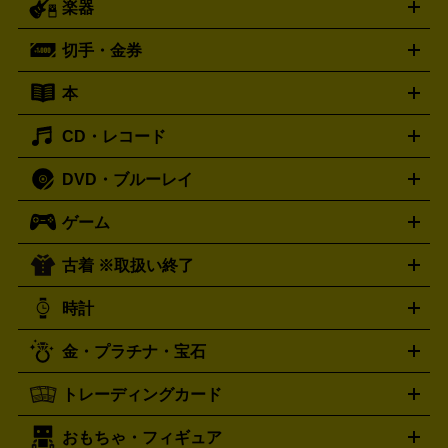
楽器
スピーカー
プリメインアンプ
レコードプレーヤー・ターンテ
デッキ
カラオケ機器
テレビ
ブルーレイ・DVDプレーヤ
ーブル
CDプレイヤー
イヤホン
真空管アンプ
オープンリ
ー
マイク
リモコン
ICレコーダー
記録メディア
映像用
切手・金券
ギター
ベース
アコギ
バイオリン
サックス
フルート
ールデッキ
ヘッドホン
チューナー
AVアンプ
MDプレーヤ
ケーブル
キーボード
アンプ
エフェクター
ー
イコライザー
DATデッキ
ホームシアター・サラウンドセ
本
切手シート
クオカード
テレホンカード
ANA（全日空）株
ット
ウーファー
AV機器買取の詳細はこちら
ワイヤレス・ポータブルスピーカー
スマー
主優待券
JCBギフトカード
楽器買取の詳細はこちら
はがき・年賀状
トスピーカー
交換針・カートリッジ
音響用ケーブル
記録媒
CD・レコード
漫画・コミック
小説
ビジネス書
医学書・教育書
哲学・
体
人文書
趣味・暮らし本
切手・金券買取の詳細はこちら
写真集・絵本
DVD・ブルーレイ
J-POP
アニメ・ゲーム
サウンドトラック
ロック
ハード
オーディオ買取の詳細はこちら
ロック・ヘヴィーメタル
本買取の詳細はこちら
ジャズ
クラシック
ソウル・R＆
ゲーム
映画
ドラマ
アニメ
ミュージックビデオ
アイドル
スポ
B
歌謡曲・演歌
洋楽
K-POP
ブルース・カントリー
ヒッ
ーツ
お笑い
ドキュメンタリー
舞台・ステージ
プホップ
ダンス・エレクトロニカ
フュージョン
ワール
古着 ※取扱い終了
ニンテンドー Switch2
ニンテンドー Switch
ド
ヒーリング・ニューエイジ
キッズ・ファミリー
日本の伝
スイッチ2
スイッチ
ニンテンドー 3DS
DVD買取の詳細はこちら
ニンテンドー DS
PS5
PS4
統芸能・芸能
カラオケ
スポーツ・カルチャー
プレステ5
時計
PS3
PS Vita
PSP
PS4 pro
PS2
プレステ4
プレステ3
古着買取の詳細はこちら
プレイステーション
PS VR
ゲームボーイ
ゲームボーイア
CD・レコード買取の詳細はこちら
金・プラチナ・宝石
ドバンス
ロレックス
Wii
Wii U
オメガ
ゲームキューブ
XBOX One
XBOX
ROLEX
OMEGA
One X
XBOX One S
XBOX 360
ファミコン
スーパーファ
タグホイヤー
カシオ
セイコー
TAG Heuer
SEIKO
CASIO
トレーディングカード
ゴールド
インゴット
コイン・金貨
メダル・記念品
ジュ
ミコン
ニンテンドー64
セガサターン
ドリームキャスト
G-SHOCK
パネライ
カルティエ
Gショック
Panerai
Cartier
エリー・宝石
シルバーアクセサリー
銀食器・カトラリー
PCエンジン
ネオジオ
メガドライブ
PCゲーム
ゲームパッ
おもちゃ・フィギュア
スウォッチ
ポケモンカード
遊戯王
センチュリー
ワンピースカード
デュエルマスター
Swatch
CENTURY
ド
メモリーカード
アーケードスティック
レーシングコント