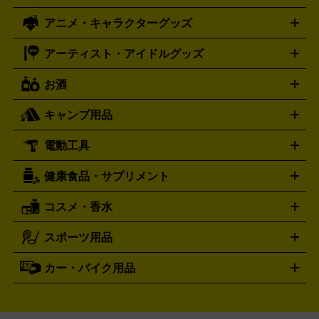
ズ
ホロライブ オフィシャルカードゲーム
サプライ品
未開
ローラー
ヘッドセット
amiibo
ニンテンドークラシックミニ
タイメックス
シチズン
プレゲ
TIMEX
CITIZEN
Breguet
アニメ・キャラクターグッズ
フィギュア
プラモデル
ミニカー
レトロトイ
エアガン・
封ボックス
金・プラチナ買取の詳細はこちら
未開封パック
その他カードゲーム
その他コレク
ファミコン
ニンテンドークラシックミニスーパーファミコン
ブルガリ
ダニエル・ウェリントン
BVLGARI
Daniel Wellington
モデルガン
ドール
鉄道模型
ションカード
メガドライブミニ
レトロフリーク
レトロゲーム互換機
アーティスト・アイドルグッズ
ディーゼル
アルマーニ
フェンディ
VTuberグッズ
缶バッジ
アクリルグッズ
ラバスト
タペス
Diesel
ARMANI
FENDI
トリー
抱き枕カバー
おもちゃ買取の詳細はこちら
一番くじ
ぬいぐるみ
トレーディングカード買取の詳細はこちら
フランクミュラー
グッチ
ゲーム買取の詳細はこちら
FRANCK MULLER
GUCCI
お酒
ライブDVD・Blu-ray
映像ソフト
アイドルCD
写真集
ペン
ハミルトン
ハリー･ウィンストン
Hamilton
Harry Winston
ライト
タオル
アニメ・キャラクターグッズ
Tシャツ
パーカー
はっぴ
生写真
ジャー
キャンプ用品
エルメス
ルミノックス
HERMES
LUMINOX
ウイスキー
ワイン
ブランデー
日本酒・焼酎
各種アルコ
ジ
アクリルキーホルダー
買取の詳細はこちら
トートバッグ
リュック
缶バッ
ール
ジ
ベースボールシャツ
うちわ
電動工具
テント・タープ
時計買取の詳細はこちら
寝袋・キャンプ寝具
ザック・リュック
発電
機
ナイフ
バーナー・バーベキューコンロ
お酒買取の詳細はこちら
ランタン・ライ
アーティスト・アイドルグッズ
健康食品・サプリメント
穴あけ・締付工具
切断工具
研磨工具
電動工具・充電工具
ト
クッカー・調理器具
キャンプテーブル・椅子
登山靴・ト
買取の詳細はこちら
レッキングシューズ
アウトドア用品
コスメ・香水
サントリー
アサヒ
MLM
サントリーウエルネス
カルピス
ハンディGPS、レインウエアなど
電動工具買取の詳細はこちら
スポーツ用品
SK-II
健康食品・サプリメント
シャネル
ドゥ・ラ・メール
キャンプ用品買取の詳細はこちら
エスケーツー
CHANEL
資生堂
買取の詳細はこちら
ポーラ
アディクション
DE LA MER
SHISEIDO
POLA
カー・バイク用品
ゴルフクラブ・ゴルフ用品
ドライバー
アイアンセット
フェ
アユーラ
アールエムケー
アルビ
ADDICTION
AYURA
RMK
アウェイウッド
ウェッジ
パター
ユーティリティ
テニス
オン
アンプリチュード
イヴ・サンローラ
ALBION
Amplitude
タイヤ
ブレーキパーツ
カーナビ
クラッチ
ドライブレコ
ラケット
バドミントンラケット
ン
イプサ
エスティローダー
YVES SAINT LAURENT
IPSA
ーダー
カーオーディオ