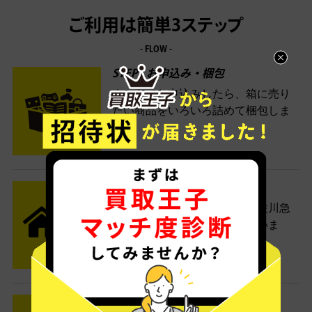
ご利用は簡単3ステップ
- FLOW -
STEP1 お申込み・梱包
ネットでお申込みしたら、箱に売り
たい商品をいろいろ詰めて梱包しま
す。
STEP2 発送
送料無料でご自宅から発送！佐川急
便がご自宅まで引き取りに伺いま
す。
STEP3 ご入金