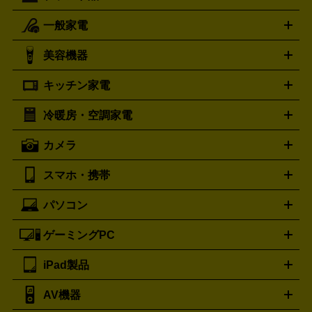
一般家電
ルイ・ヴィトン
エルメス
LOUIS VUITTON
HERMES
シャネル
グッチ
コーチ
CHANEL
GUCCI
COACH
美容機器
掃除機
アイロン
ミシン
電話機・FAX
電池・充電池
プラダ
フェリージ
ゴヤール
PRADA
Felisi
GOYARD
キッチン家電
ポーター
美顔器
脱毛器
家電買取の詳細はこちら
ヘアドライヤー
トゥミ
ヘアアイロン
EMS
フェ
PORTER
TUMI
イスケア
ボディケア
マッサージ機
電気シェーバー
電動
トリー バーチ
ロレックス
TORY BURCH
ROLEX
冷暖房・空調家電
オーブンレンジ・電子レンジ
炊飯器・精米機
ホットプレー
歯ブラシ
オメガ
アンテプリマ
OMEGA
ANTEPRIMA
ト・たこ焼き器
ホームベーカリー
電気圧力鍋
ミキサー・カ
カメラ
バレンシアガ
ストーブ
ファンヒーター
電気ヒーター
ふとん乾燥機
加
ッター
調理家電
BALENCIAGA
美容機器の詳細はこちら
ワインセラー
湿器、除湿器
空気清浄器
扇風機
サーキュレーター
ボッテガ・ヴェネタ
バーバリー
Bottega Veneta
BURBERRY
スマホ・携帯
ニコン
Canon
ソニー
富士フイルム
オリンパス
パナソニ
キッチン家電買取の
ブルガリ
カルティエ
BVLGARI
Cartier
ック
一眼レフカメラ
家電買取の詳細はこちら
コンパクトデジカメ（コンデジ）
ミラ
詳細はこちら
パソコン
ドルチェ＆ガッバーナ
フェンディ
Dolce&Gabbana
FENDI
iPhone
Xperia
Android
携帯電話
ポータブル充電器
スマ
ーレス一眼
一眼レフ レンズ各種
レンズフィルター
一脚・
ートフォンアクセサリー
三脚
ロエベ
ティファニー
Loewe
Tiffany&Co.
ゲーミングPC
ノートパソコン
デスクトップパソコン
Mac
パソコンパー
ツ
PCモニター
スマホ・携帯買取の詳細はこちら
パソコン周辺機器
電子ブックリーダー
プ
カメラ買取の詳細はこちら
ブランド品買取の詳細はこちら
iPad製品
デスクトップ
ノートパソコン
PCパーツ
周辺機器
リンター
AV機器
iPad
iPad Pro
ゲーミングPC買取の詳細はこちら
iPad Air
iPad mini
パソコン買取の詳細はこちら