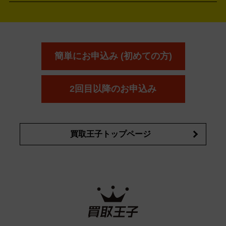
アウェイウッド
ウェッジ
パター
ユーティリティ
テニス
オン
アンプリチュード
イヴ・サンローラ
ALBION
Amplitude
タイヤ
ブレーキパーツ
カーナビ
クラッチ
ドライブレコ
ラケット
バドミントンラケット
ン
イプサ
エスティローダー
YVES SAINT LAURENT
IPSA
ーダー
カーオーディオ
エスト
エレガンス
エリクシ
ESTEE LAUDER
est
Elégance
ール
オッペン化粧品
オバジ
花王
カネ
ELIXIR
Obagi
Kao
ボウ
KANEBO
簡単にお申込み (初めての方)
コスメ・香水買取の
詳細はこちら
2回目以降のお申込み
買取王子トップページ