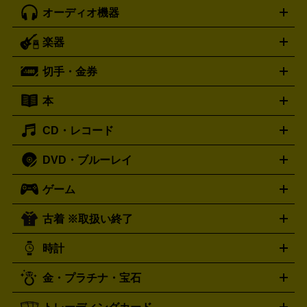
オーディオ機器
ブルーレイ・DVDレコーダー
iPad製品買取の詳細はこちら
音楽プレイヤー
プロジェクタ
ー
ラジカセ
ラジオ
ミニコンポ・システムコンポ
ビデオ
楽器
スピーカー
プリメインアンプ
レコードプレーヤー・ターンテ
デッキ
カラオケ機器
テレビ
ブルーレイ・DVDプレーヤ
ーブル
CDプレイヤー
イヤホン
真空管アンプ
オープンリ
ー
マイク
リモコン
ICレコーダー
記録メディア
映像用
切手・金券
ギター
ベース
アコギ
バイオリン
サックス
フルート
ールデッキ
ヘッドホン
チューナー
AVアンプ
MDプレーヤ
ケーブル
キーボード
アンプ
エフェクター
ー
イコライザー
DATデッキ
ホームシアター・サラウンドセ
本
切手シート
クオカード
テレホンカード
ANA（全日空）株
ット
ウーファー
AV機器買取の詳細はこちら
ワイヤレス・ポータブルスピーカー
スマー
主優待券
JCBギフトカード
楽器買取の詳細はこちら
はがき・年賀状
トスピーカー
交換針・カートリッジ
音響用ケーブル
記録媒
CD・レコード
漫画・コミック
小説
ビジネス書
医学書・教育書
哲学・
体
人文書
趣味・暮らし本
切手・金券買取の詳細はこちら
写真集・絵本
DVD・ブルーレイ
J-POP
アニメ・ゲーム
サウンドトラック
ロック
ハード
オーディオ買取の詳細はこちら
ロック・ヘヴィーメタル
本買取の詳細はこちら
ジャズ
クラシック
ソウル・R＆
ゲーム
映画
ドラマ
アニメ
ミュージックビデオ
アイドル
スポ
B
歌謡曲・演歌
洋楽
K-POP
ブルース・カントリー
ヒッ
ーツ
お笑い
ドキュメンタリー
舞台・ステージ
プホップ
ダンス・エレクトロニカ
フュージョン
ワール
古着 ※取扱い終了
ニンテンドー Switch2
ニンテンドー Switch
ド
ヒーリング・ニューエイジ
キッズ・ファミリー
日本の伝
スイッチ2
スイッチ
ニンテンドー 3DS
DVD買取の詳細はこちら
ニンテンドー DS
PS5
PS4
統芸能・芸能
カラオケ
スポーツ・カルチャー
プレステ5
時計
PS3
PS Vita
PSP
PS4 pro
PS2
プレステ4
プレステ3
古着買取の詳細はこちら
プレイステーション
PS VR
ゲームボーイ
ゲームボーイア
CD・レコード買取の詳細はこちら
金・プラチナ・宝石
ドバンス
ロレックス
Wii
Wii U
オメガ
ゲームキューブ
XBOX One
XBOX
ROLEX
OMEGA
One X
XBOX One S
XBOX 360
ファミコン
スーパーファ
タグホイヤー
カシオ
セイコー
TAG Heuer
SEIKO
CASIO