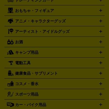
トレーディングカード
ゴールド
インゴット
コイン・金貨
メダル・記念品
ジュ
ミコン
ニンテンドー64
セガサターン
ドリームキャスト
G-SHOCK
パネライ
カルティエ
Gショック
Panerai
Cartier
エリー・宝石
シルバーアクセサリー
銀食器・カトラリー
PCエンジン
ネオジオ
メガドライブ
PCゲーム
ゲームパッ
おもちゃ・フィギュア
スウォッチ
ポケモンカード
遊戯王
センチュリー
ワンピースカード
デュエルマスター
Swatch
CENTURY
ド
メモリーカード
アーケードスティック
レーシングコント
ズ
ホロライブ オフィシャルカードゲーム
サプライ品
未開
ローラー
ヘッドセット
amiibo
ニンテンドークラシックミニ
タイメックス
シチズン
プレゲ
TIMEX
CITIZEN
Breguet
アニメ・キャラクターグッズ
フィギュア
プラモデル
ミニカー
レトロトイ
エアガン・
封ボックス
金・プラチナ買取の詳細はこちら
未開封パック
その他カードゲーム
その他コレク
ファミコン
ニンテンドークラシックミニスーパーファミコン
ブルガリ
ダニエル・ウェリントン
BVLGARI
Daniel Wellington
モデルガン
ドール
鉄道模型
ションカード
メガドライブミニ
レトロフリーク
レトロゲーム互換機
アーティスト・アイドルグッズ
ディーゼル
アルマーニ
フェンディ
VTuberグッズ
缶バッジ
アクリルグッズ
ラバスト
タペス
Diesel
ARMANI
FENDI
トリー
抱き枕カバー
おもちゃ買取の詳細はこちら
一番くじ
ぬいぐるみ
トレーディングカード買取の詳細はこちら
フランクミュラー
グッチ
ゲーム買取の詳細はこちら
FRANCK MULLER
GUCCI
お酒
ライブDVD・Blu-ray
映像ソフト
アイドルCD
写真集
ペン
ハミルトン
ハリー･ウィンストン
Hamilton
Harry Winston
ライト
タオル
アニメ・キャラクターグッズ
Tシャツ
パーカー
はっぴ
生写真
ジャー
キャンプ用品
エルメス
ルミノックス
HERMES
LUMINOX
ウイスキー
ワイン
ブランデー
日本酒・焼酎
各種アルコ
ジ
アクリルキーホルダー
買取の詳細はこちら
トートバッグ
リュック
缶バッ
ール
ジ
ベースボールシャツ
うちわ
電動工具
テント・タープ
時計買取の詳細はこちら
寝袋・キャンプ寝具
ザック・リュック
発電
機
ナイフ
バーナー・バーベキューコンロ
お酒買取の詳細はこちら
ランタン・ライ
アーティスト・アイドルグッズ
健康食品・サプリメント
穴あけ・締付工具
切断工具
研磨工具
電動工具・充電工具
ト
クッカー・調理器具
キャンプテーブル・椅子
登山靴・ト
買取の詳細はこちら
レッキングシューズ
アウトドア用品
コスメ・香水
サントリー
アサヒ
MLM
サントリーウエルネス
カルピス
ハンディGPS、レインウエアなど
電動工具買取の詳細はこちら
スポーツ用品
SK-II
健康食品・サプリメント
シャネル
ドゥ・ラ・メール
キャンプ用品買取の詳細はこちら
エスケーツー
CHANEL
資生堂
買取の詳細はこちら
ポーラ
アディクション
DE LA MER
SHISEIDO
POLA
カー・バイク用品
ゴルフクラブ・ゴルフ用品
ドライバー
アイアンセット
フェ
アユーラ
アールエムケー
アルビ
ADDICTION
AYURA
RMK