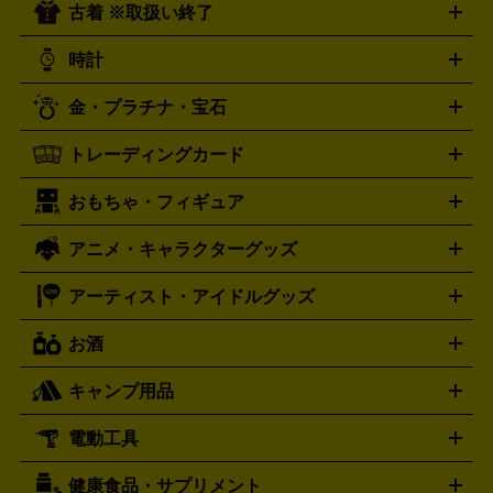
古着 ※取扱い終了
ニンテンドー Switch2
ニンテンドー Switch
ド
ヒーリング・ニューエイジ
キッズ・ファミリー
日本の伝
スイッチ2
スイッチ
ニンテンドー 3DS
DVD買取の詳細はこちら
ニンテンドー DS
PS5
PS4
統芸能・芸能
カラオケ
スポーツ・カルチャー
プレステ5
時計
PS3
PS Vita
PSP
PS4 pro
PS2
プレステ4
プレステ3
古着買取の詳細はこちら
プレイステーション
PS VR
ゲームボーイ
ゲームボーイア
CD・レコード買取の詳細はこちら
金・プラチナ・宝石
ドバンス
ロレックス
Wii
Wii U
オメガ
ゲームキューブ
XBOX One
XBOX
ROLEX
OMEGA
One X
XBOX One S
XBOX 360
ファミコン
スーパーファ
タグホイヤー
カシオ
セイコー
TAG Heuer
SEIKO
CASIO
トレーディングカード
ゴールド
インゴット
コイン・金貨
メダル・記念品
ジュ
ミコン
ニンテンドー64
セガサターン
ドリームキャスト
G-SHOCK
パネライ
カルティエ
Gショック
Panerai
Cartier
エリー・宝石
シルバーアクセサリー
銀食器・カトラリー
PCエンジン
ネオジオ
メガドライブ
PCゲーム
ゲームパッ
おもちゃ・フィギュア
スウォッチ
ポケモンカード
遊戯王
センチュリー
ワンピースカード
デュエルマスター
Swatch
CENTURY
ド
メモリーカード
アーケードスティック
レーシングコント
ズ
ホロライブ オフィシャルカードゲーム
サプライ品
未開
ローラー
ヘッドセット
amiibo
ニンテンドークラシックミニ
タイメックス
シチズン
プレゲ
TIMEX
CITIZEN
Breguet
アニメ・キャラクターグッズ
フィギュア
プラモデル
ミニカー
レトロトイ
エアガン・
封ボックス
金・プラチナ買取の詳細はこちら
未開封パック
その他カードゲーム
その他コレク
ファミコン
ニンテンドークラシックミニスーパーファミコン
ブルガリ
ダニエル・ウェリントン
BVLGARI
Daniel Wellington
モデルガン
ドール
鉄道模型
ションカード
メガドライブミニ
レトロフリーク
レトロゲーム互換機
アーティスト・アイドルグッズ
ディーゼル
アルマーニ
フェンディ
VTuberグッズ
缶バッジ
アクリルグッズ
ラバスト
タペス
Diesel
ARMANI
FENDI
トリー
抱き枕カバー
おもちゃ買取の詳細はこちら
一番くじ
ぬいぐるみ
トレーディングカード買取の詳細はこちら
フランクミュラー
グッチ
ゲーム買取の詳細はこちら
FRANCK MULLER
GUCCI
お酒
ライブDVD・Blu-ray
映像ソフト
アイドルCD
写真集
ペン
ハミルトン
ハリー･ウィンストン
Hamilton
Harry Winston
ライト
タオル
アニメ・キャラクターグッズ
Tシャツ
パーカー
はっぴ
生写真
ジャー
キャンプ用品
エルメス
ルミノックス
HERMES
LUMINOX
ウイスキー
ワイン
ブランデー
日本酒・焼酎
各種アルコ
ジ
アクリルキーホルダー
買取の詳細はこちら
トートバッグ
リュック
缶バッ
ール
ジ
ベースボールシャツ
うちわ
電動工具
テント・タープ
時計買取の詳細はこちら
寝袋・キャンプ寝具
ザック・リュック
発電
機
ナイフ
バーナー・バーベキューコンロ
お酒買取の詳細はこちら
ランタン・ライ
アーティスト・アイドルグッズ
健康食品・サプリメント
穴あけ・締付工具
切断工具
研磨工具
電動工具・充電工具
ト
クッカー・調理器具
キャンプテーブル・椅子
登山靴・ト