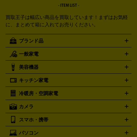
- ITEM LIST -
買取王子は幅広い商品を買取しています！
まずはお気軽
に、まとめて箱に入れてお売りください。
ブランド品
一般家電
ルイ・ヴィトン
エルメス
LOUIS VUITTON
HERMES
シャネル
グッチ
コーチ
CHANEL
GUCCI
COACH
美容機器
掃除機
アイロン
ミシン
電話機・FAX
電池・充電池
プラダ
フェリージ
ゴヤール
PRADA
Felisi
GOYARD
キッチン家電
ポーター
美顔器
脱毛器
家電買取の詳細はこちら
ヘアドライヤー
トゥミ
ヘアアイロン
EMS
フェ
PORTER
TUMI
イスケア
ボディケア
マッサージ機
電気シェーバー
電動
トリー バーチ
ロレックス
TORY BURCH
ROLEX
冷暖房・空調家電
オーブンレンジ・電子レンジ
炊飯器・精米機
ホットプレー
歯ブラシ
オメガ
アンテプリマ
OMEGA
ANTEPRIMA
ト・たこ焼き器
ホームベーカリー
電気圧力鍋
ミキサー・カ
カメラ
バレンシアガ
ストーブ
ファンヒーター
電気ヒーター
ふとん乾燥機
加
ッター
調理家電
BALENCIAGA
美容機器の詳細はこちら
ワインセラー
湿器、除湿器
空気清浄器
扇風機
サーキュレーター
ボッテガ・ヴェネタ
バーバリー
Bottega Veneta
BURBERRY
スマホ・携帯
ニコン
Canon
ソニー
富士フイルム
オリンパス
パナソニ
キッチン家電買取の
ブルガリ
カルティエ
BVLGARI
Cartier
ック
一眼レフカメラ
家電買取の詳細はこちら
コンパクトデジカメ（コンデジ）
ミラ
詳細はこちら
パソコン
ドルチェ＆ガッバーナ
フェンディ
Dolce&Gabbana
FENDI
iPhone
Xperia
Android
携帯電話
ポータブル充電器
スマ
ーレス一眼
一眼レフ レンズ各種
レンズフィルター
一脚・