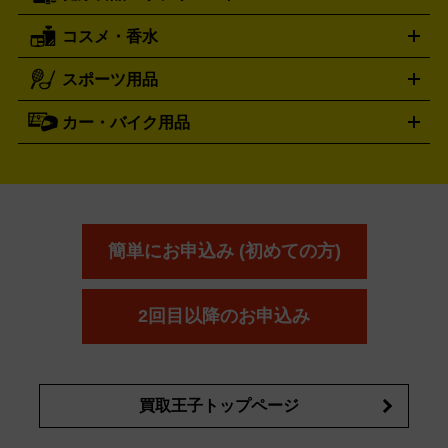
買取の詳細はこちら
レッキングシューズ
アウトドア用品
コスメ・香水
サントリー
アサヒ
MLM
サントリーウエルネス
カルピス
ハンディGPS、レインウエアなど
電動工具買取の詳細はこちら
スポーツ用品
SK-II
健康食品・サプリメント
シャネル
ドゥ・ラ・メール
キャンプ用品買取の詳細はこちら
エスケーツー
CHANEL
資生堂
買取の詳細はこちら
ポーラ
アディクション
DE LA MER
SHISEIDO
POLA
カー・バイク用品
ゴルフクラブ・ゴルフ用品
ドライバー
アイアンセット
フェ
アユーラ
アールエムケー
アルビ
ADDICTION
AYURA
RMK
アウェイウッド
ウェッジ
パター
ユーティリティ
テニス
オン
アンプリチュード
イヴ・サンローラ
ALBION
Amplitude
タイヤ
ブレーキパーツ
カーナビ
クラッチ
ドライブレコ
ラケット
バドミントンラケット
ン
イプサ
エスティローダー
YVES SAINT LAURENT
IPSA
ーダー
カーオーディオ
エスト
エレガンス
エリクシ
ESTEE LAUDER
est
Elégance
ール
オッペン化粧品
オバジ
花王
カネ
ELIXIR
Obagi
Kao
ボウ
KANEBO
簡単にお申込み (初めての方)
コスメ・香水買取の
詳細はこちら
2回目以降のお申込み
買取王子トップページ