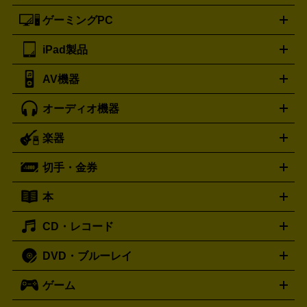
ートフォンアクセサリー
三脚
ロエベ
ティファニー
Loewe
Tiffany&Co.
ゲーミングPC
ノートパソコン
デスクトップパソコン
Mac
パソコンパー
ツ
PCモニター
スマホ・携帯買取の詳細はこちら
パソコン周辺機器
電子ブックリーダー
プ
カメラ買取の詳細はこちら
ブランド品買取の詳細はこちら
iPad製品
デスクトップ
ノートパソコン
PCパーツ
周辺機器
リンター
AV機器
iPad
iPad Pro
ゲーミングPC買取の詳細はこちら
iPad Air
iPad mini
パソコン買取の詳細はこちら
オーディオ機器
ブルーレイ・DVDレコーダー
iPad製品買取の詳細はこちら
音楽プレイヤー
プロジェクタ
ー
ラジカセ
ラジオ
ミニコンポ・システムコンポ
ビデオ
楽器
スピーカー
プリメインアンプ
レコードプレーヤー・ターンテ
デッキ
カラオケ機器
テレビ
ブルーレイ・DVDプレーヤ
ーブル
CDプレイヤー
イヤホン
真空管アンプ
オープンリ
ー
マイク
リモコン
ICレコーダー
記録メディア
映像用
切手・金券
ギター
ベース
アコギ
バイオリン
サックス
フルート
ールデッキ
ヘッドホン
チューナー
AVアンプ
MDプレーヤ
ケーブル
キーボード
アンプ
エフェクター
ー
イコライザー
DATデッキ
ホームシアター・サラウンドセ
本
切手シート
クオカード
テレホンカード
ANA（全日空）株
ット
ウーファー
AV機器買取の詳細はこちら
ワイヤレス・ポータブルスピーカー
スマー
主優待券
JCBギフトカード
楽器買取の詳細はこちら
はがき・年賀状
トスピーカー
交換針・カートリッジ
音響用ケーブル
記録媒
CD・レコード
漫画・コミック
小説
ビジネス書
医学書・教育書
哲学・
体
人文書
趣味・暮らし本
切手・金券買取の詳細はこちら
写真集・絵本
DVD・ブルーレイ
J-POP
アニメ・ゲーム
サウンドトラック
ロック
ハード
オーディオ買取の詳細はこちら
ロック・ヘヴィーメタル
本買取の詳細はこちら
ジャズ
クラシック
ソウル・R＆
ゲーム
映画
ドラマ
アニメ
ミュージックビデオ
アイドル
スポ
B
歌謡曲・演歌
洋楽
K-POP
ブルース・カントリー
ヒッ
ーツ
お笑い
ドキュメンタリー
舞台・ステージ
プホップ
ダンス・エレクトロニカ
フュージョン
ワール