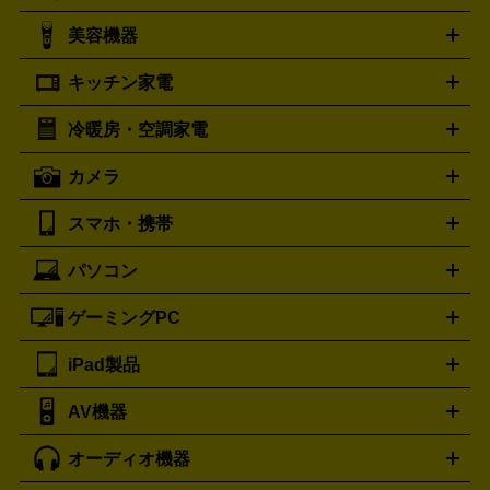
シャネル
グッチ
コーチ
CHANEL
GUCCI
COACH
美容機器
掃除機
アイロン
ミシン
電話機・FAX
電池・充電池
プラダ
フェリージ
ゴヤール
PRADA
Felisi
GOYARD
キッチン家電
ポーター
美顔器
脱毛器
家電買取の詳細はこちら
ヘアドライヤー
トゥミ
ヘアアイロン
EMS
フェ
PORTER
TUMI
イスケア
ボディケア
マッサージ機
電気シェーバー
電動
トリー バーチ
ロレックス
TORY BURCH
ROLEX
冷暖房・空調家電
オーブンレンジ・電子レンジ
炊飯器・精米機
ホットプレー
歯ブラシ
オメガ
アンテプリマ
OMEGA
ANTEPRIMA
ト・たこ焼き器
ホームベーカリー
電気圧力鍋
ミキサー・カ
カメラ
バレンシアガ
ストーブ
ファンヒーター
電気ヒーター
ふとん乾燥機
加
ッター
調理家電
BALENCIAGA
美容機器の詳細はこちら
ワインセラー
湿器、除湿器
空気清浄器
扇風機
サーキュレーター
ボッテガ・ヴェネタ
バーバリー
Bottega Veneta
BURBERRY
スマホ・携帯
ニコン
Canon
ソニー
富士フイルム
オリンパス
パナソニ
キッチン家電買取の
ブルガリ
カルティエ
BVLGARI
Cartier
ック
一眼レフカメラ
家電買取の詳細はこちら
コンパクトデジカメ（コンデジ）
ミラ
詳細はこちら
パソコン
ドルチェ＆ガッバーナ
フェンディ
Dolce&Gabbana
FENDI
iPhone
Xperia
Android
携帯電話
ポータブル充電器
スマ
ーレス一眼
一眼レフ レンズ各種
レンズフィルター
一脚・
ートフォンアクセサリー
三脚
ロエベ
ティファニー
Loewe
Tiffany&Co.
ゲーミングPC
ノートパソコン
デスクトップパソコン
Mac
パソコンパー
ツ
PCモニター
スマホ・携帯買取の詳細はこちら
パソコン周辺機器
電子ブックリーダー
プ
カメラ買取の詳細はこちら
ブランド品買取の詳細はこちら
iPad製品
デスクトップ
ノートパソコン
PCパーツ
周辺機器
リンター
AV機器
iPad
iPad Pro
ゲーミングPC買取の詳細はこちら
iPad Air
iPad mini
パソコン買取の詳細はこちら
オーディオ機器
ブルーレイ・DVDレコーダー
iPad製品買取の詳細はこちら
音楽プレイヤー
プロジェクタ
ー
ラジカセ
ラジオ
ミニコンポ・システムコンポ
ビデオ