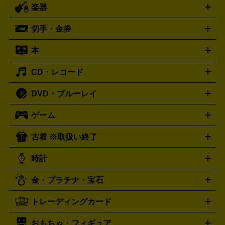
楽器
スピーカー
プリメインアンプ
レコードプレーヤー・ターンテ
デッキ
カラオケ機器
テレビ
ブルーレイ・DVDプレーヤ
ーブル
CDプレイヤー
イヤホン
真空管アンプ
オープンリ
ー
マイク
リモコン
ICレコーダー
記録メディア
映像用
切手・金券
ギター
ベース
アコギ
バイオリン
サックス
フルート
ールデッキ
ヘッドホン
チューナー
AVアンプ
MDプレーヤ
ケーブル
キーボード
アンプ
エフェクター
ー
イコライザー
DATデッキ
ホームシアター・サラウンドセ
本
切手シート
クオカード
テレホンカード
ANA（全日空）株
ット
ウーファー
AV機器買取の詳細はこちら
ワイヤレス・ポータブルスピーカー
スマー
主優待券
JCBギフトカード
楽器買取の詳細はこちら
はがき・年賀状
トスピーカー
交換針・カートリッジ
音響用ケーブル
記録媒
CD・レコード
漫画・コミック
小説
ビジネス書
医学書・教育書
哲学・
体
人文書
趣味・暮らし本
切手・金券買取の詳細はこちら
写真集・絵本
DVD・ブルーレイ
J-POP
アニメ・ゲーム
サウンドトラック
ロック
ハード
オーディオ買取の詳細はこちら
ロック・ヘヴィーメタル
本買取の詳細はこちら
ジャズ
クラシック
ソウル・R＆
ゲーム
映画
ドラマ
アニメ
ミュージックビデオ
アイドル
スポ
B
歌謡曲・演歌
洋楽
K-POP
ブルース・カントリー
ヒッ
ーツ
お笑い
ドキュメンタリー
舞台・ステージ
プホップ
ダンス・エレクトロニカ
フュージョン
ワール
古着 ※取扱い終了
ニンテンドー Switch2
ニンテンドー Switch
ド
ヒーリング・ニューエイジ
キッズ・ファミリー
日本の伝
スイッチ2
スイッチ
ニンテンドー 3DS
DVD買取の詳細はこちら
ニンテンドー DS
PS5
PS4
統芸能・芸能
カラオケ
スポーツ・カルチャー
プレステ5
時計
PS3
PS Vita
PSP
PS4 pro
PS2
プレステ4
プレステ3
古着買取の詳細はこちら
プレイステーション
PS VR
ゲームボーイ
ゲームボーイア
CD・レコード買取の詳細はこちら
金・プラチナ・宝石
ドバンス
ロレックス
Wii
Wii U
オメガ
ゲームキューブ
XBOX One
XBOX
ROLEX
OMEGA
One X
XBOX One S
XBOX 360
ファミコン
スーパーファ
タグホイヤー
カシオ
セイコー
TAG Heuer
SEIKO
CASIO
トレーディングカード
ゴールド
インゴット
コイン・金貨
メダル・記念品
ジュ
ミコン
ニンテンドー64
セガサターン
ドリームキャスト
G-SHOCK
パネライ
カルティエ
Gショック
Panerai
Cartier
エリー・宝石
シルバーアクセサリー
銀食器・カトラリー
PCエンジン
ネオジオ
メガドライブ
PCゲーム
ゲームパッ
おもちゃ・フィギュア