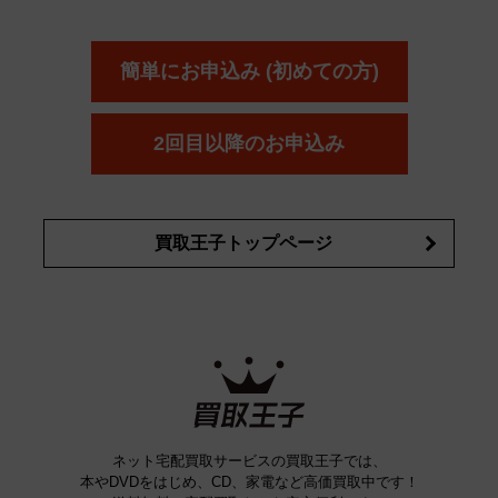
ーダー
カーオーディオ
エスト
エレガンス
エリクシ
ESTEE LAUDER
est
Elégance
ール
オッペン化粧品
オバジ
花王
カネ
ELIXIR
Obagi
Kao
ボウ
KANEBO
簡単にお申込み (初めての方)
コスメ・香水買取の
詳細はこちら
2回目以降のお申込み
買取王子トップページ
ネット宅配買取サービスの買取王子では、
本やDVDをはじめ、CD、家電など高価買取中です！