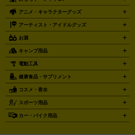
スウォッチ
ポケモンカード
遊戯王
センチュリー
ワンピースカード
デュエルマスター
Swatch
CENTURY
ド
メモリーカード
アーケードスティック
レーシングコント
ズ
ホロライブ オフィシャルカードゲーム
サプライ品
未開
ローラー
ヘッドセット
amiibo
ニンテンドークラシックミニ
タイメックス
シチズン
プレゲ
TIMEX
CITIZEN
Breguet
アニメ・キャラクターグッズ
フィギュア
プラモデル
ミニカー
レトロトイ
エアガン・
封ボックス
金・プラチナ買取の詳細はこちら
未開封パック
その他カードゲーム
その他コレク
ファミコン
ニンテンドークラシックミニスーパーファミコン
ブルガリ
ダニエル・ウェリントン
BVLGARI
Daniel Wellington
モデルガン
ドール
鉄道模型
ションカード
メガドライブミニ
レトロフリーク
レトロゲーム互換機
アーティスト・アイドルグッズ
ディーゼル
アルマーニ
フェンディ
VTuberグッズ
缶バッジ
アクリルグッズ
ラバスト
タペス
Diesel
ARMANI
FENDI
トリー
抱き枕カバー
おもちゃ買取の詳細はこちら
一番くじ
ぬいぐるみ
トレーディングカード買取の詳細はこちら
フランクミュラー
グッチ
ゲーム買取の詳細はこちら
FRANCK MULLER
GUCCI
お酒
ライブDVD・Blu-ray
映像ソフト
アイドルCD
写真集
ペン
ハミルトン
ハリー･ウィンストン
Hamilton
Harry Winston
ライト
タオル
アニメ・キャラクターグッズ
Tシャツ
パーカー
はっぴ
生写真
ジャー
キャンプ用品
エルメス
ルミノックス
HERMES
LUMINOX
ウイスキー
ワイン
ブランデー
日本酒・焼酎
各種アルコ
ジ
アクリルキーホルダー
買取の詳細はこちら
トートバッグ
リュック
缶バッ
ール
ジ
ベースボールシャツ
うちわ
電動工具
テント・タープ
時計買取の詳細はこちら
寝袋・キャンプ寝具
ザック・リュック
発電
機
ナイフ
バーナー・バーベキューコンロ
お酒買取の詳細はこちら
ランタン・ライ
アーティスト・アイドルグッズ
健康食品・サプリメント
穴あけ・締付工具
切断工具
研磨工具
電動工具・充電工具
ト
クッカー・調理器具
キャンプテーブル・椅子
登山靴・ト
買取の詳細はこちら
レッキングシューズ
アウトドア用品
コスメ・香水
サントリー
アサヒ
MLM
サントリーウエルネス
カルピス
ハンディGPS、レインウエアなど
電動工具買取の詳細はこちら
スポーツ用品
SK-II
健康食品・サプリメント
シャネル
ドゥ・ラ・メール
キャンプ用品買取の詳細はこちら
エスケーツー
CHANEL
資生堂
買取の詳細はこちら
ポーラ
アディクション
DE LA MER
SHISEIDO
POLA
カー・バイク用品
ゴルフクラブ・ゴルフ用品
ドライバー
アイアンセット
フェ
アユーラ
アールエムケー
アルビ
ADDICTION
AYURA
RMK
アウェイウッド
ウェッジ
パター
ユーティリティ
テニス
オン
アンプリチュード
イヴ・サンローラ
ALBION
Amplitude
タイヤ
ブレーキパーツ
カーナビ
クラッチ
ドライブレコ
ラケット
バドミントンラケット
ン
イプサ
エスティローダー
YVES SAINT LAURENT
IPSA