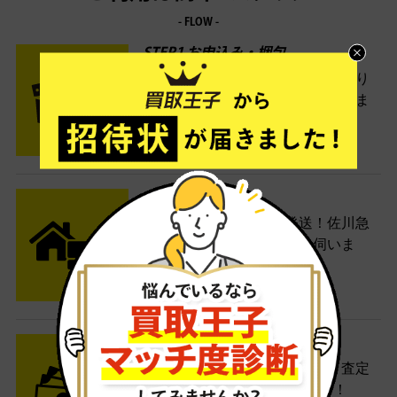
- FLOW -
STEP1 お申込み・梱包
ネットでお申込みしたら、箱に売り
たい商品をいろいろ詰めて梱包しま
す。
STEP2 発送
送料無料でご自宅から発送！佐川急
便がご自宅まで引き取りに伺いま
す。
STEP3 ご入金
査定結果はメールでお知らせ。査定
結果がOKなら金額をお支払い！