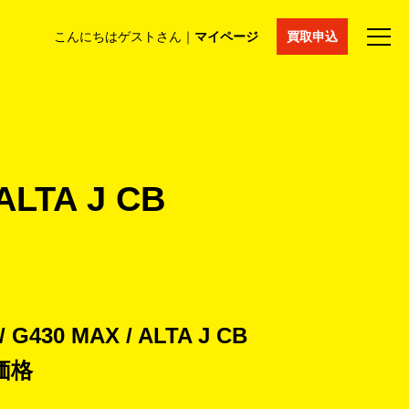
こんにちはゲストさん｜
マイページ
買取申込
法人買取
コラム
マイページ
採用情報
通販サイト
LTA J CB
30 MAX / ALTA J CB
価格