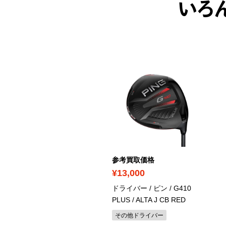
いろ
考買取価格
参考買取価格
22,900
¥13,000
イアンセット / テーラーメ
ドライバー / ピン / G410
 / SIM MAX / TENSEI
PLUS / ALTA J CB RED
UE TM60
その他ドライバー