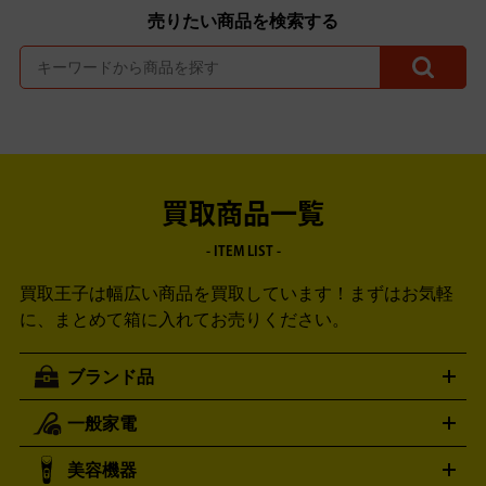
売りたい商品を検索する
買取商品一覧
- ITEM LIST -
買取王子は幅広い商品を買取しています！
まずはお気軽
に、まとめて箱に入れてお売りください。
ブランド品
一般家電
ルイ・ヴィトン
エルメス
LOUIS VUITTON
HERMES
シャネル
グッチ
コーチ
CHANEL
GUCCI
COACH
美容機器
掃除機
アイロン
ミシン
電話機・FAX
電池・充電池