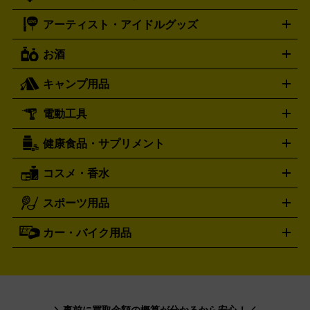
ファミコン
ニンテンドークラシックミニスーパーファミコン
ブルガリ
ダニエル・ウェリントン
BVLGARI
Daniel Wellington
モデルガン
ドール
鉄道模型
ションカード
メガドライブミニ
レトロフリーク
レトロゲーム互換機
アーティスト・アイドルグッズ
ディーゼル
アルマーニ
フェンディ
VTuberグッズ
缶バッジ
アクリルグッズ
ラバスト
タペス
Diesel
ARMANI
FENDI
トリー
抱き枕カバー
おもちゃ買取の詳細はこちら
一番くじ
ぬいぐるみ
トレーディングカード買取の詳細はこちら
フランクミュラー
グッチ
ゲーム買取の詳細はこちら
FRANCK MULLER
GUCCI
お酒
ライブDVD・Blu-ray
映像ソフト
アイドルCD
写真集
ペン
ハミルトン
ハリー･ウィンストン
Hamilton
Harry Winston
ライト
タオル
アニメ・キャラクターグッズ
Tシャツ
パーカー
はっぴ
生写真
ジャー
キャンプ用品
エルメス
ルミノックス
HERMES
LUMINOX
ウイスキー
ワイン
ブランデー
日本酒・焼酎
各種アルコ
ジ
アクリルキーホルダー
買取の詳細はこちら
トートバッグ
リュック
缶バッ
ール
ジ
ベースボールシャツ
うちわ
電動工具
テント・タープ
時計買取の詳細はこちら
寝袋・キャンプ寝具
ザック・リュック
発電
機
ナイフ
バーナー・バーベキューコンロ
お酒買取の詳細はこちら
ランタン・ライ
アーティスト・アイドルグッズ
健康食品・サプリメント
穴あけ・締付工具
切断工具
研磨工具
電動工具・充電工具
ト
クッカー・調理器具
キャンプテーブル・椅子
登山靴・ト
買取の詳細はこちら
レッキングシューズ
アウトドア用品
コスメ・香水
サントリー
アサヒ
MLM
サントリーウエルネス
カルピス
ハンディGPS、レインウエアなど
電動工具買取の詳細はこちら
スポーツ用品
SK-II
健康食品・サプリメント
シャネル
ドゥ・ラ・メール
キャンプ用品買取の詳細はこちら
エスケーツー
CHANEL
資生堂
買取の詳細はこちら
ポーラ
アディクション
DE LA MER
SHISEIDO
POLA
カー・バイク用品
ゴルフクラブ・ゴルフ用品
ドライバー
アイアンセット
フェ
アユーラ
アールエムケー
アルビ
ADDICTION
AYURA
RMK
アウェイウッド
ウェッジ
パター
ユーティリティ
テニス
オン
アンプリチュード
イヴ・サンローラ
ALBION
Amplitude
タイヤ
ブレーキパーツ
カーナビ
クラッチ
ドライブレコ
ラケット
バドミントンラケット
ン
イプサ
エスティローダー
YVES SAINT LAURENT
IPSA
ーダー
カーオーディオ
エスト
エレガンス
エリクシ
ESTEE LAUDER
est
Elégance
ール
オッペン化粧品
オバジ
花王
カネ
ELIXIR
Obagi
Kao
＼事前に買取金額の概算が分かるから安心！／