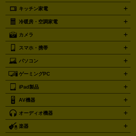
プラダ
フェリージ
ゴヤール
PRADA
Felisi
GOYARD
キッチン家電
ポーター
美顔器
脱毛器
家電買取の詳細はこちら
ヘアドライヤー
トゥミ
ヘアアイロン
EMS
フェ
PORTER
TUMI
イスケア
ボディケア
マッサージ機
電気シェーバー
電動
トリー バーチ
ロレックス
TORY BURCH
ROLEX
冷暖房・空調家電
オーブンレンジ・電子レンジ
炊飯器・精米機
ホットプレー
歯ブラシ
オメガ
アンテプリマ
OMEGA
ANTEPRIMA
ト・たこ焼き器
ホームベーカリー
電気圧力鍋
ミキサー・カ
カメラ
バレンシアガ
ストーブ
ファンヒーター
電気ヒーター
ふとん乾燥機
加
ッター
調理家電
BALENCIAGA
美容機器の詳細はこちら
ワインセラー
湿器、除湿器
空気清浄器
扇風機
サーキュレーター
ボッテガ・ヴェネタ
バーバリー
Bottega Veneta
BURBERRY
スマホ・携帯
ニコン
Canon
ソニー
富士フイルム
オリンパス
パナソニ
キッチン家電買取の
ブルガリ
カルティエ
BVLGARI
Cartier
ック
一眼レフカメラ
家電買取の詳細はこちら
コンパクトデジカメ（コンデジ）
ミラ
詳細はこちら
パソコン
ドルチェ＆ガッバーナ
フェンディ
Dolce&Gabbana
FENDI
iPhone
Xperia
Android
携帯電話
ポータブル充電器
スマ
ーレス一眼
一眼レフ レンズ各種
レンズフィルター
一脚・
ートフォンアクセサリー
三脚
ロエベ
ティファニー
Loewe
Tiffany&Co.
ゲーミングPC
ノートパソコン
デスクトップパソコン
Mac
パソコンパー
ツ
PCモニター
スマホ・携帯買取の詳細はこちら
パソコン周辺機器
電子ブックリーダー
プ
カメラ買取の詳細はこちら
ブランド品買取の詳細はこちら
iPad製品
デスクトップ
ノートパソコン
PCパーツ
周辺機器
リンター
AV機器
iPad
iPad Pro
ゲーミングPC買取の詳細はこちら
iPad Air
iPad mini
パソコン買取の詳細はこちら
オーディオ機器
ブルーレイ・DVDレコーダー
iPad製品買取の詳細はこちら
音楽プレイヤー
プロジェクタ
ー
ラジカセ
ラジオ
ミニコンポ・システムコンポ
ビデオ
楽器
スピーカー
プリメインアンプ
レコードプレーヤー・ターンテ
デッキ
カラオケ機器
テレビ
ブルーレイ・DVDプレーヤ
ーブル
CDプレイヤー
イヤホン
真空管アンプ
オープンリ
ー
マイク
リモコン
ICレコーダー
記録メディア
映像用