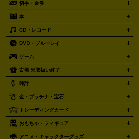
切手・金券
ギター
ベース
アコギ
バイオリン
サックス
フルート
ールデッキ
ヘッドホン
チューナー
AVアンプ
MDプレーヤ
ケーブル
キーボード
アンプ
エフェクター
ー
イコライザー
DATデッキ
ホームシアター・サラウンドセ
本
切手シート
クオカード
テレホンカード
ANA（全日空）株
ット
ウーファー
AV機器買取の詳細はこちら
ワイヤレス・ポータブルスピーカー
スマー
主優待券
JCBギフトカード
楽器買取の詳細はこちら
はがき・年賀状
トスピーカー
交換針・カートリッジ
音響用ケーブル
記録媒
CD・レコード
漫画・コミック
小説
ビジネス書
医学書・教育書
哲学・
体
人文書
趣味・暮らし本
切手・金券買取の詳細はこちら
写真集・絵本
DVD・ブルーレイ
J-POP
アニメ・ゲーム
サウンドトラック
ロック
ハード
オーディオ買取の詳細はこちら
ロック・ヘヴィーメタル
本買取の詳細はこちら
ジャズ
クラシック
ソウル・R＆
ゲーム
映画
ドラマ
アニメ
ミュージックビデオ
アイドル
スポ
B
歌謡曲・演歌
洋楽
K-POP
ブルース・カントリー
ヒッ
ーツ
お笑い
ドキュメンタリー
舞台・ステージ
プホップ
ダンス・エレクトロニカ
フュージョン
ワール
古着 ※取扱い終了
ニンテンドー Switch2
ニンテンドー Switch
ド
ヒーリング・ニューエイジ
キッズ・ファミリー
日本の伝
スイッチ2
スイッチ
ニンテンドー 3DS
DVD買取の詳細はこちら
ニンテンドー DS
PS5
PS4
統芸能・芸能
カラオケ
スポーツ・カルチャー
プレステ5
時計
PS3
PS Vita
PSP
PS4 pro
PS2
プレステ4
プレステ3
古着買取の詳細はこちら
プレイステーション
PS VR
ゲームボーイ
ゲームボーイア
CD・レコード買取の詳細はこちら
金・プラチナ・宝石
ドバンス
ロレックス
Wii
Wii U
オメガ
ゲームキューブ
XBOX One
XBOX
ROLEX
OMEGA
One X
XBOX One S
XBOX 360
ファミコン
スーパーファ
タグホイヤー
カシオ
セイコー
TAG Heuer
SEIKO
CASIO
トレーディングカード
ゴールド
インゴット
コイン・金貨
メダル・記念品
ジュ
ミコン
ニンテンドー64
セガサターン
ドリームキャスト
G-SHOCK
パネライ
カルティエ
Gショック
Panerai
Cartier
エリー・宝石
シルバーアクセサリー
銀食器・カトラリー
PCエンジン
ネオジオ
メガドライブ
PCゲーム
ゲームパッ
おもちゃ・フィギュア
スウォッチ
ポケモンカード
遊戯王
センチュリー
ワンピースカード
デュエルマスター
Swatch
CENTURY
ド
メモリーカード
アーケードスティック
レーシングコント
ズ
ホロライブ オフィシャルカードゲーム
サプライ品
未開
ローラー
ヘッドセット
amiibo
ニンテンドークラシックミニ
タイメックス
シチズン
プレゲ
TIMEX
CITIZEN
Breguet
アニメ・キャラクターグッズ
フィギュア
プラモデル
ミニカー
レトロトイ
エアガン・
封ボックス
金・プラチナ買取の詳細はこちら
未開封パック
その他カードゲーム
その他コレク