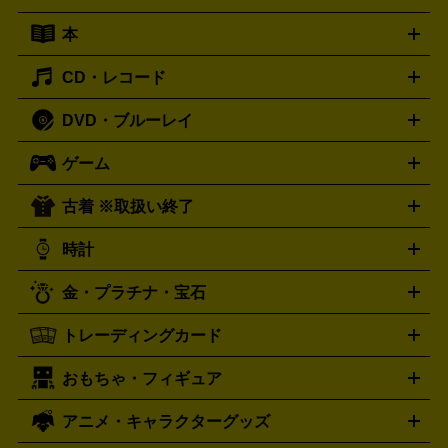
キーボード
アンプ
エフェクター
ー
イコライザー
DATデッキ
ホームシアター・サラウンドセ
本
切手シート
クオカード
テレホンカード
ANA（全日空）株
ット
ウーファー
AV機器買取の詳細はこちら
ワイヤレス・ポータブルスピーカー
スマー
主優待券
JCBギフトカード
楽器買取の詳細はこちら
はがき・年賀状
トスピーカー
交換針・カートリッジ
音響用ケーブル
記録媒
CD・レコード
漫画・コミック
小説
ビジネス書
医学書・教育書
哲学・
体
人文書
趣味・暮らし本
切手・金券買取の詳細はこちら
写真集・絵本
DVD・ブルーレイ
J-POP
アニメ・ゲーム
サウンドトラック
ロック
ハード
オーディオ買取の詳細はこちら
ロック・ヘヴィーメタル
本買取の詳細はこちら
ジャズ
クラシック
ソウル・R＆
ゲーム
映画
ドラマ
アニメ
ミュージックビデオ
アイドル
スポ
B
歌謡曲・演歌
洋楽
K-POP
ブルース・カントリー
ヒッ
ーツ
お笑い
ドキュメンタリー
舞台・ステージ
プホップ
ダンス・エレクトロニカ
フュージョン
ワール
古着 ※取扱い終了
ニンテンドー Switch2
ニンテンドー Switch
ド
ヒーリング・ニューエイジ
キッズ・ファミリー
日本の伝
スイッチ2
スイッチ
ニンテンドー 3DS
DVD買取の詳細はこちら
ニンテンドー DS
PS5
PS4
統芸能・芸能
カラオケ
スポーツ・カルチャー
プレステ5
時計
PS3
PS Vita
PSP
PS4 pro
PS2
プレステ4
プレステ3
古着買取の詳細はこちら
プレイステーション
PS VR
ゲームボーイ
ゲームボーイア
CD・レコード買取の詳細はこちら
金・プラチナ・宝石
ドバンス
ロレックス
Wii
Wii U
オメガ
ゲームキューブ
XBOX One
XBOX
ROLEX
OMEGA
One X
XBOX One S
XBOX 360
ファミコン
スーパーファ
タグホイヤー
カシオ
セイコー
TAG Heuer
SEIKO
CASIO
トレーディングカード
ゴールド
インゴット
コイン・金貨
メダル・記念品
ジュ
ミコン
ニンテンドー64
セガサターン
ドリームキャスト
G-SHOCK
パネライ
カルティエ
Gショック
Panerai
Cartier
エリー・宝石
シルバーアクセサリー
銀食器・カトラリー
PCエンジン
ネオジオ
メガドライブ
PCゲーム
ゲームパッ
おもちゃ・フィギュア
スウォッチ
ポケモンカード
遊戯王
センチュリー
ワンピースカード
デュエルマスター
Swatch
CENTURY
ド
メモリーカード
アーケードスティック
レーシングコント
ズ
ホロライブ オフィシャルカードゲーム
サプライ品
未開
ローラー
ヘッドセット
amiibo
ニンテンドークラシックミニ
タイメックス
シチズン
プレゲ
TIMEX
CITIZEN
Breguet
アニメ・キャラクターグッズ
フィギュア
プラモデル
ミニカー
レトロトイ
エアガン・
封ボックス
金・プラチナ買取の詳細はこちら
未開封パック
その他カードゲーム
その他コレク
ファミコン
ニンテンドークラシックミニスーパーファミコン
ブルガリ
ダニエル・ウェリントン
BVLGARI
Daniel Wellington