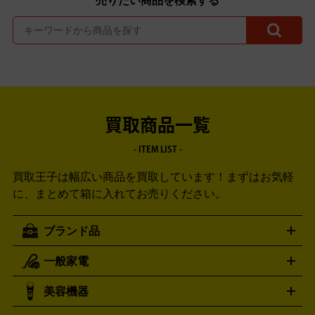
売りたい商品を検索する
買取商品一覧
- ITEM LIST -
買取王子は幅広い商品を買取しています！
まずはお気軽
に、まとめて箱に入れてお売りください。
ブランド品
一般家電
ルイ・ヴィトン
エルメス
LOUIS VUITTON
HERMES
シャネル
グッチ
コーチ
CHANEL
GUCCI
COACH
美容機器
掃除機
アイロン
ミシン
電話機・FAX
電池・充電池
プラダ
フェリージ
ゴヤール
PRADA
Felisi
GOYARD