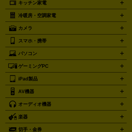
キッチン家電
ポーター
美顔器
脱毛器
家電買取の詳細はこちら
ヘアドライヤー
トゥミ
ヘアアイロン
EMS
フェ
PORTER
TUMI
イスケア
ボディケア
マッサージ機
電気シェーバー
電動
トリー バーチ
ロレックス
TORY BURCH
ROLEX
冷暖房・空調家電
オーブンレンジ・電子レンジ
炊飯器・精米機
ホットプレー
歯ブラシ
オメガ
アンテプリマ
OMEGA
ANTEPRIMA
ト・たこ焼き器
ホームベーカリー
電気圧力鍋
ミキサー・カ
カメラ
バレンシアガ
ストーブ
ファンヒーター
電気ヒーター
ふとん乾燥機
加
ッター
調理家電
BALENCIAGA
美容機器の詳細はこちら
ワインセラー
湿器、除湿器
空気清浄器
扇風機
サーキュレーター
ボッテガ・ヴェネタ
バーバリー
Bottega Veneta
BURBERRY
スマホ・携帯
ニコン
Canon
ソニー
富士フイルム
オリンパス
パナソニ
キッチン家電買取の
ブルガリ
カルティエ
BVLGARI
Cartier
ック
一眼レフカメラ
家電買取の詳細はこちら
コンパクトデジカメ（コンデジ）
ミラ
詳細はこちら
パソコン
ドルチェ＆ガッバーナ
フェンディ
Dolce&Gabbana
FENDI
iPhone
Xperia
Android
携帯電話
ポータブル充電器
スマ
ーレス一眼
一眼レフ レンズ各種
レンズフィルター
一脚・
ートフォンアクセサリー
三脚
ロエベ
ティファニー
Loewe
Tiffany&Co.
ゲーミングPC
ノートパソコン
デスクトップパソコン
Mac
パソコンパー
ツ
PCモニター
スマホ・携帯買取の詳細はこちら
パソコン周辺機器
電子ブックリーダー
プ
カメラ買取の詳細はこちら
ブランド品買取の詳細はこちら
iPad製品
デスクトップ
ノートパソコン
PCパーツ
周辺機器
リンター
AV機器
iPad
iPad Pro
ゲーミングPC買取の詳細はこちら
iPad Air
iPad mini
パソコン買取の詳細はこちら
オーディオ機器
ブルーレイ・DVDレコーダー
iPad製品買取の詳細はこちら
音楽プレイヤー
プロジェクタ
ー
ラジカセ
ラジオ
ミニコンポ・システムコンポ
ビデオ
楽器
スピーカー
プリメインアンプ
レコードプレーヤー・ターンテ
デッキ
カラオケ機器
テレビ
ブルーレイ・DVDプレーヤ
ーブル
CDプレイヤー
イヤホン
真空管アンプ
オープンリ
ー
マイク
リモコン
ICレコーダー
記録メディア
映像用
切手・金券
ギター
ベース
アコギ
バイオリン
サックス
フルート
ールデッキ
ヘッドホン
チューナー
AVアンプ
MDプレーヤ
ケーブル