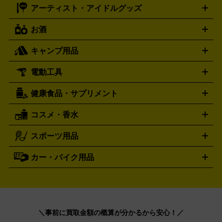
モデルガン
ドール
鉄道模型
ションカード
メガドライブミニ
レトロフリーク
レトロゲーム互換機
アーティスト・アイドルグッズ
ディーゼル
アルマーニ
フェンディ
VTuberグッズ
缶バッジ
アクリルグッズ
ラバスト
タペス
Diesel
ARMANI
FENDI
トリー
抱き枕カバー
おもちゃ買取の詳細はこちら
一番くじ
ぬいぐるみ
トレーディングカード買取の詳細はこちら
フランクミュラー
グッチ
ゲーム買取の詳細はこちら
FRANCK MULLER
GUCCI
お酒
ライブDVD・Blu-ray
映像ソフト
アイドルCD
写真集
ペン
ハミルトン
ハリー･ウィンストン
Hamilton
Harry Winston
ライト
タオル
アニメ・キャラクターグッズ
Tシャツ
パーカー
はっぴ
生写真
ジャー
キャンプ用品
エルメス
ルミノックス
HERMES
LUMINOX
ウイスキー
ワイン
ブランデー
日本酒・焼酎
各種アルコ
ジ
アクリルキーホルダー
買取の詳細はこちら
トートバッグ
リュック
缶バッ
ール
ジ
ベースボールシャツ
うちわ
電動工具
テント・タープ
時計買取の詳細はこちら
寝袋・キャンプ寝具
ザック・リュック
発電
機
ナイフ
バーナー・バーベキューコンロ
お酒買取の詳細はこちら
ランタン・ライ
アーティスト・アイドルグッズ
健康食品・サプリメント
穴あけ・締付工具
切断工具
研磨工具
電動工具・充電工具
ト
クッカー・調理器具
キャンプテーブル・椅子
登山靴・ト
買取の詳細はこちら
レッキングシューズ
アウトドア用品
コスメ・香水
サントリー
アサヒ
MLM
サントリーウエルネス
カルピス
ハンディGPS、レインウエアなど
電動工具買取の詳細はこちら
スポーツ用品
SK-II
健康食品・サプリメント
シャネル
ドゥ・ラ・メール
キャンプ用品買取の詳細はこちら
エスケーツー
CHANEL
資生堂
買取の詳細はこちら
ポーラ
アディクション
DE LA MER
SHISEIDO
POLA
カー・バイク用品
ゴルフクラブ・ゴルフ用品
ドライバー
アイアンセット
フェ
アユーラ
アールエムケー
アルビ
ADDICTION
AYURA
RMK
アウェイウッド
ウェッジ
パター
ユーティリティ
テニス
オン
アンプリチュード
イヴ・サンローラ
ALBION
Amplitude
タイヤ
ブレーキパーツ
カーナビ
クラッチ
ドライブレコ
ラケット
バドミントンラケット
ン
イプサ
エスティローダー
YVES SAINT LAURENT
IPSA
ーダー
カーオーディオ
エスト
エレガンス
エリクシ
ESTEE LAUDER
est
Elégance
ール
オッペン化粧品
オバジ
花王
カネ
ELIXIR
Obagi
Kao
＼事前に買取金額の概算が分かるから安心！／
ボウ
KANEBO