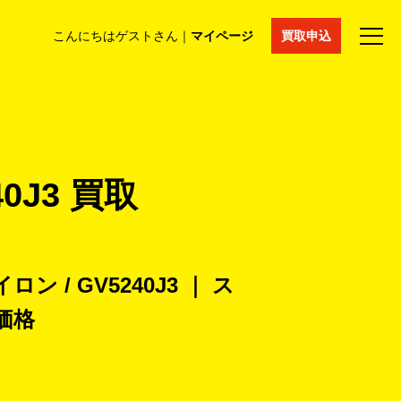
こんにちはゲストさん｜
マイページ
買取申込
法人買取
コラム
マイページ
採用情報
通販サイト
0J3 買取
 / GV5240J3 ｜ ス
価格