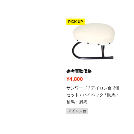
ICK UP
PICK UP
考買取価格
参考買取価格
25,000
¥4,800
ューキ / コンピューターミ
サンワード / アイロン台 3個
ン / エクシード キルトス
セット / ハイベック
/ 胴馬・
ャル / HZL-F600JP
袖馬・肩馬
ューキミシン
アイロン台