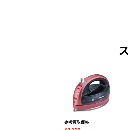
ス
ICK UP
考買取価格
参考買取価格
7,200
¥2,100