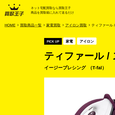
ネット宅配買取なら買取王子
商品を買取箱に入れて送るだけ
HOME
ご利用ガイド
HOME
買取商品一覧
家電買取
アイロン買取
ティファール /
家電
アイロン
PICK UP
ティファール / 
イージープレシング
T-fal