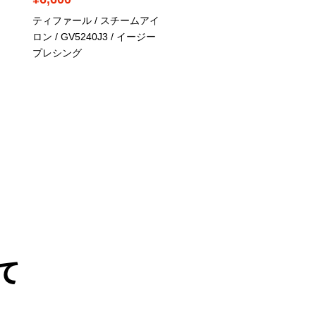
ティファール / スチームアイ
デロンギ / ボイラー内蔵
ロン / GV5240J3
/ イージー
チームアイロン / 6299/2
プレシング
て