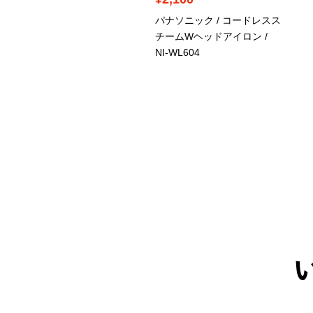
ロンギ / ボイラー内蔵型ス
パナソニック / コードレスス
ームアイロン / 6299/2N
チームWヘッドアイロン /
NI-WL604