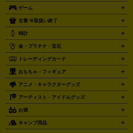
ロック・ヘヴィーメタル
本買取の詳細はこちら
ジャズ
クラシック
ソウル・R＆
ゲーム
映画
ドラマ
アニメ
ミュージックビデオ
アイドル
スポ
B
歌謡曲・演歌
洋楽
K-POP
ブルース・カントリー
ヒッ
ーツ
お笑い
ドキュメンタリー
舞台・ステージ
プホップ
ダンス・エレクトロニカ
フュージョン
ワール
古着 ※取扱い終了
ニンテンドー Switch2
ニンテンドー Switch
ド
ヒーリング・ニューエイジ
キッズ・ファミリー
日本の伝
スイッチ2
スイッチ
ニンテンドー 3DS
DVD買取の詳細はこちら
ニンテンドー DS
PS5
PS4
統芸能・芸能
カラオケ
スポーツ・カルチャー
プレステ5
時計
PS3
PS Vita
PSP
PS4 pro
PS2
プレステ4
プレステ3
古着買取の詳細はこちら
プレイステーション
PS VR
ゲームボーイ
ゲームボーイア
CD・レコード買取の詳細はこちら
金・プラチナ・宝石
ドバンス
ロレックス
Wii
Wii U
オメガ
ゲームキューブ
XBOX One
XBOX
ROLEX
OMEGA
One X
XBOX One S
XBOX 360
ファミコン
スーパーファ
タグホイヤー
カシオ
セイコー
TAG Heuer
SEIKO
CASIO
トレーディングカード
ゴールド
インゴット
コイン・金貨
メダル・記念品
ジュ
ミコン
ニンテンドー64
セガサターン
ドリームキャスト
G-SHOCK
パネライ
カルティエ
Gショック
Panerai
Cartier
エリー・宝石
シルバーアクセサリー
銀食器・カトラリー
PCエンジン
ネオジオ
メガドライブ
PCゲーム
ゲームパッ
おもちゃ・フィギュア
スウォッチ
ポケモンカード
遊戯王
センチュリー
ワンピースカード
デュエルマスター
Swatch
CENTURY
ド
メモリーカード
アーケードスティック
レーシングコント
ズ
ホロライブ オフィシャルカードゲーム
サプライ品
未開
ローラー
ヘッドセット
amiibo
ニンテンドークラシックミニ
タイメックス
シチズン
プレゲ
TIMEX
CITIZEN
Breguet
アニメ・キャラクターグッズ
フィギュア
プラモデル
ミニカー
レトロトイ
エアガン・
封ボックス
金・プラチナ買取の詳細はこちら
未開封パック
その他カードゲーム
その他コレク
ファミコン
ニンテンドークラシックミニスーパーファミコン
ブルガリ
ダニエル・ウェリントン
BVLGARI
Daniel Wellington
モデルガン
ドール
鉄道模型
ションカード
メガドライブミニ
レトロフリーク
レトロゲーム互換機
アーティスト・アイドルグッズ
ディーゼル
アルマーニ
フェンディ
VTuberグッズ
缶バッジ
アクリルグッズ
ラバスト
タペス
Diesel
ARMANI
FENDI
トリー
抱き枕カバー
おもちゃ買取の詳細はこちら
一番くじ
ぬいぐるみ
トレーディングカード買取の詳細はこちら
フランクミュラー
グッチ
ゲーム買取の詳細はこちら
FRANCK MULLER
GUCCI
お酒
ライブDVD・Blu-ray
映像ソフト
アイドルCD
写真集
ペン
ハミルトン
ハリー･ウィンストン
Hamilton
Harry Winston
ライト
タオル
アニメ・キャラクターグッズ
Tシャツ
パーカー
はっぴ
生写真
ジャー
キャンプ用品
エルメス
ルミノックス
HERMES
LUMINOX
ウイスキー
ワイン
ブランデー
日本酒・焼酎
各種アルコ
ジ
アクリルキーホルダー
買取の詳細はこちら
トートバッグ
リュック
缶バッ
ール
ジ
ベースボールシャツ
うちわ