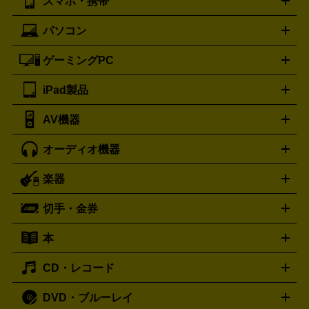
スマホ・携帯
ニコン
Canon
ソニー
富士フイルム
オリンパス
パナソニ
キッチン家電買取の
ブルガリ
カルティエ
BVLGARI
Cartier
ック
一眼レフカメラ
家電買取の詳細はこちら
コンパクトデジカメ（コンデジ）
ミラ
詳細はこちら
パソコン
ドルチェ＆ガッバーナ
フェンディ
Dolce&Gabbana
FENDI
iPhone
Xperia
Android
携帯電話
ポータブル充電器
スマ
ーレス一眼
一眼レフ レンズ各種
レンズフィルター
一脚・
ートフォンアクセサリー
三脚
ロエベ
ティファニー
Loewe
Tiffany&Co.
ゲーミングPC
ノートパソコン
デスクトップパソコン
Mac
パソコンパー
ツ
PCモニター
スマホ・携帯買取の詳細はこちら
パソコン周辺機器
電子ブックリーダー
プ
カメラ買取の詳細はこちら
ブランド品買取の詳細はこちら
iPad製品
デスクトップ
ノートパソコン
PCパーツ
周辺機器
リンター
AV機器
iPad
iPad Pro
ゲーミングPC買取の詳細はこちら
iPad Air
iPad mini
パソコン買取の詳細はこちら
オーディオ機器
ブルーレイ・DVDレコーダー
iPad製品買取の詳細はこちら
音楽プレイヤー
プロジェクタ
ー
ラジカセ
ラジオ
ミニコンポ・システムコンポ
ビデオ
楽器
スピーカー
プリメインアンプ
レコードプレーヤー・ターンテ
デッキ
カラオケ機器
テレビ
ブルーレイ・DVDプレーヤ
ーブル
CDプレイヤー
イヤホン
真空管アンプ
オープンリ
ー
マイク
リモコン
ICレコーダー
記録メディア
映像用
切手・金券
ギター
ベース
アコギ
バイオリン
サックス
フルート
ールデッキ
ヘッドホン
チューナー
AVアンプ
MDプレーヤ
ケーブル
キーボード
アンプ
エフェクター
ー
イコライザー
DATデッキ
ホームシアター・サラウンドセ
本
切手シート
クオカード
テレホンカード
ANA（全日空）株
ット
ウーファー
AV機器買取の詳細はこちら
ワイヤレス・ポータブルスピーカー
スマー
主優待券
JCBギフトカード
楽器買取の詳細はこちら
はがき・年賀状
トスピーカー
交換針・カートリッジ
音響用ケーブル
記録媒
CD・レコード
漫画・コミック
小説
ビジネス書
医学書・教育書
哲学・
体
人文書
趣味・暮らし本
切手・金券買取の詳細はこちら
写真集・絵本
DVD・ブルーレイ
J-POP
アニメ・ゲーム
サウンドトラック
ロック
ハード
オーディオ買取の詳細はこちら