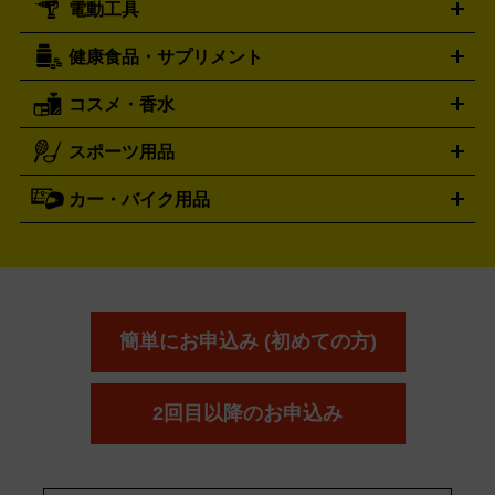
電動工具
テント・タープ
時計買取の詳細はこちら
寝袋・キャンプ寝具
ザック・リュック
発電
機
ナイフ
バーナー・バーベキューコンロ
お酒買取の詳細はこちら
ランタン・ライ
アーティスト・アイドルグッズ
健康食品・サプリメント
穴あけ・締付工具
切断工具
研磨工具
電動工具・充電工具
ト
クッカー・調理器具
キャンプテーブル・椅子
登山靴・ト
買取の詳細はこちら
レッキングシューズ
アウトドア用品
コスメ・香水
サントリー
アサヒ
MLM
サントリーウエルネス
カルピス
ハンディGPS、レインウエアなど
電動工具買取の詳細はこちら
スポーツ用品
SK-II
健康食品・サプリメント
シャネル
ドゥ・ラ・メール
キャンプ用品買取の詳細はこちら
エスケーツー
CHANEL
資生堂
買取の詳細はこちら
ポーラ
アディクション
DE LA MER
SHISEIDO
POLA
カー・バイク用品
ゴルフクラブ・ゴルフ用品
ドライバー
アイアンセット
フェ
アユーラ
アールエムケー
アルビ
ADDICTION
AYURA
RMK
アウェイウッド
ウェッジ
パター
ユーティリティ
テニス
オン
アンプリチュード
イヴ・サンローラ
ALBION
Amplitude
タイヤ
ブレーキパーツ
カーナビ
クラッチ
ドライブレコ
ラケット
バドミントンラケット
ン
イプサ
エスティローダー
YVES SAINT LAURENT
IPSA
ーダー
カーオーディオ
エスト
エレガンス
エリクシ
ESTEE LAUDER
est
Elégance
ール
オッペン化粧品
オバジ
花王
カネ
ELIXIR
Obagi
Kao
ボウ
KANEBO
簡単にお申込み (初めての方)
コスメ・香水買取の
詳細はこちら
2回目以降のお申込み