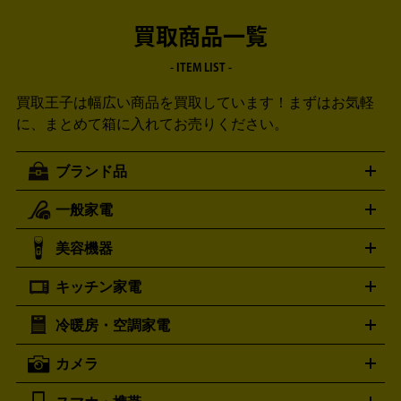
買取商品一覧
- ITEM LIST -
買取王子は幅広い商品を買取しています！
まずはお気軽
に、まとめて箱に入れてお売りください。
ブランド品
一般家電
ルイ・ヴィトン
エルメス
LOUIS VUITTON
HERMES
シャネル
グッチ
コーチ
CHANEL
GUCCI
COACH
美容機器
掃除機
アイロン
ミシン
電話機・FAX
電池・充電池
プラダ
フェリージ
ゴヤール
PRADA
Felisi
GOYARD
キッチン家電
ポーター
美顔器
脱毛器
家電買取の詳細はこちら
ヘアドライヤー
トゥミ
ヘアアイロン
EMS
フェ
PORTER
TUMI
イスケア
ボディケア
マッサージ機
電気シェーバー
電動
トリー バーチ
ロレックス
TORY BURCH
ROLEX
冷暖房・空調家電
オーブンレンジ・電子レンジ
炊飯器・精米機
ホットプレー
歯ブラシ
オメガ
アンテプリマ
OMEGA
ANTEPRIMA
ト・たこ焼き器
ホームベーカリー
電気圧力鍋
ミキサー・カ
カメラ
バレンシアガ
ストーブ
ファンヒーター
電気ヒーター
ふとん乾燥機
加
ッター
調理家電
BALENCIAGA
美容機器の詳細はこちら
ワインセラー
湿器、除湿器
空気清浄器
扇風機
サーキュレーター
ボッテガ・ヴェネタ
バーバリー
Bottega Veneta
BURBERRY