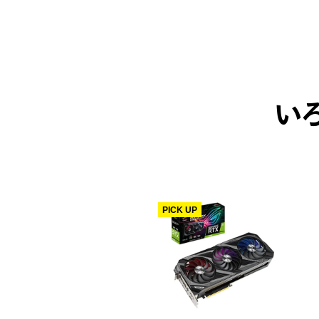
い
PICK UP