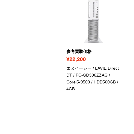
ICK UP
考買取価格
参考買取価格
30,700
¥22,200
イーシー / LAVIE Desk
エヌイーシー / LAVIE Direct
l-in-one / PC-DA350HAW /
DT / PC-GD306ZZAG /
lsronR 3865U / 2.93GHz
Corei5-9500 / HDD500GB /
HDD1TB / 8GB
4GB