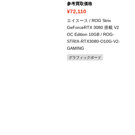
考買取価格
参考買取価格
14,990
¥72,110
イスース / INTEL 第12世
エイスース / ROG Strix
PU(LGA1700)対応 Z690
GeForceRTX 3080 搭載 V2
ップセット ATX ゲーミン
OC Edition 10GB
/ ROG-
マザーボード
/ TUF
STRIX-RTX3080-O10G-V2-
MING Z690-PLUS D4
GAMING
ザーボード
グラフィックボード