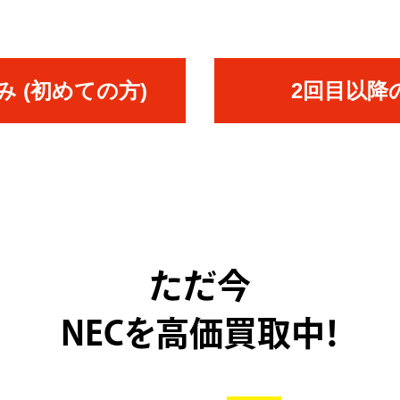
 (初めての方)
2回目以降
ただ今
NECを高価買取中！