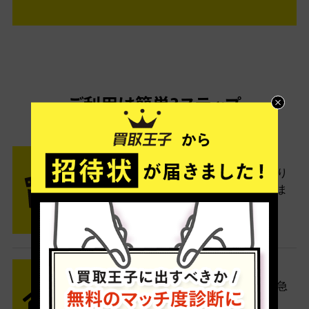
ご利用は簡単3ステップ
- FLOW -
STEP1 お申込み・梱包
ネットでお申込みしたら、箱に売り
たい商品をいろいろ詰めて梱包しま
す。
STEP2 発送
送料無料でご自宅から発送！佐川急
便がご自宅まで引き取りに伺いま