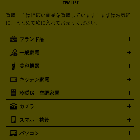
- ITEM LIST -
買取王子は幅広い商品を買取しています！
まずはお気軽
に、まとめて箱に入れてお売りください。
ブランド品
一般家電
ルイ・ヴィトン
エルメス
LOUIS VUITTON
HERMES
シャネル
グッチ
コーチ
CHANEL
GUCCI
COACH
美容機器
掃除機
アイロン
ミシン
電話機・FAX
電池・充電池
プラダ
フェリージ
ゴヤール
PRADA
Felisi
GOYARD
キッチン家電
ポーター
美顔器
脱毛器
家電買取の詳細はこちら
ヘアドライヤー
トゥミ
ヘアアイロン
EMS
フェ
PORTER
TUMI
イスケア
ボディケア
マッサージ機
電気シェーバー
電動
トリー バーチ
ロレックス
TORY BURCH
ROLEX
冷暖房・空調家電
オーブンレンジ・電子レンジ
炊飯器・精米機
ホットプレー
歯ブラシ
オメガ
アンテプリマ
OMEGA
ANTEPRIMA
ト・たこ焼き器
ホームベーカリー
電気圧力鍋
ミキサー・カ
カメラ
バレンシアガ
ストーブ
ファンヒーター
電気ヒーター
ふとん乾燥機
加
ッター
調理家電
BALENCIAGA
美容機器の詳細はこちら
ワインセラー
湿器、除湿器
空気清浄器
扇風機
サーキュレーター
ボッテガ・ヴェネタ
バーバリー
Bottega Veneta
BURBERRY
スマホ・携帯
ニコン
Canon
ソニー
富士フイルム
オリンパス
パナソニ
キッチン家電買取の
ブルガリ
カルティエ
BVLGARI
Cartier
ック
一眼レフカメラ
家電買取の詳細はこちら
コンパクトデジカメ（コンデジ）
ミラ
詳細はこちら
パソコン
ドルチェ＆ガッバーナ
フェンディ
Dolce&Gabbana
FENDI
iPhone
Xperia
Android
携帯電話
ポータブル充電器
スマ
ーレス一眼
一眼レフ レンズ各種
レンズフィルター
一脚・