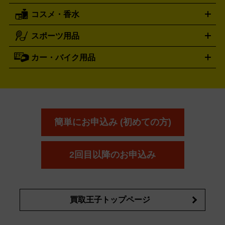
レッキングシューズ
アウトドア用品
コスメ・香水
サントリー
アサヒ
MLM
サントリーウエルネス
カルピス
ハンディGPS、レインウエアなど
電動工具買取の詳細はこちら
スポーツ用品
SK-II
健康食品・サプリメント
シャネル
ドゥ・ラ・メール
キャンプ用品買取の詳細はこちら
エスケーツー
CHANEL
資生堂
買取の詳細はこちら
ポーラ
アディクション
DE LA MER
SHISEIDO
POLA
カー・バイク用品
ゴルフクラブ・ゴルフ用品
ドライバー
アイアンセット
フェ
アユーラ
アールエムケー
アルビ
ADDICTION
AYURA
RMK
アウェイウッド
ウェッジ
パター
ユーティリティ
テニス
オン
アンプリチュード
イヴ・サンローラ
ALBION
Amplitude
タイヤ
ブレーキパーツ
カーナビ
クラッチ
ドライブレコ
ラケット
バドミントンラケット
ン
イプサ
エスティローダー
YVES SAINT LAURENT
IPSA
ーダー
カーオーディオ
エスト
エレガンス
エリクシ
ESTEE LAUDER
est
Elégance
ール
オッペン化粧品
オバジ
花王
カネ
ELIXIR
Obagi
Kao
ボウ
KANEBO
簡単にお申込み (初めての方)
コスメ・香水買取の
詳細はこちら
2回目以降のお申込み
買取王子トップページ