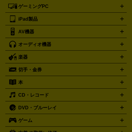
ートフォンアクセサリー
三脚
ロエベ
ティファニー
Loewe
Tiffany&Co.
ゲーミングPC
ノートパソコン
デスクトップパソコン
Mac
パソコンパー
ツ
PCモニター
スマホ・携帯買取の詳細はこちら
パソコン周辺機器
電子ブックリーダー
プ
カメラ買取の詳細はこちら
ブランド品買取の詳細はこちら
iPad製品
デスクトップ
ノートパソコン
PCパーツ
周辺機器
リンター
AV機器
iPad
iPad Pro
ゲーミングPC買取の詳細はこちら
iPad Air
iPad mini
パソコン買取の詳細はこちら
オーディオ機器
ブルーレイ・DVDレコーダー
iPad製品買取の詳細はこちら
音楽プレイヤー
プロジェクタ
ー
ラジカセ
ラジオ
ミニコンポ・システムコンポ
ビデオ
楽器
スピーカー
プリメインアンプ
レコードプレーヤー・ターンテ
デッキ
カラオケ機器
テレビ
ブルーレイ・DVDプレーヤ
ーブル
CDプレイヤー
イヤホン
真空管アンプ
オープンリ
ー
マイク
リモコン
ICレコーダー
記録メディア
映像用
切手・金券
ギター
ベース
アコギ
バイオリン
サックス
フルート
ールデッキ
ヘッドホン
チューナー
AVアンプ
MDプレーヤ
ケーブル
キーボード
アンプ
エフェクター
ー
イコライザー
DATデッキ
ホームシアター・サラウンドセ
本
切手シート
クオカード
テレホンカード
ANA（全日空）株
ット
ウーファー
AV機器買取の詳細はこちら
ワイヤレス・ポータブルスピーカー
スマー
主優待券
JCBギフトカード
楽器買取の詳細はこちら
はがき・年賀状
トスピーカー
交換針・カートリッジ
音響用ケーブル
記録媒
CD・レコード
漫画・コミック
小説
ビジネス書
医学書・教育書
哲学・
体
人文書
趣味・暮らし本
切手・金券買取の詳細はこちら
写真集・絵本
DVD・ブルーレイ
J-POP
アニメ・ゲーム
サウンドトラック
ロック
ハード
オーディオ買取の詳細はこちら
ロック・ヘヴィーメタル
本買取の詳細はこちら
ジャズ
クラシック
ソウル・R＆
ゲーム
映画
ドラマ
アニメ
ミュージックビデオ
アイドル
スポ
B
歌謡曲・演歌
洋楽
K-POP
ブルース・カントリー
ヒッ
ーツ
お笑い
ドキュメンタリー
舞台・ステージ
プホップ
ダンス・エレクトロニカ
フュージョン
ワール