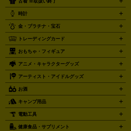
古着 ※取扱い終了
ニンテンドー Switch2
ニンテンドー Switch
ド
ヒーリング・ニューエイジ
キッズ・ファミリー
日本の伝
スイッチ2
スイッチ
ニンテンドー 3DS
DVD買取の詳細はこちら
ニンテンドー DS
PS5
PS4
統芸能・芸能
カラオケ
スポーツ・カルチャー
プレステ5
時計
PS3
PS Vita
PSP
PS4 pro
PS2
プレステ4
プレステ3
古着買取の詳細はこちら
プレイステーション
PS VR
ゲームボーイ
ゲームボーイア
CD・レコード買取の詳細はこちら
金・プラチナ・宝石
ドバンス
ロレックス
Wii
Wii U
オメガ
ゲームキューブ
XBOX One
XBOX
ROLEX
OMEGA
One X
XBOX One S
XBOX 360
ファミコン
スーパーファ
タグホイヤー
カシオ
セイコー
TAG Heuer
SEIKO
CASIO
トレーディングカード
ゴールド
インゴット
コイン・金貨
メダル・記念品
ジュ
ミコン
ニンテンドー64
セガサターン
ドリームキャスト
G-SHOCK
パネライ
カルティエ
Gショック
Panerai
Cartier
エリー・宝石
シルバーアクセサリー
銀食器・カトラリー
PCエンジン
ネオジオ
メガドライブ
PCゲーム
ゲームパッ
おもちゃ・フィギュア
スウォッチ
ポケモンカード
遊戯王
センチュリー
ワンピースカード
デュエルマスター
Swatch
CENTURY
ド
メモリーカード
アーケードスティック
レーシングコント
ズ
ホロライブ オフィシャルカードゲーム
サプライ品
未開
ローラー
ヘッドセット
amiibo
ニンテンドークラシックミニ
タイメックス
シチズン
プレゲ
TIMEX
CITIZEN
Breguet
アニメ・キャラクターグッズ
フィギュア
プラモデル
ミニカー
レトロトイ
エアガン・
封ボックス
金・プラチナ買取の詳細はこちら
未開封パック
その他カードゲーム
その他コレク
ファミコン
ニンテンドークラシックミニスーパーファミコン
ブルガリ
ダニエル・ウェリントン
BVLGARI
Daniel Wellington
モデルガン
ドール
鉄道模型
ションカード
メガドライブミニ
レトロフリーク
レトロゲーム互換機
アーティスト・アイドルグッズ
ディーゼル
アルマーニ
フェンディ
VTuberグッズ
缶バッジ
アクリルグッズ
ラバスト
タペス
Diesel
ARMANI
FENDI
トリー
抱き枕カバー
おもちゃ買取の詳細はこちら
一番くじ
ぬいぐるみ
トレーディングカード買取の詳細はこちら
フランクミュラー
グッチ
ゲーム買取の詳細はこちら
FRANCK MULLER
GUCCI
お酒
ライブDVD・Blu-ray
映像ソフト
アイドルCD
写真集
ペン
ハミルトン
ハリー･ウィンストン
Hamilton
Harry Winston
ライト
タオル
アニメ・キャラクターグッズ
Tシャツ
パーカー
はっぴ
生写真
ジャー
キャンプ用品
エルメス
ルミノックス
HERMES
LUMINOX
ウイスキー
ワイン
ブランデー
日本酒・焼酎
各種アルコ
ジ
アクリルキーホルダー
買取の詳細はこちら
トートバッグ
リュック
缶バッ
ール
ジ
ベースボールシャツ
うちわ
電動工具
テント・タープ
時計買取の詳細はこちら
寝袋・キャンプ寝具
ザック・リュック
発電
機
ナイフ
バーナー・バーベキューコンロ
お酒買取の詳細はこちら
ランタン・ライ
アーティスト・アイドルグッズ
健康食品・サプリメント
穴あけ・締付工具
切断工具
研磨工具
電動工具・充電工具
ト
クッカー・調理器具
キャンプテーブル・椅子
登山靴・ト
買取の詳細はこちら