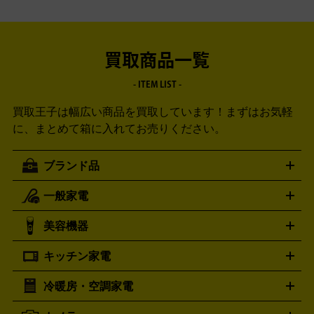
買取商品一覧
- ITEM LIST -
買取王子は幅広い商品を買取しています！
まずはお気軽
に、まとめて箱に入れてお売りください。
ブランド品
一般家電
ルイ・ヴィトン
エルメス
LOUIS VUITTON
HERMES
シャネル
グッチ
コーチ
CHANEL
GUCCI
COACH
美容機器
掃除機
アイロン
ミシン
電話機・FAX
電池・充電池
プラダ
フェリージ
ゴヤール
PRADA
Felisi
GOYARD
キッチン家電
ポーター
美顔器
脱毛器
家電買取の詳細はこちら
ヘアドライヤー
トゥミ
ヘアアイロン
EMS
フェ
PORTER
TUMI
イスケア
ボディケア
マッサージ機
電気シェーバー
電動
トリー バーチ
ロレックス
TORY BURCH
ROLEX
冷暖房・空調家電
オーブンレンジ・電子レンジ
炊飯器・精米機
ホットプレー
歯ブラシ
オメガ
アンテプリマ
OMEGA
ANTEPRIMA
ト・たこ焼き器
ホームベーカリー
電気圧力鍋
ミキサー・カ