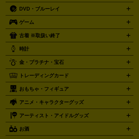
人文書
趣味・暮らし本
切手・金券買取の詳細はこちら
写真集・絵本
DVD・ブルーレイ
J-POP
アニメ・ゲーム
サウンドトラック
ロック
ハード
オーディオ買取の詳細はこちら
ロック・ヘヴィーメタル
本買取の詳細はこちら
ジャズ
クラシック
ソウル・R＆
ゲーム
映画
ドラマ
アニメ
ミュージックビデオ
アイドル
スポ
B
歌謡曲・演歌
洋楽
K-POP
ブルース・カントリー
ヒッ
ーツ
お笑い
ドキュメンタリー
舞台・ステージ
プホップ
ダンス・エレクトロニカ
フュージョン
ワール
古着 ※取扱い終了
ニンテンドー Switch2
ニンテンドー Switch
ド
ヒーリング・ニューエイジ
キッズ・ファミリー
日本の伝
スイッチ2
スイッチ
ニンテンドー 3DS
DVD買取の詳細はこちら
ニンテンドー DS
PS5
PS4
統芸能・芸能
カラオケ
スポーツ・カルチャー
プレステ5
時計
PS3
PS Vita
PSP
PS4 pro
PS2
プレステ4
プレステ3
古着買取の詳細はこちら
プレイステーション
PS VR
ゲームボーイ
ゲームボーイア
CD・レコード買取の詳細はこちら
金・プラチナ・宝石
ドバンス
ロレックス
Wii
Wii U
オメガ
ゲームキューブ
XBOX One
XBOX
ROLEX
OMEGA
One X
XBOX One S
XBOX 360
ファミコン
スーパーファ
タグホイヤー
カシオ
セイコー
TAG Heuer
SEIKO
CASIO
トレーディングカード
ゴールド
インゴット
コイン・金貨
メダル・記念品
ジュ
ミコン
ニンテンドー64
セガサターン
ドリームキャスト
G-SHOCK
パネライ
カルティエ
Gショック
Panerai
Cartier
エリー・宝石
シルバーアクセサリー
銀食器・カトラリー
PCエンジン
ネオジオ
メガドライブ
PCゲーム
ゲームパッ
おもちゃ・フィギュア
スウォッチ
ポケモンカード
遊戯王
センチュリー
ワンピースカード
デュエルマスター
Swatch
CENTURY
ド
メモリーカード
アーケードスティック
レーシングコント
ズ
ホロライブ オフィシャルカードゲーム
サプライ品
未開
ローラー
ヘッドセット
amiibo
ニンテンドークラシックミニ
タイメックス
シチズン
プレゲ
TIMEX
CITIZEN
Breguet
アニメ・キャラクターグッズ
フィギュア
プラモデル
ミニカー
レトロトイ
エアガン・
封ボックス
金・プラチナ買取の詳細はこちら
未開封パック
その他カードゲーム
その他コレク
ファミコン
ニンテンドークラシックミニスーパーファミコン
ブルガリ
ダニエル・ウェリントン
BVLGARI
Daniel Wellington
モデルガン
ドール
鉄道模型
ションカード
メガドライブミニ
レトロフリーク
レトロゲーム互換機
アーティスト・アイドルグッズ
ディーゼル
アルマーニ
フェンディ
VTuberグッズ
缶バッジ
アクリルグッズ
ラバスト
タペス
Diesel
ARMANI
FENDI
トリー
抱き枕カバー
おもちゃ買取の詳細はこちら
一番くじ
ぬいぐるみ
トレーディングカード買取の詳細はこちら
フランクミュラー
グッチ
ゲーム買取の詳細はこちら
FRANCK MULLER
GUCCI
お酒
ライブDVD・Blu-ray
映像ソフト
アイドルCD
写真集
ペン
ハミルトン
ハリー･ウィンストン
Hamilton
Harry Winston
ライト
タオル
アニメ・キャラクターグッズ
Tシャツ
パーカー
はっぴ
生写真
ジャー