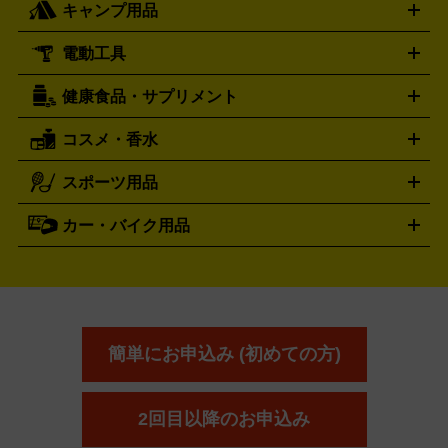
キャンプ用品
エルメス
ルミノックス
HERMES
LUMINOX
ウイスキー
ワイン
ブランデー
日本酒・焼酎
各種アルコ
ジ
アクリルキーホルダー
買取の詳細はこちら
トートバッグ
リュック
缶バッ
ール
ジ
ベースボールシャツ
うちわ
電動工具
テント・タープ
時計買取の詳細はこちら
寝袋・キャンプ寝具
ザック・リュック
発電
機
ナイフ
バーナー・バーベキューコンロ
お酒買取の詳細はこちら
ランタン・ライ
アーティスト・アイドルグッズ
健康食品・サプリメント
穴あけ・締付工具
切断工具
研磨工具
電動工具・充電工具
ト
クッカー・調理器具
キャンプテーブル・椅子
登山靴・ト
買取の詳細はこちら
レッキングシューズ
アウトドア用品
コスメ・香水
サントリー
アサヒ
MLM
サントリーウエルネス
カルピス
ハンディGPS、レインウエアなど
電動工具買取の詳細はこちら
スポーツ用品
SK-II
健康食品・サプリメント
シャネル
ドゥ・ラ・メール
キャンプ用品買取の詳細はこちら
エスケーツー
CHANEL
資生堂
買取の詳細はこちら
ポーラ
アディクション
DE LA MER
SHISEIDO
POLA
カー・バイク用品
ゴルフクラブ・ゴルフ用品
ドライバー
アイアンセット
フェ
アユーラ
アールエムケー
アルビ
ADDICTION
AYURA
RMK
アウェイウッド
ウェッジ
パター
ユーティリティ
テニス
オン
アンプリチュード
イヴ・サンローラ
ALBION
Amplitude
タイヤ
ブレーキパーツ
カーナビ
クラッチ
ドライブレコ
ラケット
バドミントンラケット
ン
イプサ
エスティローダー
YVES SAINT LAURENT
IPSA
ーダー
カーオーディオ
エスト
エレガンス
エリクシ
ESTEE LAUDER
est
Elégance
ール
オッペン化粧品
オバジ
花王
カネ
ELIXIR
Obagi
Kao
ボウ
KANEBO
簡単にお申込み (初めての方)
コスメ・香水買取の
詳細はこちら
2回目以降のお申込み