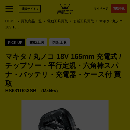
マイページ
買取申込
通販サイト
HOME
買取商品一覧
電動工具買取
切断工具買取
マキタ / 丸ノコ
18V 16...
電動工具
切断工具
PICK UP
マキタ / 丸ノコ 18V 165mm 充電式 /
チップソー・‎平行定規・六角棒スパ
ナ・バッテリ・充電器・ケース付 買
取
HS631DGXSB
Makita