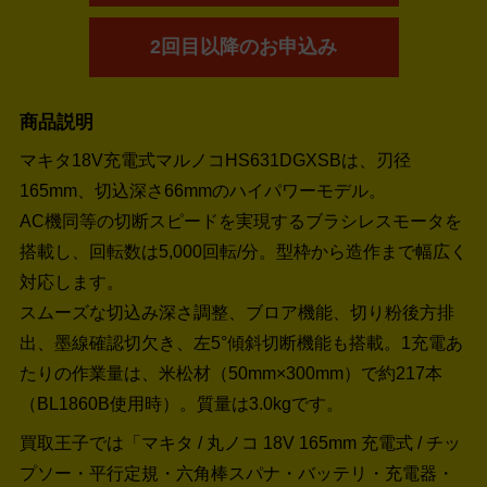
2回目以降のお申込み
商品説明
マキタ18V充電式マルノコHS631DGXSBは、刃径
165mm、切込深さ66mmのハイパワーモデル。
AC機同等の切断スピードを実現するブラシレスモータを
搭載し、回転数は5,000回転/分。型枠から造作まで幅広く
対応します。
スムーズな切込み深さ調整、ブロア機能、切り粉後方排
出、墨線確認切欠き、左5°傾斜切断機能も搭載。1充電あ
たりの作業量は、米松材（50mm×300mm）で約217本
（BL1860B使用時）。質量は3.0kgです。
買取王子では「マキタ / 丸ノコ 18V 165mm 充電式 / チッ
プソー・‎平行定規・六角棒スパナ・バッテリ・充電器・