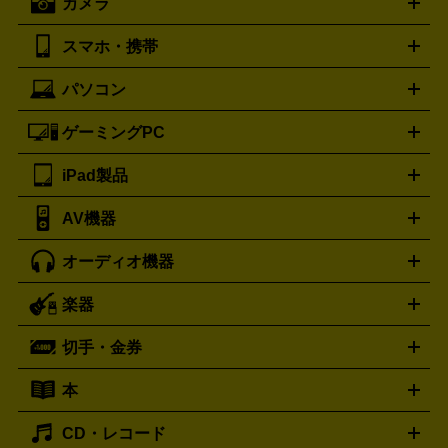
カメラ
バレンシアガ
ストーブ
ファンヒーター
電気ヒーター
ふとん乾燥機
加
ッター
調理家電
BALENCIAGA
美容機器の詳細はこちら
ワインセラー
湿器、除湿器
空気清浄器
扇風機
サーキュレーター
ボッテガ・ヴェネタ
バーバリー
Bottega Veneta
BURBERRY
スマホ・携帯
ニコン
Canon
ソニー
富士フイルム
オリンパス
パナソニ
キッチン家電買取の
ブルガリ
カルティエ
BVLGARI
Cartier
ック
一眼レフカメラ
家電買取の詳細はこちら
コンパクトデジカメ（コンデジ）
ミラ
詳細はこちら
パソコン
ドルチェ＆ガッバーナ
フェンディ
Dolce&Gabbana
FENDI
iPhone
Xperia
Android
携帯電話
ポータブル充電器
スマ
ーレス一眼
一眼レフ レンズ各種
レンズフィルター
一脚・
ートフォンアクセサリー
三脚
ロエベ
ティファニー
Loewe
Tiffany&Co.
ゲーミングPC
ノートパソコン
デスクトップパソコン
Mac
パソコンパー
ツ
PCモニター
スマホ・携帯買取の詳細はこちら
パソコン周辺機器
電子ブックリーダー
プ
カメラ買取の詳細はこちら
ブランド品買取の詳細はこちら
iPad製品
デスクトップ
ノートパソコン
PCパーツ
周辺機器
リンター
AV機器
iPad
iPad Pro
ゲーミングPC買取の詳細はこちら
iPad Air
iPad mini
パソコン買取の詳細はこちら
オーディオ機器
ブルーレイ・DVDレコーダー
iPad製品買取の詳細はこちら
音楽プレイヤー
プロジェクタ
ー
ラジカセ
ラジオ
ミニコンポ・システムコンポ
ビデオ
楽器
スピーカー
プリメインアンプ
レコードプレーヤー・ターンテ
デッキ
カラオケ機器
テレビ
ブルーレイ・DVDプレーヤ
ーブル
CDプレイヤー
イヤホン
真空管アンプ
オープンリ
ー
マイク
リモコン
ICレコーダー
記録メディア
映像用
切手・金券
ギター
ベース
アコギ
バイオリン
サックス
フルート
ールデッキ
ヘッドホン
チューナー
AVアンプ
MDプレーヤ
ケーブル
キーボード
アンプ
エフェクター
ー
イコライザー
DATデッキ
ホームシアター・サラウンドセ
本
切手シート
クオカード
テレホンカード
ANA（全日空）株
ット
ウーファー
AV機器買取の詳細はこちら
ワイヤレス・ポータブルスピーカー
スマー
主優待券
JCBギフトカード
楽器買取の詳細はこちら
はがき・年賀状
トスピーカー
交換針・カートリッジ
音響用ケーブル
記録媒
CD・レコード
漫画・コミック
小説
ビジネス書
医学書・教育書
哲学・
体