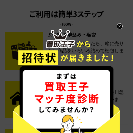
ご利用は簡単3ステップ
- FLOW -
STEP1 お申込み・梱包
ネットでお申込みしたら、箱に売り
たい商品をいろいろ詰めて梱包しま
す。
STEP2 発送
送料無料でご自宅から発送！佐川急
便がご自宅まで引き取りに伺いま
す。
STEP3 ご入金