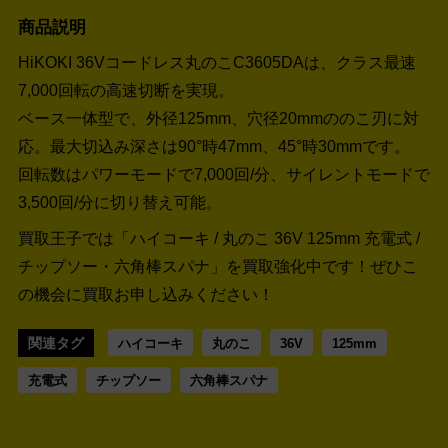
商品説明
HiKOKI 36Vコードレス丸のこC3605DAは、クラス最速
7,000回転の高速切断を実現。
ベース一体型で、外径125mm、穴径20mmののこ刃に対
応。最大切込み深さは90°時47mm、45°時30mmです。
回転数はパワーモードで7,000回/分、サイレントモードで
3,500回/分に切り替え可能。
買取王子では「ハイコーキ / 丸のこ 36V 125mm 充電式 /
チップソー・六角棒スパナ」を買取強化中です！
ぜひこ
の機会に買取お申し込みください！
関連タグ
ハイコーキ
丸のこ
36V
125mm
充電式
チップソー
六角棒スパナ