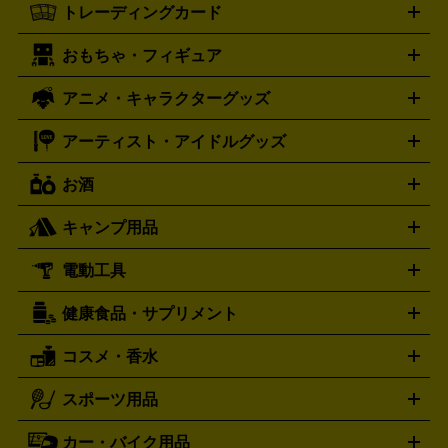
タグホイヤー
カシオ
セイコー
TAG Heuer
SEIKO
CASIO
トレーディングカード
ゴールド
インゴット
コイン・金貨
メダル・記念品
ジュ
ミコン
ニンテンドー64
セガサターン
ドリームキャスト
G-SHOCK
パネライ
カルティエ
Gショック
Panerai
Cartier
エリー・宝石
シルバーアクセサリー
銀食器・カトラリー
PCエンジン
ネオジオ
メガドライブ
PCゲーム
ゲームパッ
おもちゃ・フィギュア
スウォッチ
ポケモンカード
遊戯王
センチュリー
ワンピースカード
デュエルマスター
Swatch
CENTURY
ド
メモリーカード
アーケードスティック
レーシングコント
ズ
ホロライブ オフィシャルカードゲーム
サプライ品
未開
ローラー
ヘッドセット
amiibo
ニンテンドークラシックミニ
タイメックス
シチズン
プレゲ
TIMEX
CITIZEN
Breguet
アニメ・キャラクターグッズ
フィギュア
プラモデル
ミニカー
レトロトイ
エアガン・
封ボックス
金・プラチナ買取の詳細はこちら
未開封パック
その他カードゲーム
その他コレク
ファミコン
ニンテンドークラシックミニスーパーファミコン
ブルガリ
ダニエル・ウェリントン
BVLGARI
Daniel Wellington
モデルガン
ドール
鉄道模型
ションカード
メガドライブミニ
レトロフリーク
レトロゲーム互換機
アーティスト・アイドルグッズ
ディーゼル
アルマーニ
フェンディ
VTuberグッズ
缶バッジ
アクリルグッズ
ラバスト
タペス
Diesel
ARMANI
FENDI
トリー
抱き枕カバー
おもちゃ買取の詳細はこちら
一番くじ
ぬいぐるみ
トレーディングカード買取の詳細はこちら
フランクミュラー
グッチ
ゲーム買取の詳細はこちら
FRANCK MULLER
GUCCI
お酒
ライブDVD・Blu-ray
映像ソフト
アイドルCD
写真集
ペン
ハミルトン
ハリー･ウィンストン
Hamilton
Harry Winston
ライト
タオル
アニメ・キャラクターグッズ
Tシャツ
パーカー
はっぴ
生写真
ジャー
キャンプ用品
エルメス
ルミノックス
HERMES
LUMINOX
ウイスキー
ワイン
ブランデー
日本酒・焼酎
各種アルコ
ジ
アクリルキーホルダー
買取の詳細はこちら
トートバッグ
リュック
缶バッ
ール
ジ
ベースボールシャツ
うちわ
電動工具
テント・タープ
時計買取の詳細はこちら
寝袋・キャンプ寝具
ザック・リュック
発電
機
ナイフ
バーナー・バーベキューコンロ
お酒買取の詳細はこちら
ランタン・ライ
アーティスト・アイドルグッズ
健康食品・サプリメント
穴あけ・締付工具
切断工具
研磨工具
電動工具・充電工具
ト
クッカー・調理器具
キャンプテーブル・椅子
登山靴・ト
買取の詳細はこちら
レッキングシューズ
アウトドア用品
コスメ・香水
サントリー
アサヒ
MLM
サントリーウエルネス
カルピス
ハンディGPS、レインウエアなど
電動工具買取の詳細はこちら
スポーツ用品
SK-II
健康食品・サプリメント
シャネル
ドゥ・ラ・メール
キャンプ用品買取の詳細はこちら
エスケーツー
CHANEL
資生堂
買取の詳細はこちら
ポーラ
アディクション
DE LA MER
SHISEIDO
POLA
カー・バイク用品
ゴルフクラブ・ゴルフ用品
ドライバー
アイアンセット
フェ