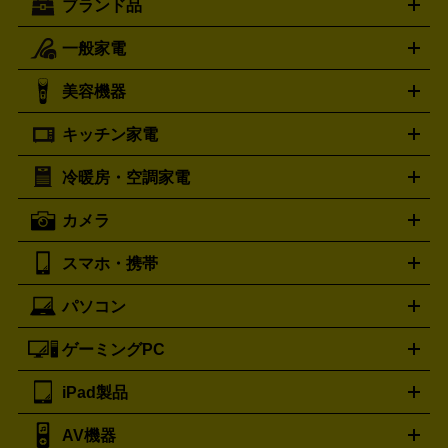
ブランド品
一般家電
ルイ・ヴィトン
エルメス
LOUIS VUITTON
HERMES
シャネル
グッチ
コーチ
CHANEL
GUCCI
COACH
美容機器
掃除機
アイロン
ミシン
電話機・FAX
電池・充電池
プラダ
フェリージ
ゴヤール
PRADA
Felisi
GOYARD
キッチン家電
ポーター
美顔器
脱毛器
家電買取の詳細はこちら
ヘアドライヤー
トゥミ
ヘアアイロン
EMS
フェ
PORTER
TUMI
イスケア
ボディケア
マッサージ機
電気シェーバー
電動
トリー バーチ
ロレックス
TORY BURCH
ROLEX
冷暖房・空調家電
オーブンレンジ・電子レンジ
炊飯器・精米機
ホットプレー
歯ブラシ
オメガ
アンテプリマ
OMEGA
ANTEPRIMA
ト・たこ焼き器
ホームベーカリー
電気圧力鍋
ミキサー・カ
カメラ
バレンシアガ
ストーブ
ファンヒーター
電気ヒーター
ふとん乾燥機
加
ッター
調理家電
BALENCIAGA
美容機器の詳細はこちら
ワインセラー
湿器、除湿器
空気清浄器
扇風機
サーキュレーター
ボッテガ・ヴェネタ
バーバリー
Bottega Veneta
BURBERRY
スマホ・携帯
ニコン
Canon
ソニー
富士フイルム
オリンパス
パナソニ
キッチン家電買取の
ブルガリ
カルティエ
BVLGARI
Cartier
ック
一眼レフカメラ
家電買取の詳細はこちら
コンパクトデジカメ（コンデジ）
ミラ
詳細はこちら
パソコン
ドルチェ＆ガッバーナ
フェンディ
Dolce&Gabbana
FENDI
iPhone
Xperia
Android
携帯電話
ポータブル充電器
スマ
ーレス一眼
一眼レフ レンズ各種
レンズフィルター
一脚・
ートフォンアクセサリー
三脚
ロエベ
ティファニー
Loewe
Tiffany&Co.
ゲーミングPC
ノートパソコン
デスクトップパソコン
Mac
パソコンパー
ツ
PCモニター
スマホ・携帯買取の詳細はこちら
パソコン周辺機器
電子ブックリーダー
プ
カメラ買取の詳細はこちら
ブランド品買取の詳細はこちら
iPad製品
デスクトップ
ノートパソコン
PCパーツ
周辺機器
リンター
AV機器
iPad
iPad Pro
ゲーミングPC買取の詳細はこちら
iPad Air
iPad mini
パソコン買取の詳細はこちら