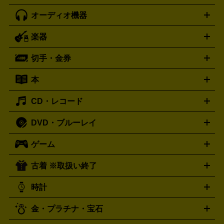
オーディオ機器
ブルーレイ・DVDレコーダー
iPad製品買取の詳細はこちら
音楽プレイヤー
プロジェクタ
ー
ラジカセ
ラジオ
ミニコンポ・システムコンポ
ビデオ
楽器
スピーカー
プリメインアンプ
レコードプレーヤー・ターンテ
デッキ
カラオケ機器
テレビ
ブルーレイ・DVDプレーヤ
ーブル
CDプレイヤー
イヤホン
真空管アンプ
オープンリ
ー
マイク
リモコン
ICレコーダー
記録メディア
映像用
切手・金券
ギター
ベース
アコギ
バイオリン
サックス
フルート
ールデッキ
ヘッドホン
チューナー
AVアンプ
MDプレーヤ
ケーブル
キーボード
アンプ
エフェクター
ー
イコライザー
DATデッキ
ホームシアター・サラウンドセ
本
切手シート
クオカード
テレホンカード
ANA（全日空）株
ット
ウーファー
AV機器買取の詳細はこちら
ワイヤレス・ポータブルスピーカー
スマー
主優待券
JCBギフトカード
楽器買取の詳細はこちら
はがき・年賀状
トスピーカー
交換針・カートリッジ
音響用ケーブル
記録媒
CD・レコード
漫画・コミック
小説
ビジネス書
医学書・教育書
哲学・
体
人文書
趣味・暮らし本
切手・金券買取の詳細はこちら
写真集・絵本
DVD・ブルーレイ
J-POP
アニメ・ゲーム
サウンドトラック
ロック
ハード
オーディオ買取の詳細はこちら
ロック・ヘヴィーメタル
本買取の詳細はこちら
ジャズ
クラシック
ソウル・R＆
ゲーム
映画
ドラマ
アニメ
ミュージックビデオ
アイドル
スポ
B
歌謡曲・演歌
洋楽
K-POP
ブルース・カントリー
ヒッ
ーツ
お笑い
ドキュメンタリー
舞台・ステージ
プホップ
ダンス・エレクトロニカ
フュージョン
ワール
古着 ※取扱い終了
ニンテンドー Switch2
ニンテンドー Switch
ド
ヒーリング・ニューエイジ
キッズ・ファミリー
日本の伝
スイッチ2
スイッチ
ニンテンドー 3DS
DVD買取の詳細はこちら
ニンテンドー DS
PS5
PS4
統芸能・芸能
カラオケ
スポーツ・カルチャー
プレステ5
時計
PS3
PS Vita
PSP
PS4 pro
PS2
プレステ4
プレステ3
古着買取の詳細はこちら
プレイステーション
PS VR
ゲームボーイ
ゲームボーイア
CD・レコード買取の詳細はこちら
金・プラチナ・宝石
ドバンス
ロレックス
Wii
Wii U
オメガ
ゲームキューブ
XBOX One
XBOX
ROLEX
OMEGA
One X
XBOX One S
XBOX 360
ファミコン
スーパーファ