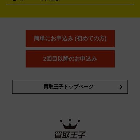
アユーラ
アールエムケー
アルビ
ADDICTION
AYURA
RMK
アウェイウッド
ウェッジ
パター
ユーティリティ
テニス
オン
アンプリチュード
イヴ・サンローラ
ALBION
Amplitude
タイヤ
ブレーキパーツ
カーナビ
クラッチ
ドライブレコ
ラケット
バドミントンラケット
ン
イプサ
エスティローダー
YVES SAINT LAURENT
IPSA
ーダー
カーオーディオ
エスト
エレガンス
エリクシ
ESTEE LAUDER
est
Elégance
ール
オッペン化粧品
オバジ
花王
カネ
ELIXIR
Obagi
Kao
ボウ
KANEBO
簡単にお申込み (初めての方)
コスメ・香水買取の
詳細はこちら
2回目以降のお申込み
買取王子トップページ