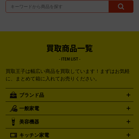
買取商品一覧
- ITEM LIST -
買取王子は幅広い商品を買取しています！
まずはお気軽
に、まとめて箱に入れてお売りください。
ブランド品
一般家電
ルイ・ヴィトン
エルメス
LOUIS VUITTON
HERMES
シャネル
グッチ
コーチ
CHANEL
GUCCI
COACH
美容機器
掃除機
アイロン
ミシン
電話機・FAX
電池・充電池
プラダ
フェリージ
ゴヤール
PRADA
Felisi
GOYARD
キッチン家電
ポーター
美顔器
脱毛器
家電買取の詳細はこちら
ヘアドライヤー
トゥミ
ヘアアイロン
EMS
フェ
PORTER
TUMI