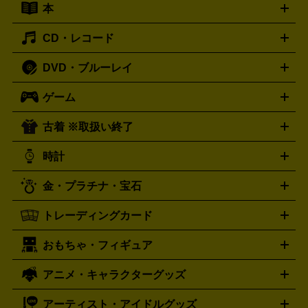
本
切手シート
クオカード
テレホンカード
ANA（全日空）株
ット
ウーファー
AV機器買取の詳細はこちら
ワイヤレス・ポータブルスピーカー
スマー
主優待券
JCBギフトカード
楽器買取の詳細はこちら
はがき・年賀状
トスピーカー
交換針・カートリッジ
音響用ケーブル
記録媒
CD・レコード
漫画・コミック
小説
ビジネス書
医学書・教育書
哲学・
体
人文書
趣味・暮らし本
切手・金券買取の詳細はこちら
写真集・絵本
DVD・ブルーレイ
J-POP
アニメ・ゲーム
サウンドトラック
ロック
ハード
オーディオ買取の詳細はこちら
ロック・ヘヴィーメタル
本買取の詳細はこちら
ジャズ
クラシック
ソウル・R＆
ゲーム
映画
ドラマ
アニメ
ミュージックビデオ
アイドル
スポ
B
歌謡曲・演歌
洋楽
K-POP
ブルース・カントリー
ヒッ
ーツ
お笑い
ドキュメンタリー
舞台・ステージ
プホップ
ダンス・エレクトロニカ
フュージョン
ワール
古着 ※取扱い終了
ニンテンドー Switch2
ニンテンドー Switch
ド
ヒーリング・ニューエイジ
キッズ・ファミリー
日本の伝
スイッチ2
スイッチ
ニンテンドー 3DS
DVD買取の詳細はこちら
ニンテンドー DS
PS5
PS4
統芸能・芸能
カラオケ
スポーツ・カルチャー
プレステ5
時計
PS3
PS Vita
PSP
PS4 pro
PS2
プレステ4
プレステ3
古着買取の詳細はこちら
プレイステーション
PS VR
ゲームボーイ
ゲームボーイア
CD・レコード買取の詳細はこちら
金・プラチナ・宝石
ドバンス
ロレックス
Wii
Wii U
オメガ
ゲームキューブ
XBOX One
XBOX
ROLEX
OMEGA
One X
XBOX One S
XBOX 360
ファミコン
スーパーファ
タグホイヤー
カシオ
セイコー
TAG Heuer
SEIKO
CASIO
トレーディングカード
ゴールド
インゴット
コイン・金貨
メダル・記念品
ジュ
ミコン
ニンテンドー64
セガサターン
ドリームキャスト
G-SHOCK
パネライ
カルティエ
Gショック
Panerai
Cartier
エリー・宝石
シルバーアクセサリー
銀食器・カトラリー
PCエンジン
ネオジオ
メガドライブ
PCゲーム
ゲームパッ
おもちゃ・フィギュア
スウォッチ
ポケモンカード
遊戯王
センチュリー
ワンピースカード
デュエルマスター
Swatch
CENTURY
ド
メモリーカード
アーケードスティック
レーシングコント
ズ
ホロライブ オフィシャルカードゲーム
サプライ品
未開
ローラー
ヘッドセット
amiibo
ニンテンドークラシックミニ
タイメックス
シチズン
プレゲ
TIMEX
CITIZEN
Breguet
アニメ・キャラクターグッズ
フィギュア
プラモデル
ミニカー
レトロトイ
エアガン・
封ボックス
金・プラチナ買取の詳細はこちら
未開封パック
その他カードゲーム
その他コレク
ファミコン
ニンテンドークラシックミニスーパーファミコン
ブルガリ
ダニエル・ウェリントン
BVLGARI
Daniel Wellington
モデルガン
ドール
鉄道模型
ションカード
メガドライブミニ
レトロフリーク
レトロゲーム互換機
アーティスト・アイドルグッズ
ディーゼル
アルマーニ
フェンディ
VTuberグッズ
缶バッジ
アクリルグッズ
ラバスト
タペス
Diesel
ARMANI
FENDI