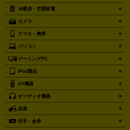
イスケア
ボディケア
マッサージ機
電気シェーバー
電動
トリー バーチ
ロレックス
TORY BURCH
ROLEX
冷暖房・空調家電
オーブンレンジ・電子レンジ
炊飯器・精米機
ホットプレー
歯ブラシ
オメガ
アンテプリマ
OMEGA
ANTEPRIMA
ト・たこ焼き器
ホームベーカリー
電気圧力鍋
ミキサー・カ
カメラ
バレンシアガ
ストーブ
ファンヒーター
電気ヒーター
ふとん乾燥機
加
ッター
調理家電
BALENCIAGA
美容機器の詳細はこちら
ワインセラー
湿器、除湿器
空気清浄器
扇風機
サーキュレーター
ボッテガ・ヴェネタ
バーバリー
Bottega Veneta
BURBERRY
スマホ・携帯
ニコン
Canon
ソニー
富士フイルム
オリンパス
パナソニ
キッチン家電買取の
ブルガリ
カルティエ
BVLGARI
Cartier
ック
一眼レフカメラ
家電買取の詳細はこちら
コンパクトデジカメ（コンデジ）
ミラ
詳細はこちら
パソコン
ドルチェ＆ガッバーナ
フェンディ
Dolce&Gabbana
FENDI
iPhone
Xperia
Android
携帯電話
ポータブル充電器
スマ
ーレス一眼
一眼レフ レンズ各種
レンズフィルター
一脚・
ートフォンアクセサリー
三脚
ロエベ
ティファニー
Loewe
Tiffany&Co.
ゲーミングPC
ノートパソコン
デスクトップパソコン
Mac
パソコンパー
ツ
PCモニター
スマホ・携帯買取の詳細はこちら
パソコン周辺機器
電子ブックリーダー
プ
カメラ買取の詳細はこちら
ブランド品買取の詳細はこちら
iPad製品
デスクトップ
ノートパソコン
PCパーツ
周辺機器
リンター
AV機器
iPad
iPad Pro
ゲーミングPC買取の詳細はこちら
iPad Air
iPad mini
パソコン買取の詳細はこちら
オーディオ機器
ブルーレイ・DVDレコーダー
iPad製品買取の詳細はこちら
音楽プレイヤー
プロジェクタ
ー
ラジカセ
ラジオ
ミニコンポ・システムコンポ
ビデオ
楽器
スピーカー
プリメインアンプ
レコードプレーヤー・ターンテ
デッキ
カラオケ機器
テレビ
ブルーレイ・DVDプレーヤ
ーブル
CDプレイヤー
イヤホン
真空管アンプ
オープンリ
ー
マイク
リモコン
ICレコーダー
記録メディア
映像用
切手・金券
ギター
ベース
アコギ
バイオリン
サックス
フルート
ールデッキ
ヘッドホン
チューナー
AVアンプ
MDプレーヤ
ケーブル
キーボード
アンプ
エフェクター
ー
イコライザー
DATデッキ
ホームシアター・サラウンドセ