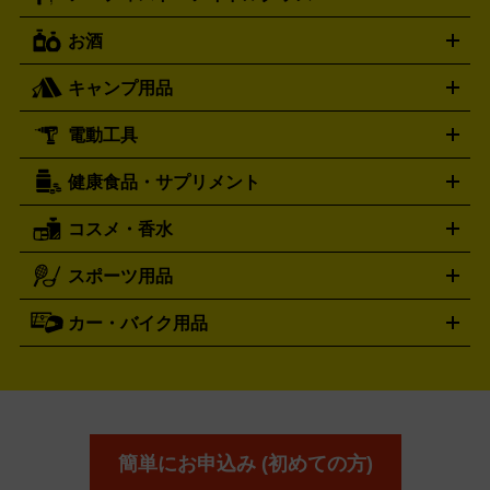
トリー
抱き枕カバー
おもちゃ買取の詳細はこちら
一番くじ
ぬいぐるみ
トレーディングカード買取の詳細はこちら
フランクミュラー
グッチ
ゲーム買取の詳細はこちら
FRANCK MULLER
GUCCI
お酒
ライブDVD・Blu-ray
映像ソフト
アイドルCD
写真集
ペン
ハミルトン
ハリー･ウィンストン
Hamilton
Harry Winston
ライト
タオル
アニメ・キャラクターグッズ
Tシャツ
パーカー
はっぴ
生写真
ジャー
キャンプ用品
エルメス
ルミノックス
HERMES
LUMINOX
ウイスキー
ワイン
ブランデー
日本酒・焼酎
各種アルコ
ジ
アクリルキーホルダー
買取の詳細はこちら
トートバッグ
リュック
缶バッ
ール
ジ
ベースボールシャツ
うちわ
電動工具
テント・タープ
時計買取の詳細はこちら
寝袋・キャンプ寝具
ザック・リュック
発電
機
ナイフ
バーナー・バーベキューコンロ
お酒買取の詳細はこちら
ランタン・ライ
アーティスト・アイドルグッズ
健康食品・サプリメント
穴あけ・締付工具
切断工具
研磨工具
電動工具・充電工具
ト
クッカー・調理器具
キャンプテーブル・椅子
登山靴・ト
買取の詳細はこちら
レッキングシューズ
アウトドア用品
コスメ・香水
サントリー
アサヒ
MLM
サントリーウエルネス
カルピス
ハンディGPS、レインウエアなど
電動工具買取の詳細はこちら
スポーツ用品
SK-II
健康食品・サプリメント
シャネル
ドゥ・ラ・メール
キャンプ用品買取の詳細はこちら
エスケーツー
CHANEL
資生堂
買取の詳細はこちら
ポーラ
アディクション
DE LA MER
SHISEIDO
POLA
カー・バイク用品
ゴルフクラブ・ゴルフ用品
ドライバー
アイアンセット
フェ
アユーラ
アールエムケー
アルビ
ADDICTION
AYURA
RMK
アウェイウッド
ウェッジ
パター
ユーティリティ
テニス
オン
アンプリチュード
イヴ・サンローラ
ALBION
Amplitude
タイヤ
ブレーキパーツ
カーナビ
クラッチ
ドライブレコ
ラケット
バドミントンラケット
ン
イプサ
エスティローダー
YVES SAINT LAURENT
IPSA
ーダー
カーオーディオ
エスト
エレガンス
エリクシ
ESTEE LAUDER
est
Elégance
ール
オッペン化粧品
オバジ
花王
カネ
ELIXIR
Obagi
Kao
ボウ
KANEBO
簡単にお申込み (初めての方)