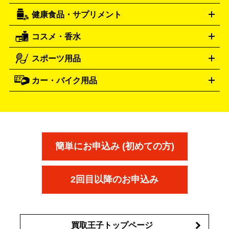
機
ナイフ
バーナー・バーベキューコンロ
お酒買取の詳細はこちら
ランタン・ライ
アーティスト・アイドルグッズ
健康食品・サプリメント
穴あけ・締付工具
切断工具
研磨工具
電動工具・充電工具
ト
クッカー・調理器具
キャンプテーブル・椅子
登山靴・ト
買取の詳細はこちら
レッキングシューズ
アウトドア用品
コスメ・香水
サントリー
アサヒ
MLM
サントリーウエルネス
カルピス
ハンディGPS、レインウエアなど
電動工具買取の詳細はこちら
スポーツ用品
SK-II
健康食品・サプリメント
シャネル
ドゥ・ラ・メール
キャンプ用品買取の詳細はこちら
エスケーツー
CHANEL
資生堂
買取の詳細はこちら
ポーラ
アディクション
DE LA MER
SHISEIDO
POLA
カー・バイク用品
ゴルフクラブ・ゴルフ用品
ドライバー
アイアンセット
フェ
アユーラ
アールエムケー
アルビ
ADDICTION
AYURA
RMK
アウェイウッド
ウェッジ
パター
ユーティリティ
テニス
オン
アンプリチュード
イヴ・サンローラ
ALBION
Amplitude
タイヤ
ブレーキパーツ
カーナビ
クラッチ
ドライブレコ
ラケット
バドミントンラケット
ン
イプサ
エスティローダー
YVES SAINT LAURENT
IPSA
ーダー
カーオーディオ
エスト
エレガンス
エリクシ
ESTEE LAUDER
est
Elégance
ール
オッペン化粧品
オバジ
花王
カネ
ELIXIR
Obagi
Kao
ボウ
KANEBO
簡単にお申込み (初めての方)
コスメ・香水買取の
詳細はこちら
2回目以降のお申込み
買取王子トップページ