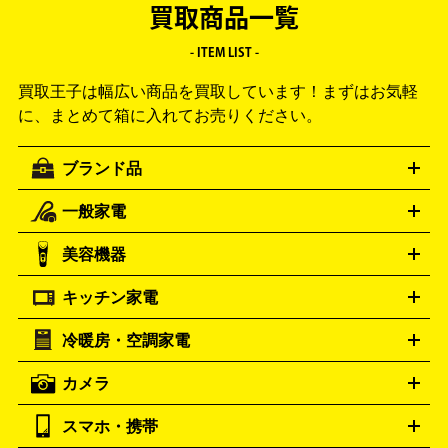
買取商品一覧
- ITEM LIST -
買取王子は幅広い商品を買取しています！
まずはお気軽
に、まとめて箱に入れてお売りください。
ブランド品
一般家電
ルイ・ヴィトン
エルメス
LOUIS VUITTON
HERMES
シャネル
グッチ
コーチ
CHANEL
GUCCI
COACH
美容機器
掃除機
アイロン
ミシン
電話機・FAX
電池・充電池
プラダ
フェリージ
ゴヤール
PRADA
Felisi
GOYARD
キッチン家電
ポーター
美顔器
脱毛器
家電買取の詳細はこちら
ヘアドライヤー
トゥミ
ヘアアイロン
EMS
フェ
PORTER
TUMI
イスケア
ボディケア
マッサージ機
電気シェーバー
電動
トリー バーチ
ロレックス
TORY BURCH
ROLEX
冷暖房・空調家電
オーブンレンジ・電子レンジ
炊飯器・精米機
ホットプレー
歯ブラシ
オメガ
アンテプリマ
OMEGA
ANTEPRIMA
ト・たこ焼き器
ホームベーカリー
電気圧力鍋
ミキサー・カ
カメラ
バレンシアガ
ストーブ
ファンヒーター
電気ヒーター
ふとん乾燥機
加
ッター
調理家電
BALENCIAGA
美容機器の詳細はこちら
ワインセラー
湿器、除湿器
空気清浄器
扇風機
サーキュレーター
ボッテガ・ヴェネタ
バーバリー
Bottega Veneta
BURBERRY
スマホ・携帯
ニコン
Canon
ソニー
富士フイルム
オリンパス
パナソニ
キッチン家電買取の
ブルガリ
カルティエ
BVLGARI
Cartier