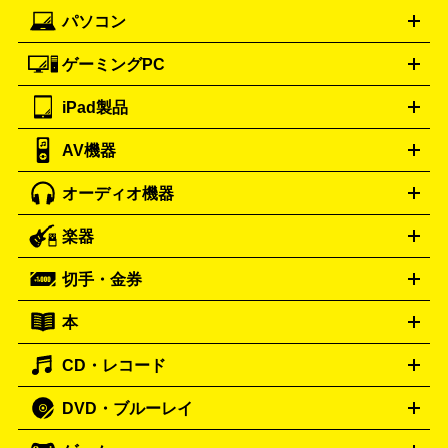
ック
一眼レフカメラ
家電買取の詳細はこちら
コンパクトデジカメ（コンデジ）
ミラ
詳細はこちら
パソコン
ドルチェ＆ガッバーナ
フェンディ
Dolce&Gabbana
FENDI
iPhone
Xperia
Android
携帯電話
ポータブル充電器
スマ
ーレス一眼
一眼レフ レンズ各種
レンズフィルター
一脚・
ートフォンアクセサリー
三脚
ロエベ
ティファニー
Loewe
Tiffany&Co.
ゲーミングPC
ノートパソコン
デスクトップパソコン
Mac
パソコンパー
ツ
PCモニター
スマホ・携帯買取の詳細はこちら
パソコン周辺機器
電子ブックリーダー
プ
カメラ買取の詳細はこちら
ブランド品買取の詳細はこちら
iPad製品
デスクトップ
ノートパソコン
PCパーツ
周辺機器
リンター
AV機器
iPad
iPad Pro
ゲーミングPC買取の詳細はこちら
iPad Air
iPad mini
パソコン買取の詳細はこちら
オーディオ機器
ブルーレイ・DVDレコーダー
iPad製品買取の詳細はこちら
音楽プレイヤー
プロジェクタ
ー
ラジカセ
ラジオ
ミニコンポ・システムコンポ
ビデオ
楽器
スピーカー
プリメインアンプ
レコードプレーヤー・ターンテ
デッキ
カラオケ機器
テレビ
ブルーレイ・DVDプレーヤ
ーブル
CDプレイヤー
イヤホン
真空管アンプ
オープンリ
ー
マイク
リモコン
ICレコーダー
記録メディア
映像用
切手・金券
ギター
ベース
アコギ
バイオリン
サックス
フルート
ールデッキ
ヘッドホン
チューナー
AVアンプ
MDプレーヤ
ケーブル
キーボード
アンプ
エフェクター
ー
イコライザー
DATデッキ
ホームシアター・サラウンドセ
本
切手シート
クオカード
テレホンカード
ANA（全日空）株
ット
ウーファー
AV機器買取の詳細はこちら
ワイヤレス・ポータブルスピーカー
スマー
主優待券
JCBギフトカード
楽器買取の詳細はこちら
はがき・年賀状
トスピーカー
交換針・カートリッジ
音響用ケーブル
記録媒
CD・レコード
漫画・コミック
小説
ビジネス書
医学書・教育書
哲学・
体
人文書
趣味・暮らし本
切手・金券買取の詳細はこちら
写真集・絵本
DVD・ブルーレイ
J-POP
アニメ・ゲーム
サウンドトラック
ロック
ハード
オーディオ買取の詳細はこちら
ロック・ヘヴィーメタル
本買取の詳細はこちら
ジャズ
クラシック
ソウル・R＆