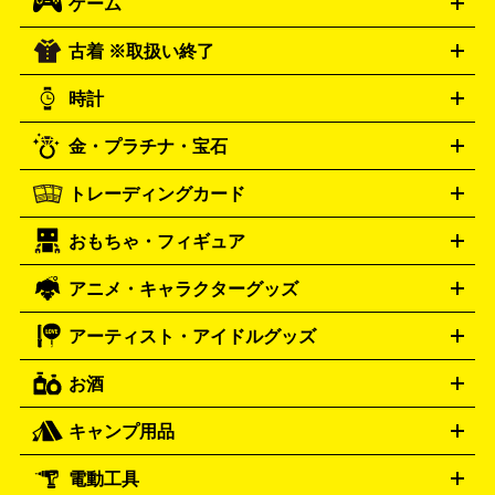
ゲーム
映画
ドラマ
アニメ
ミュージックビデオ
アイドル
スポ
B
歌謡曲・演歌
洋楽
K-POP
ブルース・カントリー
ヒッ
ーツ
お笑い
ドキュメンタリー
舞台・ステージ
プホップ
ダンス・エレクトロニカ
フュージョン
ワール
古着 ※取扱い終了
ニンテンドー Switch2
ニンテンドー Switch
ド
ヒーリング・ニューエイジ
キッズ・ファミリー
日本の伝
スイッチ2
スイッチ
ニンテンドー 3DS
DVD買取の詳細はこちら
ニンテンドー DS
PS5
PS4
統芸能・芸能
カラオケ
スポーツ・カルチャー
プレステ5
時計
PS3
PS Vita
PSP
PS4 pro
PS2
プレステ4
プレステ3
古着買取の詳細はこちら
プレイステーション
PS VR
ゲームボーイ
ゲームボーイア
CD・レコード買取の詳細はこちら
金・プラチナ・宝石
ドバンス
ロレックス
Wii
Wii U
オメガ
ゲームキューブ
XBOX One
XBOX
ROLEX
OMEGA
One X
XBOX One S
XBOX 360
ファミコン
スーパーファ
タグホイヤー
カシオ
セイコー
TAG Heuer
SEIKO
CASIO
トレーディングカード
ゴールド
インゴット
コイン・金貨
メダル・記念品
ジュ
ミコン
ニンテンドー64
セガサターン
ドリームキャスト
G-SHOCK
パネライ
カルティエ
Gショック
Panerai
Cartier
エリー・宝石
シルバーアクセサリー
銀食器・カトラリー
PCエンジン
ネオジオ
メガドライブ
PCゲーム
ゲームパッ
おもちゃ・フィギュア
スウォッチ
ポケモンカード
遊戯王
センチュリー
ワンピースカード
デュエルマスター
Swatch
CENTURY
ド
メモリーカード
アーケードスティック
レーシングコント
ズ
ホロライブ オフィシャルカードゲーム
サプライ品
未開
ローラー
ヘッドセット
amiibo
ニンテンドークラシックミニ
タイメックス
シチズン
プレゲ
TIMEX
CITIZEN
Breguet
アニメ・キャラクターグッズ
フィギュア
プラモデル
ミニカー
レトロトイ
エアガン・
封ボックス
金・プラチナ買取の詳細はこちら
未開封パック
その他カードゲーム
その他コレク
ファミコン
ニンテンドークラシックミニスーパーファミコン
ブルガリ
ダニエル・ウェリントン
BVLGARI
Daniel Wellington
モデルガン
ドール
鉄道模型
ションカード
メガドライブミニ
レトロフリーク
レトロゲーム互換機
アーティスト・アイドルグッズ
ディーゼル
アルマーニ
フェンディ
VTuberグッズ
缶バッジ
アクリルグッズ
ラバスト
タペス
Diesel
ARMANI
FENDI
トリー
抱き枕カバー
おもちゃ買取の詳細はこちら
一番くじ
ぬいぐるみ
トレーディングカード買取の詳細はこちら
フランクミュラー
グッチ
ゲーム買取の詳細はこちら
FRANCK MULLER
GUCCI
お酒
ライブDVD・Blu-ray
映像ソフト
アイドルCD
写真集
ペン
ハミルトン
ハリー･ウィンストン
Hamilton
Harry Winston
ライト
タオル
アニメ・キャラクターグッズ
Tシャツ
パーカー
はっぴ
生写真
ジャー
キャンプ用品
エルメス
ルミノックス
HERMES
LUMINOX
ウイスキー
ワイン
ブランデー
日本酒・焼酎
各種アルコ
ジ
アクリルキーホルダー
買取の詳細はこちら
トートバッグ
リュック
缶バッ
ール
ジ
ベースボールシャツ
うちわ
電動工具
テント・タープ
時計買取の詳細はこちら
寝袋・キャンプ寝具
ザック・リュック
発電