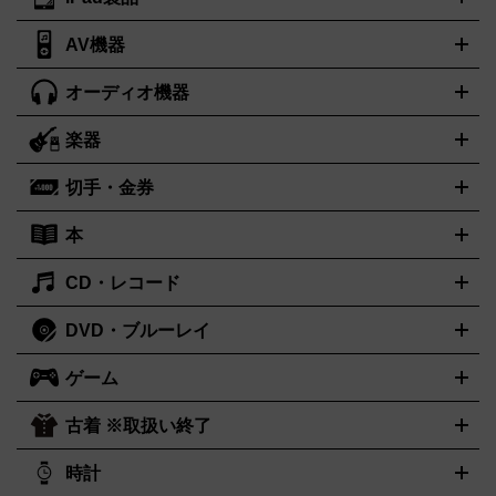
デスクトップ
ノートパソコン
PCパーツ
周辺機器
ンター
AV機器
iPad
iPad Pro
ゲーミングPC買取の詳細はこちら
iPad Air
iPad mini
パソコン買取の詳細はこちら
オーディオ機器
ブルーレイ・DVDレコーダー
iPad製品買取の詳細はこちら
音楽プレイヤー
プロジェクタ
ー
ラジカセ
ラジオ
ミニコンポ・システムコンポ
ビデオデ
楽器
スピーカー
プリメインアンプ
レコードプレーヤー・ターンテ
ッキ
カラオケ機器
テレビ
ブルーレイ・DVDプレーヤー
マ
ーブル
CDプレイヤー
イヤホン
真空管アンプ
オープンリー
イク
リモコン
ICレコーダー
記録メディア
映像用ケーブル
切手・金券
ギター
ベース
アコギ
バイオリン
サックス
フルート
キ
ルデッキ
ヘッドホン
チューナー
AVアンプ
MDプレーヤ
ーボード
アンプ
エフェクター
ー
イコライザー
DATデッキ
ホームシアター・サラウンドセ
本
切手シート
クオカード
テレホンカード
ANA（全日空）株主
ット
ウーファー
AV機器買取の詳細はこちら
ワイヤレス・ポータブルスピーカー
スマー
優待券
JCBギフトカード
楽器買取の詳細はこちら
はがき・年賀状
トスピーカー
交換針・カートリッジ
音響用ケーブル
記録媒
CD・レコード
漫画・コミック
小説
ビジネス書
医学書・教育書
哲学・人
体
文書
趣味・暮らし本
切手・金券買取の詳細はこちら
写真集・絵本
DVD・ブルーレイ
J-POP
アニメ・ゲーム
サウンドトラック
ロック
ハードロ
オーディオ買取の詳細はこちら
ック・ヘヴィーメタル
本買取の詳細はこちら
ジャズ
クラシック
ソウル・R＆B
歌
ゲーム
映画
ドラマ
アニメ
ミュージックビデオ
アイドル
スポー
謡曲・演歌
洋楽
K-POP
ブルース・カントリー
ヒップホッ
ツ
お笑い
ドキュメンタリー
舞台・ステージ
プ
ダンス・エレクトロニカ
フュージョン
ワールド
ヒーリ
古着 ※取扱い終了
ニンテンドー Switch2
ニンテンドー Switch
ング・ニューエイジ
キッズ・ファミリー
日本の伝統芸能・芸
スイッチ2
スイッチ
ニンテンドー 3DS
DVD買取の詳細はこちら
ニンテンドー DS
PS5
PS4
能
カラオケ
スポーツ・カルチャー
プレステ5
時計
PS3
PS Vita
PSP
PS4 pro
PS2
プ
プレステ4
プレステ3
古着買取の詳細はこちら