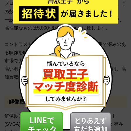
プロジェクターの明るさは「ルーメン」であらわされ、こ
の数値が高いほど明るく鮮明な映像を投影できます。
一般的なプロジェクターは1,000~2,000ルーメンですが、
高性能なものは5,000~6,000ルーメンに達します。
コントラスト比も重要で、高い比率はより鮮明で深みのあ
る映像を映し出します。
市場で人気の比率は3,000:1や1,000:1です。
高い明るさとコントラスト比を持つプロジェクターは、高
価買取の対象となりやすいです。
解像度とアスペクト比
解像度は画像の緻密さを表す指標で、800×600ドット
(SVGA)から1,920×1,200ドット(WUXGA)まで幅広く存在