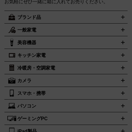
お気軽にぜひ一緒に箱に入れてお売りください。
ブランド品
一般家電
ルイ・ヴィトン
エルメス
LOUIS VUITTON
HERMES
シャネル
グッチ
コーチ
CHANEL
GUCCI
COACH
美容機器
掃除機
アイロン
ミシン
電話機・FAX
電池・充電池
プラダ
フェリージ
ゴヤール
PRADA
Felisi
GOYARD
キッチン家電
ポーター
美顔器
脱毛器
家電買取の詳細はこちら
ヘアドライヤー
トゥミ
トリー バーチ
ヘアアイロン
EMS
フェイ
PORTER
TUMI
TORY BURCH
スケア
ボディケア
マッサージ機
電気シェーバー
電動歯ブ
ロレックス
オメガ
ROLEX
OMEGA
冷暖房・空調家電
オーブンレンジ・電子レンジ
炊飯器・精米機
ホットプレー
ラシ
アンテプリマ
バレンシアガ
ANTEPRIMA
BALENCIAGA
ト・たこ焼き器
ホームベーカリー
電気圧力鍋
ミキサー・カ
カメラ
ボッテガ・ヴェネタ
バーバリー
ストーブ
ファンヒーター
電気ヒーター
ふとん乾燥機
加湿
ッター
調理家電
美容機器の詳細はこちら
ワインセラー
Bottega Veneta
BURBERRY
器、除湿器
空気清浄器
扇風機
サーキュレーター
ブルガリ
カルティエ
BVLGARI
Cartier
スマホ・携帯
ニコン
Canon
ソニー
富士フイルム
オリンパス
パナソニ
キッチン家電買取の
ドルチェ＆ガッバーナ
フェンディ
Dolce&Gabbana
FENDI
ック
一眼レフカメラ
家電買取の詳細はこちら
コンパクトデジカメ（コンデジ）
ミラ
詳細はこちら
パソコン
ロエベ
ティファニー
Loewe
Tiffany&Co.
iPhone
Xperia
Android
携帯電話
ポータブル充電器
スマー
ーレス一眼
一眼レフ レンズ各種
レンズフィルター
一脚・三
トフォンアクセサリー
脚
ゲーミングPC
ノートパソコン
ブランド品買取の詳細はこちら
デスクトップパソコン
Mac
パソコンパー
ツ
PCモニター
スマホ・携帯買取の詳細はこちら
パソコン周辺機器
電子ブックリーダー
プリ
カメラ買取の詳細はこちら
iPad製品