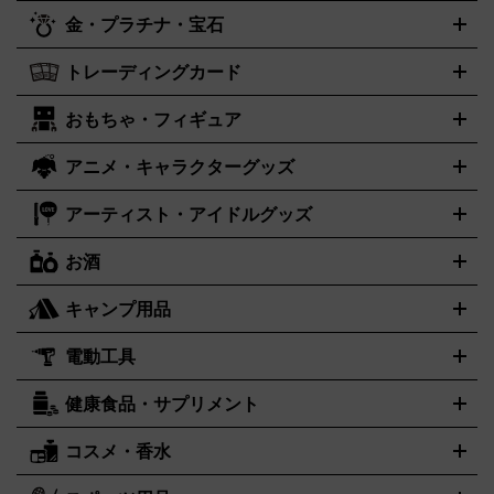
レイステーション
PS VR
ゲームボーイ
ゲームボーイアドバ
CD・レコード買取の詳細はこちら
金・プラチナ・宝石
ンス
ロレックス
Wii
Wii U
ゲームキューブ
オメガ
XBOX One
タグホイヤー
XBOX One
ROLEX
OMEGA
TAG Heuer
X
XBOX One S
XBOX 360
ファミコン
スーパーファミコ
カシオ
セイコー
G-SHOCK
SEIKO
CASIO
Gショック
トレーディングカード
ゴールド
インゴット
コイン・金貨
メダル・記念品
ジュエ
ン
ニンテンドー64
セガサターン
ドリームキャスト
PCエ
パネライ
カルティエ
スウォッチ
Panerai
Cartier
Swatch
リー・宝石
シルバーアクセサリー
銀食器・カトラリー
ンジン
ネオジオ
メガドライブ
PCゲーム
ゲームパッド
おもちゃ・フィギュア
センチュリー
ポケモンカード
遊戯王
タイメックス
ワンピースカード
デュエルマスター
CENTURY
TIMEX
メモリーカード
アーケードスティック
レーシングコントロー
ズ
ホロライブ オフィシャルカードゲーム
金・プラチナ買取の詳細はこちら
サプライ品
未開封
ラー
ヘッドセット
amiibo
ニンテンドークラシックミニファ
シチズン
プレゲ
ブルガリ
CITIZEN
Breguet
BVLGARI
アニメ・キャラクターグッズ
フィギュア
プラモデル
ミニカー
レトロトイ
エアガン・モ
ボックス
未開封パック
その他カードゲーム
その他コレクシ
ミコン
ニンテンドークラシックミニスーパーファミコン
メガ
ダニエル・ウェリントン
ディーゼル
Daniel Wellington
Diesel
デルガン
ドール
鉄道模型
ョンカード
ドライブミニ
レトロフリーク
レトロゲーム互換機
アーティスト・アイドルグッズ
アルマーニ
フェンディ
VTuberグッズ
缶バッジ
アクリルグッズ
ラバスト
タペスト
ARMANI
FENDI
リー
抱き枕カバー
おもちゃ買取の詳細はこちら
一番くじ
ぬいぐるみ
トレーディングカード買取の詳細はこちら
フランクミュラー
グッチ
ゲーム買取の詳細はこちら
FRANCK MULLER
GUCCI
お酒
ライブDVD・Blu-ray
映像ソフト
アイドルCD
写真集
ペン
ハミルトン
ハリー･ウィンストン
Hamilton
Harry Winston
ライト
タオル
アニメ・キャラクターグッズ
Tシャツ
パーカー
はっぴ
生写真
ジャー
キャンプ用品
エルメス
ルミノックス
HERMES
LUMINOX
ウイスキー
ワイン
ブランデー
日本酒・焼酎
各種アルコー
ジ
アクリルキーホルダー
買取の詳細はこちら
トートバッグ
リュック
缶バッ
ル
ジ
ベースボールシャツ
うちわ
電動工具
テント・タープ
時計買取の詳細はこちら
寝袋・キャンプ寝具
ザック・リュック
発電
機
ナイフ
バーナー・バーベキューコンロ
お酒買取の詳細はこちら
ランタン・ライ
アーティスト・アイドルグッズ
健康食品・サプリメント
穴あけ・締付工具
切断工具
研磨工具
電動工具・充電工具
ト
クッカー・調理器具
キャンプテーブル・椅子
登山靴・ト
買取の詳細はこちら
レッキングシューズ
アウトドア用品
ハンディGPS、レインウエアなど
コスメ・香水
サントリー
アサヒ
MLM
サントリーウエルネス
カルピス
電動工具買取の詳細はこちら