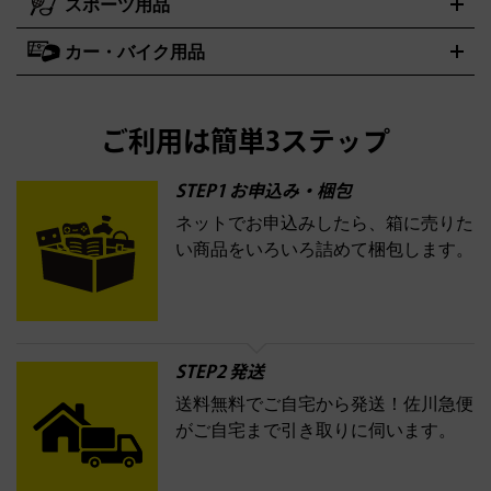
スポーツ用品
SK-II
健康食品・サプリメント
シャネル
ドゥ・ラ・メール
キャンプ用品買取の詳細はこちら
エスケーツー
CHANEL
資生堂
買取の詳細はこちら
ポーラ
アディクション
DE LA MER
SHISEIDO
POLA
カー・バイク用品
ゴルフクラブ・ゴルフ用品
ドライバー
アイアンセット
フェ
アユーラ
アールエムケー
アルビオ
ADDICTION
AYURA
RMK
アウェイウッド
ウェッジ
パター
ユーティリティ
テニスラ
ン
アンプリチュード
イヴ・サンローラン
ALBION
Amplitude
タイヤ
ブレーキパーツ
カーナビ
クラッチ
ドライブレコー
ケット
バドミントンラケット
イプサ
エスティローダー
YVES SAINT LAURENT
IPSA
ダー
カーオーディオ
エスト
エレガンス
エリクシー
ESTEE LAUDER
est
Elégance
ご利用は簡単3ステップ
ル
オッペン化粧品
オバジ
花王
カネボ
ELIXIR
Obagi
Kao
ウ
KANEBO
STEP1 お申込み・梱包
ネットでお申込みしたら、箱に売りた
コスメ・香水買取の
い商品をいろいろ詰めて梱包します。
詳細はこちら
STEP2 発送
送料無料でご自宅から発送！佐川急便
がご自宅まで引き取りに伺います。