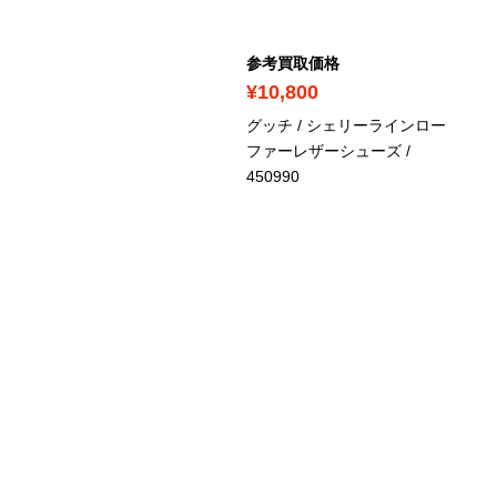
考買取価格
参考買取価格
30,500
¥10,800
ッチ / レディース / スニー
グッチ / シェリーラインロー
ー 蜂 ビー クリスタル
/
ファーレザーシューズ
/
5995
450990