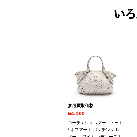
いろ
考買取価格
参考買取価格
20,000
¥4,000
ャネル / 長財布 / ボーイシ
コーチ / ショルダー・トート
ネル マトラッセ ココマー
/ オプアート パンチング レ
 ラムスキン ラウンドファ
ザー ホワイト レディース
/