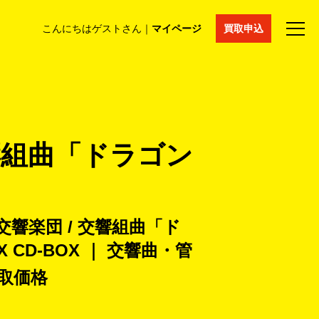
こんにちはゲストさん｜
マイページ
買取申込
法人買取
コラム
マイページ
採用情報
通販サイト
響組曲「ドラゴン
響楽団 / 交響組曲「ド
 CD-BOX ｜ 交響曲・管
取価格