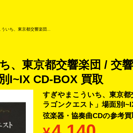
よくあるご質問
キャンペーン
買取商品
お知らせ・査定状況
ういち、東京都交響楽団...
ち、東京都交響楽団 / 交
~IX CD-BOX 買取
すぎやまこういち、東京都交
ラゴンクエスト」場面別I~IX
弦楽器・協奏曲CDの
参考買
4,140
¥