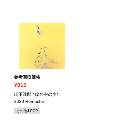
参考買取価格
参考買取価格
¥810
¥440
山下達郎 / 僕の中の少年
フジコ・ヘミング / イン
2020 Remaster
ット・フジコ・ヘミング 
アノ名曲集
その他J-POP
室内楽・器楽曲CD