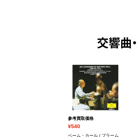
交響曲
考買取価格
参考買取価格
440
¥540
ライバー・カルロス / ニュ
ベーム・カール / ブラーム