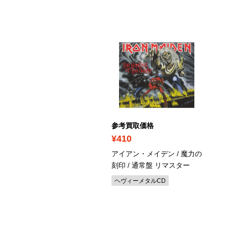
考買取価格
参考買取価格
410
¥410
citer / Unveiling The
アイアン・メイデン / 魔力の
cked
刻印
/ 通常盤 リマスター
ラッシュメタルCD
ヘヴィーメタルCD