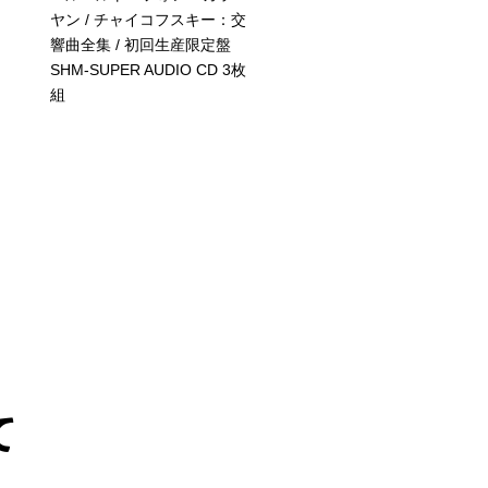
ヤン / チャイコフスキー：交
ツァルト：ピアノ協奏曲
響曲全集
/ 初回生産限定盤
20番&第25番
/ SHM-CD
SHM-SUPER AUDIO CD 3枚
組
て