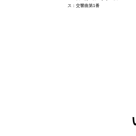
イヤー・コンサート
ス：交響曲第1番
89&1992