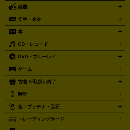
ー
ラジカセ
ラジオ
ミニコンポ・システムコンポ
ビデオ
楽器
スピーカー
プリメインアンプ
レコードプレーヤー・ターンテ
デッキ
カラオケ機器
テレビ
ブルーレイ・DVDプレーヤ
ーブル
CDプレイヤー
イヤホン
真空管アンプ
オープンリ
ー
マイク
リモコン
ICレコーダー
記録メディア
映像用
切手・金券
ギター
ベース
アコギ
バイオリン
サックス
フルート
ールデッキ
ヘッドホン
チューナー
AVアンプ
MDプレーヤ
ケーブル
キーボード
アンプ
エフェクター
ー
イコライザー
DATデッキ
ホームシアター・サラウンドセ
本
切手シート
クオカード
テレホンカード
ANA（全日空）株
ット
ウーファー
AV機器買取の詳細はこちら
ワイヤレス・ポータブルスピーカー
スマー
主優待券
JCBギフトカード
楽器買取の詳細はこちら
はがき・年賀状
トスピーカー
交換針・カートリッジ
音響用ケーブル
記録媒
CD・レコード
漫画・コミック
小説
ビジネス書
医学書・教育書
哲学・
体
人文書
趣味・暮らし本
切手・金券買取の詳細はこちら
写真集・絵本
DVD・ブルーレイ
J-POP
アニメ・ゲーム
サウンドトラック
ロック
ハード
オーディオ買取の詳細はこちら
ロック・ヘヴィーメタル
本買取の詳細はこちら
ジャズ
クラシック
ソウル・R＆
ゲーム
映画
ドラマ
アニメ
ミュージックビデオ
アイドル
スポ
B
歌謡曲・演歌
洋楽
K-POP
ブルース・カントリー
ヒッ
ーツ
お笑い
ドキュメンタリー
舞台・ステージ
プホップ
ダンス・エレクトロニカ
フュージョン
ワール
古着 ※取扱い終了
ニンテンドー Switch2
ニンテンドー Switch
ド
ヒーリング・ニューエイジ
キッズ・ファミリー
日本の伝
スイッチ2
スイッチ
ニンテンドー 3DS
DVD買取の詳細はこちら
ニンテンドー DS
PS5
PS4
統芸能・芸能
カラオケ
スポーツ・カルチャー
プレステ5
時計
PS3
PS Vita
PSP
PS4 pro
PS2
プレステ4
プレステ3
古着買取の詳細はこちら
プレイステーション
PS VR
ゲームボーイ
ゲームボーイア
CD・レコード買取の詳細はこちら
金・プラチナ・宝石
ドバンス
ロレックス
Wii
Wii U
オメガ
ゲームキューブ
XBOX One
XBOX
ROLEX
OMEGA
One X
XBOX One S
XBOX 360
ファミコン
スーパーファ
タグホイヤー
カシオ
セイコー
TAG Heuer
SEIKO
CASIO
トレーディングカード
ゴールド
インゴット
コイン・金貨
メダル・記念品
ジュ
ミコン
ニンテンドー64
セガサターン
ドリームキャスト
G-SHOCK
パネライ
カルティエ
Gショック
Panerai
Cartier
エリー・宝石
シルバーアクセサリー
銀食器・カトラリー
PCエンジン
ネオジオ
メガドライブ
PCゲーム
ゲームパッ