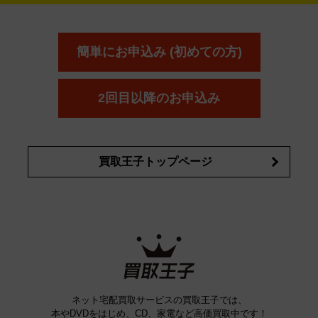
ーダー
カーオーディオ
エスト
エレガンス
エリクシ
ESTEE LAUDER
est
Elégance
ール
オッペン化粧品
オバジ
花王
カネ
ELIXIR
Obagi
Kao
ボウ
KANEBO
簡単にお申込み (初めての方)
コスメ・香水買取の
詳細はこちら
2回目以降のお申込み
買取王子トップページ
ネット宅配買取サービスの買取王子では、
本やDVDをはじめ、CD、家電など高価買取中です！