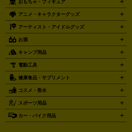
おもちゃ・フィギュア
スウォッチ
ポケモンカード
遊戯王
センチュリー
ワンピースカード
デュエルマスター
Swatch
CENTURY
ド
メモリーカード
アーケードスティック
レーシングコント
ズ
ホロライブ オフィシャルカードゲーム
サプライ品
未開
ローラー
ヘッドセット
amiibo
ニンテンドークラシックミニ
タイメックス
シチズン
プレゲ
TIMEX
CITIZEN
Breguet
アニメ・キャラクターグッズ
フィギュア
プラモデル
ミニカー
レトロトイ
エアガン・
封ボックス
金・プラチナ買取の詳細はこちら
未開封パック
その他カードゲーム
その他コレク
ファミコン
ニンテンドークラシックミニスーパーファミコン
ブルガリ
ダニエル・ウェリントン
BVLGARI
Daniel Wellington
モデルガン
ドール
鉄道模型
ションカード
メガドライブミニ
レトロフリーク
レトロゲーム互換機
アーティスト・アイドルグッズ
ディーゼル
アルマーニ
フェンディ
VTuberグッズ
缶バッジ
アクリルグッズ
ラバスト
タペス
Diesel
ARMANI
FENDI
トリー
抱き枕カバー
おもちゃ買取の詳細はこちら
一番くじ
ぬいぐるみ
トレーディングカード買取の詳細はこちら
フランクミュラー
グッチ
ゲーム買取の詳細はこちら
FRANCK MULLER
GUCCI
お酒
ライブDVD・Blu-ray
映像ソフト
アイドルCD
写真集
ペン
ハミルトン
ハリー･ウィンストン
Hamilton
Harry Winston
ライト
タオル
アニメ・キャラクターグッズ
Tシャツ
パーカー
はっぴ
生写真
ジャー
キャンプ用品
エルメス
ルミノックス
HERMES
LUMINOX
ウイスキー
ワイン
ブランデー
日本酒・焼酎
各種アルコ
ジ
アクリルキーホルダー
買取の詳細はこちら
トートバッグ
リュック
缶バッ
ール
ジ
ベースボールシャツ
うちわ
電動工具
テント・タープ
時計買取の詳細はこちら
寝袋・キャンプ寝具
ザック・リュック
発電
機
ナイフ
バーナー・バーベキューコンロ
お酒買取の詳細はこちら
ランタン・ライ
アーティスト・アイドルグッズ
健康食品・サプリメント
穴あけ・締付工具
切断工具
研磨工具
電動工具・充電工具
ト
クッカー・調理器具
キャンプテーブル・椅子
登山靴・ト
買取の詳細はこちら
レッキングシューズ
アウトドア用品
コスメ・香水
サントリー
アサヒ
MLM
サントリーウエルネス
カルピス
ハンディGPS、レインウエアなど
電動工具買取の詳細はこちら
スポーツ用品
SK-II
健康食品・サプリメント
シャネル
ドゥ・ラ・メール
キャンプ用品買取の詳細はこちら
エスケーツー
CHANEL
資生堂
買取の詳細はこちら
ポーラ
アディクション
DE LA MER
SHISEIDO
POLA
カー・バイク用品
ゴルフクラブ・ゴルフ用品
ドライバー
アイアンセット
フェ
アユーラ
アールエムケー
アルビ
ADDICTION
AYURA
RMK
アウェイウッド
ウェッジ
パター
ユーティリティ
テニス
オン
アンプリチュード
イヴ・サンローラ
ALBION
Amplitude
タイヤ
ブレーキパーツ
カーナビ
クラッチ
ドライブレコ
ラケット
バドミントンラケット
ン
イプサ
エスティローダー
YVES SAINT LAURENT
IPSA