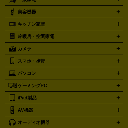
ルイ・ヴィトン
エルメス
LOUIS VUITTON
HERMES
シャネル
グッチ
コーチ
CHANEL
GUCCI
COACH
美容機器
掃除機
アイロン
ミシン
電話機・FAX
電池・充電池
プラダ
フェリージ
ゴヤール
PRADA
Felisi
GOYARD
キッチン家電
ポーター
美顔器
脱毛器
家電買取の詳細はこちら
ヘアドライヤー
トゥミ
ヘアアイロン
EMS
フェ
PORTER
TUMI
イスケア
ボディケア
マッサージ機
電気シェーバー
電動
トリー バーチ
ロレックス
TORY BURCH
ROLEX
冷暖房・空調家電
オーブンレンジ・電子レンジ
炊飯器・精米機
ホットプレー
歯ブラシ
オメガ
アンテプリマ
OMEGA
ANTEPRIMA
ト・たこ焼き器
ホームベーカリー
電気圧力鍋
ミキサー・カ
カメラ
バレンシアガ
ストーブ
ファンヒーター
電気ヒーター
ふとん乾燥機
加
ッター
調理家電
BALENCIAGA
美容機器の詳細はこちら
ワインセラー
湿器、除湿器
空気清浄器
扇風機
サーキュレーター
ボッテガ・ヴェネタ
バーバリー
Bottega Veneta
BURBERRY
スマホ・携帯
ニコン
Canon
ソニー
富士フイルム
オリンパス
パナソニ
キッチン家電買取の
ブルガリ
カルティエ
BVLGARI
Cartier
ック
一眼レフカメラ
家電買取の詳細はこちら
コンパクトデジカメ（コンデジ）
ミラ
詳細はこちら
パソコン
ドルチェ＆ガッバーナ
フェンディ
Dolce&Gabbana
FENDI
iPhone
Xperia
Android
携帯電話
ポータブル充電器
スマ
ーレス一眼
一眼レフ レンズ各種
レンズフィルター
一脚・
ートフォンアクセサリー
三脚
ロエベ
ティファニー
Loewe
Tiffany&Co.
ゲーミングPC
ノートパソコン
デスクトップパソコン
Mac
パソコンパー
ツ
PCモニター
スマホ・携帯買取の詳細はこちら
パソコン周辺機器
電子ブックリーダー
プ
カメラ買取の詳細はこちら
ブランド品買取の詳細はこちら
iPad製品
デスクトップ
ノートパソコン
PCパーツ
周辺機器
リンター
AV機器
iPad
iPad Pro
ゲーミングPC買取の詳細はこちら
iPad Air
iPad mini
パソコン買取の詳細はこちら
オーディオ機器
ブルーレイ・DVDレコーダー
iPad製品買取の詳細はこちら
音楽プレイヤー
プロジェクタ