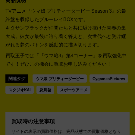
商品説明
TVアニメ『ウマ娘 プリティーダービー Season 3』の最
終盤を収録したブルーレイBOXです。
キタサンブラックが仲間たちと共に駆け抜けた青春の集
大成。彼女が最後に辿り着く答えと、次世代へと受け継
がれる夢のバトンを感動的に描き切ります。
買取王子では「『ウマ箱3』第4コーナー」を買取強化中
です！
ぜひこの機会に買取お申し込みください！
関連タグ
ウマ娘 プリティーダービー
CygamesPictures
スタジオKAI
及川啓
スポーツアニメ
買取時の注意事項
サイトの表示の買取価格は、完品状態での買取価格となり