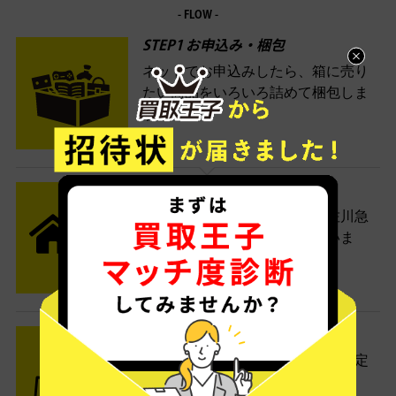
- FLOW -
STEP1 お申込み・梱包
ネットでお申込みしたら、箱に売り
たい商品をいろいろ詰めて梱包しま
す。
STEP2 発送
送料無料でご自宅から発送！佐川急
便がご自宅まで引き取りに伺いま
す。
STEP3 ご入金
査定結果はメールでお知らせ。査定
結果がOKなら金額をお支払い！