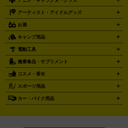
アニメ・キャラクターグッズ
フィギュア
プラモデル
ミニカー
レトロトイ
エアガン・
封ボックス
金・プラチナ買取の詳細はこちら
未開封パック
その他カードゲーム
その他コレク
ファミコン
ニンテンドークラシックミニスーパーファミコン
ブルガリ
ダニエル・ウェリントン
BVLGARI
Daniel Wellington
モデルガン
ドール
鉄道模型
ションカード
メガドライブミニ
レトロフリーク
レトロゲーム互換機
アーティスト・アイドルグッズ
ディーゼル
アルマーニ
フェンディ
VTuberグッズ
缶バッジ
アクリルグッズ
ラバスト
タペス
Diesel
ARMANI
FENDI
トリー
抱き枕カバー
おもちゃ買取の詳細はこちら
一番くじ
ぬいぐるみ
トレーディングカード買取の詳細はこちら
フランクミュラー
グッチ
ゲーム買取の詳細はこちら
FRANCK MULLER
GUCCI
お酒
ライブDVD・Blu-ray
映像ソフト
アイドルCD
写真集
ペン
ハミルトン
ハリー･ウィンストン
Hamilton
Harry Winston
ライト
タオル
アニメ・キャラクターグッズ
Tシャツ
パーカー
はっぴ
生写真
ジャー
キャンプ用品
エルメス
ルミノックス
HERMES
LUMINOX
ウイスキー
ワイン
ブランデー
日本酒・焼酎
各種アルコ
ジ
アクリルキーホルダー
買取の詳細はこちら
トートバッグ
リュック
缶バッ
ール
ジ
ベースボールシャツ
うちわ
電動工具
テント・タープ
時計買取の詳細はこちら
寝袋・キャンプ寝具
ザック・リュック
発電
機
ナイフ
バーナー・バーベキューコンロ
お酒買取の詳細はこちら
ランタン・ライ
アーティスト・アイドルグッズ
健康食品・サプリメント
穴あけ・締付工具
切断工具
研磨工具
電動工具・充電工具
ト
クッカー・調理器具
キャンプテーブル・椅子
登山靴・ト
買取の詳細はこちら
レッキングシューズ
アウトドア用品
コスメ・香水
サントリー
アサヒ
MLM
サントリーウエルネス
カルピス
ハンディGPS、レインウエアなど
電動工具買取の詳細はこちら
スポーツ用品
SK-II
健康食品・サプリメント
シャネル
ドゥ・ラ・メール
キャンプ用品買取の詳細はこちら
エスケーツー
CHANEL
資生堂
買取の詳細はこちら
ポーラ
アディクション
DE LA MER
SHISEIDO
POLA
カー・バイク用品
ゴルフクラブ・ゴルフ用品
ドライバー
アイアンセット
フェ
アユーラ
アールエムケー
アルビ
ADDICTION
AYURA
RMK
アウェイウッド
ウェッジ
パター
ユーティリティ
テニス
オン
アンプリチュード
イヴ・サンローラ
ALBION
Amplitude
タイヤ
ブレーキパーツ
カーナビ
クラッチ
ドライブレコ
ラケット
バドミントンラケット
ン
イプサ
エスティローダー
YVES SAINT LAURENT
IPSA
ーダー
カーオーディオ
エスト
エレガンス
エリクシ
ESTEE LAUDER
est
Elégance
ール
オッペン化粧品
オバジ
花王
カネ
ELIXIR
Obagi
Kao