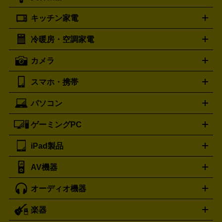
プラダ
フェリージ
ゴヤール
PRADA
Felisi
GOYARD
キッチン家電
ポーター
美顔器
脱毛器
家電買取の詳細はこちら
ヘアドライヤー
トゥミ
ヘアアイロン
EMS
フェ
PORTER
TUMI
イスケア
ボディケア
マッサージ機
電気シェーバー
電動
トリー バーチ
ロレックス
TORY BURCH
ROLEX
冷暖房・空調家電
オーブンレンジ・電子レンジ
炊飯器・精米機
ホットプレー
歯ブラシ
オメガ
アンテプリマ
OMEGA
ANTEPRIMA
ト・たこ焼き器
ホームベーカリー
電気圧力鍋
ミキサー・カ
カメラ
バレンシアガ
ストーブ
ファンヒーター
電気ヒーター
ふとん乾燥機
加
ッター
調理家電
BALENCIAGA
美容機器の詳細はこちら
ワインセラー
湿器、除湿器
空気清浄器
扇風機
サーキュレーター
ボッテガ・ヴェネタ
バーバリー
Bottega Veneta
BURBERRY
スマホ・携帯
ニコン
Canon
ソニー
富士フイルム
オリンパス
パナソニ
キッチン家電買取の
ブルガリ
カルティエ
BVLGARI
Cartier
ック
一眼レフカメラ
家電買取の詳細はこちら
コンパクトデジカメ（コンデジ）
ミラ
詳細はこちら
パソコン
ドルチェ＆ガッバーナ
フェンディ
Dolce&Gabbana
FENDI
iPhone
Xperia
Android
携帯電話
ポータブル充電器
スマ
ーレス一眼
一眼レフ レンズ各種
レンズフィルター
一脚・
ートフォンアクセサリー
三脚
ロエベ
ティファニー
Loewe
Tiffany&Co.
ゲーミングPC
ノートパソコン
デスクトップパソコン
Mac
パソコンパー
ツ
PCモニター
スマホ・携帯買取の詳細はこちら
パソコン周辺機器
電子ブックリーダー
プ
カメラ買取の詳細はこちら
ブランド品買取の詳細はこちら
iPad製品
デスクトップ
ノートパソコン
PCパーツ
周辺機器
リンター
AV機器
iPad
iPad Pro
ゲーミングPC買取の詳細はこちら
iPad Air
iPad mini
パソコン買取の詳細はこちら
オーディオ機器
ブルーレイ・DVDレコーダー
iPad製品買取の詳細はこちら
音楽プレイヤー
プロジェクタ
ー
ラジカセ
ラジオ
ミニコンポ・システムコンポ
ビデオ
楽器
スピーカー
プリメインアンプ
レコードプレーヤー・ターンテ
デッキ
カラオケ機器
テレビ
ブルーレイ・DVDプレーヤ