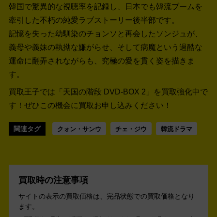
韓国で驚異的な視聴率を記録し、日本でも韓流ブームを
牽引した不朽の純愛ラブストーリー後半部です。
記憶を失った幼馴染のチョンソと再会したソンジュが、
義母や義妹の執拗な嫌がらせ、そして病魔という過酷な
運命に翻弄されながらも、究極の愛を貫く姿を描きま
す。
買取王子では「天国の階段 DVD-BOX 2」を買取強化中で
す！
ぜひこの機会に買取お申し込みください！
関連タグ
クォン・サンウ
チェ・ジウ
韓流ドラマ
買取時の注意事項
サイトの表示の買取価格は、完品状態での買取価格となり
ます。