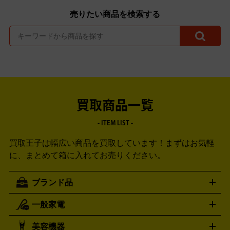
売りたい商品を検索する
買取商品一覧
- ITEM LIST -
買取王子は幅広い商品を買取しています！
まずはお気軽
に、まとめて箱に入れてお売りください。
ブランド品
一般家電
ルイ・ヴィトン
エルメス
LOUIS VUITTON
HERMES
シャネル
グッチ
コーチ
CHANEL
GUCCI
COACH
美容機器
掃除機
アイロン
ミシン
電話機・FAX
電池・充電池