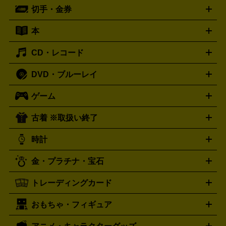
ーブル
CDプレイヤー
イヤホン
真空管アンプ
オープンリ
ー
マイク
リモコン
ICレコーダー
記録メディア
映像用
切手・金券
ギター
ベース
アコギ
バイオリン
サックス
フルート
ールデッキ
ヘッドホン
チューナー
AVアンプ
MDプレーヤ
ケーブル
キーボード
アンプ
エフェクター
ー
イコライザー
DATデッキ
ホームシアター・サラウンドセ
本
切手シート
クオカード
テレホンカード
ANA（全日空）株
ット
ウーファー
AV機器買取の詳細はこちら
ワイヤレス・ポータブルスピーカー
スマー
主優待券
JCBギフトカード
楽器買取の詳細はこちら
はがき・年賀状
トスピーカー
交換針・カートリッジ
音響用ケーブル
記録媒
CD・レコード
漫画・コミック
小説
ビジネス書
医学書・教育書
哲学・
体
人文書
趣味・暮らし本
切手・金券買取の詳細はこちら
写真集・絵本
DVD・ブルーレイ
J-POP
アニメ・ゲーム
サウンドトラック
ロック
ハード
オーディオ買取の詳細はこちら
ロック・ヘヴィーメタル
本買取の詳細はこちら
ジャズ
クラシック
ソウル・R＆
ゲーム
映画
ドラマ
アニメ
ミュージックビデオ
アイドル
スポ
B
歌謡曲・演歌
洋楽
K-POP
ブルース・カントリー
ヒッ
ーツ
お笑い
ドキュメンタリー
舞台・ステージ
プホップ
ダンス・エレクトロニカ
フュージョン
ワール
古着 ※取扱い終了
ニンテンドー Switch2
ニンテンドー Switch
ド
ヒーリング・ニューエイジ
キッズ・ファミリー
日本の伝
スイッチ2
スイッチ
ニンテンドー 3DS
DVD買取の詳細はこちら
ニンテンドー DS
PS5
PS4
統芸能・芸能
カラオケ
スポーツ・カルチャー
プレステ5
時計
PS3
PS Vita
PSP
PS4 pro
PS2
プレステ4
プレステ3
古着買取の詳細はこちら
プレイステーション
PS VR
ゲームボーイ
ゲームボーイア
CD・レコード買取の詳細はこちら
金・プラチナ・宝石
ドバンス
ロレックス
Wii
Wii U
オメガ
ゲームキューブ
XBOX One
XBOX
ROLEX
OMEGA
One X
XBOX One S
XBOX 360
ファミコン
スーパーファ
タグホイヤー
カシオ
セイコー
TAG Heuer
SEIKO
CASIO
トレーディングカード
ゴールド
インゴット
コイン・金貨
メダル・記念品
ジュ
ミコン
ニンテンドー64
セガサターン
ドリームキャスト
G-SHOCK
パネライ
カルティエ
Gショック
Panerai
Cartier
エリー・宝石
シルバーアクセサリー
銀食器・カトラリー
PCエンジン
ネオジオ
メガドライブ
PCゲーム
ゲームパッ
おもちゃ・フィギュア
スウォッチ
ポケモンカード
遊戯王
センチュリー
ワンピースカード
デュエルマスター
Swatch
CENTURY
ド
メモリーカード
アーケードスティック
レーシングコント
ズ
ホロライブ オフィシャルカードゲーム
サプライ品
未開
ローラー
ヘッドセット
amiibo
ニンテンドークラシックミニ
タイメックス
シチズン
プレゲ
TIMEX
CITIZEN
Breguet