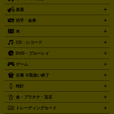
iPad製品買取の詳細はこちら
ー
ラジカセ
ラジオ
ミニコンポ・システムコンポ
ビデオ
楽器
スピーカー
プリメインアンプ
レコードプレーヤー・ターンテ
デッキ
カラオケ機器
テレビ
ブルーレイ・DVDプレーヤ
ーブル
CDプレイヤー
イヤホン
真空管アンプ
オープンリ
ー
マイク
リモコン
ICレコーダー
記録メディア
映像用
切手・金券
ギター
ベース
アコギ
バイオリン
サックス
フルート
ールデッキ
ヘッドホン
チューナー
AVアンプ
MDプレーヤ
ケーブル
キーボード
アンプ
エフェクター
ー
イコライザー
DATデッキ
ホームシアター・サラウンドセ
本
切手シート
クオカード
テレホンカード
ANA（全日空）株
ット
ウーファー
AV機器買取の詳細はこちら
ワイヤレス・ポータブルスピーカー
スマー
主優待券
JCBギフトカード
楽器買取の詳細はこちら
はがき・年賀状
トスピーカー
交換針・カートリッジ
音響用ケーブル
記録媒
CD・レコード
漫画・コミック
小説
ビジネス書
医学書・教育書
哲学・
体
人文書
趣味・暮らし本
切手・金券買取の詳細はこちら
写真集・絵本
DVD・ブルーレイ
J-POP
アニメ・ゲーム
サウンドトラック
ロック
ハード
オーディオ買取の詳細はこちら
ロック・ヘヴィーメタル
本買取の詳細はこちら
ジャズ
クラシック
ソウル・R＆
ゲーム
映画
ドラマ
アニメ
ミュージックビデオ
アイドル
スポ
B
歌謡曲・演歌
洋楽
K-POP
ブルース・カントリー
ヒッ
ーツ
お笑い
ドキュメンタリー
舞台・ステージ
プホップ
ダンス・エレクトロニカ
フュージョン
ワール
古着 ※取扱い終了
ニンテンドー Switch2
ニンテンドー Switch
ド
ヒーリング・ニューエイジ
キッズ・ファミリー
日本の伝
スイッチ2
スイッチ
ニンテンドー 3DS
DVD買取の詳細はこちら
ニンテンドー DS
PS5
PS4
統芸能・芸能
カラオケ
スポーツ・カルチャー
プレステ5
時計
PS3
PS Vita
PSP
PS4 pro
PS2
プレステ4
プレステ3
古着買取の詳細はこちら
プレイステーション
PS VR
ゲームボーイ
ゲームボーイア
CD・レコード買取の詳細はこちら
金・プラチナ・宝石
ドバンス
ロレックス
Wii
Wii U
オメガ
ゲームキューブ
XBOX One
XBOX
ROLEX
OMEGA
One X
XBOX One S
XBOX 360
ファミコン
スーパーファ
タグホイヤー
カシオ
セイコー
TAG Heuer
SEIKO
CASIO
トレーディングカード
ゴールド
インゴット
コイン・金貨
メダル・記念品
ジュ
ミコン
ニンテンドー64
セガサターン
ドリームキャスト
G-SHOCK
パネライ
カルティエ
Gショック
Panerai
Cartier