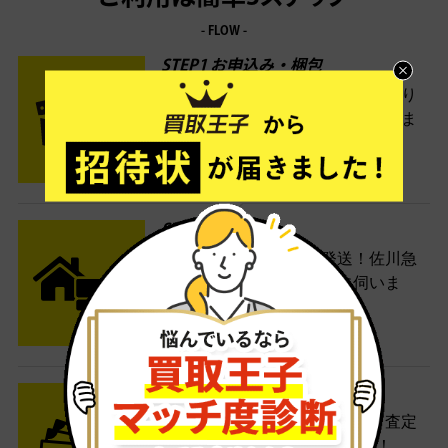
- FLOW -
STEP1 お申込み・梱包
ネットでお申込みしたら、箱に売り
たい商品をいろいろ詰めて梱包しま
す。
STEP2 発送
送料無料でご自宅から発送！佐川急
便がご自宅まで引き取りに伺いま
す。
STEP3 ご入金
査定結果はメールでお知らせ。査定
結果がOKなら金額をお支払い！