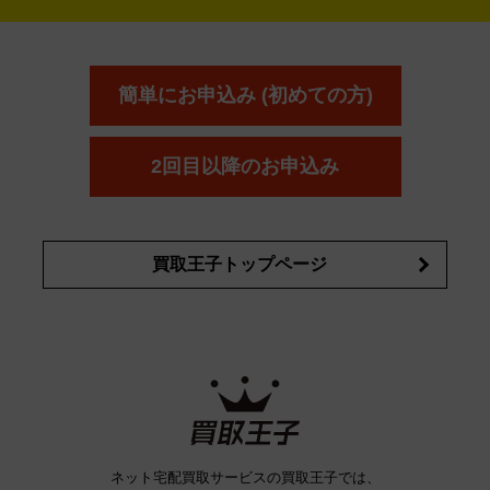
タイヤ
ブレーキパーツ
カーナビ
クラッチ
ドライブレコ
ラケット
バドミントンラケット
ン
イプサ
エスティローダー
YVES SAINT LAURENT
IPSA
ーダー
カーオーディオ
エスト
エレガンス
エリクシ
ESTEE LAUDER
est
Elégance
ール
オッペン化粧品
オバジ
花王
カネ
ELIXIR
Obagi
Kao
ボウ
KANEBO
簡単にお申込み (初めての方)
コスメ・香水買取の
詳細はこちら
2回目以降のお申込み
買取王子トップページ
ネット宅配買取サービスの買取王子では、