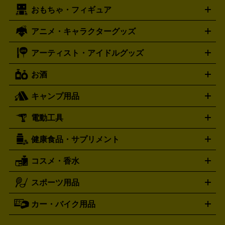
エリー・宝石
シルバーアクセサリー
銀食器・カトラリー
PCエンジン
ネオジオ
メガドライブ
PCゲーム
ゲームパッ
おもちゃ・フィギュア
スウォッチ
ポケモンカード
遊戯王
センチュリー
ワンピースカード
デュエルマスター
Swatch
CENTURY
ド
メモリーカード
アーケードスティック
レーシングコント
ズ
ホロライブ オフィシャルカードゲーム
サプライ品
未開
ローラー
ヘッドセット
amiibo
ニンテンドークラシックミニ
タイメックス
シチズン
プレゲ
TIMEX
CITIZEN
Breguet
アニメ・キャラクターグッズ
フィギュア
プラモデル
ミニカー
レトロトイ
エアガン・
封ボックス
金・プラチナ買取の詳細はこちら
未開封パック
その他カードゲーム
その他コレク
ファミコン
ニンテンドークラシックミニスーパーファミコン
ブルガリ
ダニエル・ウェリントン
BVLGARI
Daniel Wellington
モデルガン
ドール
鉄道模型
ションカード
メガドライブミニ
レトロフリーク
レトロゲーム互換機
アーティスト・アイドルグッズ
ディーゼル
アルマーニ
フェンディ
VTuberグッズ
缶バッジ
アクリルグッズ
ラバスト
タペス
Diesel
ARMANI
FENDI
トリー
抱き枕カバー
おもちゃ買取の詳細はこちら
一番くじ
ぬいぐるみ
トレーディングカード買取の詳細はこちら
フランクミュラー
グッチ
ゲーム買取の詳細はこちら
FRANCK MULLER
GUCCI
お酒
ライブDVD・Blu-ray
映像ソフト
アイドルCD
写真集
ペン
ハミルトン
ハリー･ウィンストン
Hamilton
Harry Winston
ライト
タオル
アニメ・キャラクターグッズ
Tシャツ
パーカー
はっぴ
生写真
ジャー
キャンプ用品
エルメス
ルミノックス
HERMES
LUMINOX
ウイスキー
ワイン
ブランデー
日本酒・焼酎
各種アルコ
ジ
アクリルキーホルダー
買取の詳細はこちら
トートバッグ
リュック
缶バッ
ール
ジ
ベースボールシャツ
うちわ
電動工具
テント・タープ
時計買取の詳細はこちら
寝袋・キャンプ寝具
ザック・リュック
発電
機
ナイフ
バーナー・バーベキューコンロ
お酒買取の詳細はこちら
ランタン・ライ
アーティスト・アイドルグッズ
健康食品・サプリメント
穴あけ・締付工具
切断工具
研磨工具
電動工具・充電工具
ト
クッカー・調理器具
キャンプテーブル・椅子
登山靴・ト
買取の詳細はこちら
レッキングシューズ
アウトドア用品
コスメ・香水
サントリー
アサヒ
MLM
サントリーウエルネス
カルピス
ハンディGPS、レインウエアなど
電動工具買取の詳細はこちら
スポーツ用品
SK-II
健康食品・サプリメント
シャネル
ドゥ・ラ・メール
キャンプ用品買取の詳細はこちら
エスケーツー
CHANEL
資生堂
買取の詳細はこちら
ポーラ
アディクション
DE LA MER
SHISEIDO
POLA
カー・バイク用品
ゴルフクラブ・ゴルフ用品
ドライバー
アイアンセット
フェ
アユーラ
アールエムケー
アルビ
ADDICTION
AYURA
RMK
アウェイウッド
ウェッジ
パター
ユーティリティ
テニス
オン
アンプリチュード
イヴ・サンローラ
ALBION
Amplitude