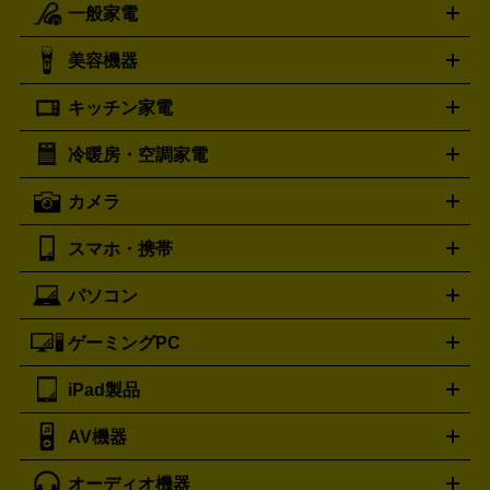
一般家電
ルイ・ヴィトン
エルメス
LOUIS VUITTON
HERMES
シャネル
グッチ
コーチ
CHANEL
GUCCI
COACH
美容機器
掃除機
アイロン
ミシン
電話機・FAX
電池・充電池
プラダ
フェリージ
ゴヤール
PRADA
Felisi
GOYARD
キッチン家電
ポーター
美顔器
脱毛器
家電買取の詳細はこちら
ヘアドライヤー
トゥミ
ヘアアイロン
EMS
フェ
PORTER
TUMI
イスケア
ボディケア
マッサージ機
電気シェーバー
電動
トリー バーチ
ロレックス
TORY BURCH
ROLEX
冷暖房・空調家電
オーブンレンジ・電子レンジ
炊飯器・精米機
ホットプレー
歯ブラシ
オメガ
アンテプリマ
OMEGA
ANTEPRIMA
ト・たこ焼き器
ホームベーカリー
電気圧力鍋
ミキサー・カ
カメラ
バレンシアガ
ストーブ
ファンヒーター
電気ヒーター
ふとん乾燥機
加
ッター
調理家電
BALENCIAGA
美容機器の詳細はこちら
ワインセラー
湿器、除湿器
空気清浄器
扇風機
サーキュレーター
ボッテガ・ヴェネタ
バーバリー
Bottega Veneta
BURBERRY
スマホ・携帯
ニコン
Canon
ソニー
富士フイルム
オリンパス
パナソニ
キッチン家電買取の
ブルガリ
カルティエ
BVLGARI
Cartier
ック
一眼レフカメラ
家電買取の詳細はこちら
コンパクトデジカメ（コンデジ）
ミラ
詳細はこちら
パソコン
ドルチェ＆ガッバーナ
フェンディ
Dolce&Gabbana
FENDI
iPhone
Xperia
Android
携帯電話
ポータブル充電器
スマ
ーレス一眼
一眼レフ レンズ各種
レンズフィルター
一脚・
ートフォンアクセサリー
三脚
ロエベ
ティファニー
Loewe
Tiffany&Co.
ゲーミングPC
ノートパソコン
デスクトップパソコン
Mac
パソコンパー
ツ
PCモニター
スマホ・携帯買取の詳細はこちら
パソコン周辺機器
電子ブックリーダー
プ
カメラ買取の詳細はこちら
ブランド品買取の詳細はこちら
iPad製品
デスクトップ
ノートパソコン
PCパーツ
周辺機器
リンター
AV機器
iPad
iPad Pro
ゲーミングPC買取の詳細はこちら
iPad Air
iPad mini
パソコン買取の詳細はこちら
オーディオ機器
ブルーレイ・DVDレコーダー
音楽プレイヤー
プロジェクタ