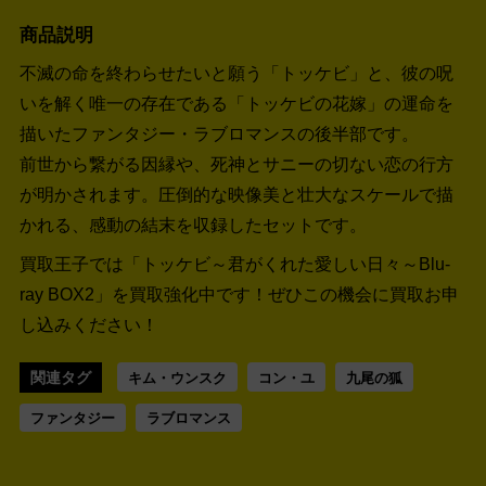
商品説明
不滅の命を終わらせたいと願う「トッケビ」と、彼の呪
いを解く唯一の存在である「トッケビの花嫁」の運命を
描いたファンタジー・ラブロマンスの後半部です。
前世から繋がる因縁や、死神とサニーの切ない恋の行方
が明かされます。圧倒的な映像美と壮大なスケールで描
かれる、感動の結末を収録したセットです。
買取王子では「トッケビ～君がくれた愛しい日々～Blu-
ray BOX2」を買取強化中です！
ぜひこの機会に買取お申
し込みください！
関連タグ
キム・ウンスク
コン・ユ
九尾の狐
ファンタジー
ラブロマンス